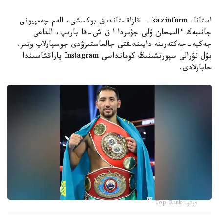
استانا. kazinform - قازاقستاندىق بوكسشى، الەم چەمپيونى
جانىبەك ءالىمحان ۇلى جۋىردا ا ق ش-قا بارىپ، الداعى
جەكپە-جەكتەرىنە دايىندىقتى جالعاستىرۋدى جوسپارلاپ وتىر.
بۇل تۋرالى سپورتشىنىڭ كومانداسى Instagram پاراقشاسىندا
حابارلادى.
فوتو: Top Rank