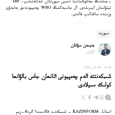
-جىلدىڭ جەلتوقسانىنا دەيىن سپورتتان شەتتەتىلىپ، IBF
تيتۋلىنان ايىرىلدى. ال جانىبەكتىڭ WBO چەمپيوندىق بەلبەۋى
وزىندە ساقتالىپ قالدى.
سپورت
بەيسەن سۇلتان
اۆتور
11:55, 06 تامىز 2026
شىمكەنتتە الەم چەمپيونى اتانعان جاس بالۋانعا
كولىك سىيلادى
استانا. KAZINFORM - شىمكەنت قالاسىندا گرەك-ريم