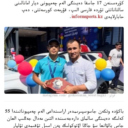
كۇرەسىنەن 17 جاسقا دەيىنگى الەم چەمپيونى ديار امانالىنى
سالتاناتتى تۇردە قارسى الىپ، قۇرمەت كورسەتتى، دەپ
حابارلايدى
informsports.kz
.
فوتو: instagram.com/ grekoroman_wrestlingkz
باكۋدە وتكەن جاسوسپىرىمدەر اراسىنداعى الەم چەمپيوناتىندا 55
كەلىگە دەيىنگى سالماق دارەجەسىندە التىن مەدال جەڭىپ العان
جاس بالۋانعا سۋ جاڭا اۆتوكولىك پەن اسىل تۇقىمدى تۇلپار