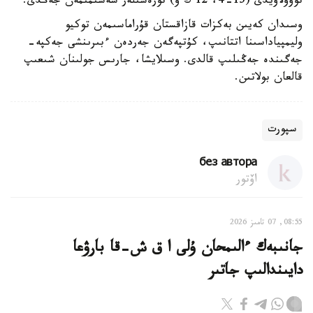
توۆولاۆيدى (15-4، 12 ك و) تورەشىلەر شەشىمىمەن جەڭدى.
وسىدان كەيىن بەكزات قازاقستان قۇراماسىمەن توكيو
وليمپياداسىنا اتتانىپ، كۇتپەگەن جەردەن ءبىرىنشى جەكپە-
جەگىندە جەڭىلىپ قالدى. وسىلايشا، جارىس جولىنان شىعىپ
قالعان بولاتىن.
سپورت
без автора
اۆتور
08:55, 07 تامىز 2026
جانىبەك ءالىمحان ۇلى ا ق ش-قا بارۋعا
دايىندالىپ جاتىر