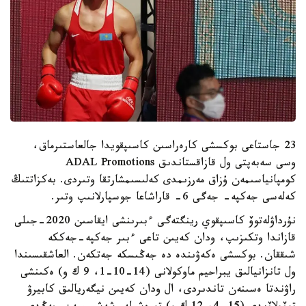
23 جاستاعى بوكسشى كارەراسىن كاسىپقويدا جالعاستىرماق،
وسى سەبەپتى ول قازاقستاندىق ADAL Promotions
كومپانياسىمەن ۇزاق مەرزىمدى كەلىسىمشارتقا وتىردى. بەكزاتتىڭ
كەلەسى جەكپە- جەگى 6- قاراشاعا جوسپارلانىپ وتىر.
نۇرداۋلەتوۆ كاسىپقوي رينگتەگى ءبىرىنشى ايقاسىن 2020-جىلى
قازاندا وتكىزىپ، ودان كەيىن تاعى ءبىر جەكپە-جەككە
شىققان. بوكسشى ەكەۋىندە دە جەڭىسكە جەتكەن. العاشقىسىندا
ول تانزانيالىق يبراحيم ماوكولانى (14-10-1، 9 ك و) ەكىنشى
راۋندتا ەسىنەن تاندىردى، ال ودان كەيىن نيگەريالىق كابيرۋ