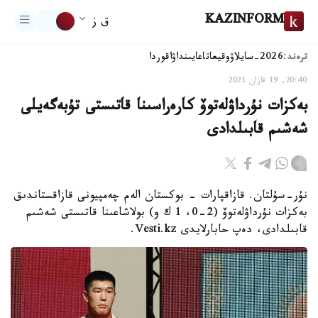
KAZINFORM
ق ز
ترەند:
2026-سايلاۋ
وقيعا
تاعايىنداۋ
اقوردا
20:40, 19 قازان 2021
بەكزات نۇرداۋلەتوۆ كارەراسىنا قاتىستى تۇبەگەيلى
شەشىم قابىلدادى
نۇر-سۇلتان. قازاقپارات - بوكستان الەم چەمپيونى قازاقستاندىق
بەكزات نۇرداۋلەتوۆ (2-0، 1 ك و) بولاشاعىنا قاتىستى شەشىم
قابىلدادى، دەپ حابارلايدى Vesti.kz.