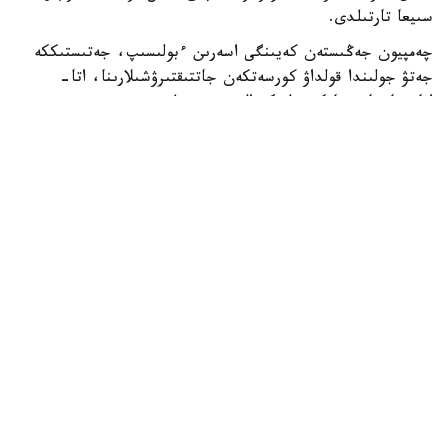
سىيعا تارتىلدى.
چەمپيون جەڭىستەن كەيىنگى اسەرىن ءبولىسىپ، جەتىستىككە
جەتۋ جولىندا قولداۋ كورسەتكەن جاتتىقتىرۋشىلارىنا، اتا-
اناسىنا جانە جانكۇيەرلەرگە العىسىن ءبىلدىردى.
- بۇل جەڭىستىڭ قۋانىشىن سوزبەن جەتكىزۋ قيىن. وسى كۇنگە
جەتۋ ءۇشىن كوپ ەڭبەك ەتتىك، تالماي جاتتىقتىق. قۋانىشىمدى
وتباسىممەن جانە بارشا قازاقستان حالقىمەن بولىسەمىن. ەڭ
الدىمەن باپكەرلەرىمە جانە اتا-اناما شەكسىز العىس ايتامىن. ولار
مەنى كۇنى-ءتۇنى دايىندادى، - دەدى ديار امانالى.
جەرلەستەرى الەم چەمپيونىنىڭ تاريحي جەتىستىگىن قازاقى
داستۇرمەن اتاپ ءوتىپ، قۇرمەت بەلگىسى رەتىندە تۇلپار
مىنگىزدى. جاس سپورتشى جاڭا سايگۇلىگىن قۋانىشپەن
قابىلداپ، العاش رەت تىزگىندەدى.
ديار امانالى گرەك-ريم كۇرەسىنەن U17 الەم چەمپيوناتىندا التىن
مەدال جەڭىپ العانىن جازعان ەدىك.