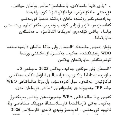
- ءبارى قايتا باستالادى. باستامامىز ءساتتى بولعان سياقتى.
قۇرمەتتى جانكۇيەرلەر، قولداۋلارىڭىزعا كوپ راقمەت!
جەرلەستەرىڭىز رەتىندە ماعان ەرەكشە دەمەۋ كورسەتىپ
كەلەسىزدەر. قازىر ۆيزانى كۇتىپ وتىرمىز. ەگەر ءبارى ويداعىداي
بولسا، جاقىن كۇندەرى امەريكاعا اتتانامىز، - دەلىنگەن
حابارلامادا.
بۇعان دەيىن جانىبەك ءالىمحان ۇلى جاڭا سالماق دارەجەسىندە
WBO رەيتينگىندە جەكپە-جەكسىز-اق ەكىنشى ورىنعا
كوتەرىلگەنى حابارلانعان بولاتىن.
ءالىمحان ۇلى سوڭعى جەكپە-جەگىن 2025 -جىلعى 5-
ساۋىردە استانادا وتكىزىپ، فرانسيالىق اناۋەل نگاميسسەنگەنى
نوكاۋتپەن جەڭدى. سول كەزدەسۋدە ول ورتا سالماقتاعى WBO
جانە IBF چەمپيوندىق بەلبەۋلەرىن ءساتتى قورعاعان ەدى.
كەيىن ورتا سالماقتاعى WBA چەمپيونىمەن وتەتىن بىرىكتىرۋ
جەكپە-جەگى قارساڭىندا قارسىلاسىنىڭ دوپينگ سىناماسى وڭ
ناتيجە كورسەتىپ، كەزدەسۋ وتپەي قالدى. قارسىلاسى 2026