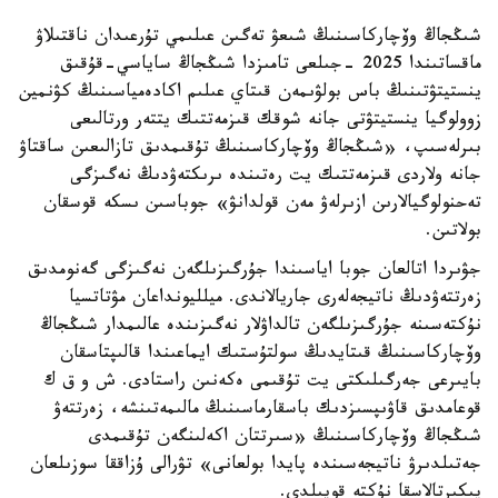
شىڭجاڭ وۆچاركاسىنىڭ شىعۋ تەگىن عىلىمي تۇرعىدان ناقتىلاۋ
ماقساتىندا 2025 -جىلعى تامىزدا شىڭجاڭ ساياسي-قۇقىق
ينستيتۋتىنىڭ باس بولۋىمەن قىتاي عىلىم اكادەمياسىنىڭ كۋنمين
زوولوگيا ينستيتۋتى جانە شوقك قىزمەتتىك يتتەر ورتالىعى
بىرلەسىپ، «شىڭجاڭ وۆچاركاسىنىڭ تۇقىمدىق تازالىعىن ساقتاۋ
جانە ولاردى قىزمەتتىك يت رەتىندە ىرىكتەۋدىڭ نەگىزگى
تەحنولوگيالارىن ازىرلەۋ مەن قولدانۋ» جوباسىن ىسكە قوسقان
بولاتىن.
جۋىردا اتالعان جوبا اياسىندا جۇرگىزىلگەن نەگىزگى گەنومدىق
زەرتتەۋدىڭ ناتيجەلەرى جاريالاندى. ميلليونداعان مۋتاتسيا
نۇكتەسىنە جۇرگىزىلگەن تالداۋلار نەگىزىندە عالىمدار شىڭجاڭ
وۆچاركاسىنىڭ قىتايدىڭ سولتۇستىك ايماعىندا قالىپتاسقان
بايىرعى جەرگىلىكتى يت تۇقىمى ەكەنىن راستادى. ش و ق ك
قوعامدىق قاۋىپسىزدىك باسقارماسىنىڭ مالىمەتىنشە، زەرتتەۋ
شىڭجاڭ وۆچاركاسىنىڭ «سىرتتان اكەلىنگەن تۇقىمدى
جەتىلدىرۋ ناتيجەسىندە پايدا بولعانى» تۋرالى ۇزاققا سوزىلعان
پىكىرتالاسقا نۇكتە قويىلدى.