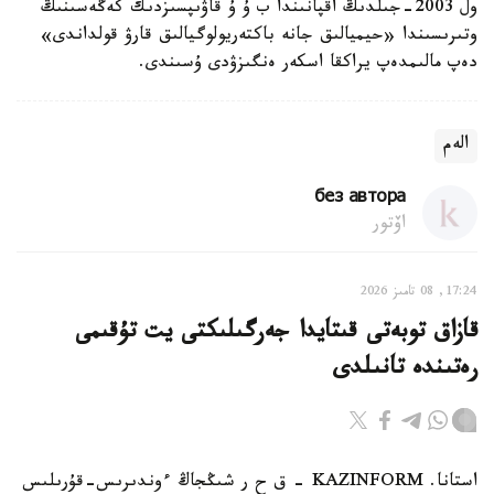
ول 2003-جىلدىڭ اقپانىندا ب ۇ ۇ قاۋىپسىزدىك كەڭەسىنىڭ
وتىرىسىندا «حيميالىق جانە باكتەريولوگيالىق قارۋ قولداندى»
دەپ مالىمدەپ يراكقا اسكەر ەنگىزۋدى ۇسىندى.
الەم
без автора
اۆتور
17:24, 08 تامىز 2026
قازاق توبەتى قىتايدا جەرگىلىكتى يت تۇقىمى
رەتىندە تانىلدى
استانا. KAZINFORM – ق ح ر شىڭجاڭ ءوندىرىس-قۇرىلىس