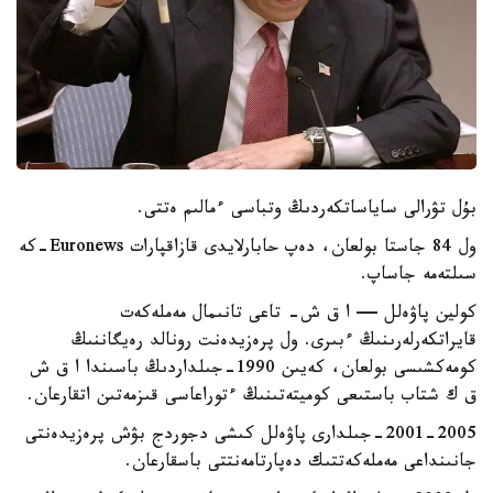
بۇل تۋرالى ساياساتكەردىڭ وتباسى ءمالىم ەتتى.
ول 84 جاستا بولعان، دەپ حابارلايدى قازاقپارات Euronews-كە
سىلتەمە جاساپ.
كولين پاۋەلل — ا ق ش- تاعى تانىمال مەملەكەت
قايراتكەرلەرىنىڭ ءبىرى. ول پرەزيدەنت رونالد رەيگاننىڭ
كومەكشىسى بولعان، كەيىن 1990-جىلداردىڭ باسىندا ا ق ش
ق ك شتاب باستىعى كوميتەتىنىڭ ءتوراعاسى قىزمەتىن اتقارعان.
2001-2005-جىلدارى پاۋەلل كىشى دجوردج بۋش پرەزيدەنتى
جانىنداعى مەملەكەتتىك دەپارتامەنتتى باسقارعان.