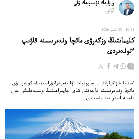
ريزابەك نۇسىپبەك ۇلى
اۆتور
16:18, 08 تامىز 2026
كليماتتىڭ وزگەرۋى ماتچا وندىرىسىنە قاۋىپ
ءتوندىردى
استانا.قازاقپارات - جاپونيادا اۋا تەمپەراتۋراسىنىڭ كوتەرىلۋى
ماتچا وندىرىسىنە قاجەتتى شاي جاپىراعىنىڭ ونىمدىلىگى مەن
دامىنە اسەر ەتە باستادى.