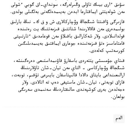
سۋىق ءارى بيىك تاۋلى وڭىرلەرگە، سونداي-اق گوبي ءشولى
مەن شولەيتتى ايماقتارعا ابدەن بەيىمدەلگەنى بەلگىلى بولدى.
قازىرگى ۋاقىتتا شىڭجاڭ وۆچاركالارى ش و ق ك- نىڭ بارلىق
بولىمدەرى مەن قالالارىندا شتاتتىق قىزمەتتىك يت رەتىندە
قولدانىلادى. ولار شەكارالىق باقىلاۋ مەن قوعامدىق ءتارتىپتى
قامتاماسىز ەتۋ قىزمەتىندە جوعارى ايماقتىق بەيىمدىلىگىن
كورسەتىپ كەلەدى.
قىتاي جۇمىسشى يتتەردى باسقارۋ قاۋىمداستىعى دەرەگىنشە،
شىڭجاڭ وۆچاركاسى - التاي مەن تيان-شان تاۋلارىنىڭ
ارالىعىنداعى بايتاق دالادا قالىپتاسقان بايىرعى تۇقىم، توبەت،
قازاق توبەتى، تيان-شان ماستيفى دەپ تە اتالادى. ولار
ەجەلدەن بەرى كوشپەندى حالىقتاردىڭ سەنىمدى سەرىگى
بولعان.
الەم