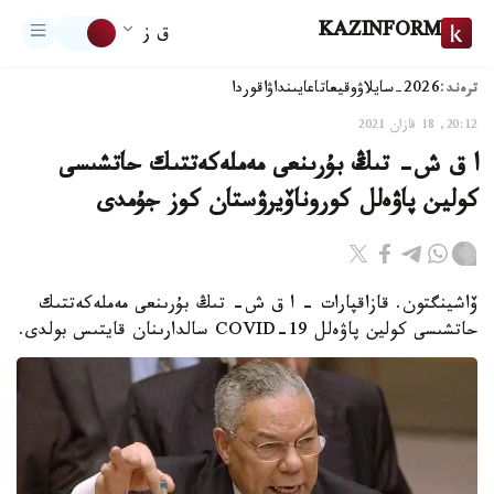
KAZINFORM
ق ز
ترەند:
2026-سايلاۋ
وقيعا
تاعايىنداۋ
اقوردا
20:12, 18 قازان 2021
ا ق ش- تىڭ بۇرىنعى مەملەكەتتىك حاتشىسى
كولين پاۋەلل كوروناۆيرۋستان كوز جۇمدى
ۆاشينگتون. قازاقپارات - ا ق ش- تىڭ بۇرىنعى مەملەكەتتىك
حاتشىسى كولين پاۋەلل COVID-19 سالدارىنان قايتىس بولدى.