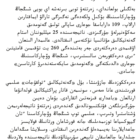
بەلگىلى بولعانداي، زەرتتەۋ توبى بىرنەشە اي بويى شىڭجاڭ
وۆچاركاسىنىڭ بۇكىل ولكەدەگى نەگىزگى تارالۋ ايماقتارىن
ارالاپ، 109 داراباسقا جوعارى ساپالى تولىق گەنومدىق
سەكۆەنيرلەۋ جۇرگىزدى. ناتيجەسىندە 25 ميلليوننان استام
گەنەتيكالىق مۋتاتسيا نۇكتەسى انىقتالدى. عالىمدار الىنعان
اۋقىمدى دەرەكتەردى جەر بەتىندەگى 260 يت تۇقىمىن قامتيتىن
ءىرى دەرەكقورمەن سالىستىرىپ، شىڭجاڭ وۆچاركاسىنىڭ
جوعارى دالدىكتەگى «گەنومدىق سايكەستەندىرۋ كارتاسىن»
جاسادى.
دەرەككوزدىڭ جازۋىنشا، بۇل «گەنەتيكالىق ءتولقۇجات» عىلىمي
قورىتىندى عانا ەمەس، سونىمەن قاتار پراكتيكالىق قولدانۋعا
ارنالعان «باعدار» قىزمەتىن اتقارادى. بۇعان دەيىن
جۇرگىزىلگەن فۋنكتسيونالدىق گەندەردى زەرتتەۋ ناتيجەلەرىمەن
ۇشتاستىرا وتىرىپ، عىلىمي توپ شىڭجاڭ وۆچاركاسىنا ءتان
گيپوكسياعا توزىمدىلىك جانە قورشاعان ورتانىڭ قولايسىز
جاعدايلارىنا بەيىمدەلۋ گەندەرىن انىقتادى. وسىلايشا مىڭداعان
جىلدارعا جالعاسقان تابيعي سۇرىپتالۋدىڭ ناتيجەسىندە ولاردىڭ