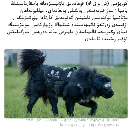
كورپۋسى (ش و ق ك) قوعامدىق قاۋىپسىزدىك باسقارماسىنىڭ
باسپا ءسوز قىزمەتىنەن بەلگىلى بولعانداي، ميلليونداعان
مۋتاتسيا نۇكتەسىن قامتيتىن گەنومدىق كارتاعا جۇرگىزىلگەن
اۋقىمدى زەرتتەۋ ناتيجەسىندە شىڭجاڭ وۆچاركاسى سولتۇستىك
قىتاي وڭىرىندە قالىپتاسقان بايىرعى جانە دەربەس جەرگىلىكتى
تۇقىم رەتىندە تانىلدى.
Фото: ҚХР Шыңжаң Өндіріс-құрылыс корпусы (ШӨҚК)
Қоғамдық қауіпсіздік басқармасы