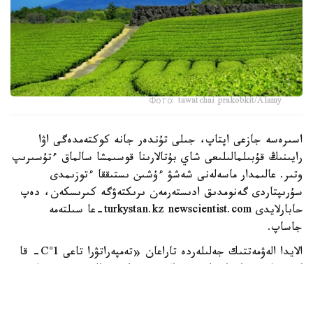
Фото: tawatchai prakobkit/Alamy
اسىرەسە جازعى اپتاپ، جىلى تۇندەر جانە كوكتەمدەگى اۋا
رايىنىڭ قۇبىلمالىلىعى شاي بۇتالارىنا قوسىمشا سالماق ءتۇسىرىپ
وتىر. عالىمدار ماسەلەنى شەشۋ ءۇشىن ىستىققا ءتوزىمدى
سۇرىپتاردى گەنومدىق ادىستەرمەن ىرىكتەۋگە كىرىسكەن، دەپ
حابارلايدى turkystan.kz newscientist.com-عا سىلتەمە
جاساپ.
الايدا الەۋمەتتىك جەلىلەردە تاراعان «تەمپەراتۋرا تاعى 1°C- قا
كوتەرىلسە، ماتچا مۇلدە جوعالادى» دەگەن مالىمدەمەنى عىلىمي
تۇرعىدان دالەلدەنگەن بولجام دەۋگە بولمايدى. قازىرگى
زەرتتەۋلەر كليماتتىڭ جىلىنۋى ءونىم كولەمىن ازايتىپ، جوعارى