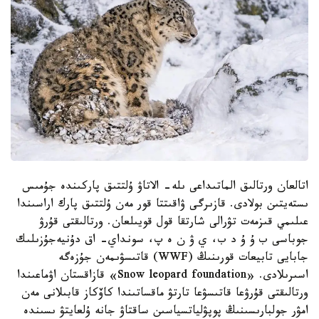
اتالعان ورتالىق الماتىداعى ىلە- الاتاۋ ۇلتتىق پاركىندە جۇمىس
ىستەيتىن بولادى. قازىرگى ۋاقىتتا قور مەن ۇلتتىق پارك اراسىندا
عىلىمي قىزمەت تۋرالى شارتقا قول قويىلعان. ورتالىقتى قۇرۋ
جوباسى ب ۇ ۇ د ب، ي ۋ ن ە پ، سونداي- اق دۇنيەجۇزىلىك
جابايى تابيعات قورىنىڭ (WWF) قاتىسۋىمەن جۇزەگە
اسىرىلادى. «Snow leopard foundation» قازاقستان اۋماعىندا
ورتالىقتى قۇرۋعا قاتىسۋعا تارتۋ ماقساتىندا كاۆكاز قابىلانى مەن
امۋر جولبارىسىنىڭ پوپۋلياتسياسىن ساقتاۋ جانە ۇلعايتۋ ىسىندە