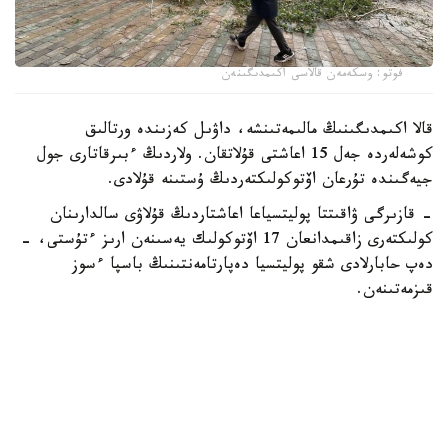
فوتو: وسكەمەن قالاسى اكىمدىگىنەن
قالا اكىمدىگىنىڭ مالىمەتىنشە، داۋىل كەزىندە ورتالىق
كوشەلەردە جەل 15 اعاشتى قۇلاتقان. ولاردىڭ ءبىرقاتارى جول
جيەگىندە تۇرعان اۆتوكولىكتەردىڭ ۇستىنە قۇلادى.
- قازىرگى ۋاقىتتا پوليتسياعا اعاشتاردىڭ قۇلاۋى سالدارىنان
كولىكتەرى زاقىمدانعان 17 اۆتوكولىك يەسىنەن ارىز ءتۇستى، -
دەپ حابارلادى شقو پوليتسيا دەپارتامەنتىنىڭ باسپا ءسوز
قىزمەتىنەن.
پوليتسياعا ءالى بارلىق زارداپ شەككەن كولىك يەلەرى جۇگىنىپ
ۇلگەرمەگەن بولۋى دا مۇمكىن.