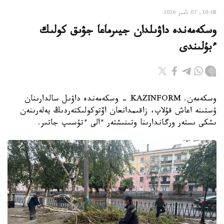
10:08, 07 تامىز 2026
وسكەمەندە داۋىلدان جيىرماعا جۋىق كولىك
ءبۇلىندى
وسكەمەن. KAZINFORM - وسكەمەندە داۋىل سالدارىنان
ۇستىنە اعاش قۇلاپ، زاقىمدانعان اۆتوكولىكتەردىڭ يەلەرىنەن
ىشكى ىستەر ورگاندارىنا وتىنىشتەر ءالى ءتۇسىپ جاتىر.