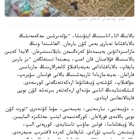
فوتو: ۆيدەودان الىنعان سكرين
بالانىڭ اتا-اناسىنىڭ ايتۋىنشا، ءبۇلدىرشىن جەكەمەنشىك
بالاباقشاعا نەبارى بەس كۇن بارعان. العاشىندا ونىڭ
مازاسىزدانۋىن بەيىمدەلۋ كەزەڭىمەن بايلانىستىرعان. الايدا كەيىن
بالاسىنىڭ قۇلاعىنان قان اعىپ، يىعىندا تىستەلگەن ءىز بارىن
بايقاپ، بالاباقشاداعى بەينەباقىلاۋ كامەرالارىنىڭ جازباسىن
قاراعان. بەينەجازبادا تاربيەشىنىڭ بالانى قولىنان سۇيرەپ،
جۇلقىلاپ، كۇشتەپ ۇيىقتاتۋعا ارەكەتتەنگەنى كورىنەدى.
كىشكەنتايدىڭ اناسى مۇنداي ارەكەتتەر بىرنەشە كۇن بويى
قايتالانعانىن ايتادى.
- دۇيسەنبى، سارسەنبى، بەيسەنبى، جۇما كۇندەرى ءتورت كۇن
بويى بالامدى قورلاعان. كورگەنىمدى ايتىپ جەتكىزە المايمىن.
بالا ۇيىقتاماسا، قولىن جاۋىپ تاستايدى. كورپەنى الىپ،
ۇستىنەن باسىپ تۇرادى. شايقاعان كەزدە لاقتىرىپ جىبەرەدى.