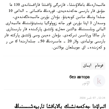
عالىمداردىڭ باعالاۋىنشا، قازىرگى ۋاقىتتا قازاقستاندى 130 عا
جۋىق قار بارىسى مەكەندەيدى. قوردىڭ ماقساتى - الداعى 10
جىلدا ونىڭ سانىن كوبەيتۋ. بۇدان بۇرىن مالىمدەلگەندەي،
وسىدان 3 اپتا بۇرىن قور جانە زوولوگيا ينستيتۋتىنىڭ عالىمدارى
الماتى وبلىسىنىڭ «التىن ەمەل» ۇلتتىق پاركىندە قار بارىستارى
بار جاڭا ورتاسىن تىركەدى. بۇعان دەيىن وسى ۇلتتىق پاركتە قار
بارىسى بولمادى. ولار 20 - عاسىردىڭ 50- جىلدارىندا ك س ر
و كەزىندە- اق جويىلعان بولاتىن.
قوعام
ايماق
без автора
اۆتور
12:24, 07 تامىز 2026
اتىراۋدا جەكەمەنشىك بالاباقشا تاربيەشىسىنىڭ