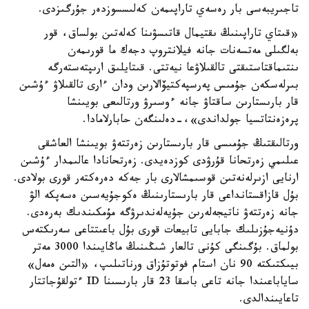
تاجىريبەسى بار رەسەي تاراپىمەن كەلىسسوزدەر جۇرگىزدى.
«قىتاي تاراپىنىڭ ىقتيمال قاتىسۋىنا كەلەتىن بولساق، قور
بەلگىلى مەتسەنات جانە فيلانتروپ دجەك ما قورىمەن
ىنتىماقتاستىقتى تالقىلاۋعا نيەتتى. قىتايلىق ارىپتەستەرگە
بىرلەسكەن جۇمىس پەرسپەكتيۆالارىن ودان ءارى تالقىلاۋ ءۇشىن
قار بارىستارىن ساقتاۋ جانە ءوسىرۋ ورتالىعى بويىنشا
پرەزەنتاتسيا جولداندى»،-دەلىنگەن حابارلامادا.
ورتالىقتىڭ جۇمىسى قار بارىستارىن زەرتتەۋ بويىنشا العاشقى
عىلىمي زەرتحانا قۇرۋدى كوزدەيدى. زەرتحانادا عالىمدار ءۇشىن
ارنايى ازىرلەنەتىن قوسىمشالارى بار جەكە دەرەكتەر قورى بولادى.
بۇل قازاقستانداعى قار بارىستارىنىڭ ەكوجۇيەسىن ەسەپكە الۋ
جانە زەرتتەۋ ناتيجەلەرىن جۇيەلەندىرۋگە مۇمكىندىك بەرەدى.
دۇنيەجۇزىلىك جابايى تابيعات قورى بۇل باعىتتاعى سەرىكتەس
بولماق. بۇگىنگى كۇنى تالعار شىڭىنىڭ ماڭايىندا 3000 مەتر
بيىكتىكتە 90 نان استام فوتوتۇزاق ورناتىلىپ، «التىن ەمەل»
ساياباعىندا جانە تاعى باسقا 23 قار بارىسىنا ID ءتولقۇجاتتار
تاعايىندالدى.