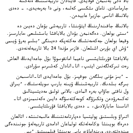
بالا ەكى بەتىمەن قۇلايدى. قايتادان تاربيەشىنىڭ ەتەگىنە
جارماسادى. تاماق ىشكىسى كەلسە، ونى دا بەرمەيدى، - دەدى
بالانىڭ اناسى جازيرا عابيدەن.
بالانىڭ جاقىندارىنىڭ ايتۋىنشا، تاربيەشى بۇعان دەيىن دە
ءىستى بولعان. دەگەنمەن بۇدان بالاباقشا باسشىلىعى حابارسىز.
وقيعا بولعان جەكەمەنشىك مەكتەپكە دەيىنگى ءبىلىم بەرۋ ۇيىمى
ءۇش اي بۇرىن اشىلعان. قازىر مۇندا 24 بالا تاربيەلەنەدى.
بالاباقشا قۇرىلتايشىسى ناعيما امانقوسوۆا بۇل جاعدايدىڭ العاش
رەت تىركەلگەنىن ايتىپ، اتا-انادان كەشىرىم سۇرادى.
- ءبىز مۇنى بىلگەن جوقپىز. بۇل جاعدايدى اتا-اناسىمەن
بىرگە بىلدىك. تاربيەشىنىڭ ۇيىنە بارىپ سويلەستىك، ءبىراق
ول ناقتى جاۋاپ بەرە المادى. بالانى تولىق مەديتسينالىق
تەكسەرۋدەن وتكىزۋگە كومەكتەسۋگە دايىن ەكەنىمىزدى اتا-
اناسىنا حابارلادىق، - دەدى بالاباقشا قۇرىلتايشىسى.
اتىراۋ وبلىستىق پوليتسيا دەپارتامەنتىنىڭ مالىمەتىنشە، اتالعان
دەرەك بويىنشا «كامەلەتكە تولماعان ادامدى تاربيەلەۋ جونىندەگى
مىندەتتەردى ورىنداماۋ» بابى بويىنشا قىلمىستىق ءىس