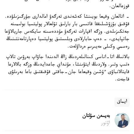
قوزعالعان.
- اتالعان وقيعا بويىنشا كەشەندى تەرگەۋ امالدارى جۇرگىزىلۋدە.
قۇقىق بۇزۋشىلىققا قاتىسى بار بارلىق تۇلعالار پوليتسيا بولىمىنە
جەتكىزىلدى. وزگە اقپارات تەرگەۋ مۇددەسىنە سايكەس جاريالاۋعا
جاتپايدى، - دەپ حابارلادى وبلىستىق پوليتسيا دەپارتامەنتىنىڭ
رەسمي وكىلى مەيىرىم ەرداۋلەت.
بالانىڭ اتا-اناسى كىنالىلەردىڭ زاڭ الدىندا جاۋاپ بەرۋىن تالاپ
ەتىپ وتىر. ولاردىڭ ايتۋىنشا، مۇنداي جاعدايدىڭ وزگە بالالارعا
قايتالانباۋى ءۇشىن وقيعاعا جان-جاقتى قۇقىقتىق باعا بەرىلۋى
قاجەت.
ايماق
بەيسەن سۇلتان
اۆتور