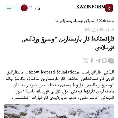
KAZINFORM
ق ز
ترەند:
2026-سايلاۋ
وقيعا
تاعايىنداۋ
اقوردا
11:40, 16 قازان 2021
قازاقستاندا قار بارىستارىن ءوسىرۋ ورتالىعى
قۇرىلادى
الماتى. قازاقپارات- «Snow leopard foundation» حالىقارالىق
قورى قازاقستانداعى العاشقى قار بارىستارىن ساقتاۋ، وڭالتۋ جانە
ءوسىرۋ ورتالىعىن قۇرۋعا رەسەي، قىتاي مەن قىرعىزستاننان
مامانداردى تارتۋعا نيەتتى. بۇل تۋرالى قوردىڭ باسپا ءسوز
قىزمەتى ءمالىم ەتتى، دەپ حابارلايدى قازاقپارات ءتىلشىسى.