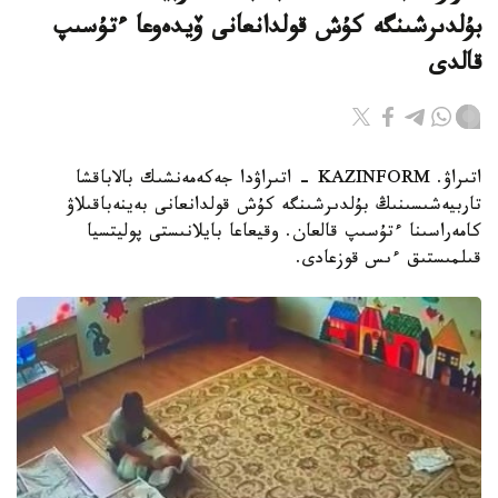
بۇلدىرشىنگە كۇش قولدانعانى ۆيدەوعا ءتۇسىپ
قالدى
اتىراۋ. KAZINFORM - اتىراۋدا جەكەمەنشىك بالاباقشا
تاربيەشىسىنىڭ بۇلدىرشىنگە كۇش قولدانعانى بەينەباقىلاۋ
كامەراسىنا ءتۇسىپ قالعان. وقيعاعا بايلانىستى پوليتسيا
قىلمىستىق ءىس قوزعادى.