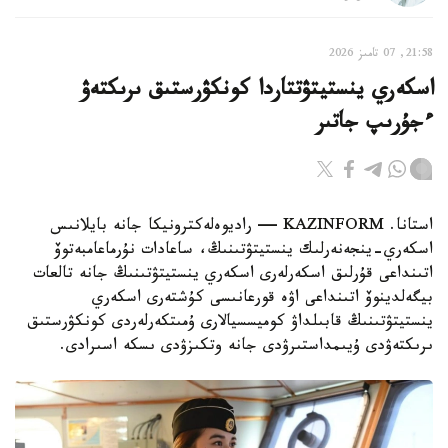
21:58, 07 تامىز 2026
اسكەري ينستيتۋتتاردا كونكۋرستىق ىرىكتەۋ
ءجۇرىپ جاتىر
استانا. KAZINFORM — راديوەلەكترونيكا جانە بايلانىس
اسكەري-ينجەنەرلىك ينستيتۋتىنىڭ، ساعادات نۇرماعامبەتوۆ
اتىنداعى قۇرلىق اسكەرلەرى اسكەري ينستيتۋتىنىڭ جانە تالعات
بيگەلدينوۆ اتىنداعى اۋە قورعانىسى كۇشتەرى اسكەري
ينستيتۋتىنىڭ قابىلداۋ كوميسسيالارى ۇمىتكەرلەردى كونكۋرستىق
ىرىكتەۋدى ۇيىمداستىرۋدى جانە وتكىزۋدى ىسكە اسىرادى.