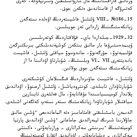
ورتالىق قازاقستاننىڭ مال شارۋاشىلىعىن وسىرتپەۋگە، كەرى
كەتىرۋگە از قاستاندىق ەتكەن جوق.
15-VIII- №186 ۇلتشىل فاشيستەردىڭ اۋەلدە ىستەگەن
زيانكەستىگىنىڭ زاردابى تەز جويىلسىن.
1929-32-جىلداردا باي- قۇلاقتاردىڭ كوتەرىلىسىن
ۇيىمدەستىرۋعا بار حالىق بىتكەن كوشپەندىلىكتى بىرىكتىرگەن
قۇلىمبەتوۆ، جۇرگەنوۆ، جاندوسوۆ سياقتى ۇلتشىل، فاشيست
بانديتتەرى VI- VII وبلىستىڭ، شۇبارتاۋ اۋدانىنا دا از
زيانكەستىك ىستەگەن جوق بولاتىن.
ۇلتشىل- فاشيست جاۋىزداردىڭ قىڭسىلاعان كۇشىكتەرى
شۇبارتاۋدان تابىلدى. كونترودياشىل، ۇلتشىل ارعىنوۆ، اۋداندىق
پلاندار كوميسسياسىندا مۇقاتايەۆ، مال فەلشەرى تايسارين
سياقتىلار شۇبارتاۋدا زيانكەستىك ىستەر ىستەپ كەلگەنى اشىلدى.
الدىمەن باسشىلىقتى قامتاماسىز ەتە الماعاندىعى ءۇشىن حالىق
جاۋلارىنا شىرىك ليبەرالدىق جاماعانى ءۇشىن اۋداندىق پارتيا
كوميتەتىنىڭ ءبىرىنشى سەكراتارى - ورازبايەۆتى، ەكىنشى
سەكراتارى - ديليابايەۆتى، اۋداندىق اتقارۋ كوميتەتىنىڭ