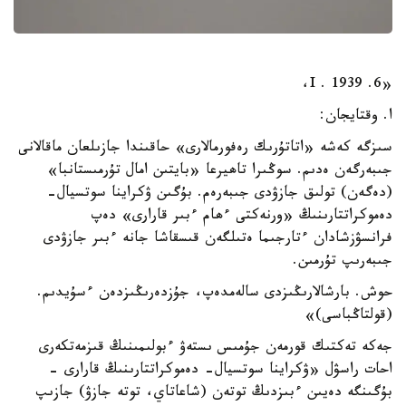
«6. I . 1939،
ا. وقتايجان:
سىزگە كەشە «اتاتۇرىك رەفورمالارى» حاقىندا جازىلعان ماقالانى
جىبەرگەن ەدىم. سوڭىرا تاھيرعا «بايتىن امال تۇرمىستانبا»
(دەگەن) تولىق جازۋدى جىبەرەم. بۇگىن ۋكراينا سوتسيال-
دەموكراتتارىنىڭ «ورنەكتى ءھام ءبىر قارارى» دەپ
فرانسۋزشادان ءتارجىما ەتىلگەن قىسقاشا جانە ءبىر جازۋدى
جىبەرىپ تۇرمىن.
حوش. بارشالارىڭىزدى سالەمدەپ، جۇزدەرىڭىزدەن ءسۇيدىم.
(قولتاڭباسى)»
جەكە تەكتىك قورمەن جۇمىس ىستەۋ ءبولىمىنىڭ قىزمەتكەرى
احات راسۋل «ۋكراينا سوتسيال- دەموكراتتارىنىڭ قارارى -
بۇگىنگە دەيىن ءبىزدىڭ توتەن (شاعاتاي، توتە جازۋ) جازىپ