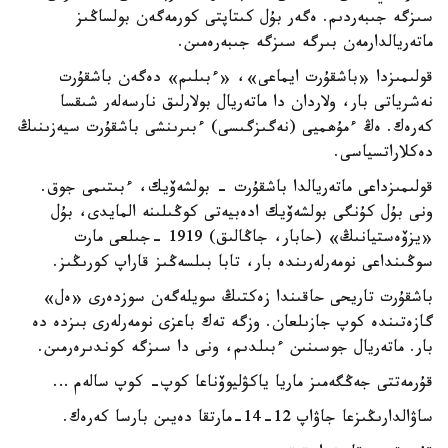
سىزگە جىبەردىم. ەگەر بۇل كىتاپتى كورمەگەن بولساڭىز
ماتەريالدارمەن بىرگە سىزگە جىبەرەمىن.
قولىمىزدا «باشقۇرت ايماعى»، «ءبىلىم» دەگەن باشقۇرت
نەشرياتى بار، ولاردان دا ماتەريال بولارلىق نارسەلەر شىقسا
كەرەك. ەڭ ءمۇھميى (نەگىزگىسى) ءبىرىنشى باشقۇرت سيەزىنىڭ
دەكلاراتسياسى.
قولىمىزداعى ماتەريالدا باشقۇرت - بولشەۆيك، ءبىتىمى جوق.
ونى بۇل كۇنگى بولشەۆيك ادەبيەتى كوڭىلىنە المايدى، بۇل
«يزۆەستيانىڭ» (حابار، جاڭالىق) 1919 -جىلعى مارت
سوڭىنداعى نومەرلەرىندە بار، تابا بىلسەڭىز قاراپ كورىڭىز.
باشقۇرت تاريحى حاقىندا زەكتىڭ سويلەگەن سوزدەرى «ەل»
گازەتىندە كوپ جازىلعان. وزگە تەك باعزى نومەرلەرى بىزدە دە
بار. ماتەريال جوسىنىن ءبىلدىم، ونى دا سىزگە كوندىرەرمىن.
قۇرمەتتى جەڭگەمىز ماريا ياكۋليوۆناعا كوپ- كوپ سالەم …
ساۋالدارىڭىزعا جاۋاپ 12-14-مارتقا دەيىن بارسا كەرەك.