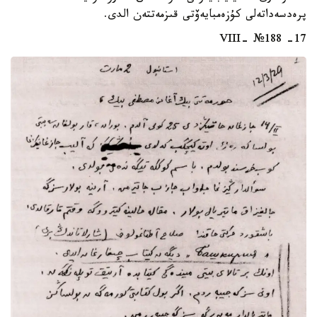
پرەدسەداتەلى كۇزەمبايەۆتى قىزمەتتەن الدى.
17- VIII- №188