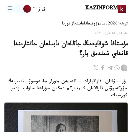
KAZINFORM
ق ز
ترەند:
2026-سايلاۋ
وقيعا
تاعايىنداۋ
اقوردا
11:42, 14 قازان 2021
مۇستافا شوقايدىڭ جاڭادان تابىلعان حاتتارىندا
قانداي شىندىق بار؟
نۇر-سۇلتان. قازاقپارات - الدىمەن «وراز جاندوسوۆ، تەمىربەك
جۇرگەنوۆتى قارالاعان كىمدەر؟» دەگەن سۇراققا جاۋاپ ىزدەپ
كورەيىك .