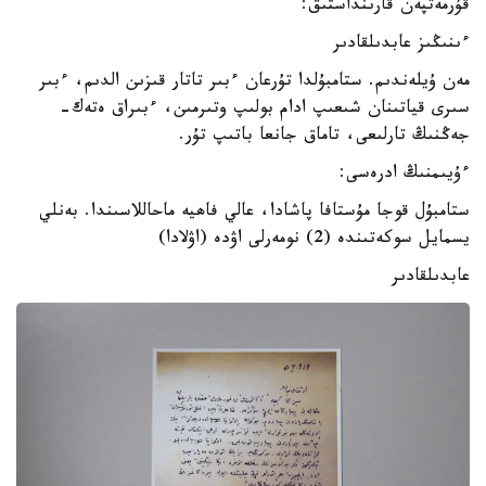
قۇرمەتپەن قارىنداستىق:
ءىنىڭىز عابدىلقادىر
مەن ۇيلەندىم. ستامبۇلدا تۇرعان ءبىر تاتار قىزىن الدىم، ءبىر
سىرى قياتىنان شىعىپ ادام بولىپ وتىرمىن، ءبىراق ەتەك-
جەڭنىڭ تارلىعى، تاماق جانعا باتىپ تۇر.
ءۇيىمنىڭ ادرەسى:
ستامبۇل قوجا مۇستافا پاشادا، عالي فاھيە ماحاللاسىندا. بەنلي
يسمايل سوكەتىندە (2) نومەرلى اۋدە (اۋلادا)
عابدىلقادىر