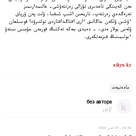
مەن كەيىنگى تاعدىرى تۋرالى زەرتتەۋشى- عالىمدارىمىز
تەرەڭدەي زەرتتەپ، تاريحىن اشىپ شىقسا، ۇلت پەن ۇرپاق
ءۇشىن ۇلكەن جاڭالىق ءارى اقتاڭداقتاردى تولتىرۋدا قوسىلعان
ۇلەس بولار ەدى، - دەيدى جەكە تەكتىك قورمەن جۇمىس ىستەۋ
ءبولىمىنىڭ قىزمەتكەرى.
aikyn.kz
مادەنيەت
без автора
اۆتور
15:44, 07 تامىز 2026