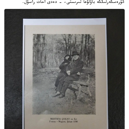
كۇرەسكەرلىككە باۋلۋعا تىرىستى، - دەدى احات راسۋل.