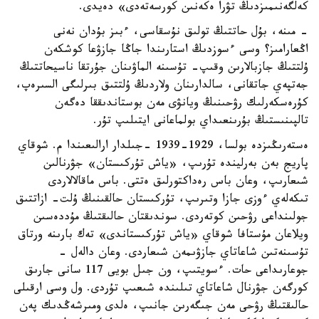
كەلگەنىمىزدىڭ تۋرا ەكەنىن كورسەتەدى» دەيدى.
- مىنە، بۇل حاتتىڭ تولىق نۇسقاسى، ءبىز بۇدان نەنى
اڭعارامىز؟ وسى ءسوزدىڭ استارىندا جاڭا جازۋعا كوشكەن
ۇلتتىڭ جازبالارىن وقىپ- تۇسىنە الماۋىنان جۇرتقا ناسيحاتتىڭ
جەتپەي جاتقانى، سالدارىنان ولاردىڭ ۇلتتىق بىرلىگى السىرەپ،
كۇرەسكەرلىك رۋحىنىڭ ويانۋى مەن بوستاندىققا دەگەن
تالپىنىستىڭ بۇرىنعىداي بولماعانى ايتىلىپ تۇر.
ەستەرىڭىزدە بولسا، 1929-1939 -جىلدار ارالىعىندا م. شوقاي
پاريج بەن بەرليندە تۇرىپ، «ياش تۇركىستان» جۋرنالىن
شىعارىپ، وعان باس رەداكتورلىق ەتتى. باس ماقالالاردى
تىكەلەي ءوزى جازا وتىرىپ، تۇركىستان حالقىنىڭ ۇلت- ازاتتىق
جولىنداعى رۋحىن كوتەردى. سوندىقتان حالىقتىڭ مۇددەسىن
ويلاعان مۇستافا شوقاي «ياش تۇركىستاندى» تەك بارىنە ورتاق
تۇسىنەتىن شاعاتاي جازۋىمەن شىعاردى. وعان دالەل -
جوعارىداعى حات. ءسويتىپ، ون جىل بويى 117 سانى جارىق
كورگەن جۋرنال شاعاتاي تىلىندە شىعىپ تۇردى. ول وسى ارقىلى
حالىقتىڭ رۋحى مەن جىگەرىن جانىپ، ەلدى ومىرشەڭدىك پەن