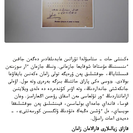
ەكىنشى حات - ستامبۋلدا تۇراتىن عابدىلقادىر دەگەن جاقىن
ءىنىسىنىڭ مۇستافا شوقايعا جازعانى. ونىڭ جازعان ءار سوزىنەن
قىسىلتاياڭ، جوقشىلىق پەن ۇرەيگە تولى زامان ەكەنىن بايقاۋعا
بولادى. «وسى ەكى پاراق حاتتىڭ بىزگە بەرەرى وتە مول. اۋەلى
جانكەشتى جانداردىڭ، وتە اۋىر كۇندەردە دە ەلدى ويلايتىن
ازاماتتاردىڭ ءور تۇلعاسى مەن اسقاق رۋحىن اڭعارامىز. وعان
قوسا، قانداي جاعداي بولماسىن، قيىنشىلىق پەن جوقشىلىققا
مويىماي، ەل ءۇشىن ەڭبەك ەتۋدىڭ ۇلگىسىن كورسەتتى»، -
دەيدى احات راسۋل.
قازاق زيالىلارى قارالاعان زامان