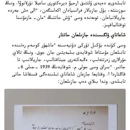
تابىلدى» دەيدى ۇلتتىق ارحيۆ ديرەكتورى ساعيلا نۇرلانوۆا. ونىڭ
سوزىنشە، بۇل جازبالار فرانسيادان اكەلىنگەن، ءالى ەش جەردە
جاريالانباعان. تومەندە وسى ءۇش حاتتىڭ ءمان- مازمۇنىنا
توقتالماقپىز.
شاعاتاي ۇلگىسىندە جازىلعان حاتتار
وسى كۇندە بۇكىل تۇركى دۇنيەسىنە ءماشھۇر كوسەم رەتىندە
تانىلعان مۇستافا شوقايدى بىلمەيتىن جان جوق. ونىڭ تالاي
مۇرالارى زەرتتەلىپ، ەڭبەكتەرى جيناقتالىپ، جاريالانىپ تا
جاتىر. ءبىراق وسى جولى م. شوقايدىڭ 1939 -جىلى 6-
قاڭتاردا ا. وقتايعا جازعان شاعاتاي تىلىندەگى قىسقاشا حاتى
تابىلدى. وندا بىلاي دەپ جازىلعان: