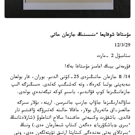
مۇستافا شوقايعا ءىنىسىنىڭ جازعان حاتى
12/3/29
ستامبۇل 2 -مارت
قۇرمەتى بيىك اعامىز مۇستافا بەك!
14/ Ⅱ جازعان حاتىڭىزدى 25-كۇنى الدىم. بوران، قار بولعان
سەبەپتى بولسا كەرەك، وتە كەشىگىپ كەلدى. ەسىڭىزگە الىپ
جازعانىڭىزعا كوپ قۋاندىم، باسىم كوكە تيگەندەي بولدى.
ساۋالدارىڭىزعا جاۋاپ جازىپ جاتىرمىن. ارينە، بۇلار سىزگە
جالعىز-اق ماتەريال بولار، ماقالا حالىنە كەتىرۋگە ۋاقىتىم تار
قالدى. باشقۇرت وكىمەتى حاقىندا سالاح اتناعلوۆ (شارلادتانىڭ
ءبىرى «باشكۋريا» دەگەن كىتاپ شىعارعان ەدى.) ونىڭ
ءبىرتالاي بەتى مەندەگى كىتاپتا ارتىق تۇپتەلگەن ەدى، ونى