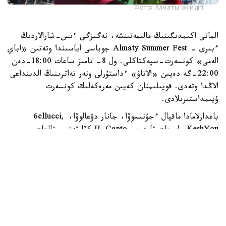
Фото: Алматы әкімдігі
الماتى اكىمدىگىنىڭ مالىمەتىنشە، نەگىزگى ءىس-شارالاردىڭ
ءبىرى - Almaty Summer Fest جوباسى اياسىندا وتەتىن «اباي
الەمى» كونسەرت-سپەكتاكلى. ول 8- تامىز ساعات 18:00-دەن
22:00-گە دەيىن «الاتاۋ» ءداستۇرلى ونەر تەاترىنىڭ الدىنداعى
الاڭدا وتەدى. قويىلىمنان كەيىن مەرەكەلىك كونسەرت
ۇيىمداستىرىلادى.
باعدارلامادا ماقپال ءجۇنىسوۆا، جانار دۋعالوۆا، 6ellucci,
KeshYou, اسحات تارعىن، IL Canto كۆارتەتى، تالعات
كۇزەمبايەۆ، ەرلان ءبىلال، نۇرلىبەك ناعمەتوۆ، سەرىك يساحان،
نۇرلان بەردىبايەۆ، ءبىرجان دەمە ۇلى، ISATAY ونەر
كورسەتەدى. سونداي-اق «الاتاۋ» ءداستۇرلى ونەر تەاترىنىڭ
ارتيستەرى، «الاتاۋ» انسامبلى جانە مەدەۋ اۋدانىنىڭ
شىعارماشىلىق ۇجىمدارى ساحناعا شىعادى.