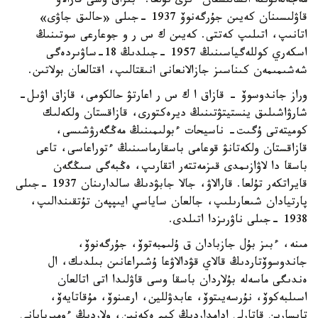
مەجەلەنۋىنە اتسالىسقان ءىرى تۇلعا. ءبىراق وسى قارالاۋ
قاۋلىسىنان كەيىن جۇرگەنوۆ 1937 -جىلى «حالىق جاۋى»
اتانىپ، اتىلىپ كەتتى. كەيىن ك س ر و جوعارعى سوتىنىڭ
اسكەري كوللەگياسىنىڭ 1957 -جىلدىڭ 18-ساۋىردەگى
شەشىمىمەن كىناسىز جازالانعانى انىقتالىپ، اقتالعان بولاتىن.
وراز جاندوسوۆ - قازاق ا ك س ر اعارتۋ حالكومى، قازاق اۋىل-
شارۋاشىلىق ينستيتۋتىنىڭ ديرەكتورى، قازاقستان ولكەلىك
كوميتەتى ۇگىت- ناسيحات ءبولىمىنىڭ مەڭگەرۋشىسى،
قازاقستان ولكەتانۋ قوعامى باسقارماسىنىڭ ءتوراعاسى، تاعى
باسقا دا لاۋازىمدى قىزمەتتەر اتقارىپ، ەڭبەگى سىڭگەن
قايراتكەر تۇلعا. قارالاۋ، جالا جابۋدىڭ سالدارىنان 1937 -جىلى
پارتيادان شىعارىلىپ، جالعان ساياسي ايىپپەن تۇتقىندالىپ،
1938 -جىلى ناۋرىزدا اتىلدى.
مىنە، ءبىز بۇل جازبادان ق ۇلىمبەتوۆ، جۇرگەنوۆ،
جاندوسوۆتاردىڭ قالاي قۋدالاۋعا ۇشىراعانىن بىلدىك، ال
ەندىگى ماسەلە بۇلاردان باسقا وسى قاۋلىدا اتى اتالعان
اسىلبەكوۆ، نۇرسەيىتوۆ، عابدۋللين، ارعىنوۆ، مۇقاتايەۆ،
تايسارين قاتارلى ادامداردىڭ كىم ەكەنىن، ولاردىڭ ءومىربايانى