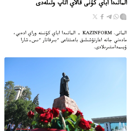
الماتىدا اباي كۇنى قالاي اتاپ وتىلەدى
الماتى. KAZINFORM - الماتىدا اباي كۇنىنە وراي ادەبي،
مادەني جانە اعارتۋشىلىق باعىتتاعى ءبىرقاتار ءىس-شارا
ۇيىمداستىرىلادى.