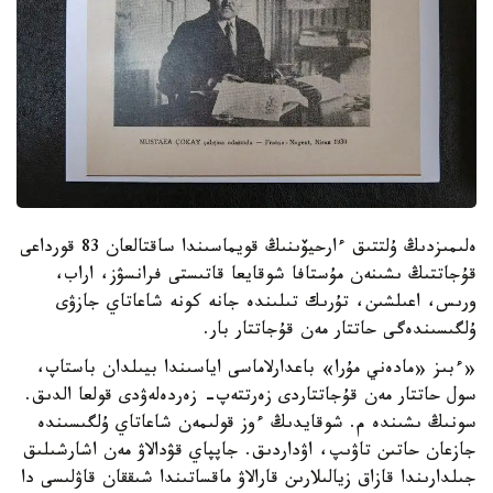
ەلىمىزدىڭ ۇلتتىق ءارحيۆىنىڭ قويماسىندا ساقتالعان 83 قورداعى
قۇجاتتىڭ ىشىنەن مۇستافا شوقايعا قاتىستى فرانسۋز، اراب،
ورىس، اعىلشىن، تۇرىك تىلىندە جانە كونە شاعاتاي جازۋى
ۇلگىسىندەگى حاتتار مەن قۇجاتتار بار.
«ءبىز «مادەني مۇرا» باعدارلاماسى اياسىندا بيىلدان باستاپ،
سول حاتتار مەن قۇجاتتاردى زەرتتەپ- زەردەلەۋدى قولعا الدىق.
سونىڭ ىشىندە م. شوقايدىڭ ءوز قولىمەن شاعاتاي ۇلگىسىندە
جازعان حاتىن تاۋىپ، اۋداردىق. جاپپاي قۋدالاۋ مەن اشارشىلىق
جىلدارىندا قازاق زيالىلارىن قارالاۋ ماقساتىندا شىققان قاۋلىسى دا