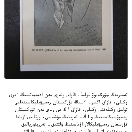
تەمىربەك جۇرگەنوۆ بولسا، قازاق ونەرى مەن ادەبيەتىنىڭ ءىرى
وكىلى، قازاق اكسر- ءىنىڭ تۇركىستان رەسپۋبليكاسىنداعى
تولىق وكىلەتتى وكىلى، قازاق ا ك س ر-ى مەن تۇركىستان
رەسپۋبليكاسىنىڭ و ا ك- تەرىنىڭ مۇشەسى، ورتالىق ازيادا
قۇرىلعان رەسپۋبليكالار اۋماعىنىڭ ۇلتتىق- تەرريتوريالىق