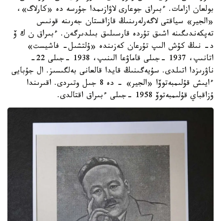
بولعان ازامات. ءبىراق جوعارى لاۋازىمدا جۇرسە دە «كارلاگ»،
«الجير» سياقتى لاگەرلەرىنىڭ قازاقستان جەرىنە قونىس
تەپكەندىگىنە اشىق تۇردە قارسىلىق بىلدىرگەن. ءبىراق ن ك ۆ
د- نىڭ كۇش الىپ تۇرعان كەزىندە «ۇلتشىل- فاشيست»
اتانىپ، 1937 -جىلى قاماۋعا الىنىپ، 1938 -جىلى 22-
ناۋرىزدا اتىلدى. سۇيەگىنىڭ قايدا قالعانى بەلگىسىز. ال جۇبايى
ءايىش قۇلىمبەتوۆا «الجير» - دە 8 جىل وتىردى. اقىرىندا
ۇزاقباي قۇلىمبەتوۆ 1958 -جىلى ءبىراق اقتالدى.