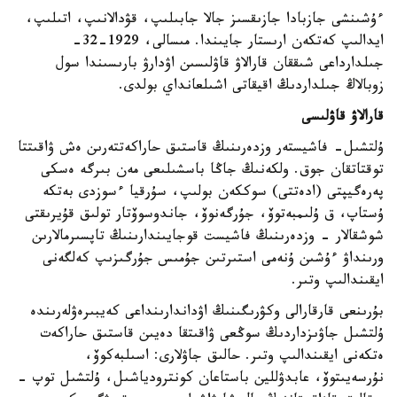
ءۇشىنشى جازبادا جازىقسىز جالا جابىلىپ، قۋدالانىپ، اتىلىپ،
ايدالىپ كەتكەن ارىستار جايىندا. مىسالى، 1929-32-
جىلدارداعى شىققان قارالاۋ قاۋلىسىن اۋدارۋ بارىسىندا سول
زوبالاڭ جىلداردىڭ اقيقاتى اشىلعانداي بولدى.
قارالاۋ قاۋلىسى
ۇلتشىل- فاشيستەر وزدەرىنىڭ قاستىق حاراكەتتەرىن ەش ۋاقىتتا
توقتاتقان جوق. ولكەنىڭ جاڭا باسشىلىعى مەن بىرگە ەسكى
پەرەگيپتى (ادەتتى) سوككەن بولىپ، سۇرقيا ءسوزدى بەتكە
ۇستاپ، ق ۇلىمبەتوۆ، جۇرگەنوۆ، جاندوسوۆتار تولىق قۇيرىقتى
شوشقالار - وزدەرىنىڭ فاشيست قوجايىندارىنىڭ تاپسىرمالارىن
ورىنداۋ ءۇشىن ۇنەمى استىرتىن جۇمىس جۇرگىزىپ كەلگەنى
ايقىندالىپ وتىر.
بۇرىنعى قارقارالى وكۋرىگىنىڭ اۋداندارىنداعى كەيبىرەۋلەرىندە
ۇلتشىل جاۋىزداردىڭ سوڭعى ۋاقىتقا دەيىن قاستىق حاراكەت
ەتكەنى ايقىندالىپ وتىر. حالىق جاۋلارى: اسىلبەكوۆ،
نۇرسەيىتوۆ، عابدۋللين باستاعان كونترودياشىل، ۇلتشىل توپ -