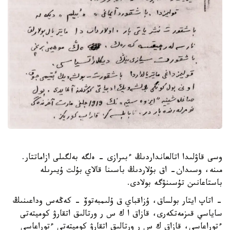
وسى قاۋلىدا اتالعانداردىڭ ءبىرازى - ەلگە بەلگىلى ازاماتتار.
مىنە، وسىدان- اق بۇلاردىڭ باسىنا قالاي بۇلت ۇيىرىلە
باستاعانىن تۇسىنۋگە بولادى.
- اتاپ ايتار بولساق، ۇزاقباي ق ۇلىمبەتوۆ - كەڭەس وداعىنىڭ
ساياسي قىزمەتكەرى، قازاق ا ك س ر ورتالىق اتقارۋ كوميتەتى
ءتوراعاسى، قازاق ك س ر ورتالىق اتقارۋ كوميتەتى ءتوراعاسى