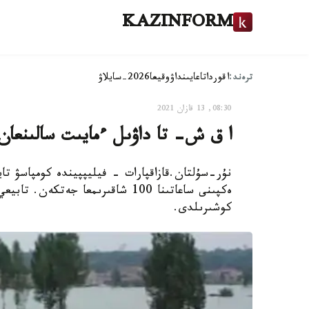
KAZINFORM
ترەند:
اقوردا
تاعايىنداۋ
وقيعا
2026-سايلاۋ
08:30, 13 قازان 2021
ا ق ش- تا داۋىل ءمايىت سالىنعان
نۇر-سۇلتان.قازاقپارات - فيليپپيندە كومپاسۋ ت
كوشىرىلدى.