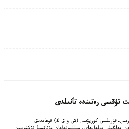
ت تۇقىمى رەتىندە تانىلدى
ىڭجاڭ ءوندىرىس-قۇرىلىس كورپۋسى (ش و ق ك) قوعامدىق
ەن بەلگىلى بولعانداي، ميلليونداعان مۋتاتسيا نۇكتەسىن