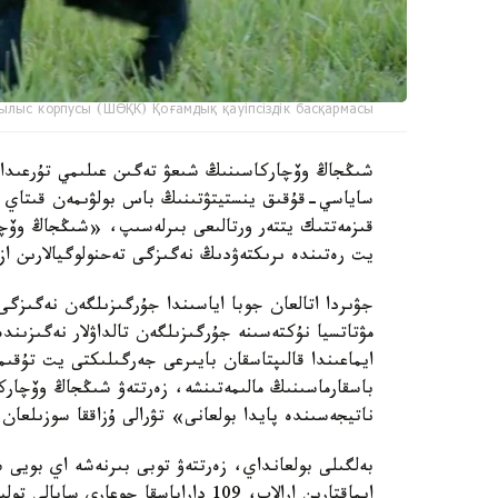
ылыс корпусы (ШӨҚК) Қоғамдық қауіпсіздік басқармасы
ساياسي-قۇقىق ينستيتۋتىنىڭ باس بولۋىمەن قىتاي عى
قىزمەتتىك يتتەر ورتالىعى بىرلەسىپ، «شىڭجاڭ وۆچا
يت رەتىندە ىرىكتەۋدىڭ نەگىزگى تەحنولوگيالارىن از
جۋىردا اتالعان جوبا اياسىندا جۇرگىزىلگەن نەگىزگى
مۋتاتسيا نۇكتەسىنە جۇرگىزىلگەن تالداۋلار نەگىزىن
ايماعىندا قالىپتاسقان بايىرعى جەرگىلىكتى يت تۇق
باسقارماسىنىڭ مالىمەتىنشە، زەرتتەۋ شىڭجاڭ وۆچار
ناتيجەسىندە پايدا بولعانى» تۋرالى ۇزاققا سوزىلعان 
بەلگىلى بولعانداي، زەرتتەۋ توبى بىرنەشە اي بويى