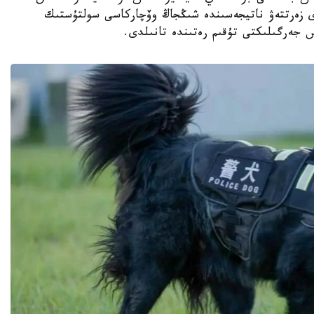
دى زەرتتەۋ ناتيجەسىندە شىڭجاڭ وۆچاركاسى سولتۇستىك
س جەرگىلىكتى تۇقىم رەتىندە تانىلدى.