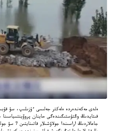
ەلدى مەكەندەردە ەلەكتر جەلىسى ءۇزىلىپ، سۋ قۇبىر
قىتايدىڭ وڭتۇستىگىندەگى حاينان پروۆينتسياسىنا ج
جاعالاردىڭ ار