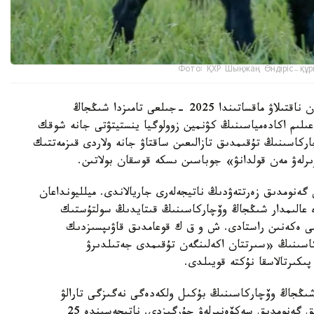
Фото: ҚХР Шыңжаң Өндіріс-құр
شىڭجاڭ وۆچاركاسىنىڭ شىعۋ تەگىن عىلىمي تۇرعىدان ناقتىلاۋ ماقساتىندا 2025 -جىلعى تامىزدا شىڭجاڭ
لىم اكادەمياسىنىڭ كۋنمين زوولوگيا ينستيتۋتى جانە شوقك
ركاسىنىڭ تۇقىمدىق تازالىعىن ساقتاۋ جانە ولاردى قىزمەتتىك
ىرلەۋ مەن قولدانۋ» جوباسىن ىسكە قوسقان بولاتىن.
 گەنومدىق زەرتتەۋدىڭ ناتيجەلەرى جاريالاندى. ميلليونداعان
دە عالىمدار شىڭجاڭ وۆچاركاسىنىڭ قىتايدىڭ سولتۇستىك
ىمى ەكەنىن راستادى. ش و ق ك قوعامدىق قاۋىپسىزدىك
كاسىنىڭ «سىرتتان اكەلىنگەن تۇقىمدى جەتىلدىرۋ
پىكىرتالاسقا نۇكتە قويىلدى.
 شىڭجاڭ وۆچاركاسىنىڭ بۇكىل ولكەدەگى نەگىزگى تارالۋ
ايماقتارىن ارالاپ، 109 داراباسقا جوعارى ساپالى تولىق گەنومدىق سەكۆەنيرلەۋ جۇرگىزدى. ناتيجەسىندە 25