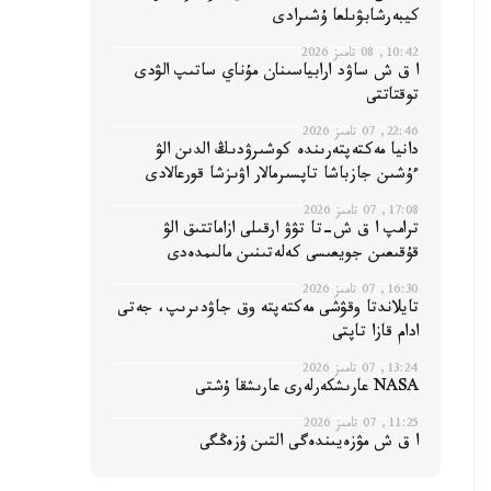
كيبەرشابۋىلعا ۇشىرادى
10:42, 08 تامىز 2026
ا ق ش ساۋد ارابياسىنان مۇناي ساتىپ الۋدى
توقتاتتى
22:46, 07 تامىز 2026
دانيا مەكتەپتەرىندە كوشىرۋدىڭ الدىن الۋ
ءۇشىن جازباشا تاپسىرمالار اۋىزشا قورعالادى
17:08, 07 تامىز 2026
ترامپ ا ق ش-تا تۋۋ ارقىلى ازاماتتىق الۋ
قۇقىعىن جويعىسى كەلەتىنىن مالىمدەدى
16:30, 07 تامىز 2026
تايلاندتا وقۋشى مەكتەپتە وق جاۋدىرىپ، جەتى
ادام قازا تاپتى
13:24, 07 تامىز 2026
NASA عارىشكەرلەرى عارىشقا ۇشتى
11:25, 07 تامىز 2026
ا ق ش مۋزەيىندەگى التىن ۇزەڭگى