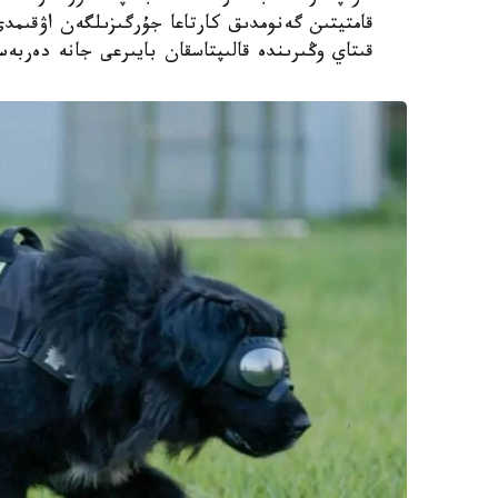
قامتيتىن گەنومدىق كارتاعا جۇرگىزىلگەن اۋقىم
قىتاي وڭىرىندە قالىپتاسقان بايىرعى جانە دەربە