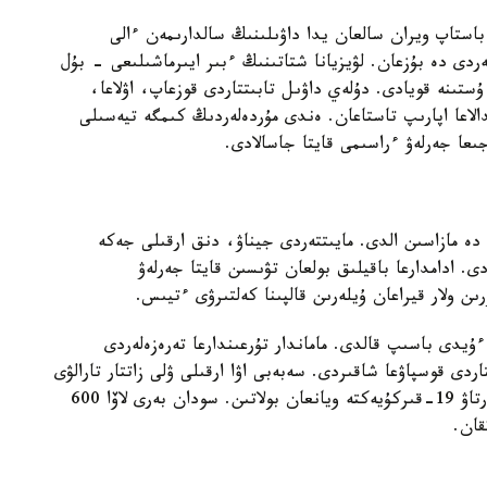
استاپ ويران سالعان يدا داۋىلىنىڭ سالدارىمەن ءالى
دى دە بۇزعان. لۋيزيانا شتاتىنىڭ ءبىر ايىرماشىلىعى - بۇل
ۇستىنە قويادى. دۇلەي داۋىل تابىتتاردى قوزعاپ، اۋلاعا،
الاعا اپارىپ تاستاعان. ەندى مۇردەلەردىڭ كىمگە تيەسىلى
ىعا جەرلەۋ ءراسىمى قايتا جاسالادى.
دە مازاسىن الدى. مايىتتەردى جيناۋ، دنق ارقىلى جەكە
ۋ پروتسەسى 1-2 جىلعا سوزىلادى. ادامدارعا باقيلىق بولعان تۋىسىن قايتا جەرلەۋ
ىن ولار قيراعان ۇيلەرىن قالپىنا كەلتىرۋى ءتيىس.
 ءۇيدى باسىپ قالدى. ماماندار تۇرعىندارعا تەرەزەلەردى
اردى قوسپاۋعا شاقىردى. سەبەبى اۋا ارقىلى ۋلى زاتتار تارالۋى
مۇمكىن. ەستەرىڭىزگە سالا كەتەيىك، پالماداعى جانارتاۋ 19-قىركۇيەكتە ويانعان بولاتىن. سودان بەرى لاۆا 600