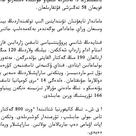
بالىقشىلارعا دا تەڭىزگە شىقپاۋ جونىندە ەسكەرتۋ ج
قويعان 58 تەڭىزشى قۇتقارىلعان.
وسىعان وراي جاعاداعى بوگەندەر بەكەمدەلىپ جاتىر.
استام ا
ارنالعان 190 مىڭ گەكتار القاپتى بۇلدىرگەن.
دوللارعا جۋىقتاعان. ەلدەگى 
يۋنەسكو- نىڭ مادەني مۇرالار تىزىمىنە ەنگەن پينياو ە
166 تۋريستىك ورىن جابىلدى.
ا ق ش- تىڭ ك
تاس جولى جابىلىپ، تۇرعىندار كوشىرىلدى. وتكەن اپت
اپات اۋماعى دەپ جاريالاعان بولاتىن. ساراپشىلار و
دەيدى.