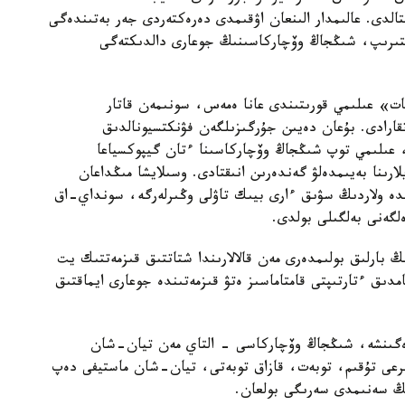
قتالدى. عالىمدار الىنعان اۋقىمدى دەرەكتەردى جەر بەتىندەگى
لىستىرىپ، شىڭجاڭ وۆچاركاسىنىڭ جوعارى دالدىكتەگى
ات» عىلىمي قورىتىندى عانا ەمەس، سونىمەن قاتار
اتقارادى. بۇعان دەيىن جۇرگىزىلگەن فۋنكتسيونالدىق
، عىلىمي توپ شىڭجاڭ وۆچاركاسىنا ءتان گيپوكسياعا
ارىنا بەيىمدەلۋ گەندەرىن انىقتادى. وسىلايشا مىڭداعان
ندە ولاردىڭ سۋىق ءارى بيىك تاۋلى وڭىرلەرگە، سونداي-اق
لگەنى بەلگىلى بولدى.
بارلىق بولىمدەرى مەن قالالارىندا شتاتتىق قىزمەتتىك يت
امدىق ءتارتىپتى قامتاماسىز ەتۋ قىزمەتىندە جوعارى ايماقتىق
رەگىنشە، شىڭجاڭ وۆچاركاسى - التاي مەن تيان-شان
بايىرعى تۇقىم، توبەت، قازاق توبەتى، تيان-شان ماستيفى دەپ
دىڭ سەنىمدى سەرىگى بولعان.