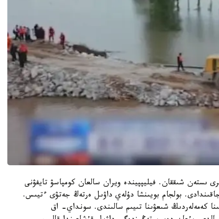
ى ىستەن شىققان. فيليپپيندە ويران سالعان كومپاسۋ تايفۋنى
اقىندادى. بولجام بويىنشا دۇلەي داۋىل ەرتەڭ جەتۋى ءتيىس.
اسىندا جولاۋشىلار قاتىنايتىن 7 سۋ جولىنا كەمەلەردىڭ شىعۋىنا تىيىم سالىندى. سونداي- اق