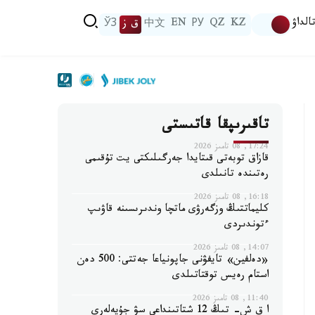
الداۋ
KZ
QZ
РУ
EN
中文
ق ز
ЎЗ
تاقىرىپقا قاتىستى
17:24, 08 تامىز 2026
قازاق توبەتى قىتايدا جەرگىلىكتى يت تۇقىمى
رەتىندە تانىلدى
16:18, 08 تامىز 2026
كليماتتىڭ وزگەرۋى ماتچا وندىرىسىنە قاۋىپ
ءتوندىردى
14:07, 08 تامىز 2026
«دەلفين» تايفۋنى جاپونياعا جەتتى: 500 دەن
استام رەيس توقتاتىلدى
11:40, 08 تامىز 2026
ا ق ش- تىڭ 12 شتاتىنداعى سۋ جۇيەلەرى