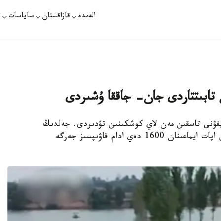
الەمدە
قازاقستان
ساياسات
ت
 تابىتتاردى جان- جاققا ۇشىردى
ايفۋنى تاسقىن مەن لاي كوشكىنىن تۋدىردى. جەلدىڭ
ەكپىنى ساعاتىنا 100 شاقىرىمعا جەتكەن. تابيعي اپات ايماعىنان 1600 دەي ادام قاۋىپسىز جەرگە