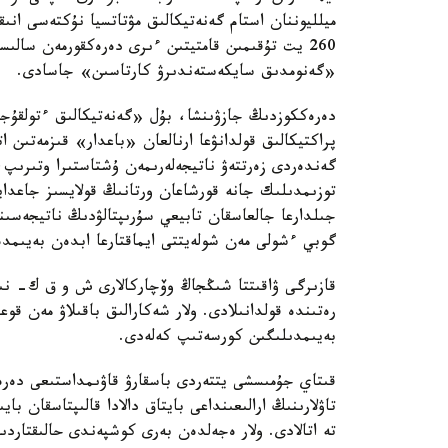
ميلليوننان استام گەنەتيكالىق مۋتاتسيا نۇكتەسى انى
260 يت تۇقىمىن قامتيتىن ءىرى دەرەكقورمەن سا
«گەنومدىق سايكەستەندىرۋ كارتاسىن» جاسادى.
دەرەككوزدىڭ جازۋىنشا، بۇل «گەنەتيكالىق ءتولقۇج
پراكتيكالىق قولدانۋعا ارنالعان «باعدار» قىزمەتىن 
گەندەردى زەرتتەۋ ناتيجەلەرىمەن ۇشتاستىرا وتىرىپ
توزىمدىلىك جانە قورشاعان ورتانىڭ قولايسىز جاعدايل
جىلدارعا جالعاسقان تابيعي سۇرىپتالۋدىڭ ناتيجەسى
گوبي ءشولى مەن شولەيتتى ايماقتارعا ابدەن بەيىمدە
قازىرگى ۋاقىتتا شىڭجاڭ وۆچاركالارى ش و ق ك- نىڭ 
رەتىندە قولدانىلادى. ولار شەكارالىق باقىلاۋ مەن قوع
بەيىمدىلىگىن كورسەتىپ كەلەدى.
قىتاي جۇمىسشى يتتەردى باسقارۋ قاۋىمداستىعى دە
تاۋلارىنىڭ ارالىعىنداعى بايتاق دالادا قالىپتاسقان 
تە اتالادى. ولار ەجەلدەن بەرى كوشپەندى حالىقتار