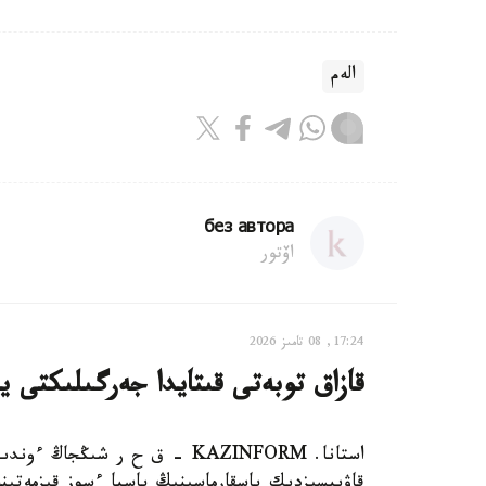
الەم
без автора
اۆتور
17:24, 08 تامىز 2026
قازاق توبەتى قىتايدا جەرگىلىكتى ي
استانا. KAZINFORM – ق ح ر ش
قاۋىپسىزدىك باسقارماسىنىڭ باسپا ءسوز قىزمەتىن