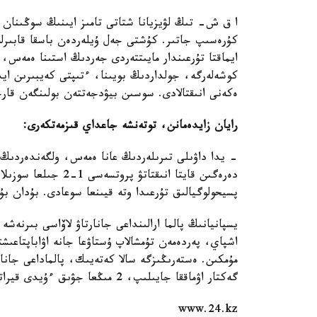
ا ق ش- تىڭ لۋيزيانا شتاتى تامىز ايىنىڭ سوڭىنان ب
كۇرەسىپ جاتىر. كۇشتى جەل ۇيلەردەن باسقا قابىرلەر
ايماقتا تۇرعىندار مايىتتەردى جەردىڭ استىنا ەمەس، 
كوشەلەرگە، جولداردىڭ بويىنا، ءتىپتى كەيبىرىن ايد
ەكەنى انىقتالادى. سوسىن بيۋدجەتتەن بولىنگەن قارج
رايان زايدەمانن، توتەنشە جاعداي قىزمەتكەرى:
- يدا داۋىلى تىرىلەردىڭ عانا ەمەس، ولگەندەردىڭ 
دەرەگىن قايتا انىقتات
پسيحولوگيالىق تۇرعىدا وتە قيىنعا سوعادى. بۇدان بۇر
يسپانيانىڭ پالما ارالىنداعى جانارتاۋ لاۆاسى بىرنەشە
اشپاي، پەردەمەن تۇمشالاپ ۇستاۋعا جانە اۋاباپتاعىشت
گەكتار اۋماققا جايىلىپ، 2 مىڭعا جۋىق ءۇيدى قيراتقان.
www.24.kz