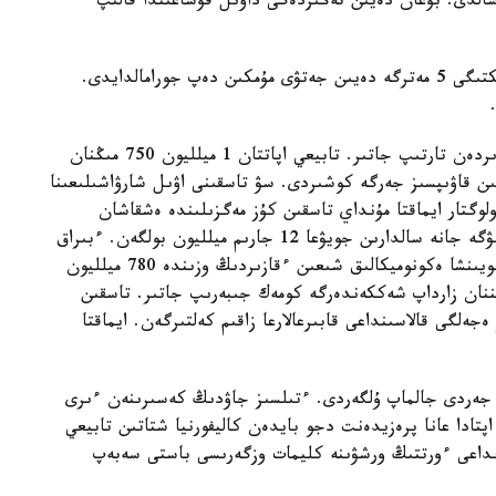
اسالدى. بۇعان دەيىن تەڭىزدەگى داۋىل قۇشاعىندا قالىپ
ماماندار تايفۋننان تۋىندايتىن الىپ تولقىنداردىڭ بيىكتىگى 5 مەترگە دەيىن جەتۋى مۇمكىن دەپ جورامالدايدى.
قىتايدىڭ شانسي پروۆينتسياسى تاسقىن زاردابىن قازىردەن تارتىپ جاتىر. تابيعي اپاتتان 1 ميلليون 750 مىڭنان
دام زارداپ شەككەن. بيلىك ولاردىڭ 120 مىڭىن قاۋىپسىز جەرگە كوشىردى. سۋ تاسقىنى اۋىل شارۋاشىلىعىنا
 مەتەورولوگتار ايماقتا مۇنداي تاسقىن كۇز مەگزىلىندە ەشقاشان
بولماعانىن ايتادى. قىتاي ۇكىمەتى تاسقىنمەن كۇرەسۋگە جانە سالدارىن جويۋعا 12 جارىم ميلليون بولگەن. ءبىراق
بۇل تىم ماردىمسىز. ويتكەنى ساراپشىلاردىڭ ەسەبى بويىنشا ەكونوميكالىق شىعىن ءقازىردىڭ وزىندە 780 ميلليون
14 ءىرى كومپانيا تاسقىننان زارداپ شەككەندەرگە كومەك جىبەرىپ جاتىر. تاسقىن
جەلگى قالاسىنداعى قابىرعالارعا زاقىم كەلتىرگەن. ايماقتا
اليفورنيا شتاتىندا ءورت 800 گەكتار جەردى جالماپ ۇلگەردى. ءتىلسىز جاۋدىڭ كەسىرىنەن ءىرى
ادا عانا پرەزيدەنت دجو بايدەن كاليفورنيا شتاتىن تابيعي
رمانداعى ءورتتىڭ ورشۋىنە كليمات وزگەرىسى باستى سەبەپ