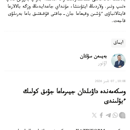
ەتىپ وتىر. ولاردىڭ ايتۋىنشا، مۇنداي جاعدايدىڭ وزگە بالالارعا
قايتالانباۋى ءۇشىن وقيعاعا جان-جاقتى قۇقىقتىق باعا بەرىلۋى
قاجەت.
ايماق
بەيسەن سۇلتان
اۆتور
10:08, 07 تامىز 2026
وسكەمەندە داۋىلدان جيىرماعا جۋىق كولىك
ءبۇلىندى