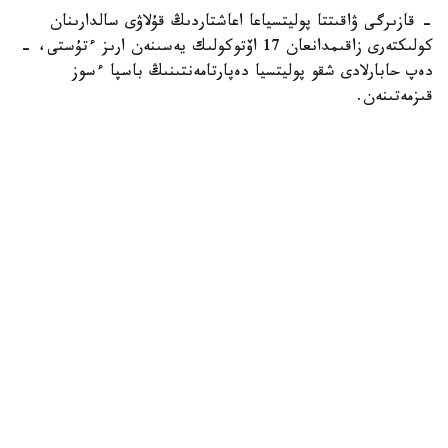
- قازىرگى ۋاقىتتا پوليتسياعا اعاشتاردىڭ قۇلاۋى سالدارىنان
كولىكتەرى زاقىمدانعان 17 اۆتوكولىك يەسىنەن ارىز ءتۇستى، -
دەپ حابارلادى شقو پوليتسيا دەپارتامەنتىنىڭ باسپا ءسوز
قىزمەتىنەن.
پوليتسياعا ءالى بارلىق زارداپ شەككەن كولىك يەلەرى جۇگىنىپ
ۇلگەرمەگەن بولۋى دا مۇمكىن.