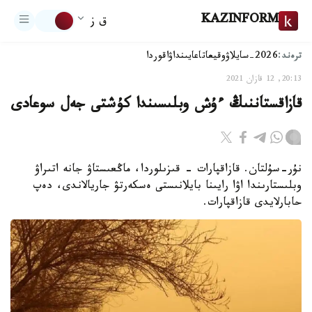
KAZINFORM
ق ز
ترەند:
2026-سايلاۋ
وقيعا
تاعايىنداۋ
اقوردا
20:13, 12 قازان 2021
قازاقستاننىڭ ءۇش وبلىسىندا كۇشتى جەل سوعادى
نۇر-سۇلتان. قازاقپارات - قىزىلوردا، ماڭعىستاۋ جانە اتىراۋ
وبلىستارىندا اۋا رايىنا بايلانىستى ەسكەرتۋ جاريالاندى، دەپ
حابارلايدى قازاقپارات.