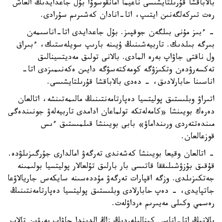
بالاباقشا قۇرىلتايشىسى ناعيما امانقوسوۆا بۇل جاعدايدىڭ العاش
رەت تىركەلگەنىن ايتىپ، اتا-انادان كەشىرىم سۇرادى.
- ءبىز مۇنى بىلگەن جوقپىز. بۇل جاعدايدى اتا-اناسىمەن
بىرگە بىلدىك. تاربيەشىنىڭ ۇيىنە بارىپ سويلەستىك، ءبىراق
ول ناقتى جاۋاپ بەرە المادى. بالانى تولىق مەديتسينالىق
تەكسەرۋدەن وتكىزۋگە كومەكتەسۋگە دايىن ەكەنىمىزدى اتا-
اناسىنا حابارلادىق، - دەدى بالاباقشا قۇرىلتايشىسى.
اتىراۋ وبلىستىق پوليتسيا دەپارتامەنتىنىڭ مالىمەتىنشە، اتالعان
دەرەك بويىنشا «كامەلەتكە تولماعان ادامدى تاربيەلەۋ جونىندەگى
مىندەتتەردى ورىنداماۋ» بابى بويىنشا قىلمىستىق ءىس
قوزعالعان.
- اتالعان وقيعا بويىنشا كەشەندى تەرگەۋ امالدارى جۇرگىزىلۋدە.
قۇقىق بۇزۋشىلىققا قاتىسى بار بارلىق تۇلعالار پوليتسيا بولىمىنە
جەتكىزىلدى. وزگە اقپارات تەرگەۋ مۇددەسىنە سايكەس جاريالاۋعا
جاتپايدى، - دەپ حابارلادى وبلىستىق پوليتسيا دەپارتامەنتىنىڭ
رەسمي وكىلى مەيىرىم ەرداۋلەت.
بالانىڭ اتا-اناسى كىنالىلەردىڭ زاڭ الدىندا جاۋاپ بەرۋىن تالاپ