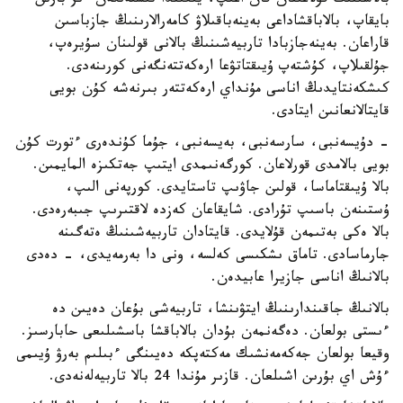
بالاسىنىڭ قۇلاعىنان قان اعىپ، يىعىندا تىستەلگەن ءىز بارىن
بايقاپ، بالاباقشاداعى بەينەباقىلاۋ كامەرالارىنىڭ جازباسىن
قاراعان. بەينەجازبادا تاربيەشىنىڭ بالانى قولىنان سۇيرەپ،
جۇلقىلاپ، كۇشتەپ ۇيىقتاتۋعا ارەكەتتەنگەنى كورىنەدى.
كىشكەنتايدىڭ اناسى مۇنداي ارەكەتتەر بىرنەشە كۇن بويى
قايتالانعانىن ايتادى.
- دۇيسەنبى، سارسەنبى، بەيسەنبى، جۇما كۇندەرى ءتورت كۇن
بويى بالامدى قورلاعان. كورگەنىمدى ايتىپ جەتكىزە المايمىن.
بالا ۇيىقتاماسا، قولىن جاۋىپ تاستايدى. كورپەنى الىپ،
ۇستىنەن باسىپ تۇرادى. شايقاعان كەزدە لاقتىرىپ جىبەرەدى.
بالا ەكى بەتىمەن قۇلايدى. قايتادان تاربيەشىنىڭ ەتەگىنە
جارماسادى. تاماق ىشكىسى كەلسە، ونى دا بەرمەيدى، - دەدى
بالانىڭ اناسى جازيرا عابيدەن.
بالانىڭ جاقىندارىنىڭ ايتۋىنشا، تاربيەشى بۇعان دەيىن دە
ءىستى بولعان. دەگەنمەن بۇدان بالاباقشا باسشىلىعى حابارسىز.
وقيعا بولعان جەكەمەنشىك مەكتەپكە دەيىنگى ءبىلىم بەرۋ ۇيىمى
ءۇش اي بۇرىن اشىلعان. قازىر مۇندا 24 بالا تاربيەلەنەدى.