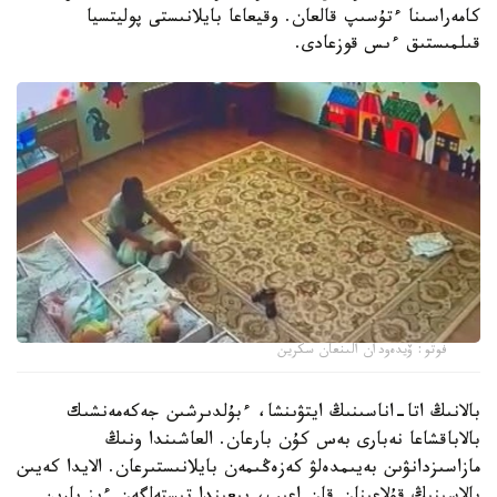
كامەراسىنا ءتۇسىپ قالعان. وقيعاعا بايلانىستى پوليتسيا
قىلمىستىق ءىس قوزعادى.
فوتو: ۆيدەودان الىنعان سكرين
بالانىڭ اتا-اناسىنىڭ ايتۋىنشا، ءبۇلدىرشىن جەكەمەنشىك
بالاباقشاعا نەبارى بەس كۇن بارعان. العاشىندا ونىڭ
مازاسىزدانۋىن بەيىمدەلۋ كەزەڭىمەن بايلانىستىرعان. الايدا كەيىن