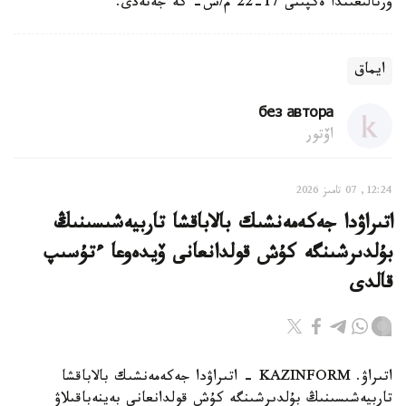
ورتالىعىندا ەكپىنى 17-22 م/س- كە جەتەدى.
ايماق
без автора
اۆتور
12:24, 07 تامىز 2026
اتىراۋدا جەكەمەنشىك بالاباقشا تاربيەشىسىنىڭ
بۇلدىرشىنگە كۇش قولدانعانى ۆيدەوعا ءتۇسىپ
قالدى
اتىراۋ. KAZINFORM - اتىراۋدا جەكەمەنشىك بالاباقشا
تاربيەشىسىنىڭ بۇلدىرشىنگە كۇش قولدانعانى بەينەباقىلاۋ