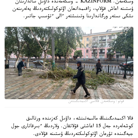
وسكەمەن. KAZINFORM - وسكەمەندە داۋىل سالدارىنان
ۇستىنە اعاش قۇلاپ، زاقىمدانعان اۆتوكولىكتەردىڭ يەلەرىنەن
ىشكى ىستەر ورگاندارىنا وتىنىشتەر ءالى ءتۇسىپ جاتىر.
فوتو: وسكەمەن قالاسى اكىمدىگىنەن
قالا اكىمدىگىنىڭ مالىمەتىنشە، داۋىل كەزىندە ورتالىق
كوشەلەردە جەل 15 اعاشتى قۇلاتقان. ولاردىڭ ءبىرقاتارى جول
جيەگىندە تۇرعان اۆتوكولىكتەردىڭ ۇستىنە قۇلادى.