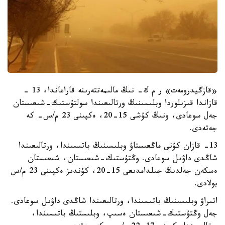
«قازگيدرومەت» ر م ك- نىڭ مالىمەتتەرىنە قاراعاندا، 13 -
قازاندا قىزىلوردا وبلىسىنىڭ ورتالىعىندا سولتۇستىك-شىعىستان
جەل سوعادى، ونىڭ كۇشى 15-20، ەكپىنى 23 م/س- كە
جەتەدى.
13- قازان كۇنى ماڭعىستاۋ وبلىسىنىڭ باتىسىندا، ورتالىعىندا
شاڭدى داۋىل سوعادى. وڭتۇستىك-شىعىستان، شىعىستان
ەسكەن جەلدىڭ جىلدامدىعى 15-20، كۇندىز ەكپىنى 23 م/س
بولادى.
اتىراۋ وبلىسىنىڭ باتىسىندا، ورتالىعىندا شاڭدى داۋىل سوعادى.
جەل وڭتۇستىك-شىعىستان ەسىپ، وبلىستىڭ باتىسىندا،