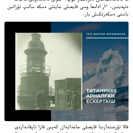
نە دالەلدەنبەگەن دەرەكتەر كوپ. ءبىراق دالەلدەۋدى قاجەت
ەتپەيتىن، ءار ادامعا وسى قايعىلى جايتتى ەسكە سالىپ تۇراتىن
باستى ەسكەرتكىش بار.
قالا تۇرعىندارىنا قايعىلى جاعدايدان كەيىن قازا تاپقانداردى