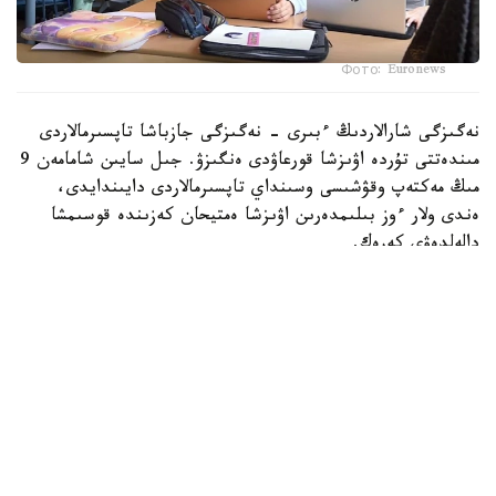
Фото: Euronews
نەگىزگى شارالاردىڭ ءبىرى - نەگىزگى جازباشا تاپسىرمالاردى
مىندەتتى تۇردە اۋىزشا قورعاۋدى ەنگىزۋ. جىل سايىن شامامەن 9
مىڭ مەكتەپ وقۋشىسى وسىنداي تاپسىرمالاردى دايىندايدى،
ەندى ولار ءوز بىلىمدەرىن اۋىزشا ەمتيحان كەزىندە قوسىمشا
دالەلدەۋى كەرەك.
بۇل شارالار 16 جاستان اسقان ورتا مەكتەپ وقۋشىلارىنا قاتىستى
بولادى.
بۇدان باسقا، مەكتەپتەر وقۋشىلاردى جازباشا تاپسىرمالاردى ۇيدە
ەمەس، سىنىپتا مۇعالىمنىڭ باقىلاۋىمەن تىكەلەي ورىنداۋعا
شاقىرادى.
ج ي- ءدى پايدالانۋ ۇلتتىق ستراتەگيانىڭ بولىگى رەتىندە
مەكتەپتەر جازباشا ەمتيحاندار كەزىندە وقۋشىلاردىڭ كومپيۋتەر