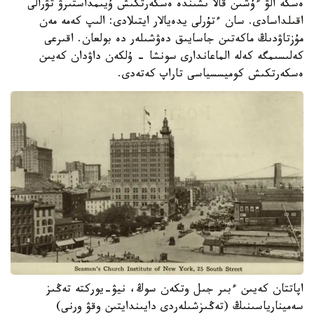
ەسكە الۋ ءۇشىن قالا ىشىندە ەسكەرتكىش ۇيىمداستىرۋ تۋرالى
اقىلداسادى. سان ءتۇرلى يدەيالار ايتىلادى: الىپ كەمە مەن
مۇزتاۋدىڭ ماكەتىن جاسايىق دەۋشىلەر دە بولعان. اقىرعى
كەلىسىمگە كەلە الماعاندارى سونشا - ۇلكەن داۋدان كەيىن
ەسكەرتكىش كوميسسياسى تاراپ كەتەدى.
اپاتتان كەيىن ءبىر جىل وتكەن سوڭ، نيۋ-يوركتە تەڭىز
سەمينارياسىنىڭ (تەڭىزشىلەردى دايىندايتىن وقۋ ورنى)