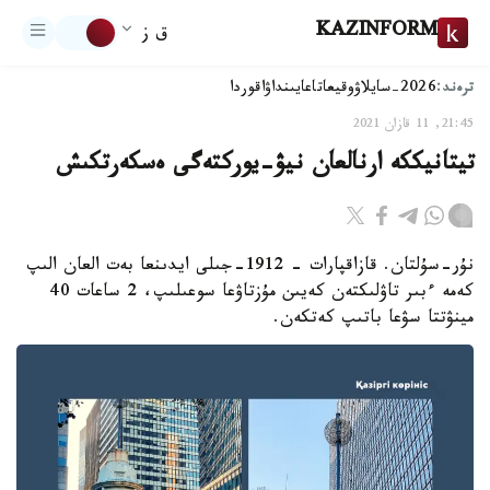
KAZINFORM
ق ز
ترەند:
2026-سايلاۋ
وقيعا
تاعايىنداۋ
اقوردا
21:45, 11 قازان 2021
تيتانيككە ارنالعان نيۋ-يوركتەگى ەسكەرتكىش
نۇر-سۇلتان. قازاقپارات - 1912-جىلى ايدىنعا بەت العان الىپ
كەمە ءبىر تاۋلىكتەن كەيىن مۇزتاۋعا سوعىلىپ، 2 ساعات 40
مينۋتتا سۋعا باتىپ كەتكەن.