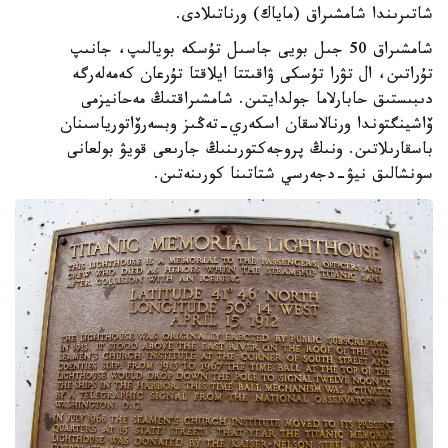
شاتىرىندا شامشىراق (ماياك) ورناتىلادى.
شامشىراق 50 جىل بويى جاسىل تۇسكە بويالىپ، جانىپ
تۇراتىن، ال تۋرا تۇسكى ۋاقىتتا ايلاقتا تۇرعان كەمەلەرگە
دىبىستىق حابارلاما جولدايتىن. شامشىراقتىڭ مەحانيزمى
ۆاشينگتوندا ورنالاسقان اسكەري-تەڭىز وبسەرۆاتورياسىنان
باسقارىلاتىن. ونىڭ پروجەكتورىنىڭ جارىعى قويۋ بولعانى
سونشالىق نيۋ-دجەرسي شتاتىنا كورىنەتىن.