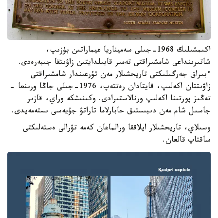
اكىمشىلىك 1968-جىلى سەميناريا عيماراتىن بۇزىپ،
شاتىرىنداعى شامشىراقتى تەمىر قابىلدايتىن زاۋىتقا جىبەرەدى.
ءبىراق جەرگىلىكتى تاريحشىلار مەن تۇرعىندار شامشىراقتى
زاۋىتتان اكەلىپ، قايتادان رەتتەپ، 1976-جىلى جاڭا ورىنعا -
تەڭىز پورتىنا اكەلىپ ورنالاستىرادى. وكىنىشكە وراي، قازىر
جاسىل شام مەن دىبىستىق حابارلاما تاراتۋ جۇيەسى ىستەمەيدى.
وسىلاي، تاريحشىلار ايلاققا ورالماعان كەمە تۋرالى ەستەلىكتى
ساقتاپ قالعان.