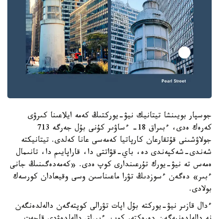
جوسپار بويىنشا تيتانيك نيۋ-يوركتىڭ كەمە ايلاعىنا كىرۋى
كەرەك ەدى، ءبىراق 18- ءساۋىر كۇنى بۇل جەرگە 713
جولاۋشىنى قۇتقارعان كارپاتيا كەمەسى عانا كەلدى. تيتانيكتە
شەندى-شەكپەندى دە، باي-قۋاتتى دا، قاراپايىم دا، تانىمال
ەمەس تە نيۋ-يورك تۇرعىندارى كوپ ەدى. «كەمەدەگىنىڭ جانى
ءبىر» دەگەن ءسوزدىڭ تۋرا ماعىناسىن وسى وقيعادان كورسەك
بولادى.
ءدال قازىر نيۋ-يوركتە بۇل اپات تۋرالى كوپتەگەن دالەلدەنگەن