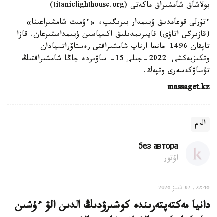
بولاشاق شامشىراق ماكەتى (titaniclighthouse.org)
ءتۇرلى قوعامدىق ۇيىمدار بىرىگىپ، «ءۇمىت شامشىراعىنا»
(قازىرگى اتاۋى) قايىرىمدىلىق اكسياسىن ۇيىمداستىرعان. قازا
تاپقان 1496 جانعا ارناپ شامشىراقتى رەستاۆراتسيادان
وتكىزبەكشى. 2022-جىلى 15- ساۋىردە جاڭا شامشىراقتىڭ
تۇساۋكەسەرى وتپەك.
massaget.kz
الەم
без автора
اۆتور
22:46, 07 تامىز 2026
دانيا مەكتەپتەرىندە كوشىرۋدىڭ الدىن الۋ ءۇشىن