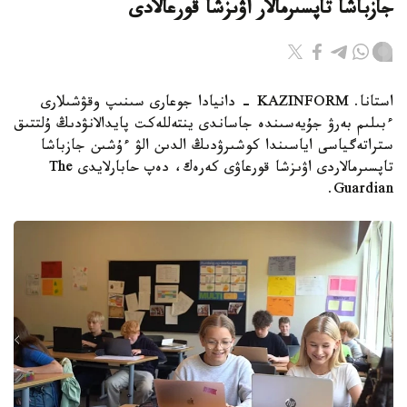
جازباشا تاپسىرمالار اۋىزشا قورعالادى
استانا. KAZINFORM - دانيادا جوعارى سىنىپ وقۋشىلارى
ءبىلىم بەرۋ جۇيەسىندە جاساندى ينتەللەكت پايدالانۋدىڭ ۇلتتىق
ستراتەگياسى اياسىندا كوشىرۋدىڭ الدىن الۋ ءۇشىن جازباشا
تاپسىرمالاردى اۋىزشا قورعاۋى كەرەك، دەپ حابارلايدى The
Guardian.