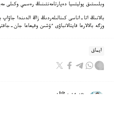
وبلىستىق پوليتسيا دەپارتامەنتىنىڭ رەسمي وكىلى مەي
بالانىڭ اتا-اناسى كىنالىلەردىڭ زاڭ الدىندا جاۋاپ 
وزگە بالالارعا قايتالانباۋى ءۇشىن وقيعاعا جان-جاقت
ايماق
بەيسەن سۇلتان
اۆتور
10:08, 07 تامىز 2026