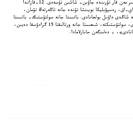
شىعىس جانە وڭتۇستىك- شىعىس ايماقتارىندا جاڭبىر مەن قار تۇرىندە جاۋىن- شاشىن تۇسەدى. 12-قازاندا
ي-اق، رەسپۋبليكا بويىنشا تۇندە جانە تاڭەرتەڭ تۇمان،
ە شاڭدى داۋىل بولجانادى. باتىستا جانە سولتۇستىك- باتىستا
كۇندىزگى تەمپەراتۋرا 20 گرادۋسقا دەيىن جوعارلايدى، سولتۇستىكتە، شىعىستا جانە ورتالىقتا 15 گرادۋسقا دەيىن،