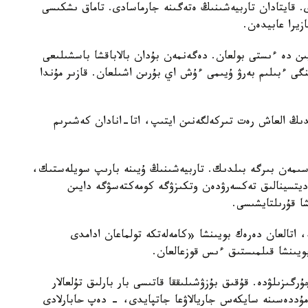
ى. قايتادان تاربيەشىنىڭ ەتەگىنە جارماسادى. تاماق ىشكىسى
زيرا عابيدەن.
يىن دە ءىستى بولعان. دەگەنمەن بۇدان بالاباقشا باسشىلىعى
گى ءبىلىم بەرۋ ۇيىمى ءۇش اي بۇرىن اشىلعان. قازىر مۇندا
ايدىڭ العاش رەت تىركەلگەنىن ايتىپ، اتا-انادان كەشىرىم
سىمەن بىرگە بىلدىك. تاربيەشىنىڭ ۇيىنە بارىپ سويلەستىك،
مەديتسينالىق تەكسەرۋدەن وتكىزۋگە كومەكتەسۋگە دايىن
شا قۇرىلتايشىسى.
ە، اتالعان دەرەك بويىنشا «كامەلەتكە تولماعان ادامدى
بويىنشا قىلمىستىق ءىس قوزعالعان.
رگىزىلۋدە. قۇقىق بۇزۋشىلىققا قاتىسى بار بارلىق تۇلعالار
ۋ مۇددەسىنە سايكەس جاريالاۋعا جاتپايدى، - دەپ حابارلادى