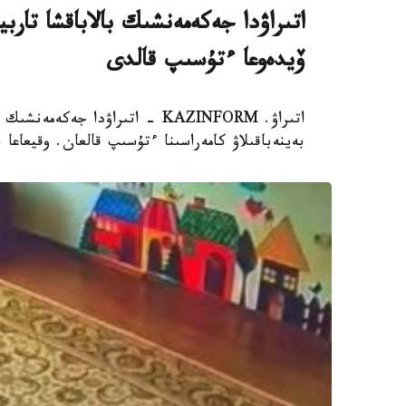
اتىراۋدا جەكەمەنشىك بالاباقشا تار
ۆيدەوعا ءتۇسىپ قالدى
اتىراۋ. KAZINFORM - اتىراۋدا 
بەينەباقىلاۋ كامەراسىنا ءتۇسىپ قالعان. وقيعاعا