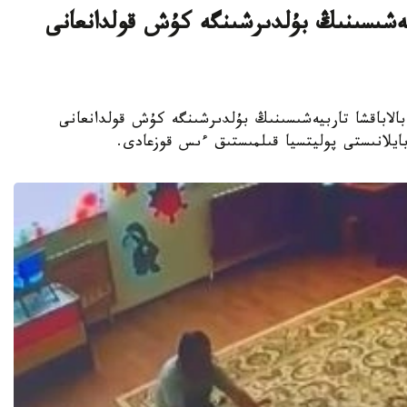
بيەشىسىنىڭ بۇلدىرشىنگە كۇش قولدانعانى
جەكەمەنشىك بالاباقشا تاربيەشىسىنىڭ بۇلدىرشىنگە كۇش قولدانعانى
 بايلانىستى پوليتسيا قىلمىستىق ءىس قوزعادى.