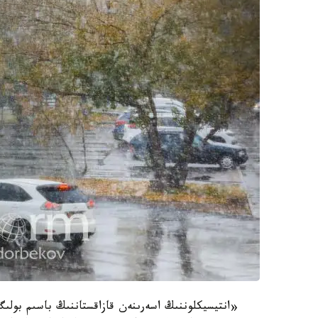
«انتيسيكلوننىڭ اسەرىنەن قازاقستاننىڭ باسىم بولى