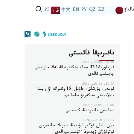
الداۋ
KZ
QZ
РУ
EN
中文
ق ز
ЎЗ
تاقىرىپقا قاتىستى
14:56, 06 تامىز 2026
قىزىلوردادا 32 جەكە مەكتەپتىڭ تەڭ جارتىسى
جابىلىپ قالدى
10:07, 06 تامىز 2026
نوسەر، بۇرشاق، داۋىل: 16 وڭىرگە اۋا رايىنا
بايلانىستى ەسكەرتۋ جاسالدى
11:40, 05 تامىز 2026
سەكسەن باتىردىڭ كىسەسى
09:07, 05 تامىز 2026
تيان-شان قوڭىر ايۋىنىڭ سيرەك ساتتەرىن
فوتوتۇزاق ۆيدەوعا ءتۇسىرىپ الدى