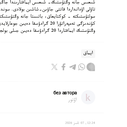
تاۋلى اۋدانداردا قاتتى جاۋىن-شاشىن بولادى. سوندا
سولتۇستىكتە - كوكتايعاق، باتىستا جانە وڭتۇستىكت
وڭتۇستىك ايماقتاردا 20 گرادۋسقا دەيىن جىلى بولجانادى»، - دەلىنگەن حابارلامادا.
ايماق
без автора
اۆتور
12:24, 07 تامىز 2026