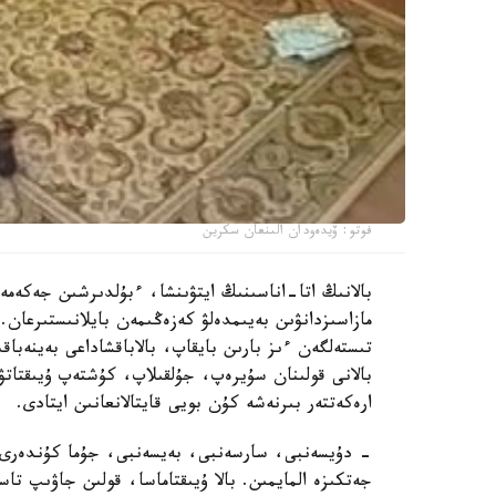
فوتو: ۆيدەودان الىنعان سكرين
بالانىڭ اتا-اناسىنىڭ ايتۋىنشا، ءبۇلدىرشىن جەكەمە
مازاسىزدانۋىن بەيىمدەلۋ كەزەڭىمەن بايلانىستىرعان. 
تىستەلگەن ءىز بارىن بايقاپ، بالاباقشاداعى بەينەباقى
بالانى قولىنان سۇيرەپ، جۇلقىلاپ، كۇشتەپ ۇيىقتاتۋ
ارەكەتتەر بىرنەشە كۇن بويى قايتالانعانىن ايتادى.
- دۇيسەنبى، سارسەنبى، بەيسەنبى، جۇما كۇندەرى ء
جەتكىزە المايمىن. بالا ۇيىقتاماسا، قولىن جاۋىپ ت