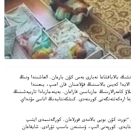
نشىك بالاباقشاعا نەبارى بەس كۇن بارعان. العاشىندا ونىڭ
الايدا كەيىن بالاسىنىڭ قۇلاعىنان قان اعىپ، يىعىندا
لاۋ كامەرالارىنىڭ جازباسىن قاراعان. بەينەجازبادا تاربيەشىنىڭ
عا ارەكەتتەنگەنى كورىنەدى. كىشكەنتايدىڭ اناسى مۇنداي
تورت كۇن بويى بالامدى قورلاعان. كورگەنىمدى ايتىپ
استايدى. كورپەنى الىپ، ۇستىنەن باسىپ تۇرادى. شايقاعان