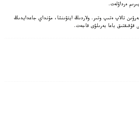
ىرىم ەرداۋلەت.
بەرۋىن تالاپ ەتىپ وتىر. ولاردىڭ ايتۋىنشا، مۇنداي جاعدايدىڭ
ى قۇقىقتىق باعا بەرىلۋى قاجەت.