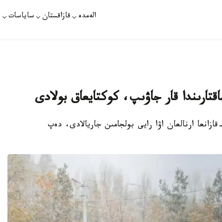
الەمدە
قازاقستان
ساياسات
ت
قتارىندا قار جاۋىپ، كوكتايعاق بولادى
ر-سۇلتان. قازاقپارات - قازگيدرومەت 12-14-قازانعا ارنالعان اۋا رايى بولجامىن جاريالادى، دەپ