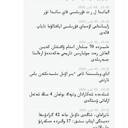
11:42, 04 تامىز 2026
الماتىدا ل ر ت قۇرىلىسى قاي ساتىدا تۇر
15:42, 03 تامىز 2026
زايسانداعى اۋەجاي قۇرىلىسى اياقتالۋعا تاياپ
قالدى
15:06, 03 تامىز 2026
ەلىمىزدە 70 جىلدان استام ۋاقىتتان كەيىن
العاش رەت جولبارىس تاريحي مەكەندەۋ ارەالىنا
جىبەرىلدى
14:52, 03 تامىز 2026
اباي وبلىسىندا تاعى ءبىر اۋىل ىشىمدىكتەن باس
تارتتى
14:23, 03 تامىز 2026
شىلدەدە شەكارادان وتپەك بولعان 4 مىڭ شەتەل
ازاماتى ۇستالدى
07:12, 03 تامىز 2026
نايزاعاي، شاڭدى داۋىل جانە 42 گرادۋسقا
دەيىنگى اپتاپ ىستىق: 17 وڭىردە ەسكەرتۋ