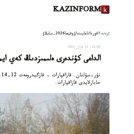
KAZINFORM
ترەند:
اقوردا
تاعايىنداۋ
وقيعا
2026-سايلاۋ
12:09, 11 قازان 2021
الداعى كۇندەرى ەلىمىزدىڭ كەي ايما
نۇ
حابارلايدى قازاقپارات.