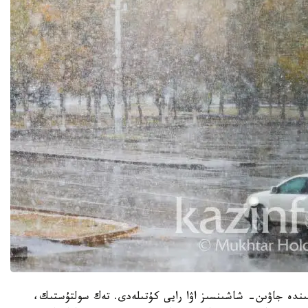
گىندە جاۋىن- شاشىنسىز اۋا رايى كۇتىلەدى. تەك سولتۇستىك،