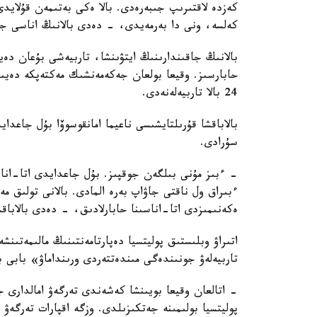
كەزدە لاقتىرىپ جىبەرەدى. بالا ەكى بەتىمەن قۇلايد
كەلسە، ونى دا بەرمەيدى، - دەدى بالانىڭ اناسى جا
بالانىڭ جاقىندارىنىڭ ايتۋىنشا، تاربيەشى بۇعان دە
حابارسىز. وقيعا بولعان جەكەمەنشىك مەكتەپكە دەيىن
24 بالا تاربيەلەنەدى.
بالاباقشا قۇرىلتايشىسى ناعيما امانقوسوۆا بۇل جاعد
سۇرادى.
- ءبىز مۇنى بىلگەن جوقپىز. بۇل جاعدايدى اتا-انا
ءبىراق ول ناقتى جاۋاپ بەرە المادى. بالانى تولىق 
ەكەنىمىزدى اتا-اناسىنا حابارلادىق، - دەدى بالاباق
اتىراۋ وبلىستىق پوليتسيا دەپارتامەنتىنىڭ مالىمەتىنش
تاربيەلەۋ جونىندەگى مىندەتتەردى ورىنداماۋ» بابى 
- اتالعان وقيعا بويىنشا كەشەندى تەرگەۋ امالدارى جۇ
پوليتسيا بولىمىنە جەتكىزىلدى. وزگە اقپارات تەرگە