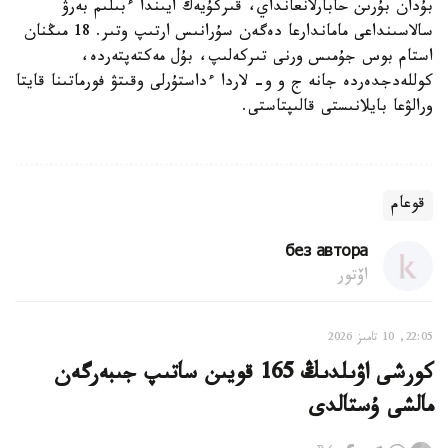
بۇدان بۇرىن حابارلانعانداي، قىركۇيەك ايىندا ءبىلىم بەرۋ
سالاسىنداعى ماماندارعا دەگەن سۇرانىس ارتىپ وتىر. 18 مىڭنان
استام بوس جۇمىس ورنى تىركەلىپ، بۇل مەكتەپتەردە،
كوللەدجدەردە جانە ج و و- لاردا ءداستۇرلى وقىتۋ فورماتىنا قايتا
ورالۋعا بايلانىستى قالىپتاستى.
قوعام
без автора
اۆتور
22:05, 10 تامىز 2026
كورشى اۋىلدىڭ 165 قويىن ساتىپ جىبەرگەن
مالشى ۇستالدى