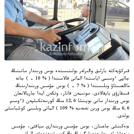
قىركۇيەكتە بارلىق وڭىرلەر بولىنىسىندە بوس ورىندار سانىنىڭ
جالپى ءوسىمى اياسىندا الماتى قالاسىندا ( % 10 - ) جانە
ماڭعىستاۋ وبلىسىندا ( % 7 - ) بوس جۇمىس ورىندارىنىڭ
قىسقارۋى بايقالادى. سونىمەن قاتار، وتكەن ايدا جاريالانعان
بوس ورىندار سانى بويىنشا 12,6 مىڭ كورسەتكىشپەن (ءوسىم
6,6 مىڭ بوس ورىن نەمەسە % 109 ) الماتى وبلىسى كوشباسشى
بولدى.
«ەكىنشى جاعىنان، بوس جۇمىس ورىندارى سياقتى، جۇمىس