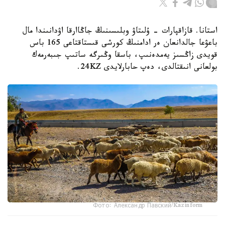
استانا. قازاقپارات - ۇلىتاۋ وبلىسىنىڭ جاڭاارقا اۋدانىندا مال
باعۋعا جالدانعان ەر ادامنىڭ كورشى قىستاقتاعى 165 باس
قويدى زاڭسىز يەمدەنىپ، باسقا وڭىرگە ساتىپ جىبەرمەك
بولعانى انىقتالدى، دەپ حابارلايدى 24KZ.
Фото: Александр Павский/Kazinform