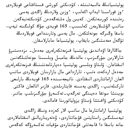
پوليتسيانىڭ مالىمەتىنشە، كۇدىكتى كورشى قىستاقتاعى قويلاردى
ءوز قوراسىنا ايداپ اكەلىپ، ءوزىن ولاردىڭ زاڭدى يەسى
رەتىندە كورسەتكەن. كەيىن ول ەشتەڭەدەن كۇدىكتەنبەگەن
ساتىپ الۋشىلارمەن كەلىسىپ، 165 قويدى جۇك كولىگىنە تيەپ،
باسقا وڭىرگە جونەلتكەن. مال يەسى وتارىنداعى قويلاردىڭ
تۇگەل ەمەستىگىن بايقاپ، پوليتسياعا حابارلاسقان.
جاڭاارقا اۋداندىق پوليتسيا قىزمەتكەرلەرى جەدەل- ىزدەستىرۋ
شارالارىن جۇرگىزىپ، مالدىڭ جامبىل وبلىسىنا جونەلتىلگەنىن
انىقتاعان. ۇلىتاۋ وبلىسى پوليتسيا دەپارتامەنتىنىڭ قىزمەتكەرلەرى
جەدەل ارەكەت ەتىپ، تارازداعى مال بازارىنان قويلاردى ساتىپ
العان ازاماتتاردى انىقتادى. ناتيجەسىندە 165 قويدىڭ بارلىعى
تاركىلەنىپ، زاڭدى يەسىنە قايتارىلدى. قازىر اتالعان فاكتى
بويىنشا سوتقا دەيىنگى تەرگەپ-تەكسەرۋ جۇرگىزىلىپ جاتىر.
كۇدىكتى ۋاقىتشا ۇستاۋ يزولياتورىنا قامالدى.
پوليتسيا ازاماتتارعا مال ساتىپ الار كەزدە ونىڭ زاڭدى
تيەسىلىگىن راستايتىن قۇجاتتاردى، ۆەتەريناريالىق انىقتامالاردى
جانە باسقا دا قاجەتتى قۇجاتتاردى مۇقيات تەكسەرۋگە كەڭەس