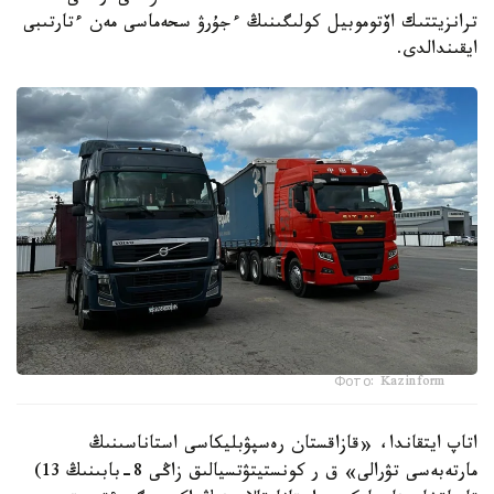
ترانزيتتىك اۆتوموبيل كولىگىنىڭ ءجۇرۋ سحەماسى مەن ءتارتىبى
ايقىندالدى.
Фото: Kazinform
اتاپ ايتقاندا، «قازاقستان رەسپۋبليكاسى استاناسىنىڭ
مارتەبەسى تۋرالى» ق ر كونستيتۋتسيالىق زاڭى 8-بابىنىڭ 13)