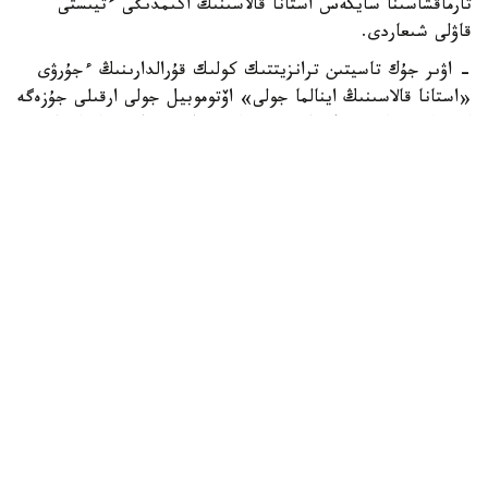
تارماقشاسىنا سايكەس استانا قالاسىنىڭ اكىمدىگى ءتيىستى
قاۋلى شىعاردى.
- اۋىر جۇك تاسيتىن ترانزيتتىك كولىك قۇرالدارىنىڭ ءجۇرۋى
«استانا قالاسىنىڭ اينالما جولى» اۆتوموبيل جولى ارقىلى جۇزەگە
اسىرىلادى. اۋىر جۇك تاسيتىن ترانزيتتىك كولىك قۇرالدارىنا
«استانا قالاسىنىڭ اينالما جولى» اۆتوموبيل جولىنىڭ ىشىندە
ورنالاسقان اۋماعىنا كىرۋىنە تىيىم سالىنادى، - دەپ اتالىپ
وتكەن قۇجاتتا.
جالپى، قازاقستان رەسپۋبليكاسىنىڭ زاڭناماسىندا قالا شەگىندە
جەڭىل اۆتوموبيلدەردىڭ قوزعالىسىنا شەكتەۋلەر بەلگىلەنبەگەن.
بۇدان بۇرىن حابارلانعانداي، جازعى ماۋسىمدا رەسپۋبليكالىق
ماڭىزى بار اۆتوموبيل جولدارىندا كولىك قوزعالىسى كۇشەيگەنىنە
بايلانىستى كولىك مينيسترلىگى جۇرگىزۋشىلەردى جول قوزعالىسى
قاعيدالارىن قاتاڭ ساقتاۋعا شاقىردى.
زاڭ جانە قۇقىق
قوعام