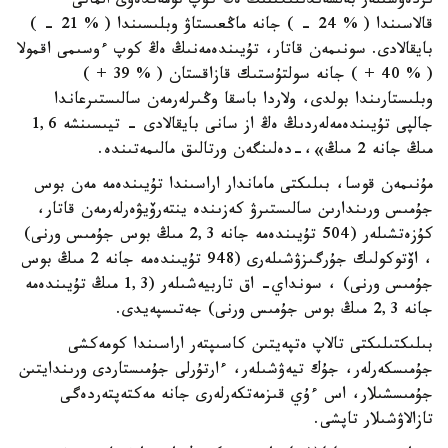
ىزدەۋشىلەر بەلسەندىلىگىنىڭ ەڭ كوپ تومەندەۋى الماتى
قالاسىندا ( % 24 - ) جانە ماڭعىستاۋ وبلىسىندا ( % 21 - )
بايقالادى. سونىمەن قاتار، تۇيىندەمەنىڭ ەڭ كوپ ءوسىمى اقمولا
( % 40 + ) جانە سولتۇستىك قازاقستان ( % 39 + )
وبلىستارىندا بولدى، ولاردا باسقا وڭىرلەرمەن سالىستىرعاندا
جالپى تۇيىندەمەلەردىڭ ەڭ از سانى بايقالادى - تيىسىنشە 1,6
مىڭ جانە 2 مىڭ»،-دەلىنگەن ورتالىق مالىمەتىندە.
مۇنىمەن قوسا، بىلىكتى ماماندار اراسىندا تۇيىندەمە مەن بوس
جۇمىس ورىندارىن سالىستىرۋ كەزىندە ينتەرۆيۋەرلەرمەن قاتار،
كۇزەتشىلەر (504 تۇيىندەمە جانە 2,3 مىڭ بوس جۇمىس ورنى)
، اۆتوكولىك جۇرگىزۋشىلەرى (948 تۇيىندەمە جانە 2 مىڭ بوس
جۇمىس ورنى) ، سونداي- اق تاربيەشىلەر (1,3 مىڭ تۇيىندەمە
جانە 2,3 مىڭ بوس جۇمىس ورنى) جەتىسپەيدى.
بىلىكتىلىكتى تالاپ ەتپەيتىن كاسىپتەر اراسىندا كومەكشى
جۇمىسكەرلەر، جۇك تيەۋشىلەر، ءارتۇرلى جۇمىستاردى ورىندايتىن
جۇمىسشىلار، اس ءۇي قىزمەتكەرلەرى جانە مەكتەپتەردەگى
تازالاۋشىلار تاپشى.