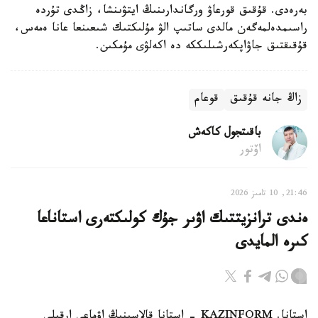
بەرەدى. قۇقىق قورعاۋ ورگاندارىنىڭ ايتۋىنشا، زاڭدى تۇردە
راسىمدەلمەگەن مالدى ساتىپ الۋ مۇلىكتىك شىعىنعا عانا ەمەس،
قۇقىقتىق جاۋاپكەرشىلىككە دە اكەلۋى مۇمكىن.
زاڭ جانە قۇقىق
قوعام
باقىتجول كاكەش
اۆتور
21:46, 10 تامىز 2026
ەندى ترانزيتتىك اۋىر جۇك كولىكتەرى استاناعا
كىرە المايدى
استانا. KAZINFORM - استانا قالاسىنىڭ اۋماعى ارقىلى