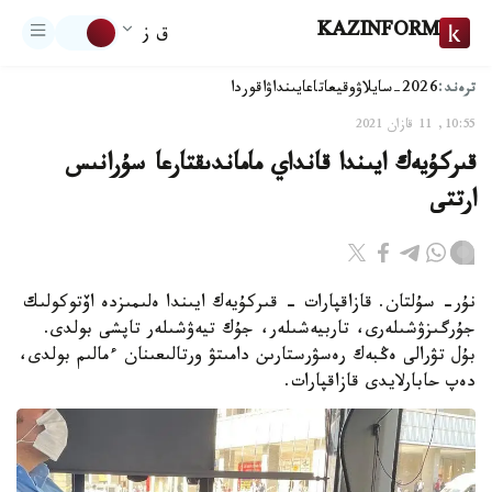
KAZINFORM
ق ز
ترەند:
2026-سايلاۋ
وقيعا
تاعايىنداۋ
اقوردا
10:55, 11 قازان 2021
قىركۇيەك ايىندا قانداي ماماندىقتارعا سۇرانىس
ارتتى
نۇر- سۇلتان. قازاقپارات - قىركۇيەك ايىندا ەلىمىزدە اۆتوكولىك
جۇرگىزۋشىلەرى، تاربيەشىلەر، جۇك تيەۋشىلەر تاپشى بولدى.
بۇل تۋرالى ەڭبەك رەسۋرستارىن دامىتۋ ورتالىعىنان ءمالىم بولدى،
دەپ حابارلايدى قازاقپارات.