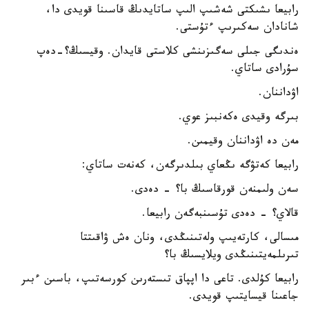
رابيعا ىشىكتى شەشىپ الىپ ساتايدىڭ قاسىنا قويدى دا،
شانادان سەكىرىپ ءتۇستى.
ەندىگى جىلى سەگىزىنشى كلاستى قايدان. وقيسىڭ؟-دەپ
سۇرادى ساتاي.
اۋداننان.
بىرگە وقيدى ەكەنبىز عوي.
مەن دە اۋداننان وقيمىن.
رابيعا كەتۋگە ىڭعاي بىلدىرگەن، كەنەت ساتاي:
سەن ولىمنەن قورقاسىڭ با؟ - دەدى.
قالاي؟ - دەدى تۇسىنبەگەن رابيعا.
مىسالى، كارتەيىپ ولەتىنىڭدى، ونان ەش ۋاقىتتا
تىرىلمەيتىنىڭدى ويلايسىڭ با؟
رابيعا كۇلدى. تاعى دا اپپاق تىستەرىن كورسەتىپ، باسىن ءبىر
جاعىنا قيسايتىپ قويدى.