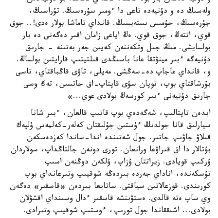
ولەسىڭ دە و دۇنيەدە تاعى دا ءومىر سۇرەسىڭ. تۇراسىڭ،
جۇرەسىڭ، جۇمىس ىستەيسىڭ. قانداي تاماشا بولار ەدى!.. جوق
قوي، اتتەڭ، جوق قوي. ەڭ اياعى زامان اقىر دەگەنى دە بار
بولسايشى. مىڭ جىل وتكەننەن كەيىن جەر بەتىنە - جارىق
دۇنيەگە ءبىر مينۋتقا عانا باسىڭدى قىلتيتىپ قارايتىن بولساڭ.
و، قانداي عاجاپ دە-سەڭشى. مەيلى، تاۋى قاڭباقتاي، تاسى
بۇرشاقتاي بوپ، توپان سۋى قاپتاپ-اق جاتسىن، تەك وسى
جارىق دۇنيەنى ءبىر كورسەڭ بولادى عوي...»
ابدەن تاپتالىپ، شەگەدەي بوپ قاتىپ قالعان، ءبىر شانا
سيارلىق قانا جولدىڭ ءۇستىن جۇلىقتان كەلەر-كەلمەس ۇلپەك
قىلاۋ جاۋىپ جاتىر. جول شەتىندە اندا-ساندا كەزدەسكەن
بۇتالار دا اق قىراۋعا ورانعان. تورى دونەن جالتاڭداپ، سولاردان
ۇركىپ قويادى. زيراتتان ۇزاپ، ۇلكەن دوڭنەن اسىپ
تۇسكەندە، اناداي جەردە بىردەڭە شوقيىپ وتىرعانداي بوپ
كورىندى. قوزعالاتىن سياقتى. ساتايعا بىردەن «قاسقىر» دەگەن
وي ساپ ەتە قالدى. ەستۋىنشە قاسقىر ءدال وسىنداي اقشۋلان
بولادى... اشىققاندا جول تورىپ، ءوستىپ شوقيىپ وتىرادى.