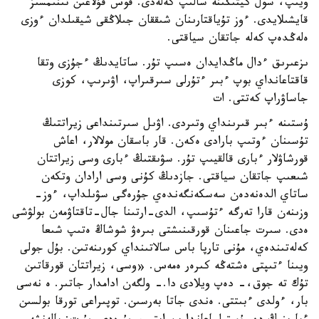
ويىپ، سول كيتىڭىنە سالىپ كەلەدى. قوس قۇلاعىن تىنىمسىز
قايشىلايدى. ءوز تۇياقتارىنان شىققان جىلاڭقى شيقىلدان ءوزى
ەلەڭدەپ كەلە جاتقان سياقتى.
ىزعىرىق ءدال ماڭدايدان ەسىپ تۇر. ساتايدىڭ ءجۇزى وتقا
قاقتاعانداي بوپ ءبىر ءتۇرلى سىرقىراپ، اۋىرىپ، كوزى
جاساۋراپ كەتتى. ات
ۇستىنە ءبىر قىرىنداي وتىردى. اۋىل سىرتىنداعى زيراتتىڭ
تۇسىنان ءوتىپ بارادى ەكەن. قار باسقان مولالار، اعاش
قورشاۋلار ءبارى قالقيىپ تۇر. سۋىقتىڭ ءبارى وسى زيراتتان
شىعىپ جاتقان سياقتى. جازدىڭ كۇنى وسى ارادان وتكەن
ساتاي الدەنەدەن سەسكەنگەندەي جۇرەگى سۋىلداپ، ءوز-
وزىنەن قارا تەرگە ءتۇسىپ، الدى-ارتىنا جال-تاقتاۋمەن بولۋشى
ەدى. سىرت جاعىنان قورقىنىشتى بىرەۋ شوشاڭ ەتىپ شىعا
كەلەتىندەي، مۇنى تارپا باس سالاتىنداي كورىنەتىن. بۇل جولى
ويىنا ءتىپتى ەشتەڭە كىرەر ەمەس. «وسى، زيراتتان قورقاتىن
تۇك تە جوق،- دەپ ويلادى دا.- ولگەن ادامدار جاتىر. ە نەسى
بار، ءولدى ءبىتتى. ەندى جاتا بەرسىن. توپىراعى تورقا بولسىن