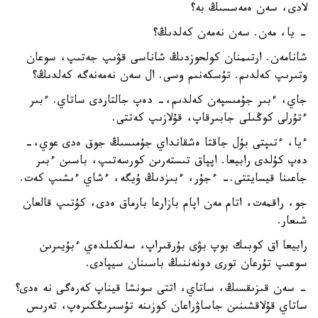
لادى، سەن ەمەسسىڭ بە؟
- يا، مەن. سەن نەمەن كەلدىڭ؟
شانامەن. ارتىمنان كولحوزدىڭ شاناسى قۋىپ جەتىپ، سوعان
وتىرىپ كەلدىم. تۇسكەنىم وسى. ال سەن نەمەنەگە كەلدىڭ؟
جاي، ءبىر جۇمىسپەن كەلدىم،- دەپ جالتاردى ساتاي. ءبىر
ءتۇرلى كوڭىلى جابىرقاپ، قۇلازىپ كەتتى.
ءيا، ءتىپتى بۇل جاقتا ەشقانداي جۇمىسىڭ جوق ەدى عوي،-
دەپ كۇلدى رابيعا. اپپاق تىستەرىن كورسەتىپ، باسىن ءبىر
جاعىنا قيسايتتى.- ءجۇر، ءبىزدىڭ ۇيگە، ءشاي ءىشىپ كەت.
جو، راقمەت، اتام مەن اپام بازارعا بارماق ەدى، كۇتىپ قالعان
شىعار.
رابيعا اق كوبىك بوپ بۋى بۇرقىراپ، سەلكىلدەي ءبۇيىرىن
سوعىپ تۇرعان تورى دونەننىڭ باسىنان سيپادى.
- سەن قىزىقسىڭ، ساتاي، اتتى سونشا قيناپ كەرەگى نە ەدى؟
ساتاي قۇلاقشىنىن جاساۋراعان كوزىنە تۇسىرىڭكىرەپ، تەرىس