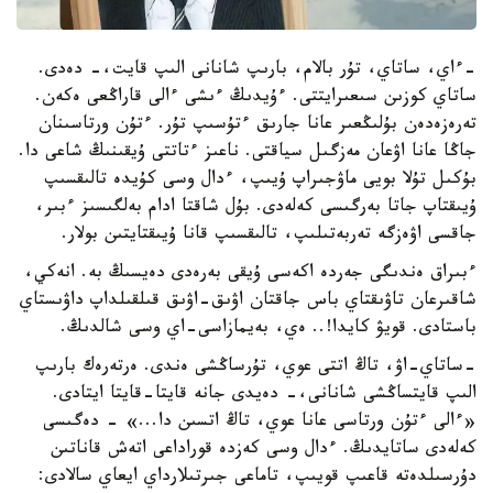
-ءاي، ساتاي، تۇر بالام، بارىپ شانانى الىپ قايت،- دەدى.
ساتاي كوزىن سىعىرايتتى. ءۇيدىڭ ءىشى ءالى قاراڭعى ەكەن.
تەرەزەدەن بۇلىڭعىر عانا جارىق ءتۇسىپ تۇر. ءتۇن ورتاسىنان
جاڭا عانا اۋعان مەزگىل سياقتى. ناعىز ءتاتتى ۇيقىنىڭ شاعى دا.
بۇكىل تۇلا بويى ماۋجىراپ ۇيىپ، ءدال وسى كۇيدە تالىقسىپ
ۇيىقتاپ جاتا بەرگىسى كەلەدى. بۇل شاقتا ادام بەلگىسىز ءبىر،
جاقسى اۋەزگە تەربەتىلىپ، تالىقسىپ قانا ۇيىقتايتىن بولار.
ءبىراق ەندىگى جەردە اكەسى ۇيقى بەرەدى دەيسىڭ بە. انەكي،
شاقىرعان تاۋىقتاي باس جاقتان اۋىق-اۋىق قىلقىلداپ داۋىستاي
باستادى. قويۋ كايدا!.. ەي، بەيمازاسى-اي وسى شالدىڭ.
-ساتاي-اۋ، تاڭ اتتى عوي، تۇرساڭشى ەندى. ەرتەرەك بارىپ
الىپ قايتساڭشى شانانى،- دەيدى جانە قايتا-قايتا ايتادى.
«ءالى ءتۇن ورتاسى عانا عوي، تاڭ اتسىن دا...» - دەگىسى
كەلەدى ساتايدىڭ. ءدال وسى كەزدە قوراداعى اتەش قاناتىن
دۇرسىلدەتە قاعىپ قويىپ، تاماعى جىرتىلارداي ايعاي سالادى: