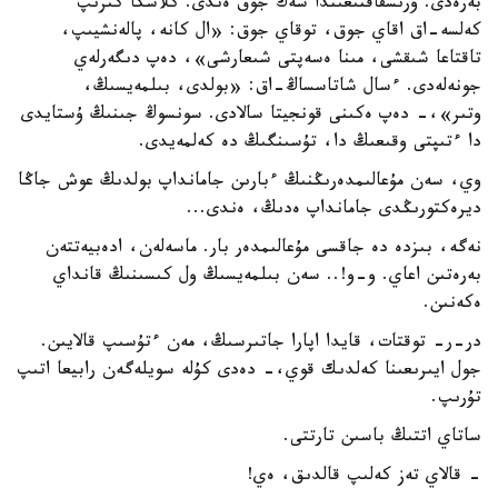
بەرەدى. ۇرىسقاقتىعىندا شەك جوق ەندى. كلاسكا كىرىپ
كەلسە-اق اقاي جوق، توقاي جوق: «ال كانە، پالەنشيىپ،
تاقتاعا شىقشى، مىنا ەسەپتى شىعارشى»، دەپ دىگەرلەي
جونەلەدى. ءسال شاتاسساڭ-اق: «بولدى، بىلمەيسىڭ،
وتىر»،- دەپ ەكىنى قونجيتا سالادى. سونسوڭ جىنىڭ ۇستايدى
دا ءتىپتى وقىعىڭ دا، تۇسىنگىڭ دە كەلمەيدى.
وي، سەن مۇعالىمدەرىڭنىڭ ءبارىن جامانداپ بولدىڭ عوش جاڭا
ديرەكتورىڭدى جامانداپ ەدىڭ، ەندى...
نەگە، بىزدە دە جاقسى مۇعالىمدەر بار. ماسەلەن، ادەبيەتتەن
بەرەتىن اعاي. و-و!.. سەن بىلمەيسىڭ ول كىسىنىڭ قانداي
ەكەنىن.
در-ر- توقتات، قايدا اپارا جاتىرسىڭ، مەن ءتۇسىپ قالايىن.
جول ايىرىعىنا كەلدىك قوي،- دەدى كۇلە سويلەگەن رابيعا اتىپ
تۇرىپ.
ساتاي اتتىڭ باسىن تارتتى.
- قالاي تەز كەلىپ قالدىق، ەي!