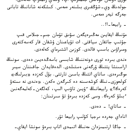
تورى دونەن قۇلاعىن جىمىرىپ اپ، وقتاي زىمىراپ كەلەدى.
جولدىڭ وي-شۇڭقىرى بىلىنەر ەمەس. كىشكەنە شانانىڭ تابانى
جەرگە تيەر ەمەس.
- رابيعا-ا!..
مۇنىڭ ايقايىن مەڭىرەيگەن سۋىق تۇمان جىم-جىلاس قىپ
جۇتىپ جاتقان سياقتى. ات تۇياعىنان ۇشقان قار كەسەكتەرى
ومىراۋىن باسىپ قالدى. كوزىن اشتىرماي كەلەدى.
ەندى بىردە تورى دونەننىڭ شابىسى باسەڭدەيىن دەدى. سونىڭ
اراسىنشا يتتىڭ ۇرگەنى ەستىلدى. الدەقايدان جاقىننان سيىر
موڭىرەدى. ساتاي اتتىڭ باسىن تارتتى. بۇل كەزدە «بىرلىك»
كولحوزى-نىڭ كوشەسىنە دە كىرگەن ەكەن. «ەندى نە ىستەۋ
كەرەك؟» رابيعانىڭ ءۇيىن تاۋىپ الىپ، كەلگەن-كەلمەگەنىن
ءبىلۋ كەرەك. وسى كەزدە بىرەۋ تۋ سىرتىنان:
- ساتاي! - دەدى.
اناداي جەردە ىرجيا كۇلىپ رابيعا تۇر.
- جاڭا ارتىمىزدان مەنىڭ اتىمدى اتاپ بىرەۋ سونشا ايقاي-