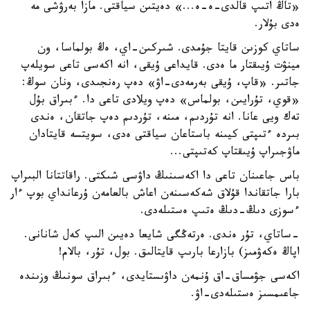
«تاڭ اتىپ قالدى-ە-ە...» دەيتىن سياقتى. مازا بەرۋشى مە
ەدى بۇلار.
ساتاي كوزىن قايتا جۇمدى. شىركىن-اي، ەڭ بولماسا، ون
مينۋت ۇيىقتار ما ەدى. قايداعى ۇيقى، انە اكەسى تاعى سويلەپ
جاتىر. «قاپ، ۇيقى بەرمەدى-اۋ» دەپ رەنجىدى، ونان سوڭ:
«قوي، تۇرايىن، بولماس» دەپ ويلادى تاعى دا. ءبىراق بۇل
تەك ويى عانا. انە تۇردىم، مىنە، تۇردىم دەپ جاتقان، ەندى
بىردە ءتىپتى كيىنە باستاعان سياقتى ەدى، سويتسە قايتادان
ماۋجىراپ ۇيىقتاپ كەتىپتى...
باس جاعىنان تاعى دا اكەسىنىڭ داۋسى شىكتى. راقاتتانا البىراپ
بارا جاتقاندا قۇلاق شەكەسىنەن اعاش بالعامەن ۇرعانداي بوپ ءار
ءسوزى دىڭ-دىڭ ەتىپ ەستىلەدى.
-ساتاي، تۇر ەندى. ەرتەڭگى شايعا دەيىن الىپ كەل شانانى.
اپاڭ ەكەۋمىز) بازارعا بارىپ قايتالىق. بول، تۇر، بالام!
اكەسى جۋمساق-اق ۇنمەن داۋىستايدى، ءبىراق سونىڭ وزىندە
جاعىمسىز ەستىلەدى-اۋ.