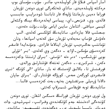
اسار اسپاس قىلاۋ قار كولپىلدەپ جاتىر. جۇپ-جۇمساق بوپ
ەرەكشە ۇلپىلدەيدى. ساتاي شەتكەرگى تورى دونەن تۇرعان
قوراعا دەيىن بارعانشا ۇلپەك قار تابانىنا شودىرايىپ جابىسىپ
قالدى. وي، قىزىعى-اي، پيماسى ايەلدەردىڭ بيىك وكشەلى
كيىمى سياقتى. اتتاعان سايىن اياعى بۇلت-بۇلت ەتەدى،
جىعىلىپ قالا جازدادى. ساتايدىڭ كۇلكىسى كەلدى. الىپ
ەلەۋىش قۇساپ سەبەلەپ تۇرعان سۇر كەنەپ اسپانعا، ونان
تۇمانتىپ مەڭىرەيىپ تۇرعان اينالاعا قارادى. «مۇندايدا قاسقىر
كەزدەسۋى مۇمكىن-اۋ!» - دەگەن وي كەلدى. ءبىر ءتۇرلى
بويى تۇرشىگىپ، ءدىر ەتە ءتۇستى. ءبىراق ارتىنشا «كەزدەسسە
ەكەن، شىركىن»،- دەگەن تەنتەك قۇشتارلىق ورالدى.
قورقىنىش تا، بالالىق اۋەستىك تە بار. ساتاي ءالى كۇنگە ءتىرى
قاسقىردى كورگەن ەمەس. كورۋگە قۇشتار-اق. ءبىراق جاپان
دالادا ۇرەيلى جىرتقىشپەن بەتپە-بەت كەزدەسىپ قالسا...
ساتايدىڭ توبە قۇيقاسى شىمىرلاپ كەتتى.
ول تورى دونەن تۇرعان قورانىڭ ەسىگىن اشقان. تورى دونەن
كۇندەگى ادەتىنشە جەم كۇتكەندەي وقىرانىپ، تىپىرشيدى. «ات
دوربانى باسىما ىلسەيشى»،- دەگەندەي تۇمسىعىمەن ساتايدى