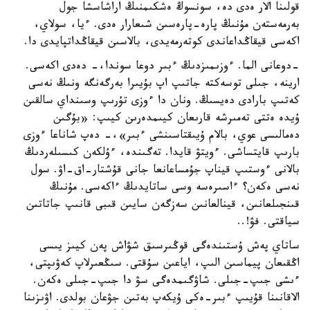
قولىنا الار ەدى دە، سونسوڭ ەشكىمنىڭ اراشاسشا جول
بەرمەستەن مۇنىڭ پارە-پارەسىن شىعارار ەدى. ءيا، سولاي،
اكەسى قيقاڭداعاندى كوتەرمەيدى، بالاسىن قيقاڭداتپايدى دا.
-دوعانى الما. ءوزىمىزدىڭ ءبىر دوعا سوندا،- دەدى اكەسى.
ارينە، جىلى توسەكتە جاتىپ اپ بۇيىرا بەرگەنگە ونىڭ نەسى
كەتىپ بارادى دەيسىڭ. ونان دا ءوزى تۇرىپ وسىنداي سالقىن
ۇيدە ەتتى تەمىرشە قارىعان كيىمدەرىن كيىپ: «بۇگىن
دەمالىسى عوي، بالام ۇيىقتاسىنشى ءبىر»،- دەپ شاناعا ءوزى
بارىپ قايتساشى. ءويتۋ قايدا. تەگىندە، ءۇلكەن كىسىلەردىڭ
بالانى ءوستىپ قيناپ جۇمساعانعا جانى قۇشتار-اق-اۋ. سول
نەسى ەكەن؟ ءاسىرەسە وسى ساتايدىڭ ءاكەسى. مۇنىڭ
قىنجىلعانىن، قينالعانىن سەزگەن سايىن قىبى قانىپ جاتاتىن
سياقتى. فۋ!..
ساتاي پەش ۇستىندەگى قوڭىرسىق شۋاش پەن كيىز يىسى
اڭقىعان پيماسىن الىپ، اياعىن سۇقتى. سىڭعىرلاپ كەۋىپتى،
ءىشى جىپ-جىلى. شاۋگىمدەگى سۋ دا جىپ-جىلى ەكەن.
الاقانىنا قۇيىپ ءبىر-ەكى ۇيكەپ بەتىن جۋعان بولدى. اۋىزىنا