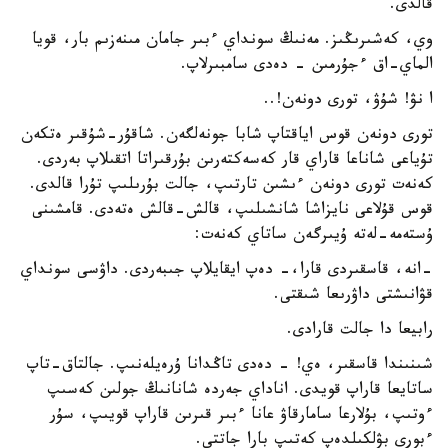
قالدى.
وي، كەشىرىڭىز. مەنىڭ سونداي ءبىر جامان مىنەزىم بار، قويا
الماي-اق ءجۇرمىن - دەدى سامبىرلاپ.
ا نۋ! شۇۋ، تورى دونەن!..
تورى دونەن قوس اياقتاپ شابا جونەلگەن. شاقۇر-شۇقىر ەتكەن
تۇياعى شاناعا قاراي قار كەسەكتەرىن بۇرقىراتا اتقىلاپ بەردى.
كەنەت تورى دونەن ءىشىن تارتىپ، جالت بۇرىلىپ تۇرا قالدى.
قوس قۇلاعى نايزاشا شانشىلىپ، قالش-قالش ەتەدى. قامشىنى
ۇستەمە-لەتە ۇيىرگەن ساتاي كەنەت:
-انە، قاسقىردى قارا،- دەپ ايقايلاپ جىبەردى. داۋسى سونداي
قۋانىشتى داۋرىعا شىقتى.
رابيعا دا جالت قارادى.
شىنىندا قاسقىر، ەي! - دەدى تاڭدانا ۇرەيلەنىپ. جالتاق-تاپ
ساتايعا قاراپ قويدى. اناداي جەردە شانانىڭ جولىن كەسىپ
ءوتىپ، بۇلارعا سامارقاۋ عانا ءبىر قىرىن قاراپ قويىپ، سۇر
ءبورى بۋلكىلدەپ كەتىپ بارا جاتتى.