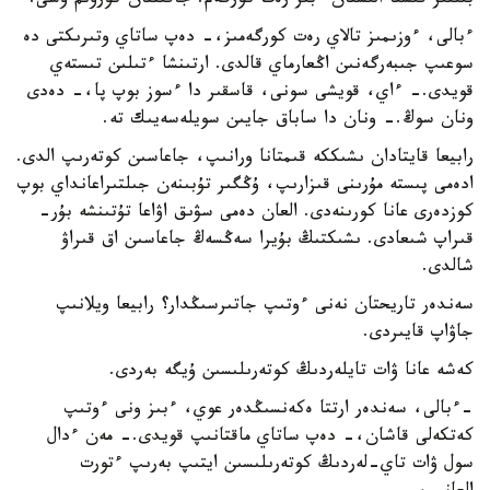
بىلتىر قىستا الىستان ءبىر رەت كورگەم. جاقىننان كورۋىم وسى.
ءبالى، ءوزىمىز تالاي رەت كورگەمىز،- دەپ ساتاي وتىرىكتى دە
سوعىپ جىبەرگەنىن اڭعارماي قالدى. ارتىنشا ءتىلىن تىستەي
قويدى.- ءاي، قويشى سونى، قاسقىر دا ءسوز بوپ پا،- دەدى
ونان سوڭ.- ونان دا ساباق جايىن سويلەسەيىك تە.
رابيعا قايتادان ىشىككە قىمتانا ورانىپ، جاعاسىن كوتەرىپ الدى.
ادەمى پىستە مۇرىنى قىزارىپ، ۇڭگىر تۇبىنەن جىلتىراعانداي بوپ
كوزدەرى عانا كورىنەدى. العان دەمى سۋىق اۋاعا تۇتىنشە بۇر-
قىراپ شىعادى. ىشىكتىڭ بۇيرا سەڭسەڭ جاعاسىن اق قىراۋ
شالدى.
سەندەر تاريحتان نەنى ءوتىپ جاتىرسىڭدار؟ رابيعا ويلانىپ
جاۋاپ قايىردى.
كەشە عانا ۋات تايلەردىڭ كوتەرىلىسىن ۇيگە بەردى.
-ءبالى، سەندەر ارتتا ەكەنسىڭدەر عوي، ءبىز ونى ءوتىپ
كەتكەلى قاشان،- دەپ ساتاي ماقتانىپ قويدى.- مەن ءدال
سول ۋات تاي-لەردىڭ كوتەرىلىسىن ايتىپ بەرىپ ءتورت