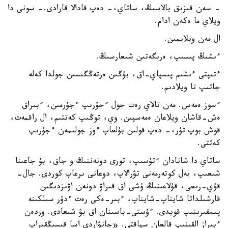
- سەن قىزىق بالاسىڭ، ساتاي،- دەپ قادالا قارادى.- سونى دا
ويلاي ما ەكەن ادام.
ال مەن ويلايمىن.
ءىشىڭ پىسىپ، ەرىگەتىن شىعارسىڭ.
ءتىپتى ءىشىم پىسپاي-اق، بۇگىن ەرتەڭگىسىن جولدا كەلە
جاتىپ تا ويلادىم.
ءسوز ەمەس. مەن تالاي رەت جول ءجۇرىپ ءجۇرمىن، ءبىراق
ەش-قاشان ويلاعان ەمەسپىن. وي، توڭىپ كەتتىم، ال راقمەت،
قوش بوپ تۇر،- دەپ قولىن بۇلعاپ ءوز جولىمەن ءجۇرىپ
كەتتى.
ساتاي دا شانادان ءتۇسىپ، تورى دونەننىڭ و جاق، بۇ جاعىنا
شىعىپ، بەل كوتەرمەنى تۋرالاپ، دوعانى ىرعاپ كوردى. جال-
قۇي-رىعى، قۇلاعىنىڭ ۇشى اق قىراۋ دونەن اۋىزدىگىن
قارشىلداتا شايناپ-شايناپ، ءبىر-ەكى رەت ءدۇر سىلكىنە
پىسقىرىنىپ قويدى. ءۇستى-باسىنان اق بۋ شىعادى. وردەن
ءبىراز القىنىپ قالعان سياقتى. «جانۋاردى اسا قىسىڭقىراپ