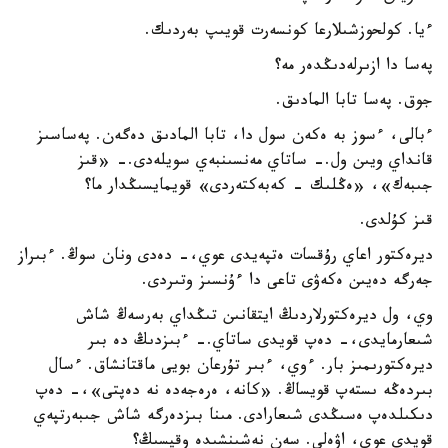
ءيا. كولحوزشىلارعا كونسەرت قويىپ بەردىك.
پەسا دا ازىرلەدىڭدەر مە؟
جوق. پەسا تابا المادىق.
ءبالى، ءسوز بە ەكەن سول دا، تابا المادىق دەگەن. پەساسىز
قانداي ويىن ول.- ساتاي مەنسىنبەي سويلەدى.- «قىز
جىبەك»، «ەڭلىك - كەبەكتەردى» قويمايسىڭدار ما؟
قىز كۇلدى.
ديرەكتور اعاي رۇقسات ەتپەيدى عوي،- دەدى ونان سوڭ. ءبىراز
جەرگە دەيىن ەكەۋى تاعى دا ءۇنسىز وتىردى.
وي، ول ديرەكتورلاردىڭ ايتقانىن تىڭداي بەرسەڭ شاش
شىعارمايدى،- دەپ قويدى ساتاي.- ءبىزدىڭ دە بىر
ديرەكتورىمىز بار. ءوي، ءبىر تۇرعان بويى ماقتانشاق. ءسال
بىردەڭە ىستەپ قويساڭ. «كانە، ەرەجەدە نە دەپتى»،- دەپ
دىكىلدەپ ەسىڭدى شىعارادى. مىنا بىزدەرگە شاش جىبەرتپەي
قويدى عوي، اۋەلى. سەن نەشىنشىدە وقيسىڭ؟