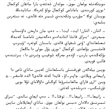
سويتكەنشە بولعان جوق، جولدان شەتتەپ بارا جاتقان كوكجال
ءبورى كورىندى. باعاناعى كوكجال بولۋ كەرەك. ساتايدىڭ
بويىنان توك ءجۇرىپ وتكەندەي شىمىر ەتە قالدى، نە ىستەرىن
بىلمەي:
- اتتان، اتتان! ايت، ايت!..- دەپ جان دارمەن داۋىستاپ
جىبەردى. ءبىراق قانشا اتتاندادىم دەگەنمەن تاماعىنا كەسەك
تىعىلعانداي ءۇنى شىقپاي قالدى. باسىنان كوتەرە ءۇيىرىپ
قامشىسىن بۇلعادى. كوكجال ءبورى بۇل جولى دا ماڭعاز
بۇكەڭدەپ بارىپ، اۋدەم جەرگە شوقيىپ وتىردى دا، بىرتىندەپ
قالىپ قويدى.
بويىن بيلەگەن قورقىنىش باسىلعاننان كەيىن ساتاي تاعى دا
رابيعانى ويلادى. «اپىر-اۋ، قايدا كەتە قالدى؟ الدە قاسقىر...»
ويىن ءارى قاراي جالعاستىرۋعا كوڭىلى داۋالاماي تۇلا بويى
تۇرشىگىپ، دىرىلدەپ كەتتى.
- رابيعا-ا!.. رابيعا-ا!.. توقتا-ا! - دەپ ايعاي سالدى. ءبىراق
تىمىرسىق دالادان دىبىس بولعان جوق. ساتاي ايعايلاعان سايىن