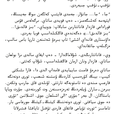
نۇقىپ-نۇقىپ جىبەردى.
ءجا، ءجا... جانۋار. جەمدى قايتىپ كەلگەن سوڭ جەيسىڭ،
ايتپەسە كەشىگەمىز،- دەپ قويدى ساتاي. ىرگەلەس قۇس
قوراداعى قازدار قاناتتارىن سابالاپ: «ويباي، ءبىز قالدىق!..
ءبىز قالدىق!..» دەگەندەي قاڭكىلداسىپ قويا بەردى.
داۋىستارى قانداي اششى! تاپ بىرەۋ شەتىنەن تارپا باس سالىپ،
ەزگىلەپ جاتقانداي.
وي، قاناتتارىڭدى، شۋلاماڭدار! - دەپ ايقاي سالدى ىزا بولعان
ساتاي. قازدار ونان ارمان قاڭقىلداسىپ، شۋلاپ كەتتى.
ساتاي دەرەۋ قامىت سايمايدى قامداپ الدى دا، قارا ىشىكتى
كيىپ، بيىك كۇرەسىپ كاردىڭ ۇستىنە شىعىپ، تورى دونەنگە
قارعىپ مىندى دە تاستوبەگە تارتتى. لۋىلدى قاق جارىپ وتكەن.
بىرەن-ساران ۇيلەردىڭ تەرەزەسىنەن وت كورىنەدى. جۇرت وياپا
باستاگان. ال جەر ءجۇزى ءالى اشىلعان جوق. اشىلاتىن ءتۇرى
دە جوق سياقتى. تورى دونەننىڭ كيتىڭ-كيتىڭ جورعاسى بار.
تاعاسىز ءتورت تۇياعى قاتقاق قاردى تۇقىل تاياقشا قىتىرلاتا