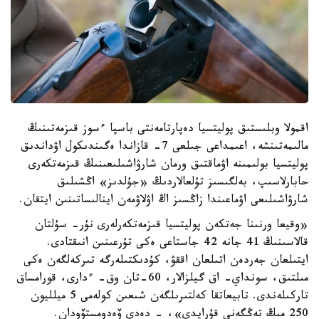
اقمولا وبلىستىق پوليتسيا دەپارتامەنتى باسپا ءسوز قىزمەتىنىڭ
مالىمەتىنشە، اعىمداعى جىلعى 7- قازاندا ەگىندىكول اۋداندىق
پوليتسيا بولىمىنە اۋماقتىق ورمان شارۋاشىلىعىنىڭ قىزمەتكەرى
حابارلاسىپ، بەلگىسىز تۇلعالاردىڭ «جۇلدىز» اڭشىلىق
شارۋاشىلىعى اۋماعىندا زاڭسىز اڭ اۋلاۋمەن اينالىساتىنىن ايتقان.
«وقيعا ورنىنا جەتكەن پوليتسيا قىزمەتكەرلەرى نۇر- سۇلتان
قالاسىنىڭ 41 جانە 42 جاستاعى ەكى تۇرعىنىن انىقتادى.
ايتىلعان جەردەن اتىلعان اققۋ، كۇدىكتىلەرگە تىركەلگەن ەكى
مىلتىق، سونداي- اق گيلزالار، 60-تان وق- ءدارى، قورامساق
تاركىلەندى. تابيعاتقا كەلتىرىلگەن شىعىن كولەمى 5 ميلليون
250 مىڭ تەڭگەنى قۇرايدى»، - دەدى ۆەدومستۆودان.