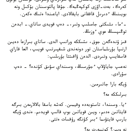
قىز شانانىڭ ارت جاعىنان كەپ تىزەرلەي وتىردى. توڭعان بولۋى
كەرەك، بەت-اۋزى كوكپەڭبەك. جۇقا پالتوسىنان بۇكىل ونە
بويىنىڭ ءدىرىل قاققانى بايقالادى. اياعىندا ەتىك ەكەن.
-ءما، ىشىكتى جامىلىپ وتىر،- دەپ قويدى ساتاي.- ابدەن
توڭىپسىڭ عوي ءوزىڭ.
قىز ۇندەگەن جوق، ىشىككە ورانىپ الدى. ساتاي بىرازعا دەيىن
ارتىپا بۇرىلماستان تور دونەندى شىقپىرتىپ قويىپ، العا قاراي
قاسقايىپ وتىردى. الدەن ۋاقىتتا بۇرىلىپ:
نەعىپ جاياۋلاپ ءجۇرسىڭ، وسىنداي سۋىق كۇندە؟ - دەپ
سۇرادى.
ۇيگە بارا جاتىرمىن.
بىرلىككە مە؟
ءيا. وسىندا، تاستوبەدە وقيمىن. كەشە باسقا بالالارمەن بىرگە
قايتاتىن ەدىم، ويىن قوياتىن بوپ قالىپ قويدىم. ەندى ۇيگە
بارىپ قايتۋىما ءبىر كۇنگە رۇقسات ەتتى.
نە ويىن؟ كونسەرت پە؟