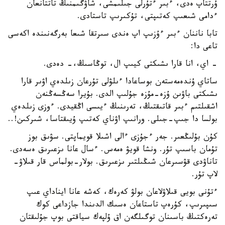
ۇرتتاپ ەدى، ءبىر ءتۇرلى جىلىمشى، شاۋگىمنىڭ تاتتانعان
ءدامى شىعىپ كەتىپتى، تۇكىرىپ تاستادى.
تابا ناننان ءبىر ءۇزىپ اپ ەندى سىرتقا شىعا بەرگەنىندە اكەسى
تاعى دا:
- اي، انا قارا ىشىكتى كيىپ ال، توڭاسىڭ،- دەدى.
ساتاي ۇندەمەستەن بوساعادا ءىلۋلى تۇرعان زىلدەي اۋىر قارا
ىشىكتى باۋىن ۇزە-مۇزە جۇلىپ الدى. بۇيرا سەڭسەڭنەن
اشقىلتىم ءبىر قاتىقتىڭ، تەرىنىڭ ءيىسى اڭقيدى. ءوزى زىلدەي
بولسا دا جىپ-جىلى. ورانىپ اۋناي كەتىپ ۇيىقتاسا، شىركىن!..
كۇن بۇلىڭعىر. جەر ءجۇزى ءالى اشىلا قويماپتى. سۋىق بوز
تۇمان باسىپ تۇر. ونشا قويۋ ەمەس. ءسال عانا ىزعىرىق ەسەدى.
تاناۋدى قۋسىرعان شىڭىلتىر ىزعىرىق. بولار-بولماس قار قىلاۋ-
لاپ تۇر.
ءتۇنى بويى قىلاۋلاعان بولۋ كەرەك، كەشە عانا ايناداي عىپ
سىپىرىپ، كۇرەپ تاستاعان ەسىك الدىندا جازداعى كوك
تەرەكتىڭ باسىنان توگىلگەن اق ۇلپەك سياقتى بوپ جۇلىقتان