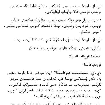
اي-اۋ، ايت! - دەپ ەسى كەتكەن ساتاي شانانىڭ ۇستىنەن
ىرشىپ تۇسىپ قالا جازداپ ايقايلادى.
ءبورى ءبىراز جەر بۇلكىلدەپ بارىپ، بۇلارعا نەمكەتتى قاراپ
قويىپ، شوقايىپ وتىردى. ويىنا ەشتەڭە كىرىپ شىعاتىن ەمەس،
ءتىپتى ماڭعاز.
اي-اۋ، ايت! ايت!.. ۋيدا، كۇشىگىم، كا-كا! ايت، ايت!
ساتاي، قويشى. بىزگە قاراي جۇگىرىپ پالە قىلار.
نەمەنە! قورقاسىڭ با؟
قورىقپاعاندا.
وي-ي، نەمەنەسىنە قورقاسىڭ؟ ءيت سياقتى عانا نارسە ەمەس
پە. ەگەر ۇمتىلاتىن بولسا قاق شەكەدەن مىنا قامشىمەن بىردى
تارتىپ جىبەرسەم...- ساتاي ەسى قالماي سامبىرلاپ كەتتى.-
ءوزى سەلت ەت-پەيدى-ەي، ايتاقتاعانىڭا. ناعىز ارلان ءبورى
عوي. سەنىڭ قاسقىردى بىرىنشى كورۋىڭ بە؟