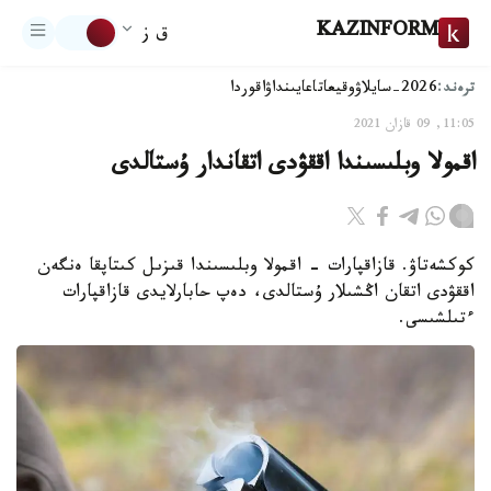
KAZINFORM
ق ز
ترەند:
2026-سايلاۋ
وقيعا
تاعايىنداۋ
اقوردا
11:05, 09 قازان 2021
اقمولا وبلىسىندا اققۋدى اتقاندار ۇستالدى
كوكشەتاۋ. قازاقپارات - اقمولا وبلىسىندا قىزىل كىتاپقا ەنگەن
اققۋدى اتقان اڭشىلار ۇستالدى، دەپ حابارلايدى قازاقپارات
ءتىلشىسى.