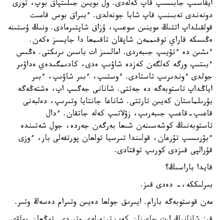
ايقاسىپ جابىسىپ قاپ كەلەدى. ول بويىن جىلىتپاق بوپ، تورى
دونەندى تەبىنىپ قاپ شابا جونەلدى. ءبىراق بوس قامىت
قولقىلداپ اتتىڭ موينىن سوعىپ، ۇزاق شاپتىرمادى. ونىڭ ۇستىنە
ەڭىسكە قاراي توقىممەن شاپقان تاقىمعا دا جايسىز ەكەن.
ءىشىن دە ءتۇيىپ جىبەردى. امالسىز ات باسىن ىرىكتى. ەڭىس
ءبىتىپ ورگە كەلگەن كەزدە شاۋىپ ەدى، كادىمگىدەي ەداۋىر
جولدى ءوندىرىپ تاستادى. ءوستىپ، ءبىر شاۋىپ، ءبىر
اياڭداپ تاستوبەگە دە جەتتى. شانانى جەگىپ اپ، ەشتەڭەگە
بۇرىلماستان كەيىن تارتتى. شاناعا جانتايا وتىرىپ، دەلبەنى
قاعىپ-قاعىپ جىبەرىپ، زۋلاتىپ كەلە جاتقان. ءدال
تاستوبەنىڭ كوشەسىنەن شىعا بەرگەن جەردە، جول شەتىندە
ءبۇرىسىپ تۇرعان، قولىندا تىرسيا تولعان پورتفەلى بار، ءوزى
قۇرالپى قىزدى كورىپ توقتادى.
قايدا باراسىڭ؟
بىرلىككە،- دەدى قىز.
مەن قوستوبەگە بارام. ايىرىق جولعا دەيىن وتىرام دەسەڭ وتىر.