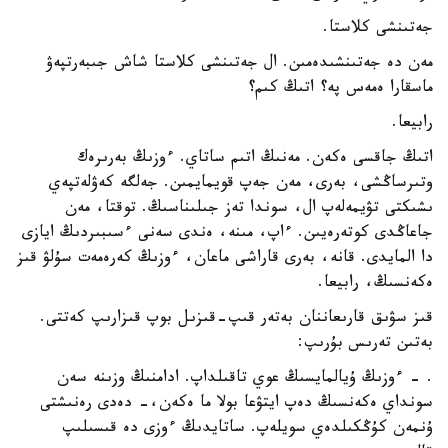
جەتىنشى كلاستا.
مەن دە جەتىنشىدەمىن. ال جەتىنشى كلاستا شاش جىبەرتپەۋ
ماسقارا ەمەس پە؟ اتىڭ كىم؟
رابيعا.
اتىڭ جاقسى ەكەن. مەنىڭ اتىم ساتاي. ءوزىڭ بەرىرەك
وتىرساڭشى، بەرى، مەن جەپ قويمايمىن. جەلگە كەۋلەتپەي
ىشىكتى تۋيمەلەپ ال، سوندا تەز جىلىناسىڭ. توقتا، مەن
جاعاڭدى كوتەرەيىن. ءاپ، مىنە، ەندى سەنى ءسىبىردىڭ ايازى
دا المايدى. قانە، بەرى قاراشى ماعان، ءوزىڭ كەرەمەت سۇلۋ قىز
ەكەنسىڭ، رابيعا.
قىز سۋىق قارىعاننان بەتەر قىپ-قىزىل بوپ قىزارىپ كەتتى.
بەتىن تەرىس بۇرىپ:
. - ءوزىڭ ۇيالمايسىڭ عوي تاقىلداپ. ادامنىڭ وزىنە سەن
سونداي ەكەنسىڭ دەپ ايتۋعا بولا ما ەكەن،- دەدى رەنىشتى
ۇنمەن كۇڭكىلدەي سويلەپ. ساتايدىڭ ءوزى دە قىسىلىپ