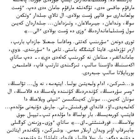
ءبارىنىڭ دە. ۇمىتىلماعاندارىن ايتىپ جۇرەدى جۇرت: پالەنشە
مارقۇم جاقسى ەدى، تۇگەنشە مارقۇم جامان ەدى دەپ. ءۇمىت
بولعاندارى سو قالپى ۇمىت بولادى. ال تالاي جىلدار ءوتكەن
سوڭ، ونداعان، جيىرمالاعان، وتىزداعان... جىلداردان كەيىن
سول ۇمىتىلماعانداردىڭ ءوزى دە ۇمىت بولادى ءالى...»
تورى دونەن ءسۇرىنىپ كەتتى. وماقاسا جىعىلا جازداپ بارىپ،
ازەر تۇزەلدى. قايتا كيتىڭگە باستى. تاعى دا ءسۇرىندى. «وي،
جامانداتقىر، مىناعان نە كورىنىپ كەلەدى ەي»،- دەپ ساتاي
اكەسىنىڭ داۋسىنا سالىپ، تىزگىندى تارتىپ قاپ، قامشىمەن
بوربايلاتا سالىپ جىبەردى.
«...شىركىن، ادام ولمەيتىن بولسا. ايتپەسە، نە ول... تۋاسىڭ،
ءومىر سۇرەسىڭ، كۇندەردىڭ كۇنىندە ولەسىڭ دە قالاسىڭ، ال
سونان كەيىن... سونان كەيىنگىسىن ءتىپتى ويلاعىڭ دا
كەلمەيدى-اۋ، قانداي قورقىنىش-تى. جارىق دۇنيەنى مۇلدەم...
قايتىپ كورمەيسىڭ. بار بولساڭ دا مۇلدەم تىپ-تيپىل جوق
بولاسىڭ... قورقىنىشتى-اق...» ساتاي ءوزى-وزىنەن كوڭىلى
جابىرقاپ اۋىر ويدان ارىلار ەمەس. «شىركىن، ۇلكەندەر ايتاتىن
و دۇنيە دەگەن بار بولا قالسا، قانداي تاماشا! بۇ دۇنيەدەن