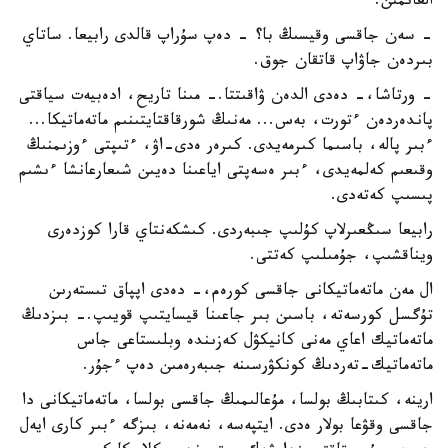
العانمىن.
- سەن جاقسى وقيسىڭ با؟ - دەپ سۇراپ قالدى رابيعا. ساتاي
بىردەن جاۋاپ قاتقان جوق.
- ورتاشا،- دەدى الدەن ۋاقىتتا.- مىنا تاريح، ادەبيەت سياقتى
پاندەردەن ءتورت، بەس... مەنىڭ شورقاقتايتىنىم ماتەماتيكا...
ءبىر پالە، باسىما كىرمەيدى. كىرەر ەدى-اۋ، ءتىپتى ءوزىمنىڭ
وقىعىم كەلمەيدى، ءبىر ەسەپتى اياعىنا دەيىن شىعارعانشا ءىشىم
پىسىپ كەتەدى.
رابيعا سىڭعىرلاپ كۇلىپ جىبەردى. كىشكەنتاي قارا كوزدەرى
ويناقشىپ، جۇمىلىپ كەتتى.
ال مەن ماتەماتيكانى جاقسى كورەم،- دەدى اپپاق تىستەرىن
تۇگسل كورسەتە، باسىن بىر جاعىنا قيسايتىپ قويىپ.- بىزدىڭ
ماتەماتيك اعاي مەنى كانيكۋل كەزىندە وبلىستاعى جاس
ماتەماتيك-تەردىڭ كونكۋرسىنە جىبەرەمىن دەپ ءجۇر.
ارينە، كىتابىڭ بولسا، مۇعالىمىڭ جاقسى بولسا، ماتەماتيكانى دا
جاقسى وقۋعا بولار ەدى. ايتپەسە، نەمەنە، بىزگە ءبىر كارى ايەل