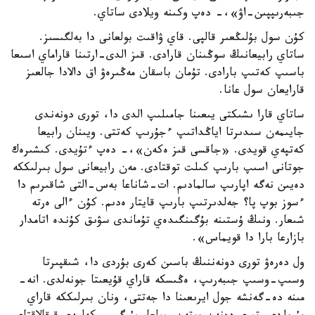
جىبەرىپپىن-اۋ»،- دەپ وكىنە ويلادى ساتاي.
كۇن سول بۇلىڭعىر قالپى. قاي ۋاقىت بولعانى دا بەلگىسىز.
ساتاي رابيعانىڭ سوڭىنان قارادى. قىز الدى-ارتىنا قاراماي اسىعا
باسىپ كەتىپ بارادى. تۇمان باسقان مەڭىرەۋ اق دالادا جالعىز
قارايعان سول عانا.
ساتاي قارا ىشىكتى يىعىنا جامىلىپ الدى دا، تورى دونەندى
جايىمەن سىدىرتا اياڭداتىپ ءجۇرىپ كەتتى. ويىنان رابيعا
كەتپەي قويدى. «جاقسى قىز ەكەن»،- دەپ ءتۇيدى. كىشىرەك
جوتانى اسىپ بارىپ كىلت توقتادى. مەن رابيعانى سول بىرلىككە
دەيىن نەگە اپارىپ سالمادىم. ات-شاناعا بەس-التى شاقىرىم دا
ءسوز بوپ پا؟ جەلدىرتىپ بارىپ قايتار ەدىم. كۇن ءالى ەرتە
شىعار. ونىڭ ۇستىنە بۇگىنگىدەي تۇماندى سۋىق كۇندە اتامدار
بازارعا بارا دا قويماس».
ول دەرەۋ تورى دونەننىڭ باسىن كەرى بۇردى دا، شىقپىرتا
وسىپ-وسىپ جىبەرىپ، ەڭىسكە قاراي قۇيعىتا جونەلدى. انە-
مىنە دە-گەنشە جول ايرىعىنا دا جەتتى، ونان بىرلىككە قاراي