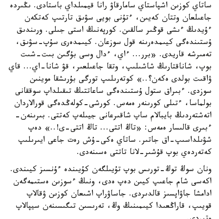
ساتاي كوزىن اشپاستاي سامارقاۋ رانا قيمىلداي باستادى. ىڭىردە
جاعىلعان وتتان كەيىن، ءتۇنى بويى سۋىق تارتىپ كەتكەن
ءۇيدىڭ ءىشى قوڭىر سالقىن. كورپەنىڭ استى جىلى. ورىندىق
ۇستىندەگى كيىمدەرىنە قول سوزعان. كيىمدەرى سۇپ-سۋىق،
تەمىرشە قاريدى. «برر... ءاي، ءدال وسى بۇگىن بىت-شىت
بوپ، شاناقتارىڭ شاشىلىپ، وتقا جاعىلعىر، قۋ شانا-اي... قاي
ۋاقىت بولدى ەكەن؟..» كوتەرىلىپ تورگى بۇرىشقا موينىن
سوزدى. ءبىراق ستول ۇستىندەگى ساعاتتىڭ تىقىلداپ سوققانى
بولماسا، ءتىلى كورىنەر ەمەس. كورشى-كولەڭدەگى قورالاردان
اتەشتەردىڭ بايبالام ساپ شاقىرعانى جيىلەپ كەتتى. بىرىنەن-
ءبىرى قالىسار ەمەس: «تاڭ اتتى... تاڭ اتتى-ى!..» دەپ
شۋىلداسىپ-اق جاتىر. ساتاي ەكى-ۇش رەت جاعى ايىرىلىپ
كەتەردەي بوپ قۇشىر-لانا تاتتى ەسىنەدى.
ونان سوڭ توڭ-تورىس بوپ تۇيىلگەن كۇيىندە ءۇنسىز كيىندى.
اكەسى شام جاعىپ كيىن دەپ ەدى، ونىڭ ءسوزىن ەستىمەگەن
ادامشا جاۋاپسىز قالدىردى. جاساۋراپ اشىعان كوزىن ۋقالاپ
قويىپ، قاراڭعىدا كيىمىنىڭ وڭ، تەرىسىن تىگىسىنەن سيپالاپ