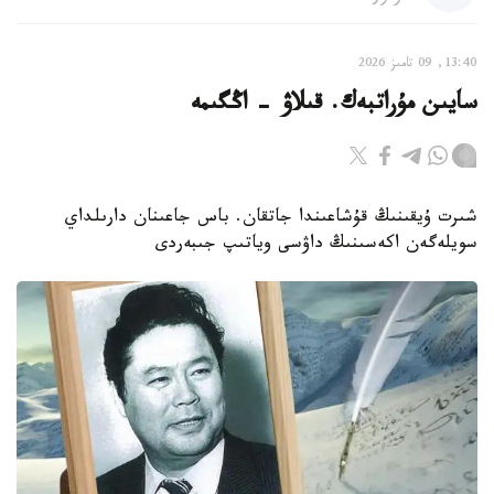
13:40, 09 تامىز 2026
سايىن مۇراتبەك. قىلاۋ - اڭگىمە
شىرت ۇيقىنىڭ قۇشاعىندا جاتقان. باس جاعىنان دارىلداي
سويلەگەن اكەسىنىڭ داۋسى وياتىپ جىبەردى