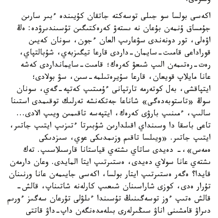
وتىردى.
اكەسى بولسا سو جىلى توسەكتە جاتقان كۇيىندە ءبىر سارىن
جۇمساق ۇنمەن بۇعان نە ىستەۋ كەرەكتىگىن تۇسىندىرۋدە: ەڭ
اۋەلى، تور دونەندى سۋعارىپ العان ءجون، سونان كەيىن
قوراداعى قامىت-سايمان-داردى قارعا تيگىزبەي، شۇبالتپاي،
رەت-رەتىمەن الىپ شىعۋ كەرەك؛ قامىت-سايمانداردى كەشە
عانا مايلاپ قويعان، قارعا سۇيرەتىلمە-سىن، سۋ بولادى؛
ايتپاقشى، بەل كوتەرمە تارتپانى ءۇمىتىپ كەتپە-گەي، سونان
سوڭ «تاستوبەدەگى» شاناعا جەتكەنشە تەرلىك توقىمدى استىنا
سالىپ، ءمىنىپ بارۋى كەرەك، ايتپەسە تاقىمىن ويىپ الادى...
تاعى باسقا دا وسىنداي اقىلدارىن شۇبىرتا ءتىزىپ ايتىپ جاتىر،
ايتىپ جاتىر. «ويىلسا تاقىم وزىمدىكى عوي، سىزدىكى
ەمەس»،- دەيدى ساتاي ىشتەي قياستانا قارسىلاسىپ. تەك
ىشتەي عانا سولاي دەيدى، ەستىرتىپ ايتا المايدى. وعان دارمەن
قايدا؟ ەگەر ەستىرتىپ ايتار بولسا، اكەسى جايىمەن عانا ورنىنان
تۇرار ەدى، كوزى شاراسىنان شىعىپ كارلەنە شاتىناپ، قالش-
قالش ەتىپ ءوز توسەگىنىڭ تۇسىندا ءىلۋلى تۇرعان سەگىز ءورىم
دىراۋ قامشىنى اناۋ سىڭىرلەرى بىلەمدەنگەن داپ-داۋ قاتتى