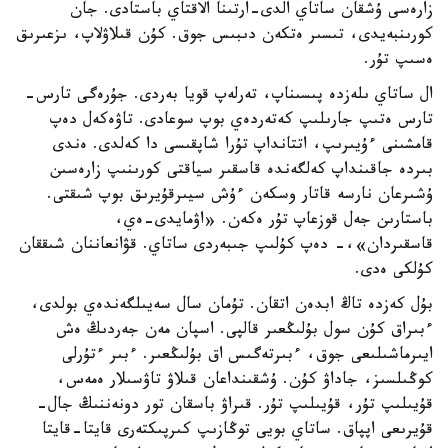
زارەسى ۇشقان ساتاي الدى-ارتىنا الاقتاي باستادى. جان
كورىنبەيدى، تىسىر ەتكەن دىبىس جوق. كۇن قىلاۋلاپ، ىزعىرىق
ەسىپ تۇر.
ال ساتاي ىلەزدە پىسىناپ، تەرلەپ قويا بەردى. جۇرەگى تارس-
تارس ەتىپ جارىلىپ كەتەردەي بوپ سوعادى. تاۋەكەل دەپ
قامشىنى ءۇيىرىپ، اتتانداپ تۇرا شاپقىسى دا كەلدى. ەندى
بىردە جاقىنداپ كەلگەندە قاسقىر سياقتى كورىنىپ زارەسىن
ۇشىرعان نارسە قاتار وسكەن ءۇش سيىرقۇيرىق بوپ شىقتى.
باستارىن جەل قوزعاپ تۇر ەكەن. «اۋمايدى-ەي،
قاسقىردان»،- دەپ كۇلىپ جىبەردى ساتاي. قۋانعاننان شىققان
كۇلكى ەدى.
بۇل كەزدە تاڭ ابدەن اتقان. تۇمان سال سەيىلگەندەي بولدى،
ءبىراق كۇن سول بۇلىڭعىر قالپى. اسپان مەن جەردىڭ ەش
ايىرماشىلىعى جوق، ءبىرتەگىس اق بۇلىڭعىر. ءبىر ءتۇرلى
كوڭىلسىز، جاداۋ كۇن. ۇشقىنداعان قىلاۋ تاۋسىلار ەمەس،
قۇيىلىپ تۇر، قۇيىلىپ تۇر. قىراۋ باسقان تور دونەننىڭ جال-
قۇيرىعى اپپاق. ساتاي بويى توڭازىپ كىرپىكتەرى قايتا-قايتا