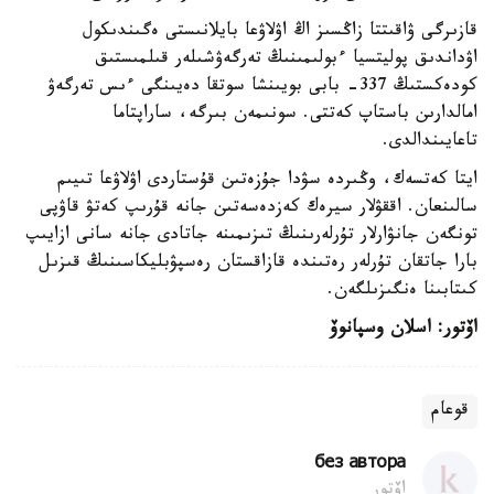
قازىرگى ۋاقىتتا زاڭسىز اڭ اۋلاۋعا بايلانىستى ەگىندىكول
اۋداندىق پوليتسيا ءبولىمىنىڭ تەرگەۋشىلەر قىلمىستىق
كودەكستىڭ 337- بابى بويىنشا سوتقا دەيىنگى ءىس تەرگەۋ
امالدارىن باستاپ كەتتى. سونىمەن بىرگە، ساراپتاما
تاعايىندالدى.
ايتا كەتسەك، وڭىردە سۋدا جۇزەتىن قۇستاردى اۋلاۋعا تىيىم
سالىنعان. اققۋلار سيرەك كەزدەسەتىن جانە قۇرىپ كەتۋ قاۋپى
تونگەن جانۋارلار تۇرلەرىنىڭ تىزىمىنە جاتادى جانە سانى ازايىپ
بارا جاتقان تۇرلەر رەتىندە قازاقستان رەسپۋبليكاسىنىڭ قىزىل
كىتابىنا ەنگىزىلگەن.
اۆتور: اسلان وسپانوۆ
قوعام
без автора
اۆتور