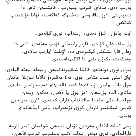
بۇرىلدى. تورى دەنەن بوتەن جولعا جۇرگىسى كەلمەي قيقالاقتاي
بەرىپ ەدى. ساتاي اقىرىپ جىبەرىپ، قامشىمەن تاعى دا
شىقپىرتتى. ءوزىنىڭ وسى شەشىمگە كەلگەنىنە قۋانا قۇلشىنىپ
كەتكەن.
ايت جانۋار، شۇۋ دەدى، ارىنداپ، تورى گۋلەدى.
ول ساقىلداي كۇلدى. قازىر رابيعانى قۋىپ جەتەدى. تاعى دا
وعان قارا ىشىكتى كيگىزەدى دە، اۋىلىنا اپارىپ سالادى.
جەتكەنشە ەكەۋى تاعى دا اڭگىمەلەسەدى.
بىراق تورى دونەندى قانشا شىقپىرتقانىمەن رابيعاعا جەتە المادى.
اياق استى جىم-جشاس جوق. تەك مەڭىرەۋ دالادا سوزىلا جاتقان
جول عانا. «اپىر-اۋ، قايدا كەتە قالدى؟» دەپ مازاسىز-داندى
ساتاي. الدە بۇرىلعان ءىز جوق پا ەكەن، دەگەن ويمەن
جولدىڭ ەكى جاعىنا جالتاقتاپ قاراپ كەلەدى. ءارى-بەرىدەن
كەيىن شىڭىلتىر قاردان كوزى بۇلدىراپ، باسى اينالعانداي
بولدى.
وسى ءسات اناداي جەردەن تۇمان ىشىنەن شوقيعان ءبىر نارسە
قاراڭدادى. تورى دونەن سەلت ەتىپ وسقىرىپ تۇرىپ قالعان.