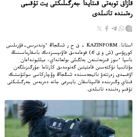
قازاق توبەتى قىتايدا جەرگىلىكتى يت تۇقىمى
رەتىندە تانىلدى
استانا. KAZINFORM – ق ح ر شىڭجاڭ ءوندىرىس-قۇرىلىس
كورپۋسى (ش و ق ك) قوعامدىق قاۋىپسىزدىك باسقارماسىنىڭ
باسپا ءسوز قىزمەتىنەن بەلگىلى بولعانداي، ميلليونداعان
مۋتاتسيا نۇكتەسىن قامتيتىن گەنومدىق كارتاعا جۇرگىزىلگەن
اۋقىمدى زەرتتەۋ ناتيجەسىندە شىڭجاڭ وۆچاركاسى سولتۇستىك
قىتاي وڭىرىندە قالىپتاسقان بايىرعى جانە دەربەس جەرگىلىكتى
تۇقىم رەتىندە تانىلدى.