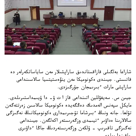
شاراعا بەلگىلى قازاقستاندىق ساراپشىلار مەن ساياساتكەرلەر دە
قاتىستى. جيىندى ەكونوميكا مەن ينۆەستيتسيا سالاسىنداعى
ساراپشى مارات ءبىرىمجان جۇرگىزدى.
جيىن س. سەيفۋللين اتىنداعى قاز ا ت ۋ- دا ۇيىمداستىرىلدى.
مايكل سپەنس الەمدىك دەڭگەيدە ەكونوميكا سالاسىن زەرتتەگەن
تۇلعا. جانە ونىڭ ءبىرشاما تۇجىرىمدارى ەكونوميكانىڭ نەگىزگى
سالالارىنا ەداۋىر ءتيىمدى وزگەرىستەر اكەلگەن. جيىنداعى
نەگىزگى تاقىرىپ - ۇلكەن وزگەرىستەردىڭ جاڭا ءداۋىرى