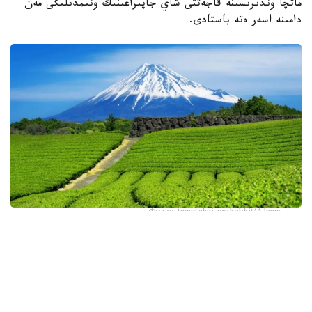
ماتچا وندىرىسىنە قاجەتتى شاي جاپىراعىنىڭ ونىمدىلىگى مەن
دامىنە اسەر ەتە باستادى.
Фото: tawatchai prakobkit/Alamy
اسىرەسە جازعى اپتاپ، جىلى تۇندەر جانە كوكتەمدەگى اۋا
رايىنىڭ قۇبىلمالىلىعى شاي بۇتالارىنا قوسىمشا سالماق ءتۇسىرىپ
وتىر. عالىمدار ماسەلەنى شەشۋ ءۇشىن ىستىققا ءتوزىمدى
سۇرىپتاردى گەنومدىق ادىستەرمەن ىرىكتەۋگە كىرىسكەن، دەپ