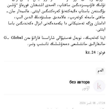
تۇلىك قاۋىپسىزدىگىن ساقتاپ، الەمدى اشتىقتان قورعاۋ ءۇشىن
بۇگىننەن باستاپ ەڭبەكتەنۋ كەرەكتىگىن ايتتى. عالىمدار جان-
جاقتى ماسەلە كوتەرىپ، عالامدىق جىلىنۋدىڭ الدىن الىپ،
ادامنان وزگە تەحنيكانى دا يكەمدەگەنى ابزال ەكەندىگىن باسا
ايتتى.
ايتا كەتەيىك، نوبەل فەستيۆالى شاراسىنا قازاتۋ مەن G- Global
حالىقارالىق حاتشىلىعى دەمەۋشىلىك تانىتىپ وتىر.
فوتو: 24.kz
الەم
без автора
اۆتور
17:24, 08 تامىز 2026