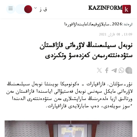
KAZINFORM
ق ز
ترەند:
2026-سايلاۋ
وقيعا
تاعايىنداۋ
اقوردا
13:09, 08 قازان 2021
نوبەل سىيلىعىنىڭ لاۋرەاتى قازاقستان
ستۋدەنتتەرىمەن كەزدەسۋ وتكىزدى
نۇر-سۇلتان. قازاقپارات - ەكونوميكا بويىنشا نوبەل سىيلىعىنىڭ
لاۋرەاتى مايكل سپەنس نوبەل فەستيۆالى اياسىندا قازاقستان مەن
ورتالىق ازيا ەلدەرىنىڭ ساراپشىلارى مەن ستۋدەنتتەرى الدىندا
ءسوز سويلەدى، دەپ حابارلايدى قازاقپارات.