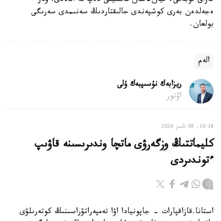
قازاق توبەتى، تيان-شان ماستيفى دەپ تە اتالادى. ولار
ەجەلدەن بەرى كوشپەندى حالىقتاردىڭ سەنىمدى سەرىگى
بولعان.
الەم
ريزابەك نۇسىپبەك ۇلى
اۆتور
16:18, 08 تامىز 2026
كليماتتىڭ وزگەرۋى ماتچا وندىرىسىنە قاۋىپ
ءتوندىردى
استانا.قازاقپارات - جاپونيادا اۋا تەمپەراتۋراسىنىڭ كوتەرىلۋى