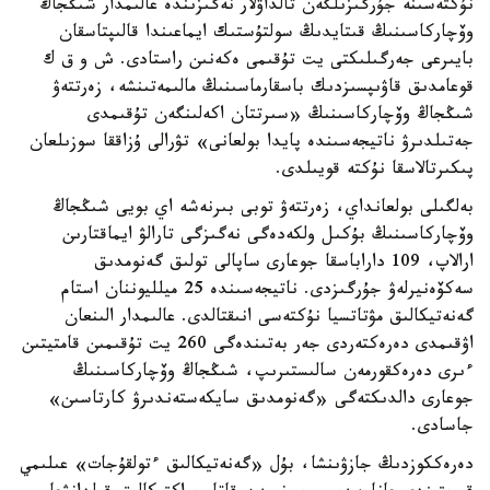
نۇكتەسىنە جۇرگىزىلگەن تالداۋلار نەگىزىندە عالىمدار شىڭجاڭ
وۆچاركاسىنىڭ قىتايدىڭ سولتۇستىك ايماعىندا قالىپتاسقان
بايىرعى جەرگىلىكتى يت تۇقىمى ەكەنىن راستادى. ش و ق ك
قوعامدىق قاۋىپسىزدىك باسقارماسىنىڭ مالىمەتىنشە، زەرتتەۋ
شىڭجاڭ وۆچاركاسىنىڭ «سىرتتان اكەلىنگەن تۇقىمدى
جەتىلدىرۋ ناتيجەسىندە پايدا بولعانى» تۋرالى ۇزاققا سوزىلعان
پىكىرتالاسقا نۇكتە قويىلدى.
بەلگىلى بولعانداي، زەرتتەۋ توبى بىرنەشە اي بويى شىڭجاڭ
وۆچاركاسىنىڭ بۇكىل ولكەدەگى نەگىزگى تارالۋ ايماقتارىن
ارالاپ، 109 داراباسقا جوعارى ساپالى تولىق گەنومدىق
سەكۆەنيرلەۋ جۇرگىزدى. ناتيجەسىندە 25 ميلليوننان استام
گەنەتيكالىق مۋتاتسيا نۇكتەسى انىقتالدى. عالىمدار الىنعان
اۋقىمدى دەرەكتەردى جەر بەتىندەگى 260 يت تۇقىمىن قامتيتىن
ءىرى دەرەكقورمەن سالىستىرىپ، شىڭجاڭ وۆچاركاسىنىڭ
جوعارى دالدىكتەگى «گەنومدىق سايكەستەندىرۋ كارتاسىن»
جاسادى.
دەرەككوزدىڭ جازۋىنشا، بۇل «گەنەتيكالىق ءتولقۇجات» عىلىمي