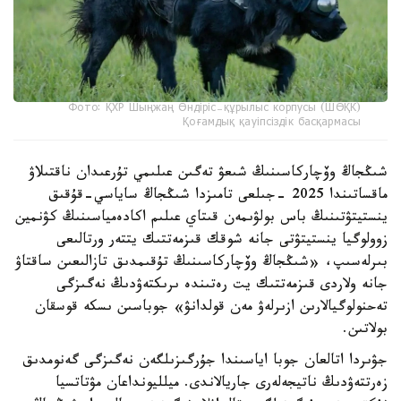
Фото: ҚХР Шыңжаң Өндіріс-құрылыс корпусы (ШӨҚК)
Қоғамдық қауіпсіздік басқармасы
شىڭجاڭ وۆچاركاسىنىڭ شىعۋ تەگىن عىلىمي تۇرعىدان ناقتىلاۋ
ماقساتىندا 2025 -جىلعى تامىزدا شىڭجاڭ ساياسي-قۇقىق
ينستيتۋتىنىڭ باس بولۋىمەن قىتاي عىلىم اكادەمياسىنىڭ كۋنمين
زوولوگيا ينستيتۋتى جانە شوقك قىزمەتتىك يتتەر ورتالىعى
بىرلەسىپ، «شىڭجاڭ وۆچاركاسىنىڭ تۇقىمدىق تازالىعىن ساقتاۋ
جانە ولاردى قىزمەتتىك يت رەتىندە ىرىكتەۋدىڭ نەگىزگى
تەحنولوگيالارىن ازىرلەۋ مەن قولدانۋ» جوباسىن ىسكە قوسقان
بولاتىن.
جۋىردا اتالعان جوبا اياسىندا جۇرگىزىلگەن نەگىزگى گەنومدىق
زەرتتەۋدىڭ ناتيجەلەرى جاريالاندى. ميلليونداعان مۋتاتسيا