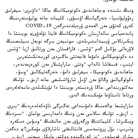
حاقىندا بولدى.
ونىڭ ىشىندە «جاھاندىق ەكونوميكانىڭ جاڭا ءداۋىرى: سيفرلىق
رەۆوليۋتسيا، ەنەرگيانىڭ اۋىسۋى، كليمات جانە پوليۋستەرىنىڭ
كەرى كەتۋى مەن الەمدى ۇرەيلەندىرگەن COVID-19
پاندەمياسى سالدارىنان ەكونوميكانىڭ قايتا تۇلەۋى» بويىنشا دا
پىكىرتالاس ۇيىمداستىرىلدى. سونىمەن بىرگە نوبەل سىيلىعىنىڭ
لاۋرەاتى بۇكىل الەم ءۇشىن، قازاقستان مەن ورتالىق ازيا ءۇشىن
دە ەكونوميكالىق دامۋعا قاجەتتى ماڭىزدى كورسەتكىشتەرىن
ايتىپ، قىسقاشا تالداپ ءوتتى. ساراپشىلار مەن كورەرمەندەر،
جاھاندىق ەكونوميكا، سيفرلىق دامۋ، ەنەرگەتيكالىق ءوسۋ،
ەكولوگيالىق وڭالۋ مەن اۋىل شارۋاشىلىعى جانە ازىق- تۇلىك
سەكتورىنداعى جاڭا ۇردىستەر بويىنشا دا تۇيتكىلدى ماسەلەلەردى
ورتاعا تاستاۋعا مۇمكىندىك الدى.
ساراپشىعا «الەمنىڭ دامۋىنداعى نەگىزگى تاۋەكەلدەردىڭ ءبىرى
- ازىق- تۇلىك سالاسى مەن ونىڭ داعدارىسى بولماق. ءسىزدىڭ
ويىڭىزشا، كليماتتىڭ وزگەرۋى مەن حالىقتىڭ ءوسۋىن ەسكەرە
وتىرىپ، بۇل پروتسەسس قانشالىقتى ناشارلاۋى مۇمكىن؟» دەگەن
سۇراق قويىلدى. ءوز كەزەگىندە دوكتور مايكل سپەنس ازىق-