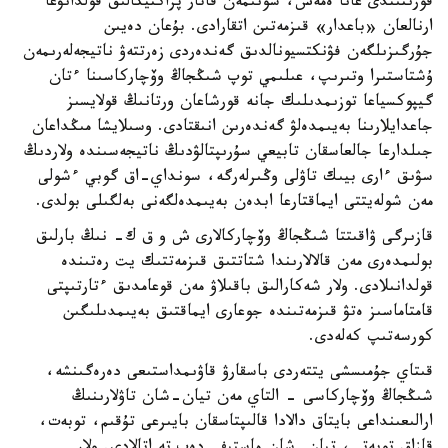
قورىتىندى عانا ەمەس، سونىمەن قاتار پراكتيكالىق قولدانۋعا
ارنالعان «باعدار» قىزمەتىن اتقارادى. بۇعان دەيىن
جۇرگىزىلگەن فۋنكتسيونالدىق گەندەردى زەرتتەۋ ناتيجەلەرىمەن
ۇشتاستىرا وتىرىپ، عىلىمي توپ شىڭجاڭ وۆچاركاسىنا ءتان
گيپوكسياعا توزىمدىلىك جانە قورشاعان ورتانىڭ قولايسىز
جاعدايلارىنا بەيىمدەلۋ گەندەرىن انىقتادى. وسىلايشا مىڭداعان
جىلدارعا جالعاسقان تابيعي سۇرىپتالۋدىڭ ناتيجەسىندە ولاردىڭ
سۋىق ءارى بيىك تاۋلى وڭىرلەرگە، سونداي-اق گوبي ءشولى
مەن شولەيتتى ايماقتارعا ابدەن بەيىمدەلگەنى بەلگىلى بولدى.
قازىرگى ۋاقىتتا شىڭجاڭ وۆچاركالارى ش و ق ك- نىڭ بارلىق
بولىمدەرى مەن قالالارىندا شتاتتىق قىزمەتتىك يت رەتىندە
قولدانىلادى. ولار شەكارالىق باقىلاۋ مەن قوعامدىق ءتارتىپتى
قامتاماسىز ەتۋ قىزمەتىندە جوعارى ايماقتىق بەيىمدىلىگىن
كورسەتىپ كەلەدى.
قىتاي جۇمىسشى يتتەردى باسقارۋ قاۋىمداستىعى دەرەگىنشە،
شىڭجاڭ وۆچاركاسى - التاي مەن تيان-شان تاۋلارىنىڭ
ارالىعىنداعى بايتاق دالادا قالىپتاسقان بايىرعى تۇقىم، توبەت،