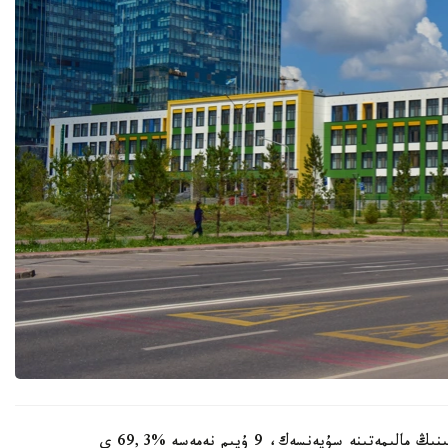
وبلىستىق ءبىلىم ساپاسىن قامتاماسىز ەتۋ دەپارتامەنتىنىڭ مالىمەتىنە سۇيەنسەك، 9 ۇيىم نەمەسە %69,3 ى