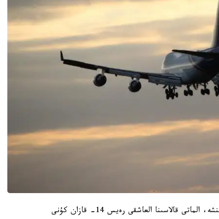
سولتۇستىك قازاقستان وبلىسى اكىمدىگىنىڭ مالىمەتىنشە، الماتى قالاسىنا العاشقى رەيس 14- قازان كۇنى