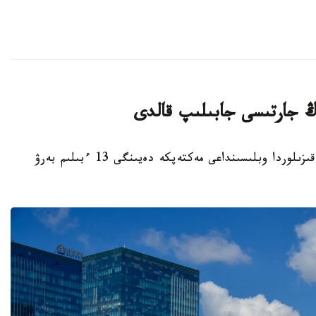
قىزىلوردا. KAZINFORM - بيىل قاڭتار ايىندا قىزىلوردا وبلىسىنداعى مەكتەپكە دەيىنگى 13 ءبىلىم بەرۋ