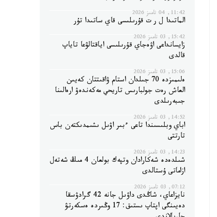
11:42, 04 تامىز 2026
الماتىدا ل ر ت قۇرىلىسى قاي ساتىدا تۇر
15:42, 03 تامىز 2026
زايسانداعى اۋەجاي قۇرىلىسى اياقتالۋعا تاياپ
قالدى
15:06, 03 تامىز 2026
ەلىمىزدە 70 جىلدان استام ۋاقىتتان كەيىن
العاش رەت جولبارىس تاريحي مەكەندەۋ ارەالىنا
جىبەرىلدى
14:52, 03 تامىز 2026
اباي وبلىسىندا تاعى ءبىر اۋىل ىشىمدىكتەن باس
تارتتى
14:23, 03 تامىز 2026
شىلدەدە شەكارادان وتپەك بولعان 4 مىڭ شەتەل
ازاماتى ۇستالدى
07:12, 03 تامىز 2026
نايزاعاي، شاڭدى داۋىل جانە 42 گرادۋسقا
دەيىنگى اپتاپ ىستىق: 17 وڭىردە ەسكەرتۋ