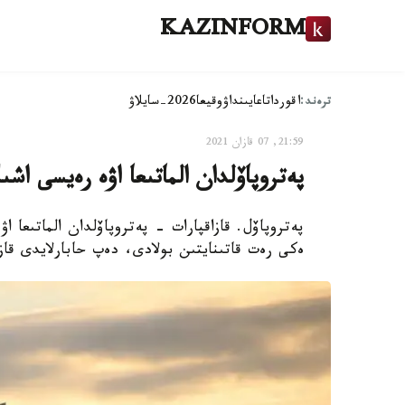
KAZINFORM
ترەند:
اقوردا
تاعايىنداۋ
وقيعا
2026-سايلاۋ
21:59, 07 قازان 2021
پەتروپاۆلدان الماتىعا اۋە رەيسى اشى
پەتروپاۆل. قازاقپارات - پەتروپاۆلدان الماتىعا اۋ
ەكى رەت قاتىنايتىن بولادى، دەپ حابارلايدى قاز