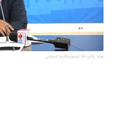
فوتو: وڭىرلىك كوممۋنيكاتسيا قىزمەتى
جىل باسىندا قىزىلوردا 
جارتىسى جابىلدى.
- قاڭتار- اقپان ايلارىندا 4 ى 
مەكتەپ ءبىلىم بەرۋ قىزمەتىن كورسەتىپ كەلەدى، -
وسى ۋاقىت ىشىندە جەكە ازاماتتاردىڭ جولدانىمى بويىنشا جوسپاردان
- مۇنداي تەكسەرۋگە جەكە مەكتەپتەردە مۇعالىمدەرد