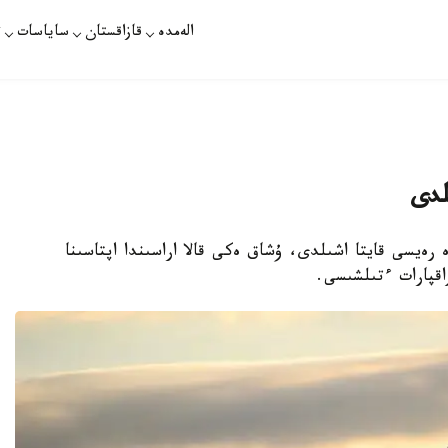
الەمدە
قازاقستان
ساياسات
ت
لدى
ە رەيسى قايتا اشىلدى، ۇشاق ەكى قالا اراسىندا اپتاسىنا
اقپارات ءتىلشىسى.