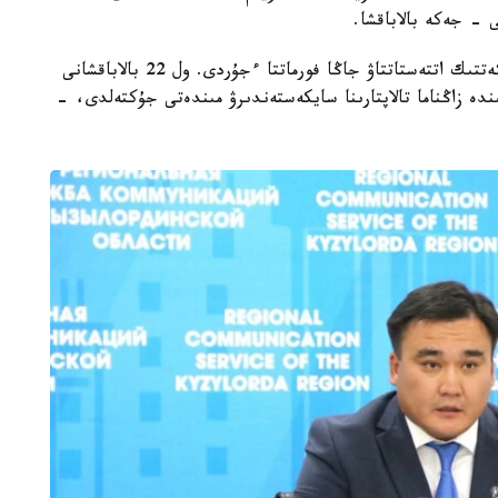
 - جەكە بالاباقشا.
- مامىر ايىنان باستاپ ءبىلىم بەرۋ ۇيىمدارىن مەملەكەتتىك اتتەستاتتاۋ جاڭا فورماتتا ءجۇردى. ول 22 بالاباقشانى
ىنە انىقتالعان كەمشىلىكتەردى 3 اي ىشىندە زاڭناما تالاپتارىنا سايكەستەندىرۋ مىندەتى جۇكتەلدى، -