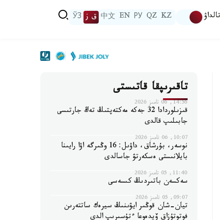
الداۋ
KZ
QZ
РУ
EN
中文
ق ز
ЎЗ
تاقىرىپقا قاتىستى
14:56, 06 تامىز 2026
قىزىلوردادا 32 جەكە مەكتەپتىڭ تەڭ جارتىسى
جابىلىپ قالدى
10:07, 06 تامىز 2026
نوسەر، بۇرشاق، داۋىل: 16 وڭىرگە اۋا رايىنا
بايلانىستى ەسكەرتۋ جاسالدى
11:40, 05 تامىز 2026
سەكسەن باتىردىڭ كىسەسى
09:07, 05 تامىز 2026
تيان-شان قوڭىر ايۋىنىڭ سيرەك ساتتەرىن
فوتوتۇزاق ۆيدەوعا ءتۇسىرىپ الدى