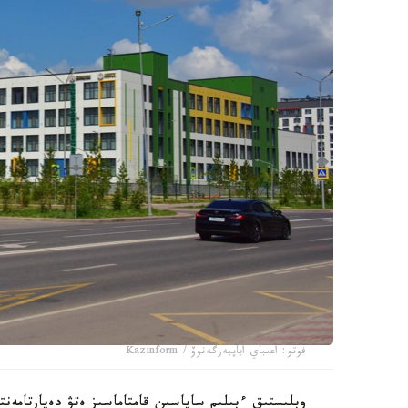
فوتو: اعىباي اياپبەرگەنوۆ / Kazinform