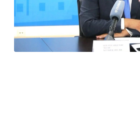
وبلىسىندا 32 جەكە مەكتەپ بار بولاتىن. ارادا جارتى جىل وتپەي جاتىپ سونىڭ تەڭ
ءوز ءوتىنىشى نەگىزىندە قۇرىلتايشىنىڭ شەشىمىمەن جۇمىسىن توقتاتتى.
ليتسەنزياسى بار، ءبىراق ءبىلىم بەرۋ قىزمەتىن توقتاتقان جەكە مەكتەپتەر سانى - 12. بۇگىنگى كۇنى 16 جەكە
 دەدى دەپارتامەنت باسشىسى.
 تىس 13 تەكسەرۋ جۇرگىزىلدى.
ى ارتىق جۇمىسقا تارتۋ، كەيبىر كونكۋرستىق قۇجاتتاردىڭ