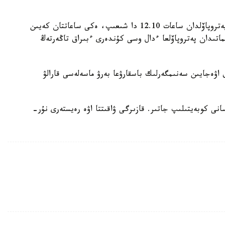
Boeing ۇشاعى دۇيسەنبى جانە بەيسەنبى كۇندەرى پەتروپاۆلدان ساعات 12.10 دا شىعىپ، ەكى ساعاتتان كەيىن
نى - 25 مىڭ تەڭگە. ال الماتىدان پەتروپاۆلعا ءدال وسى كۇندەرى ءبىراق تاڭەرتەڭ
ق اۋەجايىن سەنىمگەرلىك باسقارۋعا بەرۋ ماسەلەسى قارالۋ
سانى كوبەيتىلىپ جاتىر. قازىرگى ۋاقىتتا اۋە رەيستەرى نۇر-