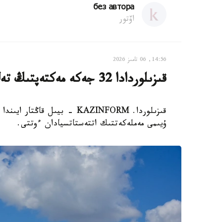
без автора
اۆتور
14:56, 06 تامىز 2026
قىزىلوردادا 32 جەكە مەكتەپتىڭ تەڭ جارتىسى جابىلىپ قالدى
ۇيىمى مەملەكەتتىك اتتەستاتسيادان ءوتتى.