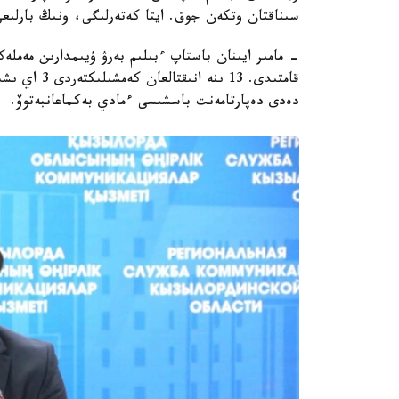
سىناقتان وتكەن جوق. ايتا كەتەرلىگى، ونىڭ بارلىعى
قامتىدى. 13 
دەدى دەپارتامەنت باسشىسى ءمادي بەكماعانبەتوۆ.