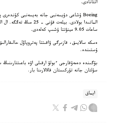
اتتانادى.
الماتىدا بولادى. بيلەت قۇ
ساعات 9.05 مينۋتتا ۇشىپ كەلەدى.
ەسكە سالايىق، قازىرگى ۋاقىتتا پەتروپاۆل حالىقارالى
ۇستىندە.
بۇگىندە دەمەۋقارجى ءبولۋ ارقىلى اۋە باعىتتارىنىڭ 
سۇلتان جانە تۇركىستان قالالارىنا بار.
ايماق