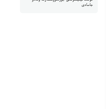
كولىك مينيسترلىگى جۇرگىزۋشىلەرگە ۇندەۋ
جاسادى