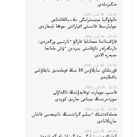
ەنگىزىلدى
16:10, 05 تامىز 2026
ەكولوگيا مينيسترلىگى ىلە-بالقاشتاعى
جولبارىسقا قاتىستى اقپاراتتى جوققا شىعاردى
15:10, 05 تامىز 2026
قازاقستاندا ەمحاناعا قارالۋ ءتارتىبى وزگەردى:
دارىگەرلەر ناۋقاستى بىردەن ءۇش مامانعا
جىبەرە الادى
14:10, 05 تامىز 2026
قۇرىلتاي سايلاۋىن 10 مىڭ قوعامدىق بايقاۋشى
باقىلايدى
12:25, 05 تامىز 2026
قاسىم-جومارت توقايەۆتىڭ تاڭداۋلى
سوزدەرىنىڭ جيناعى جارىق كوردى
12:06, 05 تامىز 2026
مەملەكەتتىك ءبىلىم گرانتىنىڭ ناتيجەسى قاشان
جاريالانادى
10:24, 05 تامىز 2026