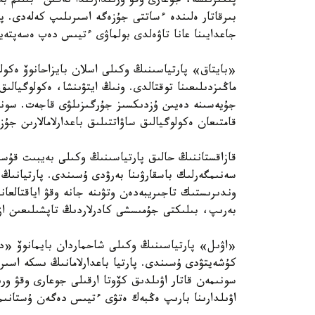
پىكىرىنشە، جوعارى وقۋ ورىندارىندا تەگىن ءبىلىم ب
بىرقاتار ەلىندە ءساتتى جۇزەگە اسىرىلىپ كەلەدى. پا
جاعدايىنا عانا تاۋەلدى بولماۋى ءتيىس دەپ ەسەپتەي
«بايتاق» پارتياسىنىڭ وكىلى اسلان بايزاحانوۆ ەكولو
ماڭىزدىلىعىنا توقتالدى. ونىڭ ايتۋىنشا، ەكولوگيالىق
قامتىعان ەكولوگيالىق ساۋاتتىلىق باعدارلامالارىن جۇ
قازاقستاننىڭ حالىق پارتياسىنىڭ وكىلى بەيبىت قۇسا
سەنىمگەرلىك باسقارۋىنا بەرۋدى ۇسىندى. پارتيانىڭ 
وندىرىستىك تاجىريبەدەن وتۋىنە جانە وقۋ اياقتالعان
بەرىپ، بىلىكتى جۇمىسشى كادرلاردىڭ تاپشىلىعىن ازا
«اۋىل» پارتياسىنىڭ وكىلى شاحماردان بايمانوۆ «ديپ
كۇشەيتۋدى ۇسىندى. پارتيا باعدارلامانىڭ ىسكە اسىر
سونىمەن قاتار اۋىلدىق كۆوتا ارقىلى جوعارى وقۋ ورى
اۋىلدارىنا بارىپ ەڭبەك ەتۋى ءتيىس دەگەن ۇستانىم