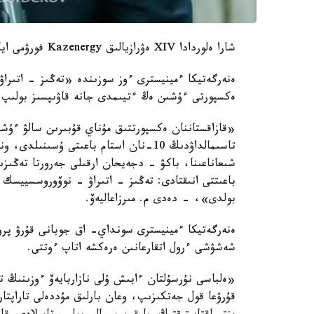
شارا ەلوردادا XIV ەۋرازيالىق Kazenergy فورۋمى اياسىندا وتۋدە، دەپ حابارلايدى قازاقپارات.
ەنەرگەتيكا ءمينيسترى ءوز سوزىندە «تەڭىز - اتىرا
ەكسپورتى ءۇشىن ەڭ ءتيىمدى جانە قاۋىپسىز بولىپ تا
«قازاقستاننان ەكسپورتتىق مۇناي قۇبىرىن سالۋ ءۇشى
تاسىمالداۋدىڭ 10-نان استام باعىتى ۇسى
شىعاناعىنا، باكۋ - دجەيحان ارقىلى جەرورتا تەڭىزى
باعىتتى انىقتادى: تەڭىز - اتىراۋ - نوۆوروسسييسك 
بولدى»، - دەدى م. مىرزاعاليەۆ.
ەنەرگەتيكا ءمينيسترى سونداي- اق جوبانى قۇرۋ پر
شەشۋشى ءرول اتقارعانىن ەرەكشە اتاپ ءوتتى.
«ەلباسى نۇرسۇلتان ءابىش ۇلى نازاربايەۆ ءوزىنىڭ ت
قۇرۋعا قول جەتكىزىپ، وعان بارلىق مۇددەلى تاراپتار