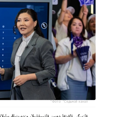
Фото: "Седьмой канал"
قازىرگى ۋاقىتقا دەيىن قاتىسۋشىلار وزدەرىنىڭ سايلاۋ