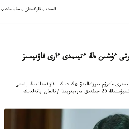
الەمدە
قازاقستان
ساياسات
ت
رتى ءۇشىن ەڭ ءتيىمدى ءارى قاۋىپسىز
يسترى ماعزۇم مىرزاعاليەۆ «ك ت ك- قازاقستاننىڭ باستى
ەكسپورتتىق باعىتى» اتتى كاسپي قۇبىر كونسورتسيۋمىنىڭ 25 جىلدىق مەرەيتويىنا ارنالعان پانەلدىك