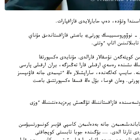
ۋ - نوۆوروسسييسك پورتى» باعىتى قازاقستاندىق مۇناي
بىلاتىنىن اتاپ ءوتتى.
ن كوپتەگەن نۇسقالار قارالدى. مۇنايدى ەكسپورتقا
نىلدى، ونىڭ ىشىندە رەسەي ارقىلى قارا تەڭىزگە، يران ارقىلى پارسى
نە. سايىپ كەلگەندە، ساراپشىلار ەڭ ءتيىمدى جانە قاۋىپسىز
پورتى. وعان قوسا، بۇل ەڭ قىسقا ەكسپورتتىق باعىت
وتسەسىندە قازاقستاننىڭ تۇڭعىش پرەزيدەنتىنىڭ ءوزى
اباندىلىعىمەن جانە بەدەلىمەن كاسپي قۇبىر كونسورتسيۋمىن
دى تارتا الدى. ... بۇگىندە جوبا تابىستى كوپجاقتى