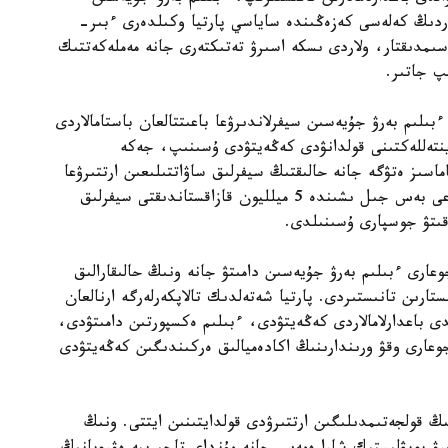
تاردىڭ كەلەسى كەزەڭىندە ساياسي پارتيا وكىلدەرى ءبىر-
اسىمدىقتار، ولاردى ىسكە اسىرۋ تەتىكتەرى جانە مەملەكەتتىك
پ جاتىر.
ىلىم بەرۋ جۇيەسىن سيفرلاندىرۋعا باعىتتالعان باستامالاردى
 ينتەللەكتىنى قولدانۋدى كەڭەيتۋدى ۇسىنىپ، جەكە
ماسىز ەتۋگە جانە حالىقتىڭ سيفرلىق ساۋاتتىلىعىن ارتتىرۋعا
باسىمدىق بەرەتىنىن مالىمدەدى. سونىمەن قاتار الداعى بەس جىل ىشىندە 5 ميلليون قازاقستاندىقتى سيفرلىق
وقىتۋ جوسپارى ۇسىنىلدى.
دالى جوعارى ءبىلىم بەرۋ جۇيەسىن دامىتۋ جانە ونىڭ حالىقارالىق
ستارىن تانىستىردى. پارتيا شەتەلدىك تالاپكەرلەرگە ارنالعان
 باعدارلامالاردى كەڭەيتۋدى، ءبىلىم ەكسپورتىن دامىتۋدى،
وعارى وقۋ ورىندارىنىڭ اكادەميالىق ەركىندىگىن كەڭەيتۋدى
 قولجەتىمدىلىگىن ارتتىرۋدى قولدايتىنىن ايتتى. ونىڭ