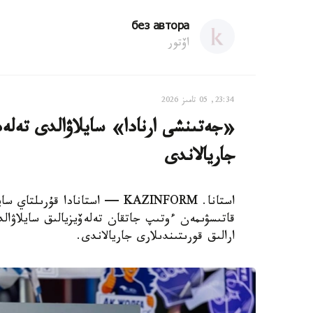
без автора
اۆتور
23:34, 05 تامىز 2026
«جەتىنشى ارنادا» سايلاۋالدى تەلەد
جاريالاندى
استانا. KAZINFORM — استانادا قۇ
قاتىسۋىمەن ءوتىپ جاتقان تەلەۆيزيالىق سايلاۋا
ارالىق قورىتىندىلارى جاريالاندى.