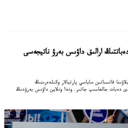
ەباتتىڭ ارالىق داۋىس بەرۋ ناتيجەسى
رىلتاي سايلاۋىنا قاتىساتىن ساياسي پارتيالار وكىلدەرىنىڭ
لدى دەبات جالعاسىپ جاتىر. وندا ونلاين داۋىس بەرۋدىڭ