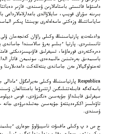
دامىتۋعا قاتىستى باستامالارىن ۇسىندى. قازىر دەبات
بىرىنە سۇراق قويىپ، سايلاۋالدى باعدارلامالارداعى ب
ساياساتتىڭ وزەكتى ماسەلەلەرى بويىنشا پىكىر الماسى
«ادىلەت» پارتياسىنىڭ وكىلى راۋان كەنجەحان ۇلى ءب
تانىستىردى. پارتيا ءبىلىم بەرۋ سالاسىندا جاساندى
دەرەكتەردى قورعاۋعا، تسيفرلىق قاۋىپسىزدىكتى قامتا
تەحنولوگيالار مەن جاساندى ينتەللەكت داعدىلارىنا 
Respublica پارتياسىنىڭ وكىلى مەيرامگۇل ءما
باسەكەگە قابىلەتتىلىگىن ارتتىرۋعا باعىتتالعان ۇسىنى
سيفرلىق قابىلداۋ جۇيەسىن ەنگىزۋدى، قوس ديپلومدى
تاۋەلسىز اككرەديتتەۋ جۇيەسىن جەتىلدىرۋدى جانە ج
ۇسىندى.
ج س د پ وكىلى ماقسۋت ناسيبۋلوۆ جوعارى ءبىلىمنىڭ