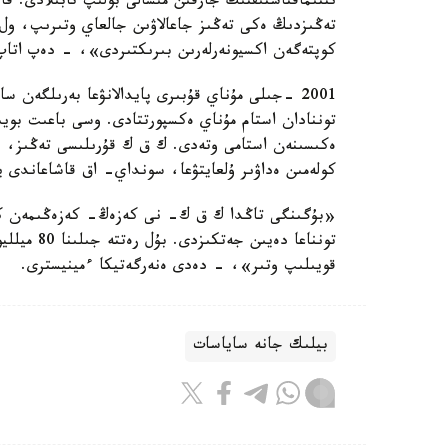
ىنتىماقتاستىقتىڭ جارقىن مىسالى بولىپ تابىلادى. ق
تەڭىزدىڭ ەكى تەڭىز جاعالاۋىن جالعاي وتىرىپ، ول 
كوپتەگەن اكسيونەرلەرىن بىرىكتىردى»، - دەپ اتاپ 
توننادان استام مۇناي ەكسپورتتادى. وسى باعىت بويى
ەكىسىنەن استامى وتەدى. ك ق ك قۇرىلىسى تەڭىز، قا
كولەمىن ەداۋىر ۇلعايتۋعا، سونداي- اق قاشاعاندى 
تونناعا دە
قويىلىپ وتىر»، - دەدى ەنەرگەتيكا ءمينيسترى.
بيلىك جانە ساياسات