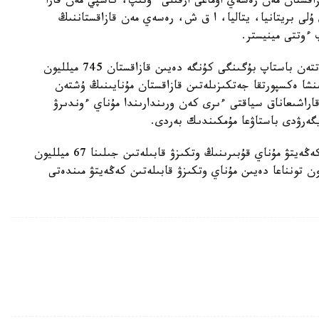
ازاقستان مەن رەسەي اۋماعى ارقىلى ءوتىپ، كاسپي مەن قارا
ۇلى بريتانيا، يتاليا، ا ق ش، رەسەي مەن قازاقستاننىڭ
ءوتتى مينيستر.
2001 -جىلى مۇناي قۇبىرى پايدالانۋعا بەرىلگەن ساتتەن باستاپ بۇگىنگى كۇنگە دەيىن قازاقستان 745 ميلليون
نشا ەكسپورتقا جەتكىزىلەتىن قازاقستان مۇنايىنىڭ ۇشتەن
راشىعاناق سياقتى ءىرى كەن ورىندارىندا مۇناي ءوندىرۋ
يگەرۋدى باستاۋعا مۇمكىندىك بەردى.
«بۇگىنگى تاڭدا ك ق ك- نى كەزەڭ- كەزەڭىمەن كەڭەيتۋ مۇناي قۇبىرىنىڭ وتكىزۋ قابىلەتىن جىلىنا 67 ميلليون
يىن جەتكىزدى. بۇل رەتتە جىلىنا 80 ميلليون تونناعا دەيىن مۇناي وتكىزۋ قابىلەتىن كەڭەيتۋ مىندەتى