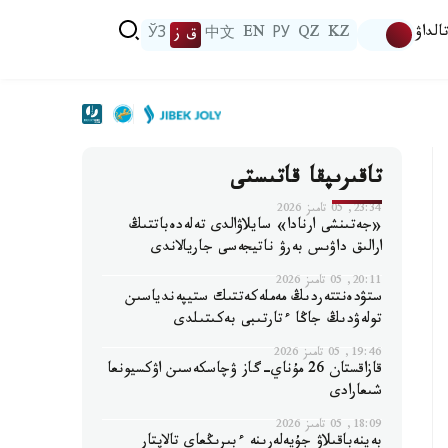
الداۋ
KZ
QZ
РУ
EN
中文
ق ز
ЎЗ
تاقىرىپقا قاتىستى
23:34, 05 تامىز 2026
«جەتىنشى ارنادا» سايلاۋالدى تەلەدەباتتىڭ
ارالىق داۋىس بەرۋ ناتيجەسى جاريالاندى
20:11, 05 تامىز 2026
ستۋدەنتتەردىڭ مەملەكەتتىك ستيپەندياسىن
تولەۋدىڭ جاڭا ءتارتىبى بەكىتىلدى
19:46, 05 تامىز 2026
قازاقستان 26 مۇناي-گاز ۋچاسكەسىن اۋكسيونعا
شىعارادى
18:09, 05 تامىز 2026
بەينەباقىلاۋ جۇيەلەرىنە ءبىرىڭعاي تالاپتار