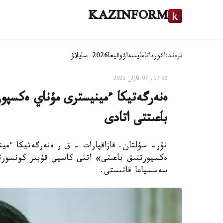
KAZINFORM
ترەند:
اقوردا
تاعايىنداۋ
وقيعا
2026-سايلاۋ
17:02, 07 قازان 2021
ەنەرگەتيكا ءمينيسترى مۇناي ەكسپو
باعىتتى اتادى
نۇر- سۇلتان. قازاقپارات – ق ر ەنەرگەتيكا ءمين
سەسسياعا قاتىستى.