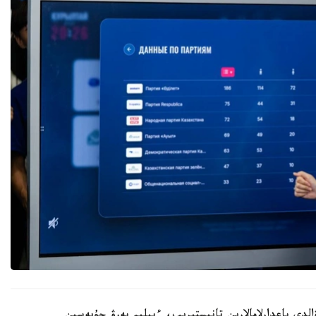
الدى باعدارلامالارىن تانىستىرىپ، ءبىلىم بەرۋ جۇيەسىن