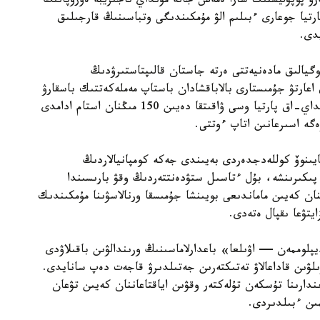
ەرۋ پوپۋليستىك شارا ەمەس جانە مۇنداي تاجىريبە ەۋروپانىڭ
رتيا جوعارى ءبىلىم الۋ مۇمكىندىگى وتباسىنىڭ قارجىلىق
دى.
گيالىق مادەنيەتتى ەرتە جاستان قالىپتاستىرۋدىڭ
 اعارتۋ جۇمىستارى بالاباقشادان باستاپ مەملەكەتتىك باسقارۋ
جۇيەسىنە دەيىن ۇزدىكسىز جۇرگىزىلۋى قاجەت. سونداي-اق پارتيا وسى ۋاقىتقا دەيىن 150 مىڭنان استام ادامدى
زەگە اسىرعانىن اتاپ ءوتتى.
يىنوۆ كوللەدجدەردى بەيىندى جەكە كومپانيالاردىڭ
پىكىرىنشە، بۇل ءتاسىل ستۋدەنتتەردىڭ وقۋ بارىسىندا
نان كەيىن ماماندىعى بويىنشا جۇمىسقا ورنالاسۋىنا مۇمكىندىك
يتۋعا ىقپال ەتەدى.
لوممەن — اۋىلعا» باعدارلاماسىنىڭ ورىندالۋىن باقىلاۋدى
ىلۋىن قاداعالاۋ تەتىكتەرىن جەتىلدىرۋ قاجەت دەپ سانايدى.
ندارىنا تۇسكەن تۇلەكتەر وقۋىن اياقتاعاننان كەيىن تۋعان
ىن ءبىلدىردى.