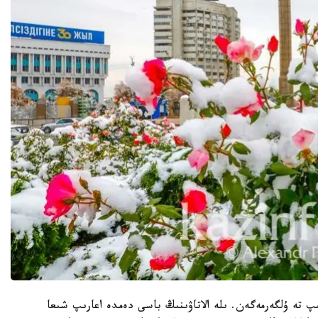
پ تە ۇلگەرمەگەن. ىلە الاتاۋىنىڭ باسى دەمدە اعارىپ شىعا