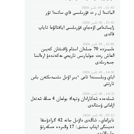
11:42, 04 تامىز 2026
الماتىدا ل ر ت قۇرىلىسى قاي ساتىدا تۇر
15:42, 03 تامىز 2026
زايسانداعى اۋەجاي قۇرىلىسى اياقتالۋعا تاياپ
قالدى
15:06, 03 تامىز 2026
ەلىمىزدە 70 جىلدان استام ۋاقىتتان كەيىن
العاش رەت جولبارىس تاريحي مەكەندەۋ ارەالىنا
جىبەرىلدى
14:52, 03 تامىز 2026
اباي وبلىسىندا تاعى ءبىر اۋىل ىشىمدىكتەن باس
تارتتى
14:23, 03 تامىز 2026
شىلدەدە شەكارادان وتپەك بولعان 4 مىڭ شەتەل
ازاماتى ۇستالدى
07:12, 03 تامىز 2026
نايزاعاي، شاڭدى داۋىل جانە 42 گرادۋسقا
دەيىنگى اپتاپ ىستىق: 17 وڭىردە ەسكەرتۋ