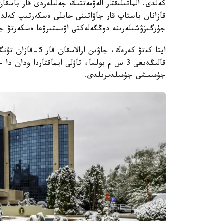
قازانان باستاپ قار جاۋاتىنى جايلى ەسكەرتىپ كەلدى.
جۇرگىزۋشىلەرىنە دوڭگەلەكتى اۋىستىرۋعا ەسكەرتۋ ج
ايتا كەتۋ كەرەك، ج
جۇمىسشى جۇمىلدىرىلدى.