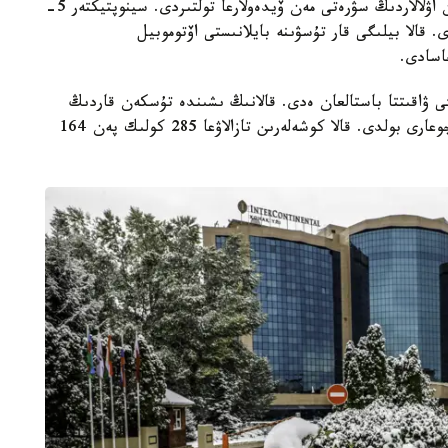
كەلدى. الماتىلىقتار الەۋمەتتىك جەلىلەردى قار باسقان اۋلالاردىڭ سۋرەتى مەن ۆيدەولارعا تولتىردى. سينوپتيكتەر 5-
 قالا بيلىگى قار تۇسۋىنە بايلانىستى اۆتوموبيل
اسادى.
اۋىن ارالاسقان قار 5-قازان تۇنگى ۋاقىتتا باستالعان ەدى. قالانىڭ ىشىندە تۇسكەن قاردىڭ
قالىڭدىعى 3 س م بولسا، تاۋلى ايماقتاردا ودان دا جوعارى بولدى. قالا كوشەلەرىن تازالاۋعا 285 كولىك پەن 164