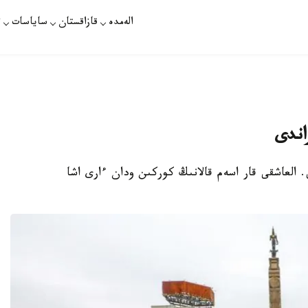
الەمدە
قازاقستان
ساياسات
ت
راندى
ى. العاشقى قار اسەم قالانىڭ كوركىن ودان ءارى اشا