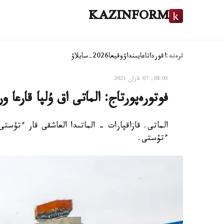
KAZINFORM
ترەند:
اقوردا
تاعايىنداۋ
وقيعا
2026-سايلاۋ
08:05, 07 قازان 2021
فوتورەپورتاج: الماتى اق ۇلپا قارعا و
الماتى. قازاقپارات - الماتىدا العاشقى قار ءتۇست
ءتۇستى.