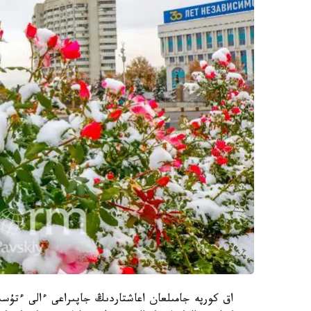
اق كورپە جامىلعان اعاشتاردىڭ جاپىراعى ءالى ءتۇسى