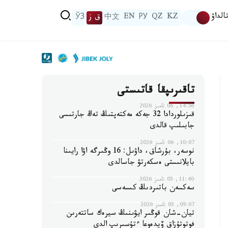
الداۋ
KZ
QZ
РУ
EN
中文
ق ز
ЎЗ
تاقىرىپقا قاتىستى
14:56, 06 تامىز 2026
قىزىلوردادا 32 جەكە مەكتەپتىڭ تەڭ جارتىسى
جابىلىپ قالدى
10:07, 06 تامىز 2026
نوسەر، بۇرشاق، داۋىل: 16 وڭىرگە اۋا رايىنا
بايلانىستى ەسكەرتۋ جاسالدى
11:40, 05 تامىز 2026
سەكسەن باتىردىڭ كىسەسى
09:07, 05 تامىز 2026
تيان-شان قوڭىر ايۋىنىڭ سيرەك ساتتەرىن
فوتوتۇزاق ۆيدەوعا ءتۇسىرىپ الدى