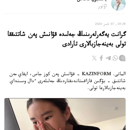
اۆتور
19:29, 07 تامىز 2026
گرانت يەگەرلەرىنىڭ جەلىدە قۋانىش پەن شاتتىققا
تولى بەينەجازبالارى تارادى
الماتى. KAZINFORM - قۋانىش پەن كوز جاس، ايقاي مەن
شاتتىق - بۇگىن قازاقستاندىقتاردىڭ جەلىلەرى ءدال وسىنداي
بەينەجازبالارعا تولى.