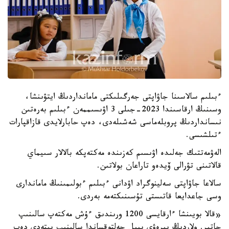
ءبىلىم سالاسىنا جاۋاپتى جەرگىلىكتى مامانداردىڭ ايتۋىنشا،
وسىنىڭ ارقاسىندا 2023-جىلى 3 اۋىسىممەن ءبىلىم بەرەتىن
نىسانداردىڭ پروبلەماسى شەشىلەدى، دەپ حابارلايدى قازاقپارات
ءتىلشىسى.
الەۋمەتتىك جەلىدە اۋىسىم كەزىندە مەكتەپكە بالالار سىيماي
قالاتىنى تۋرالى ۆيدەو تاراعان بولاتىن.
سالاعا جاۋاپتى سەلينوگراد اۋدانى ءبىلىم ءبولىمىنىڭ ماماندارى
وسى جاعدايعا قاتىستى تۇسىنىكتەمە بەردى.
«قالا بويىنشا ءارقايسى 1200 ورىندىق ءۇش مەكتەپ سالىنىپ
جاتىر. ولاردىڭ بىرەۋى بيىل جەلتوقساندا سالىنىپ بىتەدى دەپ