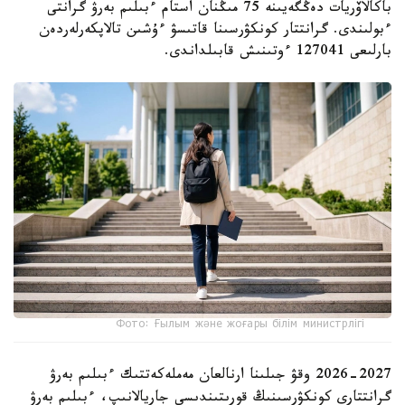
باكالاۆريات دەڭگەيىنە 75 مىڭنان استام ءبىلىم بەرۋ گرانتى
ءبولىندى. گرانتتار كونكۋرسىنا قاتىسۋ ءۇشىن تالاپكەرلەردەن
بارلىعى 127041 ءوتىنىش قابىلداندى.
Фото: Ғылым және жоғары білім министрлігі
2026-2027 وقۋ جىلىنا ارنالعان مەملەكەتتىك ءبىلىم بەرۋ
گرانتتارى كونكۋرسىنىڭ قورىتىندىسى جاريالانىپ، ءبىلىم بەرۋ