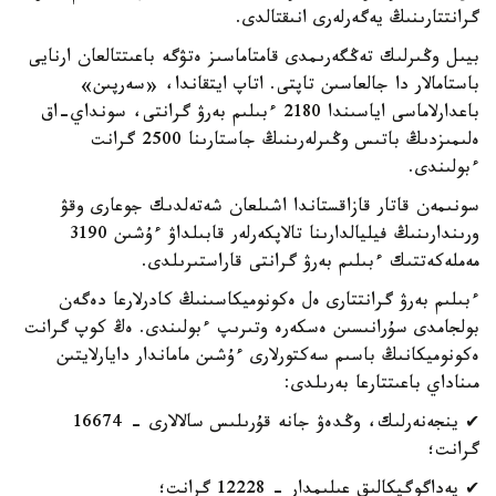
گرانتتارىنىڭ يەگەرلەرى انىقتالدى.
بيىل وڭىرلىك تەڭگەرىمدى قامتاماسىز ەتۋگە باعىتتالعان ارنايى
باستامالار دا جالعاسىن تاپتى. اتاپ ايتقاندا، «سەرپىن»
باعدارلاماسى اياسىندا 2180 ءبىلىم بەرۋ گرانتى، سونداي-اق
ەلىمىزدىڭ باتىس وڭىرلەرىنىڭ جاستارىنا 2500 گرانت
ءبولىندى.
سونىمەن قاتار قازاقستاندا اشىلعان شەتەلدىك جوعارى وقۋ
ورىندارىنىڭ فيليالدارىنا تالاپكەرلەر قابىلداۋ ءۇشىن 3190
مەملەكەتتىك ءبىلىم بەرۋ گرانتى قاراستىرىلدى.
ءبىلىم بەرۋ گرانتتارى ەل ەكونوميكاسىنىڭ كادرلارعا دەگەن
بولجامدى سۇرانىسىن ەسكەرە وتىرىپ ءبولىندى. ەڭ كوپ گرانت
ەكونوميكانىڭ باسىم سەكتورلارى ءۇشىن ماماندار دايارلايتىن
مىناداي باعىتتارعا بەرىلدى:
✔ ينجەنەرلىك، وڭدەۋ جانە قۇرىلىس سالالارى - 16674
گرانت؛
✔ پەداگوگيكالىق عىلىمدار - 12228 گرانت؛