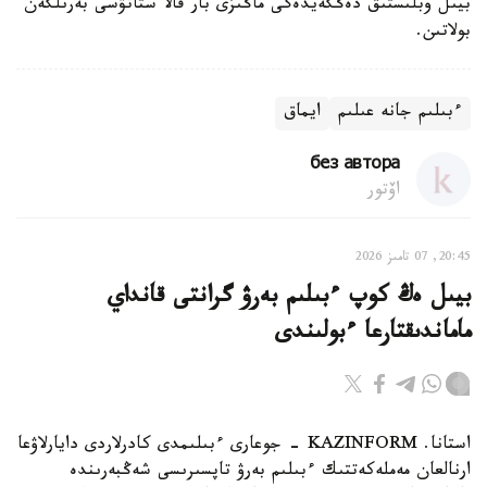
بيىل وبلىستىق دەڭگەيدەگى ماڭىزى بار قالا ستاتۋسى بەرىلگەن
بولاتىن.
ءبىلىم جانە عىلىم
ايماق
без автора
اۆتور
20:45, 07 تامىز 2026
بيىل ەڭ كوپ ءبىلىم بەرۋ گرانتى قانداي
ماماندىقتارعا ءبولىندى
استانا. KAZINFORM - جوعارى ءبىلىمدى كادرلاردى دايارلاۋعا
ارنالعان مەملەكەتتىك ءبىلىم بەرۋ تاپسىرىسى شەڭبەرىندە