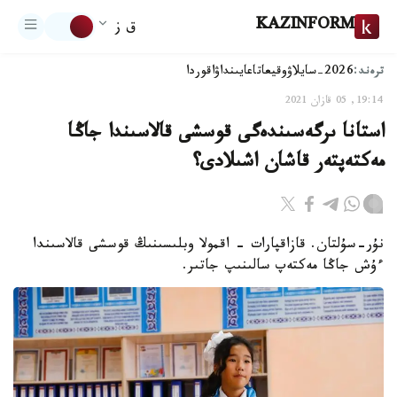
KAZINFORM
ق ز
ترەند:
2026-سايلاۋ
وقيعا
تاعايىنداۋ
اقوردا
19:14, 05 قازان 2021
استانا ىرگەسىندەگى قوسشى قالاسىندا جاڭا
مەكتەپتەر قاشان اشىلادى؟
نۇر-سۇلتان. قازاقپارات - اقمولا وبلىسىنىڭ قوسشى قالاسىندا
ءۇش جاڭا مەكتەپ سالىنىپ جاتىر.