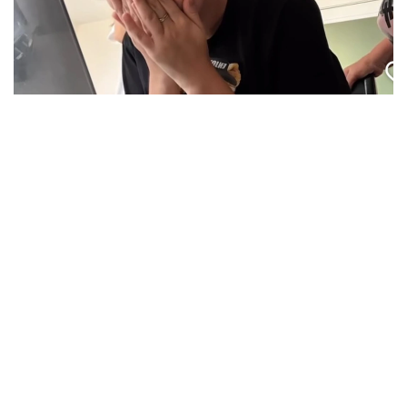
Кадр из видео
بۇگىن، 7-تامىز كۇنى عىلىم جانە جوعارى ءبىلىم مينيسترلىگى
2026-2027 وقۋ جىلىنا ارنالعان مەملەكەتتىك ءبىلىم بەرۋ
گرانتتارىنىڭ يەگەرلەرى ءتىزىمىن جاريالادى. بيىل 75 مىڭنان
استام تالاپكەر ەلىمىزدىڭ جوعارى وقۋ ورىندارىندا تەگىن ءبىلىم
الۋ مۇمكىندىگىنە يە بولدى.
بۇل كۇن كونكۋرس ناتيجەلەرىن تاعاتسىزدانا كۇتكەن مىڭداعان
قازاقستاندىق تۇلەك ءۇشىن ەڭ ماڭىزدى ءارى ۋايىمعا تولى
ساتتەردىڭ بىرىنە اينالدى.