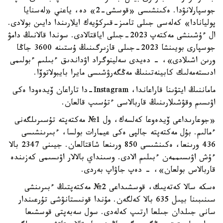
جوسپارلانۋدا. ەكىنشىسى «قوسشى-2» دە، ياعني «لەسنايا
پوليانادا» كەلەسى جىلى تامىز-قىركۇيەك ايلارىندا دايىن بولادى.
ال ءۇشىنشى مەكتەپ 2023-جىلى اياقتالادى. سوندا قالانىڭ دامۋ
جوسپارى بويىنشا 2023-جىلى قازىرگىنىڭ ۇستىنە 3600 جاڭا
ورىن اشىلادى»، - دەيدى سەلينوگراد اۋداندىق ءبىلىم ءبولىمى
ادىستەمەلىك كابينەتىنىڭ مەڭگەرۋشىسى مايرا بايبولاتوۆا.
ماماننىڭ ايتۋىنا قاراعاندا، Instagram-دا تاراعان ۆيدەودا ەكى
اۋىسىم وقۋشىلارىنىڭ قاربالاسى ءتۇسىپ قالعان.
«جوعارىداعى ۆيدەوعا كەلسەك، ول 1№ مەكتەپتە تۇسىرىلگەنى
ءمالىم. بۇل مەكتەپتە جالپى ەكى عيمارات بولسا، ءبىرىنشىسى
436 ورىنعا، ەكىنشىسى 850 ورىنعا شاقتالعان. جيىنى 2347 بالا
ءۇش اۋىسىممەن ءبىلىم الادى. وسىنداي بالالار اۋىسىمى كەزىندە
قاربالاس بولعان»، - دەپ جاۋاپ بەردى.
ەسكە سالا كەتەيىك، قوسشىداعى 2№ مەكتەپتىڭ ءبىرىنشى
سىنىبىنا بيىل 635 بالا كەلگەن. مۇندا قونىستانۋشى تۇرعىندار
سانى جىلدان جىلعا ارتىپ كەلەدى. سول سەبەپتى قوسشىعا