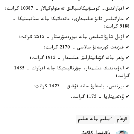
✔ اقپاراتتىق- كوممۋنيكاتسيالىق تەحنولوگيالار - 10387 گرانت؛
✔ جاراتىلىس تانۋ عىلىمدارى، ماتەماتيكا جانە ستاتيستيكا -
9188 گرانت؛
✔ اۋىل شارۋاشىلىعى جانە بيورەسۋرستار - 2515 گرانت؛
✔ قىزمەت كورسەتۋ سالاسى - 2170 گرانت؛
✔ ونەر جانە گۋمانيتارلىق عىلىمدار - 1915 گرانت؛
✔ الەۋمەتتىك عىلىمدار، جۋرناليستيكا جانە اقپارات - 1485
گرانت؛
✔ بيزنەس، باسقارۋ جانە قۇقىق - 1423 گرانت؛
✔ ۆەتەريناريا - 1175 گرانت.
قوعام
ءبىلىم جانە عىلىم
باقىتجول كاكەش