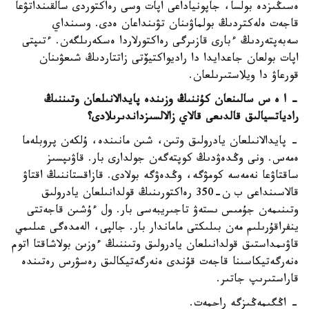
ەسىڭىزدە بولسا، جاپونياداعى اپات وسى رەاكتوردى سالقىنداتۋعا
قاجەت ەلەكتردىڭ بولماۋىنان تۋىنداعان ەدى. وسىنداي
سەبەپتەردىڭ ءبارى قازىرگى رەاكتورلاردا ەسكەرىلگەن. ءتىپتى
اپات بولعان جاعدايدا دا راديواكتيۆتى زاتتاردىڭ شىعۋىنان
قورعاۋ دا ويلاستىرىلعان.
- ا ە س سالىنعان كۇننىڭ وزىندە پايدالانىلعان وتىننىڭ
رادياتسيالىق قالدىعى قالاي زالالسىزداندىرىلادى؟
- پايدالانىلعان يادرولىق وتىن، شىن مانىندە، ۇلكەن پروبلەما
ەمەس. ونى وڭدەۋدىڭ كوپتەگەن جولدارى بار. قاۋىپسىز
ساقتاۋعا نەمەسە كومۋگە، وڭدەۋگە بولادى. قازاقستاننىڭ اقتاۋ
قالاسىنداعى ب ن-350 رەاكتورىنىڭ قولدانىلعان يادرولىق
وتىنىمەن جۇمىس ىستەۋ تاجىريبەسى بار. ول ءۇشىن قاجەتتى
ينفراقۇرىلىم مەن بىلىكتى ماماندار بار. جالپى، الەمدەگى عىلىمي
قاۋىمداستىق قولدانىلعان يادرولىق وتىننىڭ ءوزىن بولاشاقتا اتوم
ەنەرگەتيكاسىنا قاجەت قۇندى ەنەرگەتيكالىق رەسۋرس رەتىندە
قاراستىرىپ جاتىر.
- اڭگىمەڭىزگە راحمەت.