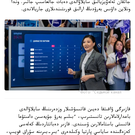
جاتقان تەلەۆيزيالىق سايلاۋالدى دەبات جالعاسىپ جاتىر. وندا
ونلاين داۋىس بەرۋدىڭ ارالىق قورىتىندىلارى جاريالاندى.
Фото: "Седьмой канал"
قازىرگى ۋاقىتقا دەيىن قاتىسۋشىلار وزدەرىنىڭ سايلاۋالدى
باعدارلامالارىن تانىستىرىپ، ءبىلىم بەرۋ جۇيەسىن دامىتۋعا
قاتىستى باستامالارىن ۇسىندى. قازىر دەباتتاردىڭ كەلەسى
كەزەڭىندە ساياسي پارتيا وكىلدەرى ءبىر-بىرىنە سۇراق قويىپ،