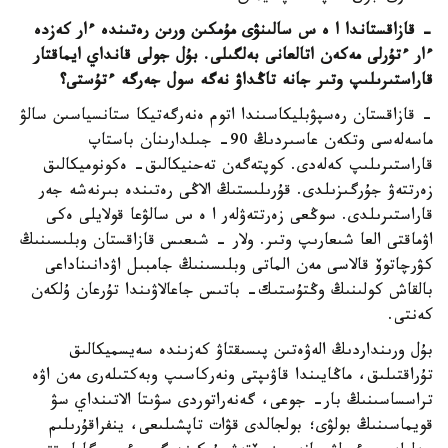
- قازاقستاندا ا ە س سالىنۋى مۇمكىن ورىن رەتىندە ءار كەزدە
ءار ءتۇرلى مەكەن اتالعانى بەلگىلى. بۇل جولى قانداي ايماقتار
قاراستىرىلىپ وتىر جانە تاڭداۋ نەگە سول جەرگە ءتۇستى؟
- قازاقستان رەسپۋبليكاسىندا اتوم ەنەرگەتيكا ستانسياسىن سالۋ
ماسەلەسى وتكەن عاسىردىڭ 90- جىلدارىنان باستاپ
قاراستىرىلىپ كەلەدى. كوپتەگەن تەحنيكالىق- ەكونوميكالىق
زەرتتەۋ جۇرگىزىلدى. قۇرىلىستىڭ الاڭى رەتىندە بىرنەشە جەر
قاراستىرىلدى. سوڭعى زەرتتەۋلەر ا ە س سالۋعا قولايلى ەكى
اۋماقتى العا شىعارىپ وتىر. ولار - شىعىس قازاقستان وبلىسىنىڭ
كۋرچاتوۆ قالاسى مەن الماتى وبلىسىنىڭ جامبىل اۋدانىناداعى
بالقاش كولىنىڭ وڭتۇستىك- باتىس جاعالاۋىندا تۇرعان ۇلكەن
كەنتى.
بۇل ورىنداردىڭ الەۋەتىن پىسىقتاۋ كەزىندە سەيسميكالىق
تۇراقتىلىق، ماڭايىندا قاۋىپتى ونەركاسىپ وبەكتىلەرى مەن اۋە
تراسساسىنىڭ بار- جوعى، گەنەراتوردى سۋىتا الاتىنداي سۋ
قويماسىنىڭ بولۋى؛ بولجالدى قۋات تاپشىلىعى، ينفراقۇرىلىم