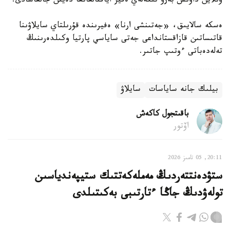
ونلاين داۋىس بەرۋ تىكەلەي ەفير اياقتالعانعا دەيىن جالعاسادى.
ەسكە سالايىق، «جەتىنشى ارنا» ەفيرىندە قۇرىلتاي سايلاۋىنا
قاتىساتىن قازاقستانداعى جەتى ساياسي پارتيا وكىلدەرىنىڭ
تەلەدەباتى ءوتىپ جاتىر.
بيلىك جانە ساياسات
سايلاۋ
باقىتجول كاكەش
اۆتور
20:11, 05 تامىز 2026
ستۋدەنتتەردىڭ مەملەكەتتىك ستيپەندياسىن
تولەۋدىڭ جاڭا ءتارتىبى بەكىتىلدى