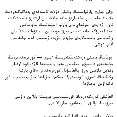
«اق جول» پارتياسىنىڭ وكىلى دۋلات تاستەكەي پەداگوگتەردىڭ
ەڭبەك جاعدايىن جاقسارتۋ جانە جالاقىسىن ارتتىرۋ قاجەتتىگىنە
نازار اۋداردى. سونداي-اق پارتيا الەۋمەتتىك ساياساتتى
جەتىلدىرۋگە جانە ءبىلىم بەرۋ جۇيەسىن دامىتۋعا باعىتتالعان
زاڭنامالىق باستامالاردى جۇيەلى تۇردە ۇسىنىپ كەلە جاتقانىن
اتاپ ءوتتى.
جوبانىڭ باستى ەرەكشەلىكتەرىنىڭ ءبىرى — كورەرمەندەردىڭ
بەلسەندى قاتىسۋى. تىكەلەي ەفير بارىسىندا QR-كود ارقىلى
ونلاين داۋىس بەرۋ جالعاسۋدا. كورەرمەندەر «قاي پارتيا
وكىلىنىڭ ءسوزى ءوتىمدى؟“ دەگەن سۇراققا جاۋاپ بەرىپ، ءوز
تاڭداۋىن جاساۋدا.
العاشقى كەزەڭدەردىڭ قورىتىندىسى بويىنشا ونلاين داۋىس
بەرۋدىڭ ارالىق ناتيجەلەرى جاريالاندى.
ونلاين داۋىس بەرۋدىڭ ارالىق ناتيجەلەرى: