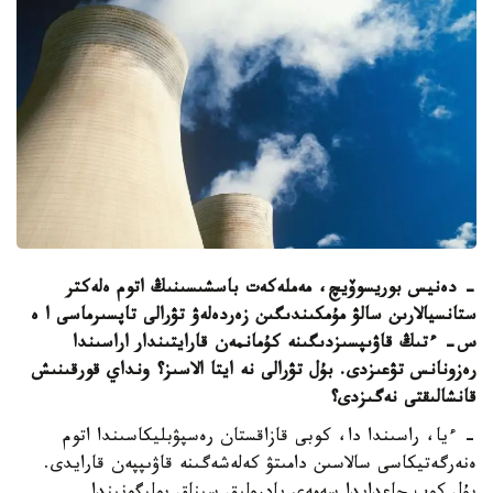
- دەنيس بوريسوۆيچ، مەملەكەت باسشىسىنىڭ اتوم ەلەكتر
ستانسيالارىن سالۋ مۇمكىندىگىن زەردەلەۋ تۋرالى تاپسىرماسى ا ە
س- ءتىڭ قاۋىپسىزدىگىنە كۇمانمەن قارايتىندار اراسىندا
رەزونانس تۋعىزدى. بۇل تۋرالى نە ايتا الاسىز؟ ونداي قورقىنىش
قانشالىقتى نەگىزدى؟
- ءيا، راسىندا دا، كوبى قازاقستان رەسپۋبليكاسىندا اتوم
ەنەرگەتيكاسى سالاسىن دامىتۋ كەلەشەگىنە قاۋىپپەن قارايدى.