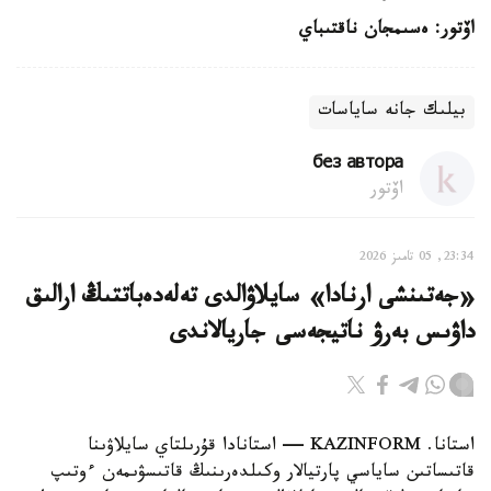
اۆتور: ەسىمجان ناقتىباي
بيلىك جانە ساياسات
без автора
اۆتور
23:34, 05 تامىز 2026
«جەتىنشى ارنادا» سايلاۋالدى تەلەدەباتتىڭ ارالىق
داۋىس بەرۋ ناتيجەسى جاريالاندى
استانا. KAZINFORM — استانادا قۇرىلتاي سايلاۋىنا
قاتىساتىن ساياسي پارتيالار وكىلدەرىنىڭ قاتىسۋىمەن ءوتىپ