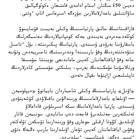
دەيىن 150 مىڭنان استام ادامدى قامتىعان ەكولوگيالىق
ساۋاتتىلىق باعدارلامالارىن جۇزەگە اسىرعانىن اتاپ ءوتتى.
قازاقستاننىڭ حالىق پارتياسىنىڭ وكىلى بەيبىت قۇسايىنوۆ
كوللەدجدەردى بەيىندى جەكە كومپانيالاردىڭ سەنىمگەرلىك
باسقارۋىنا بەرۋدى ۇسىندى. پارتيانىڭ پىكىرىنشە، بۇل ءتاسىل
ستۋدەنتتەردىڭ وقۋ بارىسىندا وندىرىستىك تاجىريبەدەن وتۋىنە
جانە وقۋ اياقتالعاننان كەيىن ماماندىعى بويىنشا جۇمىسقا
ورنالاسۋىنا مۇمكىندىك بەرىپ، بىلىكتى جۇمىسشى كادرلاردىڭ
تاپشىلىعىن ازايتۋعا ىقپال ەتەدى.
«اۋىل» پارتياسىنىڭ وكىلى شاحماردان بايمانوۆ «ديپلوممەن
— اۋىلعا» باعدارلاماسىنىڭ ورىندالۋىن باقىلاۋدى كۇشەيتۋدى
ۇسىندى. پارتيا باعدارلامانىڭ ىسكە اسىرىلۋىن قاداعالاۋ
تەتىكتەرىن جەتىلدىرۋ قاجەت دەپ سانايدى. سونىمەن قاتار
اۋىلدىق كۆوتا ارقىلى جوعارى وقۋ ورىندارىنا تۇسكەن تۇلەكتەر
وقۋىن اياقتاعاننان كەيىن تۋعان اۋىلدارىنا بارىپ ەڭبەك ەتۋى
ءتيىس دەگەن ۇستانىمىن ءبىلدىردى.