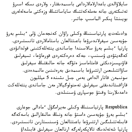
سايلاۋالدى باعدارلامالارداعى باسىمدىقتار، ولاردى ىسكە اسىرۋ
تەتىكتەرى جانە مەملەكەتتىك ساياساتتىڭ وزەكتى ماسەلەلەرى
بويىنشا پىكىر الماسىپ جاتىر.
«ادىلەت» پارتياسىنىڭ وكىلى راۋان كەنجەحان ۇلى ءبىلىم بەرۋ
جۇيەسىن سيفرلاندىرۋعا باعىتتالعان باستامالاردى تانىستىردى.
پارتيا ءبىلىم بەرۋ سالاسىندا جاساندى ينتەللەكتىنى قولدانۋدى
كەڭەيتۋدى ۇسىنىپ، جەكە دەرەكتەردى قورعاۋعا، تسيفرلىق
قاۋىپسىزدىكتى قامتاماسىز ەتۋگە جانە حالىقتىڭ سيفرلىق
ساۋاتتىلىعىن ارتتىرۋعا باسىمدىق بەرەتىنىن مالىمدەدى.
سونىمەن قاتار الداعى بەس جىل ىشىندە 5 ميلليون
قازاقستاندىقتى سيفرلىق تەحنولوگيالار مەن جاساندى ينتەللەكت
داعدىلارىنا وقىتۋ جوسپارى ۇسىنىلدى.
Respublica پارتياسىنىڭ وكىلى مەيرامگۇل ءمادالى جوعارى
ءبىلىم بەرۋ جۇيەسىن دامىتۋ جانە ونىڭ حالىقارالىق باسەكەگە
قابىلەتتىلىگىن ارتتىرۋعا باعىتتالعان ۇسىنىستارىن تانىستىردى.
پارتيا شەتەلدىك تالاپكەرلەرگە ارنالعان سيفرلىق قابىلداۋ