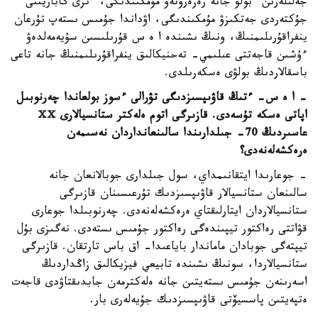
جەلىلەرىن ءبولۋ جانە رەزەرۆتەۋ مۇمكىندىگى، ءىرى گاباريتتى
جۇكتەردى جەتكىزۋ مۇمكىندىگى، اۋداندا جۇمىس ىستەپ تۇرعان
ينفراقۇرىلىمنىڭ، ونىڭ ىشىندە ا ە س قۇرىلىسىن سۇيەمەلدەۋ
ءۇشىن قاجەتتى عىلىمي- تەحنيكالىق ينفراقۇرىلىمنىڭ جانە تاعى
باسقالاردىڭ بولۋى ەسكەرىلدى.
- ا ە س- ءتىڭ قاۋىپسىزدىگى تۋرالى ءسوز بولعاندا چەرنوبىل
اپاتى ەسكە تۇسەدى. قازىرگى اتوم ەلەكتر ستانسيالارى
ⅩⅩ
عاسىردىڭ 70- جىلدارىندا سالىنعانداردان نەسىمەن
ەرەكشەلەنەدى؟
- جوعارىدا ايتقانىمداي، سول جىلدارى جوبالانعان جانە
سالىنعان ستانسيالار قاۋىپسىزدىك تۇرعىسىنان قازىرگى
ستانسيالاردان ايتارلىقتاي ەرەكشەلەنەدى. چەرنوبىلدا جوعارى
قۋاتتى رەاكتور تيپىندەگى رەاكتور جۇمىس ىستەدى. نەگىزى بۇل
تيپتەگى جوبادان ماماندار باياعىدا- اق باس تارتقان. قازىرگى
ستانسيالاردا، سونىڭ ىشىندە تابيعي فيزيكالىق زاڭداردىڭ
اسەرىنەن جۇمىس ىستەيتىن جانە ەلەكترمەن جابدىقتاۋدى قاجەت
ەتپەيتىن پاسسيۆتى قاۋىپسىزدىك جۇيەلەرى بار.