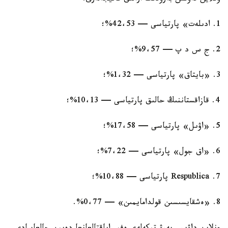
1. ادىلەت» پارتياسى — 42،53%؛
2. ج س د پ — 9،57%؛
3. «بايتاق» پارتياسى — 1،32%؛
4. قازاقستاننىڭ حالىق پارتياسى — 10،13%؛
5. «اۋىل» پارتياسى — 17،58%؛
6. «اق جول» پارتياسى — 7،22%؛
7. Respublica پارتياسى — 10،88%؛
8. «ەشقايسىسىن قولدامايمىن» — 0،77%.