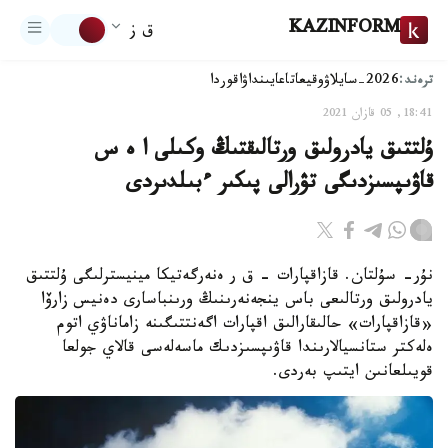
KAZINFORM
ق ز
ترەند:
2026-سايلاۋ
وقيعا
تاعايىنداۋ
اقوردا
18:41, 05 قازان 2021
ۇلتتىق يادرولىق ورتالىقتىڭ وكىلى ا ە س
قاۋىپسىزدىگى تۋرالى پىكىر ءبىلدىردى
نۇر- سۇلتان. قازاقپارات - ق ر ەنەرگەتيكا مينيسترلىگى ۇلتتىق
يادرولىق ورتالىعى باس ينجەنەرىنىڭ ورىنباسارى دەنيس زارۆا
«قازاقپارات» حالىقارالىق اقپارات اگەنتتىگىنە زاماناۋي اتوم
ەلەكتر ستانسيالارىندا قاۋىپسىزدىك ماسەلەسى قالاي جولعا
قويىلعانىن ايتىپ بەردى.