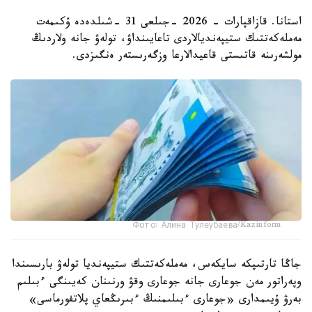
استانا. قازاقپارات - 2026 -جىلعى 31 -شىلدەدە ۇكىمەت
مەملەكەتتىك ستيپەنديالاردى تاعايىنداۋ، تولەۋ جانە ولاردىڭ
مولشەرىنە قاتىستى قاعيدالارعا وزگەرىستەر ەنگىزدى.
Фото: Алина Тулеубаева/Kazinform
جاڭا تارتىپكە سايكەس، مەملەكەتتىك ستيپەنديا تولەۋ بارىسىندا
وپەراتور مەن جوعارى جانە جوعارى وقۋ ورنىنان كەيىنگى ءبىلىم
بەرۋ ۇيىمدارى «جوعارى ءبىلىمنىڭ ءبىرىڭعاي پلاتفورماسى»