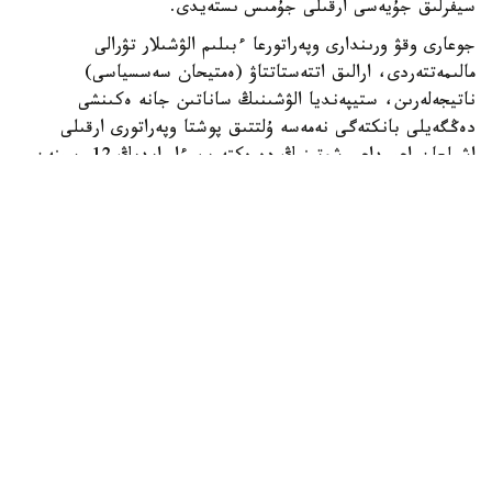
سيفرلىق جۇيەسى ارقىلى جۇمىس ىستەيدى.
جوعارى وقۋ ورىندارى وپەراتورعا ءبىلىم الۋشىلار تۋرالى
مالىمەتتەردى، ارالىق اتتەستاتتاۋ (ەمتيحان سەسسياسى)
ناتيجەلەرىن، ستيپەنديا الۋشىنىڭ ساناتىن جانە ەكىنشى
دەڭگەيلى بانكتەگى نەمەسە ۇلتتىق پوشتا وپەراتورى ارقىلى
اشىلعان اعىمداعى شوتىنىڭ دەرەكتەرىن ءار ايدىڭ 12-سىنەن
كەشىكتىرمەي جىبەرۋى ءتيىس.
ەگەر ايدىڭ 12- ءسى دەمالىس كۇنىنە سايكەس كەلسە، قۇجات
تاپسىرۋ مەرزىمى ودان كەيىنگى العاشقى جۇمىس كۇنىنە
اۋىستىرىلادى.
وپەراتور جوعارى وقۋ ورىندارىنان كەلىپ تۇسكەن مالىمەتتەردى
بەس جۇمىس كۇنى ىشىندە قاراپ، عىلىم جانە جوعارى ءبىلىم
سالاسىنداعى ۋاكىلەتتى ورگانعا جانە ءتيىستى سالانىڭ وزگە دە
ۋاكىلەتتى ورگاندارىنا قارجىلاندىرۋعا ءوتىنىم جىبەرەدى.
ءوز كەزەگىندە، ۋاكىلەتتى ورگاندار ءوتىنىم تۇسكەن كۇننەن
باستاپ ءۇش جۇمىس كۇنى ىشىندە ستيپەنديا الۋشىلاردىڭ