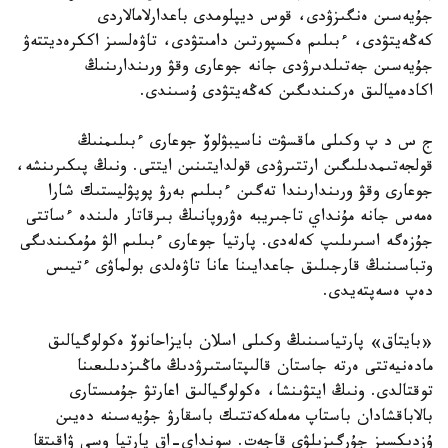
جۇيەسىن ەنگىزۋدى، قوس ديپلومدى باعدارلامالاردى
كەڭەيتۋدى، ءبىلىم ەكسپورتىن دامىتۋدى، تاۋەلسىز اككرەديتتەۋ
جۇيەسىن جەتىلدىرۋدى جانە جوعارى وقۋ ورىندارىنىڭ
اكادەميالىق ەركىندىگىن كەڭەيتۋدى ۇسىندى.
ج س د پ وكىلى ماقسۋت ناسيبۋلوۆ جوعارى ءبىلىمنىڭ
قولجەتىمدىلىگىن ارتتىرۋدى قولدايتىنىن ايتتى. ونىڭ پىكىرىنشە،
جوعارى وقۋ ورىندارىندا تەگىن ءبىلىم بەرۋ پوپۋليستىك شارا
ەمەس جانە مۇنداي تاجىريبە ەۋروپانىڭ بىرقاتار ەلىندە ءساتتى
جۇزەگە اسىرىلىپ كەلەدى. پارتيا جوعارى ءبىلىم الۋ مۇمكىندىگى
وتباسىنىڭ قارجىلىق جاعدايىنا عانا تاۋەلدى بولماۋى ءتيىس
دەپ ەسەپتەيدى.
«بايتاق» پارتياسىنىڭ وكىلى اسلان بايزاحانوۆ ەكولوگيالىق
مادەنيەتتى ەرتە جاستان قالىپتاستىرۋدىڭ ماڭىزدىلىعىنا
توقتالدى. ونىڭ ايتۋىنشا، ەكولوگيالىق اعارتۋ جۇمىستارى
بالاباقشادان باستاپ مەملەكەتتىك باسقارۋ جۇيەسىنە دەيىن
ۇزدىكسىز جۇرگىزىلۋى قاجەت. سونداي-اق پارتيا وسى ۋاقىتقا