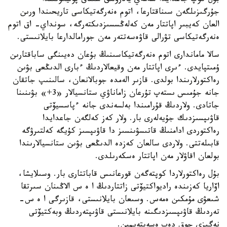
بۇل كوپ جاعدايدا سەمەي يادرولىق سىناق پوليگونىندا
جۇرگىزىلگەن سىناقتارعا، اتوم ەنەرگەتيكاسى تاريحىندا ورىن
العان كەيبىر اپاتتار مەن كەلەڭسسىزدىكتەرگە، سونداي- اق اتوم
ەنەرگەتيكاسى تۋرالى قاۋەسەتتەر مەن جورامالدارعا بايلانىستى.
سالا ماماندارى اتوم ەنەرگەتيكاسىنىڭ بۇعان دەيىنگى ساباقتارىن
ۇمىتپايدى. ءىرى اپاتتار مەن وقيعالاردىڭ ءبارى الدىڭعى بۋىن
رەاكتورلارىندا بولدى. قازىر الەمدە جوبالانعان، سالىنىپ جاتقان
جانە جۇمىس ىستەپ تۇرعان زاماناۋي ستانسيالار «3+» بۋىنىنا
جاتادى. ولاردىڭ قۇرامىندا بەلسەندى جانە ءپاسسيۆتى
قاۋىپسىزدىك جۇيەلەرى بار. ولار كەز كەلگەن جاعدايدا
رەاكتوردى ادامنىڭ قاتىسۋىنسىز دا قاۋىپسىز كۇيگە كەلتىرۋگە
قابىلەتتى. ولاردى سالعان كەزدە الدىڭعى بۋىن ستانسيالارىندا
بولعان اقاۋلار مەن اپاتتار ەسكەرىلدى.
بۇل رەاكتورلاردا كوپتەگەن قورعانىس قاباتتارى بار. وسىلايشا،
اۆاريا كەزىندە راديواكتيۆتى زاتتاردىڭ ا ە س الاڭىنان سىرتقا
شىعۋى مۇمكىن ەمەس. وسىعان بايلانىستى، قازىرگى ا ە س-
تەردىڭ قاۋىپسىزدىگىنە بايلانىستى قاۋىپتەردىڭ وبەكتيۆتى
نەگىزى جوق دەپ ەسەپتەيمىن.