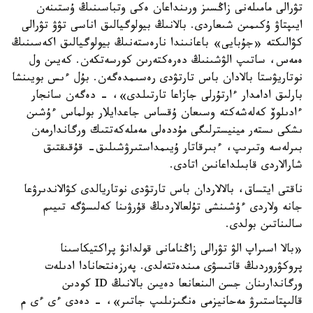
تۋرالى مامىلەنى زاڭسىز ورىنداعان ەكى وتباسىنىڭ ۇستىنەن
ايىپتاۋ ۇكىمىن شىعاردى. بالانىڭ بيولوگيالىق اناسى تۋۋ تۋرالى
كۋالىكتە «جۇبايى» باعانىندا نارەستەنىڭ بيولوگيالىق اكەسىنىڭ
ەمەس، ساتىپ الۋشىنىڭ دەرەكتەرىن كورسەتكەن. كەيىن ول
نوتاريۋستا بالادان باس تارتۋدى رەسىمدەگەن. بۇل ءىس بويىنشا
بارلىق ادامدار ءارتۇرلى جازاعا تارتىلدى»، - دەگەن سانجار
ءادىلوۆ كەلەشەكتە وسىعان ۇقساس جاعدايلار بولماس ءۇشىن
ىشكى ىستەر مينيسترلىگى مۇددەلى مەملەكەتتىك ورگاندارمەن
بىرلەسە وتىرىپ، ءبىرقاتار ۇيىمداستىرۋشىلىق- قۇقىقتىق
شارالاردى قابىلداعانىن اتادى.
ناقتى ايتساق، بالالاردان باس تارتۋدى نوتاريالدى كۋالاندىرۋعا
جانە ولاردى ءۇشىنشى تۇلعالاردىڭ قۇرۋىنا كەلىسۋگە تىيىم
سالىناتىن بولدى.
«بالا اسىراپ الۋ تۋرالى زاڭنامانى قولدانۋ پراكتيكاسىنا
پروكۋروردىڭ قاتىسۋى مىندەتتەلدى. پەرزەنتحانادا ادىلەت
ورگاندارىنان جسن الىنعانعا دەيىن بالانىڭ ID كودىن
قالىپتاستىرۋ مەحانيزمى ەنگىزىلىپ جاتىر»، - دەدى ءى ءى م