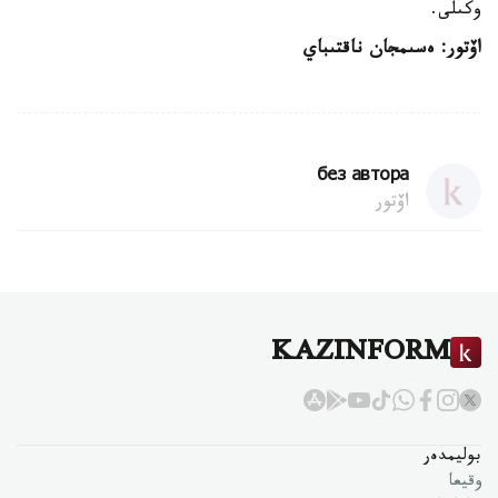
وكىلى.
اۆتور: ەسىمجان ناقتىباي
без автора
اۆتور
KAZINFORM
بوليمدەر
وقيعا