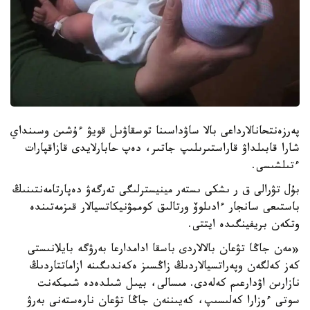
پەرزەنتحانالارداعى بالا ساۋداسىنا توسقاۋىل قويۋ ءۇشىن وسىنداي
شارا قابىلداۋ قاراستىرىلىپ جاتىر، دەپ حابارلايدى قازاقپارات
ءتىلشىسى.
بۇل تۋرالى ق ر ىشكى ىستەر مينيسترلىگى تەرگەۋ دەپارتامەنتىنىڭ
باستىعى سانجار ءادىلوۆ ورتالىق كوممۋنيكاتسيالار قىزمەتىندە
وتكەن بريفينگىدە ايتتى.
«مەن جاڭا تۋعان بالالاردى باسقا ادامدارعا بەرۋگە بايلانىستى
كەز كەلگەن وپەراتسيالاردىڭ زاڭسىز ەكەندىگىنە ازاماتتاردىڭ
نازارىن اۋدارعىم كەلەدى. مىسالى، بيىل شىلدەدە شىمكەنت
سوتى ءوزارا كەلىسىپ، كەيىننەن جاڭا تۋعان نارەستەنى بەرۋ