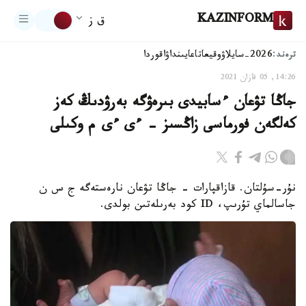
KAZINFORM
ق ز
ترەند:
2026-سايلاۋ
وقيعا
تاعايىنداۋ
اقوردا
14:26, 05 قازان 2021
جاڭا تۋعان ءسابيدى بىرەۋگە بەرۋدىڭ كەز
كەلگەن فورماسى زاڭسىز - ءى ءى م وكىلى
نۇر-سۇلتان. قازاقپارات - جاڭا تۋعان نارەستەگە ج س ن
جاسالماي تۇرىپ، ID كود بەرىلەتىن بولدى.