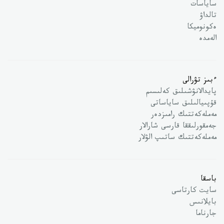
ساياسات
تالداۋ
ەكونوميكا
الەمدە
ءبىز تۋرالى
پايدالانۋشىلىق كەلىسىم
قۇپىيالىلىق ساياساتى
مەملەكەتتىك رامىزدەر
جەمقورلىققا قارسى شارالار
مەملەكەتتىك ساتىپ الۋلار
باسقا
سايت كارتاسى
بايلانىس
جارناما