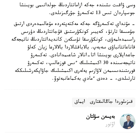
وسى ۋاقىت ىشىندە جەكە ازاماتتاردىڭ جولدانىمى بويىنشا
جوسپاردان تىس 13 تەكسەرۋ جۇرگىزىلدى.
- مۇنداي تەكسەرۋگە جەكە مەكتەپتەردە مۇعالىمدەردى ارتىق
جۇمىسقا تارتۋ، كەيبىر كونكۋرستىق قۇجاتتاردىڭ دۇرىس
راسىمدەلمەۋى، كونكۋرسقا تۇسكەن كانديداتتاردىڭ ناتيجەگە
قاناعاتتانباۋى سەبەپ. بالاباقشالاردا بالالارعا زيان كەلۋ
جاعدايلارى بويىنشا اتا-انالار شاعىمدانادى. تەكسەرۋ
ناتيجەسىندە 30 اكىمشىلىك ءىس قوزعالىپ، تەكسەرۋ
قورىتىندىسىمەن لاۋازىم يەلەرى اكىمشىلىك جاۋاپكەرشىلىككە
تارتىلدى، - دەدى ءمادي بەكماعانبەتوۆ.
قىزىلوردا جاڭالىقتارى
ايماق
بەيسەن سۇلتان
اۆتور