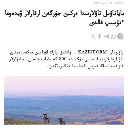
13:24, 06 تامىز 2026
باياناۋىل تاۋلارىندا ەركىن جۇرگەن ارقارلار ۆيدەوعا
ءتۇسىپ قالدى
پاۆلودار. KAZINFORM - ۇلتتىق پارك اۋماعىن مەكەندەيتىن
تاۋ ارقارلارىنىڭ سانى بۇگىندە 800 گە تاياپ قالعان. جانۋارلار
قازاقستاننىڭ قىزىل كىتابىنا ەنگىزىلگەن.