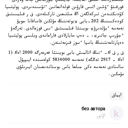
جىلقىلاردىڭ استىق القابىندا جايىلىپ جۇرگەنىن جانە ولاردى
قورقىتۋ ءۇشىن اتىس قارۋىن قولدانعانىن ءتۇسىندىردى. پوليتسيا
كۇدىكتىدەن تىركەلگەن اڭ مىلتىعىن تاركىلەدى. ق ر قىلمىستىق
كودەكسىنىڭ 202-بابى «بوتەننىڭ مۇلكىن قاساقانا جويۋ
نەمەسە ءبۇلدىرۋ» بويىنشا قىلمىستىق ءىس قوزعالدى. تەرگەۋ
ءجۇرىپ جاتىر»، - دەپ حابارلادى قاراعاندى وبلىسى پوليتسيا
دەپارتامەنتىنىڭ باسپا ءسوز قىزمەتىنەن.
ق ر ق ك- ءنىڭ اتالمىش بابى بويىنشا فەرمەرگە 2000 اەك (1
اەك - 2917 تەڭگە) نەمەسە 5834000 كولەمىندە ايىپپۇل
سالىنادى نەمەسە ەكى جىلعا باس بوستاندىعىنان ايىرىلۋى
مۇمكىن.
ايماق
без автора
اۆتور