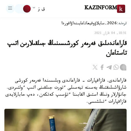
KAZINFORM
ق ز
ترەند:
2026-سايلاۋ
وقيعا
تاعايىنداۋ
اقوردا
18:51, 04 قازان 2021
قاراعاندىلىق فەرمەر كورشىسىنىڭ جىلقىلارىن اتىپ
تاستاعان
قاراعاندى. قازاقپارات - قاراعاندى وبلىسىندا فەرمەر كورشى
شارۋاشىلىقتىڭ يەسىنە تيەسىلى ءتورت جىلقىنى اتىپ ءولتىردى.
جانۋارلار ونىڭ استىق القابىنا ءتۇسىپ كەتكەن، دەپ حابارلايدى
قازاقپارات ءتىلشىسى.