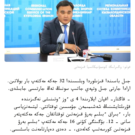
فوتو: وڭىرلىك كوممۋنيكاتسيا قىزمەتى
جىل باسىندا قىزىلوردا وبلىسىندا 32 جەكە مەكتەپ بار بولاتىن.
ارادا جارتى جىل وتپەي جاتىپ سونىڭ تەڭ جارتىسى جابىلدى.
- قاڭتار- اقپان ايلارىندا 4 ى ءوز ءوتىنىشى نەگىزىندە
قۇرىلتايشىنىڭ شەشىمىمەن جۇمىسىن توقتاتتى. ليتسەنزياسى
بار، ءبىراق ءبىلىم بەرۋ قىزمەتىن توقتاتقان جەكە مەكتەپتەر
سانى - 12. بۇگىنگى كۇنى 16 جەكە مەكتەپ ءبىلىم بەرۋ
قىزمەتىن كورسەتىپ كەلەدى، - دەدى دەپارتامەنت باسشىسى.