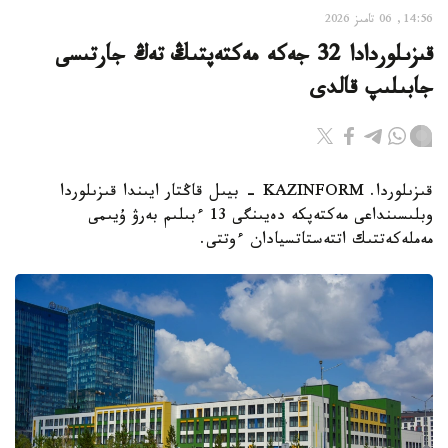
14:56, 06 تامىز 2026
قىزىلوردادا 32 جەكە مەكتەپتىڭ تەڭ جارتىسى
جابىلىپ قالدى
قىزىلوردا. KAZINFORM - بيىل قاڭتار ايىندا قىزىلوردا
وبلىسىنداعى مەكتەپكە دەيىنگى 13 ءبىلىم بەرۋ ۇيىمى
مەملەكەتتىك اتتەستاتسيادان ءوتتى.