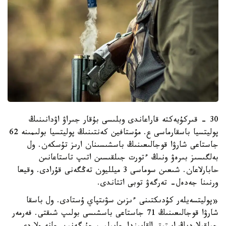
30 - قىركۇيەكتە قاراعاندى وبلىسى بۇقار جىراۋ اۋدانىنىڭ
پوليتسيا باسقارماسى ع. مۇستافين كەنتىنىڭ پوليتسيا بولىمىنە 62
جاستاعى شارۋا قوجالىعىنىڭ باسشىسىنان ارىز تۇسكەن. ول
بەلگىسىز بىرەۋ ونىڭ ءتورت جىلقىسىن اتىپ تاستاعانىن
حابارلاعان. شىعىن سوماسى 3 ميلليون تەڭگەنى قۇرادى. وقيعا
ورنىنا جەدەل- تەرگەۋ توبى اتتاندى.
«پوليتسەيلەر كۇدىكتىنى ءىزىن سۋىتپاي ۇستادى. ول باسقا
شارۋا قوجالىعىنىڭ 71 جاستاعى باسشىسى بولىپ شىقتى. فەرمەر