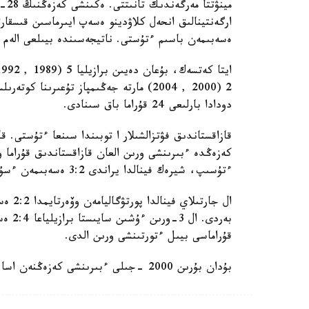
مين
ەسەبىمەن باسىم ءتۇستى. ناتيجەسىندە بيىلعى الەم 
دودادا بارلىعى 24 قۇراما باق سىنادى.
قازاقستاندىق فۋتزالشىلار ا توبىندا سىنعا ءتۇستى. ق
ءتۇسىپ، شيرەك فينالدا يراندى 3:2 ەسەبىمەن ءسۇرىندىردى.
ال جار
بەردى
قۇراماسى بيىل ءتورتىنشى ورىن الدى.
بۇدان بۇرىن 2000 -جىلى ءبىرىنشى كەزەڭنەن اسا الماسا، 2016 -جىلى 1/8 فينالعا دەيىن جەتتى.