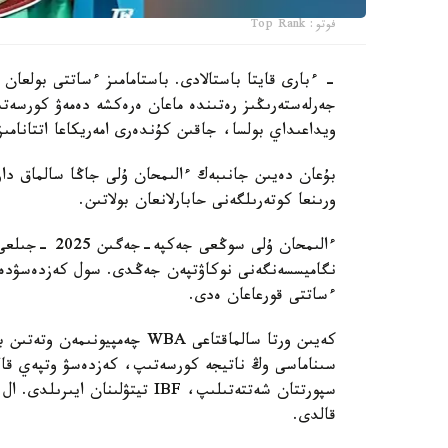
فوتو: Top Rank
- ءبارى قايتا باستالادى. باستامامىز ءساتتى بولعان 
جەرلەستەرىڭىز رەتىندە ماعان ەرەكشە دەمەۋ كورسەتى
ويداعىداي بولسا، جاقىن كۇندەرى امەريكاعا اتتانامىز
ورىنعا كوتەرىلگەنى حابارلانعان بولاتىن.
ءساتتى قورعاعان ەدى.
كەيىن ورتا سالماقتاعى WBA چە
قالدى.