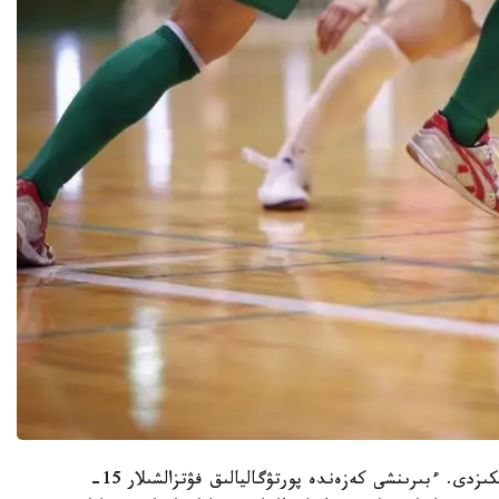
ارگەنتينا مەن پورتۋگاليا قۇرامالارى تارتىستى ويىن وتكىزدى. ءبىرىنشى كەزەندە پورتۋگاليالىق فۋتزالشىلار 15-