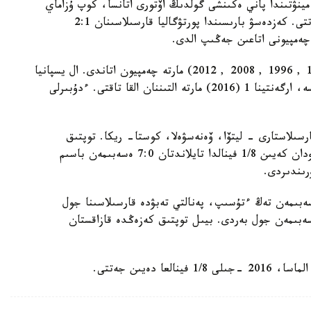
ۋتتا مەرگەندىك تانىتتى. ەكىنشى كەزەڭنىڭ 28-مينۋتىندا پاني ەكىنشى گولدىڭ اۆتورى اتانسا، كوپ ۇزاماي
ارگەنتينالىق انحەل كلاۋدينو ەسەپ ايىرماسىن قىسقارتتى. كەزدەسۋ بارىسىندا پورتۋگاليا قارسىلاسىنان 2:1
چەمپيونى اتاعىن جەڭىپ الدى.
ايتا كەتسەك، بۇعان دەيىن برازيليا 5 (1989 , 1992 , 1996 , 2008 , 2012) مارتە چەمپيون اتاندى. ال يسپانيا
2 (2000 , 2004) مارتە جەڭىمپاز تۇعىرىنا كوتەرىلسە، ارگەنتينا 1 (2016) مارتە التىننان القا تاقتى. ءدۇبىرلى
ارسىلاستارى - ليتۆا، ۆەنەسۋەلا، كوستا- ريكا. توپتىق
كەزەڭدە ءبىرىنشى ورىن العان قازاقستاندىق قۇراما ودان كەيىن 1/8 فينالدا تايلاندتان 7:0 ەسەبىمەن باسىم
تىلاي فينالدا پورتۋگاليامەن وۆەرتايمدا 2:2 ەسەبىمەن تەڭ ءتۇسىپ، پەنالتي تەبۋدە قارسىلاسىنا جول
. ال 3-ورىن ءۇشىن سايىستا برازيلياعا 2:4 ەسەبىمەن جول بەردى. بيىل توپتىق كەزەڭدە قازاقستان