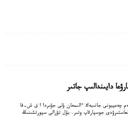
ۋعا دايىندالىپ جاتىر
بوكسشى، الەم چەمپيونى جانىبەك ءالىمحان ۇلى جۋىردا ا ق ش-قا
عاستىرۋدى جوسپارلاپ وتىر. بۇل تۋرالى سپورتشىنىڭ