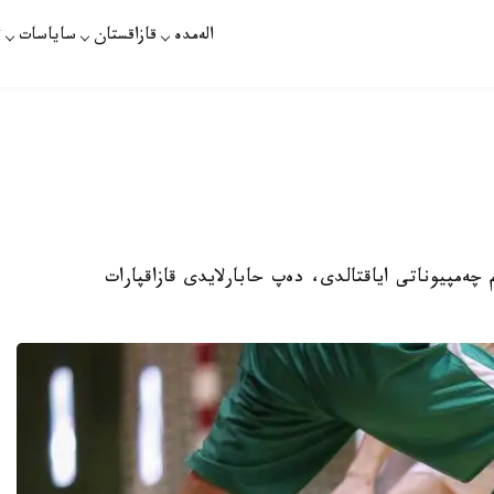
الەمدە
قازاقستان
ساياسات
ت
 چەمپيوناتى اياقتالدى، دەپ حابارلايدى قازاقپارات