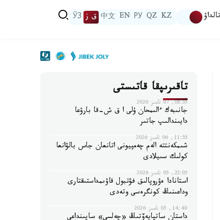
الداۋ
KZ
QZ
РУ
EN
中文
ق ز
ЎЗ
تاقىرىپقا قاتىستى
08:55, 07 تامىز 2026
جانىبەك ءالىمحان ۇلى ا ق ش-قا بارۋعا
دايىندالىپ جاتىر
11:55, 06 تامىز 2026
شىمكەنتتە الەم چەمپيونى اتانعان جاس بالۋانعا
كولىك سىيلادى
22:05, 05 تامىز 2026
استانادا ەۋروپالىق فۋتبول قاۋىمداستىقتارى
وداعىنىڭ كونگرەسى وتەدى
14:40, 05 تامىز 2026
داستان ساتپايەۆتىڭ «چەلسي» ساپىنداعى