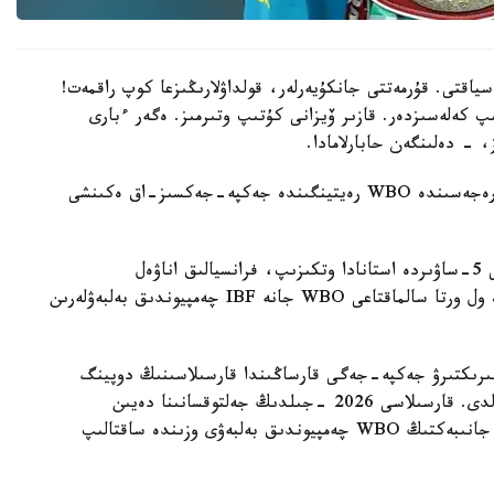
سياقتى. قۇرمەتتى جانكۇيەرلەر، قولداۋلارىڭىزعا كوپ راقمەت!
پ كەلەسىزدەر. قازىر ۆيزانى كۇتىپ وتىرمىز. ەگەر ءبارى
، - دەلىنگەن حابارلامادا.
بۇعان دەيىن جانىبەك ءالىمحان ۇلى جاڭا سالماق دارەجەسىندە WBO رەيتينگىندە جەكپە-جەكسىز-اق ەكىنشى
ءالىمحان ۇلى سوڭعى جەكپە-جەگىن 2025 -جىلعى 5-ساۋىردە استانادا وتكىزىپ، فرانسيالىق اناۋەل
نگاميسسەنگەنى نوكاۋتپەن جەڭدى. سول كەزدەسۋدە ول ورتا سالماقتاعى WBO جانە IBF چەمپيوندىق بەلبەۋلەرىن
مپيونىمەن وتەتىن بىرىكتىرۋ جەكپە-جەگى قارساڭىندا قارسىلاسىنىڭ دوپينگ
سىناماسى وڭ ناتيجە كورسەتىپ، كەزدەسۋ وتپەي قالدى. قارسىلاسى 2026 -جىلدىڭ جەلتوقسانىنا دەيىن
سپورتتان شەتتەتىلىپ، IBF تيتۋلىنان ايىرىلدى. ال جانىبەكتىڭ WBO چەمپيوندىق بەلبەۋى وزىندە ساقتالىپ