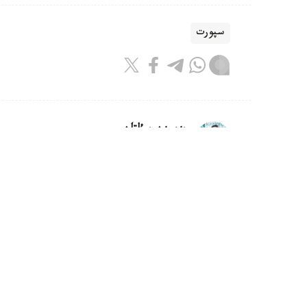
سپورت
بەيسەن سۇلتان
اۆتور
11:55, 06 تامىز 2026
شىمكەنتتە الەم چەمپيونى اتانعان ج
ديار امانالىنى سالتاناتتى تۇردە قارسى الىپ، ق