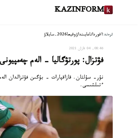
KAZINFORM
ترەند:
اقوردا
تاعايىنداۋ
وقيعا
2026-سايلاۋ
08:46, 04 قازان 2021
فۋتزال: پورتۋگاليا - الەم چەمپيونى
نۇر- سۇلتان. قازاقپارات - بۇگىن فۋتزالدان الەم
ءتىلشىسى.