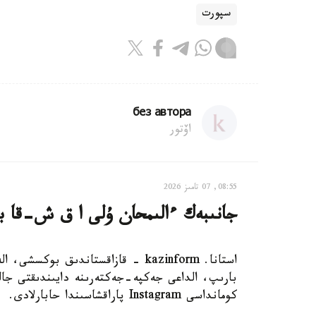
سپورت
без автора
اۆتور
08:55, 07 تامىز 2026
جانىبەك ءالىمحان ۇلى ا ق ش-قا بار
استانا. kazinform - قازاقستاندىق 
بارىپ، الداعى جەكپە-جەكتەرىنە دايىندىقتى جال
كومانداسى Instagram پاراقشاسىندا حابارلادى.