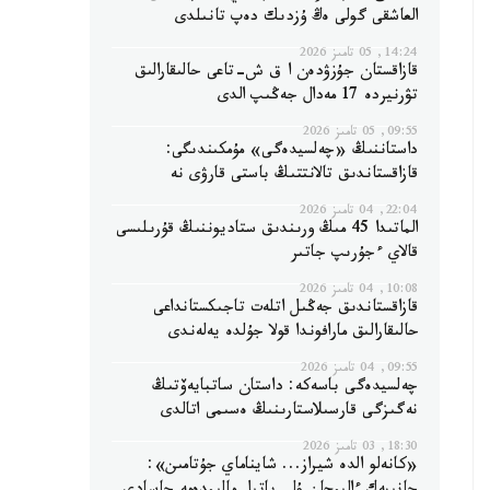
العاشقى گولى ەڭ ۇزدىك دەپ تانىلدى
14:24, 05 تامىز 2026
قازاقستان جۇزۋدەن ا ق ش-تاعى حالىقارالىق
تۋرنيردە 17 مەدال جەڭىپ الدى
09:55, 05 تامىز 2026
داستاننىڭ «چەلسيدەگى» مۇمكىندىگى:
قازاقستاندىق تالانتتىڭ باستى قارۋى نە
22:04, 04 تامىز 2026
الماتىدا 45 مىڭ ورىندىق ستاديوننىڭ قۇرىلىسى
قالاي ءجۇرىپ جاتىر
10:08, 04 تامىز 2026
قازاقستاندىق جەڭىل اتلەت تاجىكستانداعى
حالىقارالىق مارافوندا قولا جۇلدە يەلەندى
09:55, 04 تامىز 2026
چەلسيدەگى باسەكە: داستان ساتبايەۆتىڭ
نەگىزگى قارسىلاستارىنىڭ ەسىمى اتالدى
18:30, 03 تامىز 2026
«كانەلو الدە شيراز... شايناماي جۇتامىن»: