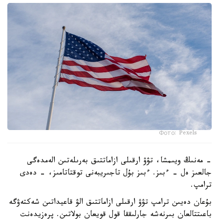
Фото: Pexels
- مەنىڭ ويىمشا، تۋۋ ارقىلى ازاماتتىق بەرىلەتىن الەمدەگى
جالعىز ەل - ءبىز. ءبىز بۇل تاجىريبەنى توقتاتامىز، - دەدى
ترامپ.
بۇعان دەيىن ترامپ تۋۋ ارقىلى ازاماتتىق الۋ قاعيداتىن شەكتەۋگە
باعىتتالعان بىرنەشە جارلىققا قول قويعان بولاتىن. پرەزيدەنت