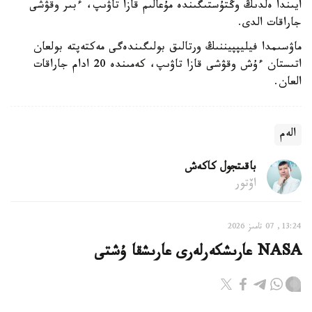
ايىندا ەلدىڭ وڭتۇستىگىندە مۇعالىم قازا تاۋىپ، ءبىر وقۋشى
جاراقات الدى.
ماۋسىمدا فيليپپيننىڭ ورتالىق بولىگىندەگى مەكتەپتە بولعان
اتىستان ءۇش وقۋشى قازا تاۋىپ، كەمىندە 20 ادام جاراقات
العان.
الەم
باقىتجول كاكەش
اۆتور
13:24, 07 تامىز 2026
NASA عارىشكەرلەرى عارىشقا ۇشتى