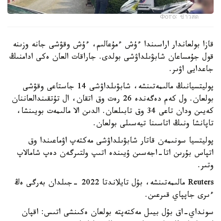
Фото: ข่าวสด
قازا بولعاندار اراسىندا ءۇش ءمۇعالىم، ءۇش وقۋشى جانە وزىنە
قول جۇمساعان شابۋىلداۋشى بولدى. جاراقات العان ەكى ادامنىڭ
جاعدايى اۋىر.
پوليتسيانىڭ مالىمەتىنشە، شابۋىلداۋشى 14 جاستاعى وقۋشى
بولعان. ول كەم دەگەندە 26 رەت وق اتقان، ال تۇتقىندالعاننان
كەيىن ودان تاعى 34 وق تابىلعان. الدىن الا مالىمەت بويىنشا،
تاپانشا ونىڭ اتاسىنا تيەسىلى بولعان.
پوليتسيا سونىمەن قاتار شابۋىلداۋشى مەكتەپ اۋماعىندا وق
اتپاس بۇرىن اتا-اجەسىن ۇيىندە اتىپ ولتىرگەن دەپ شامالاپ
وتىر.
Reuters مالىمەتىنشە، بۇل تايلاندتا 2022 -جىلدان بەرگى ەڭ
ءىرى جاپپاي قىرعىن.
سونداي-اق بۇل بيىل مەكتەپتە بولعان ەكىنشى اتىس: اقپان