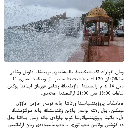
ومان اقپارات اگەنتتىگىنىڭ مالىمەتتەرى بويىنشا، داۋىل وشاعى
جاعالاۋدان 120 ك م قاشىقتىقتا جاتىر. ال ونىڭ ديامەترى 11-
دەن 14 ك م ارالىعىندا. داۋىلدىڭ وشاعى قۇرعاق ايماققا بۇگىن
ساعات 18:00 مەن 21:00 ارالىعىندا جەتەدى.
«ماسكات پروۆينتسياسىنا ورتاشا جانە نوسەر جاۋىن جاۋۋى
مۇمكىن. بۇل رەتتە نوسەر جاۋىن وڭتۇستىك جانە سولتۇستىك
ەل- باتينا پروۆينتسيالارىنا كوپ جاۋادى جانە وسى ايماقتا جەل
دە كۇشتى بولايىن دەپ تۇر» - دەپ مالىمدەدى ومان ازاماتتىق