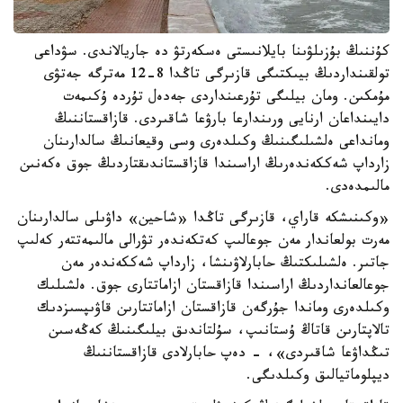
كۇننىڭ بۇزىلۋىنا بايلانىستى ەسكەرتۋ دە جاريالاندى. سۋداعى
تولقىنداردىڭ بيىكتىگى قازىرگى تاڭدا 8-12 مەترگە جەتۋى
مۇمكىن. ومان بيلىگى تۇرعىنداردى جەدەل تۇردە ۇكىمەت
دايىنداعان ارنايى ورىندارعا بارۋعا شاقىردى. قازاقستاننىڭ
ومانداعى ەلشىلىگىنىڭ وكىلدەرى وسى وقيعانىڭ سالدارىنان
زارداپ شەككەندەرىڭ اراسىندا قازاقستاندىقتاردىڭ جوق ەكەنىن
مالىمدەدى.
«وكىنىشكە قاراي، قازىرگى تاڭدا «شاحين» داۋىلى سالدارىنان
مەرت بولعاندار مەن جوعالىپ كەتكەندەر تۋرالى مالىمەتتەر كەلىپ
جاتىر. ەلشىلىكتىڭ حابارلاۋىنشا، زارداپ شەككەندەر مەن
جوعالعانداردىڭ اراسىندا قازاقستان ازاماتتارى جوق. ەلشىلىك
وكىلدەرى وماندا جۇرگەن قازاقستان ازاماتتارىن قاۋىپسىزدىك
تالاپتارىن قاتاڭ ۇستانىپ، سۇلتاندىق بيلىگىنىڭ كەڭەسىن
تىڭداۋعا شاقىردى»، - دەپ حابارلادى قازاقستاننىڭ
ديپلوماتيالىق وكىلدىگى.