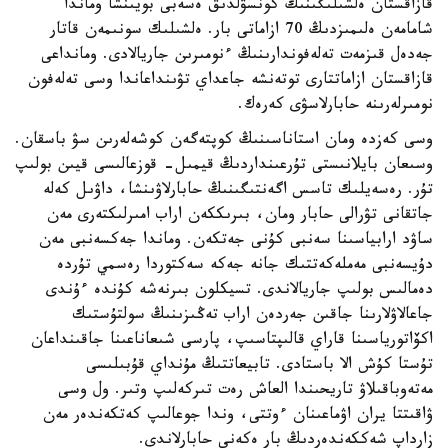
قازاقستان ەلشىلىگىنىڭ كونسۋلدىق ەسەبى بويىنشا وماندا
شامامەن ەلىمىزدىڭ 70 ازاماتى بار. ەلشىلىك سونىمەن قاتار
جەدەل قىزمەت تەلەفوندارىنىڭ ءنومىرىن جاريالادى. ومانداعى
قازاقستان ازاماتتارى توتەنشە جاعداي تۋىنداعاندا وسى تەلەفون
نومىرلەرىنە حابارلاسۋى كەرەك.
وسى كەزدە ومان استاناسىنىڭ كوپتەگەن كوشەلەرىن سۋ باسقان.
وسىعان بايلانىستى تۇرعىنداردىڭ قيمىل- قوزعالىسى قيىن بولىپ
تۇر. رەسەيلىك تاسس اگەنتىگىنىڭ حابارلاۋىنشا، داۋىل كەلە
جاتقانى تۋرالى حابار ومان، بىرىككەن اراب امىرلىكتەرى مەن
ساۋد ارابياسىنا سەنبى كۇنى جەتكەن. وماندا جەكسەنبى مەن
دۇيسەنبى مەملەكەتتىك جانە جەكە سەكتوردا رەسمي تۇردە
دەمالىس بولىپ جاريالاندى. تسيكلون بىرنەشە كۇندە ءۇندى
جاعالاۋلارىنا جاقىن جەردەن اراب تەڭىزىنىڭ سولتۇستىك
اكۆاتورياسىنا قاراي قالىپتاسىپ، پارسى شىعاناعىنا جاقىنداعان
تۇستا كۇش الا باستادى. تابيعاتتىڭ مۇنداي قۇبىلىسى
مەتەوباقىلاۋ تاريحىندا العاش رەت تىركەلىپ وتىر. ول وسى
ۋاقىتتا يران اۋماعىنان ءوتتى، وندا جوعالىپ كەتكەندەر مەن
زارداپ شەككەندەردىڭ بار ەكەنى حابارلاندى.