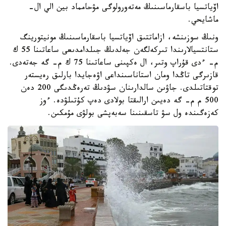
اۆياتسيا باسقارماسىنىڭ مەتەورولوگى مۋحامماد بين الي ال-
ماشايحي.
ونىڭ سوزىنشە، ازاماتتىق اۆياتسيا باسقارماسىنىڭ مونيتورينگ
ستانتسيالارىندا تىركەلگەن جەلدىڭ جىلدامدىعى ساعاتىنا 55 ك
م- ءدى قۇراپ وتىر، ال ەكپىنى ساعاتىنا 75 ك م- گە جەتەدى.
قازىرگى تاڭدا ومان استاناسىنداعى اۋەجايدا بارلىق رەيستەر
توقتاتىلدى. جاۋىن سالدارىنان سۋدىڭ تەرەڭدىگى 200 دەن
500 م م- گە دەيىن ارالىقتا بولادى دەپ كۇتىلۋدە. ءوز
كەزەگىندە ول سۋ تاسقىنىنا سەبەپشى بولۋى مۇمكىن.