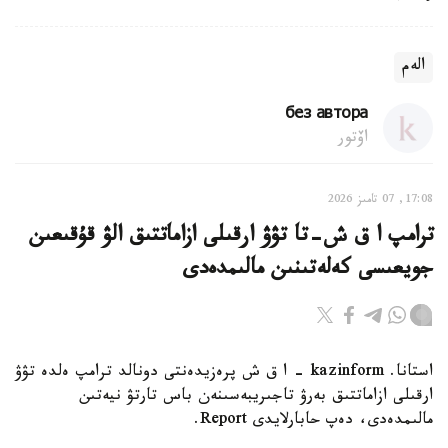
الەم
без автора
اۆتور
17:08, 07 تامىز 2026
ترامپ ا ق ش-تا تۋۋ ارقىلى ازاماتتىق الۋ قۇقىعىن
جويعىسى كەلەتىنىن مالىمدەدى
استانا. kazinform - ا ق ش پرەزيدەنتى دونالد ترامپ ەلدە تۋۋ
ارقىلى ازاماتتىق بەرۋ تاجىريبەسىنەن باس تارتۋ نيەتىن
مالىمدەدى، دەپ حابارلايدى Report.