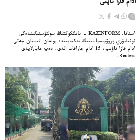
ادام قازا تاپتى
استانا. KAZINFORM - بانگكوكتىڭ سولتۇستىگىندەگى
نونتابۋري پروۆينسياسىنىڭ مەكتەبىندە بولعان اتىستان جەتى
ادام قازا تاۋىپ، 15 ادام جاراقات الدى، دەپ حابارلايدى
Reuters.