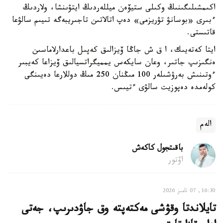
اكىمشىلىگىنىڭ وكىلى ستيۆەن ميللەردىڭ ايتۋىنشا، ولاردىڭ
ءبىرى «بوسانۋ تۋريزمى» دەپ اتالاتىن تاجىريبەگە تىيىم سالۋعا
قاتىستى.
ايتا كەتەيىك، ا ق ش جاڭا ۆيزالىق كەپىل باعدارلاماسىن
ەنگىزىپ جاتىر، وعان سايكەس يمميگراتسيالىق ۆيزاعا كەيبىر
ءوتىنىش بەرۋشىلەر 100 مىڭنان 250 مىڭ دوللارعا دەيىنگى
كولەمدە دەپوزيت سالۋى ءتيىس.
الەم
باقىتجول كاكەش
اۆتور
16:30, 07 تامىز 2026
تايلاندتا وقۋشى مەكتەپتە وق جاۋدىرىپ، جەتى