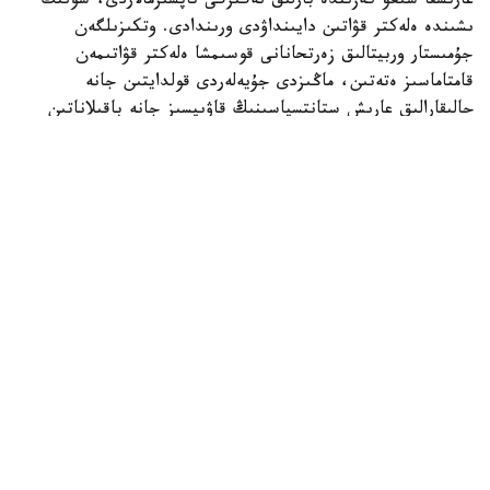
عارىشقا شىعۋ كەزىندە بارلىق نەگىزگى تاپسىرمالاردى، سونىڭ
ىشىندە ەلەكتر قۋاتىن دايىنداۋدى ورىندادى. وتكىزىلگەن
جۇمىستار وربيتالىق زەرتحانانى قوسىمشا ەلەكتر قۋاتىمەن
قامتاماسىز ەتەتىن، ماڭىزدى جۇيەلەردى قولدايتىن جانە
حالىقارالىق عارىش ستانتسياسىنىڭ قاۋىپسىز جانە باقىلاناتىن
وربيتالىق اينالىمىن جەڭىلدەتەتىن جىلجىمالى كۇن باتارەيالارىن
ورناتۋعا نەگىز جاسايدى.
بۇل عارىش ستانتسياسىن قۇراستىرۋ، تەحنيكالىق قىزمەت
كورسەتۋ جانە جاڭارتۋ باعدارلاماسىنىڭ بولىگى رەتىندە
جۇرگىزىلگەن 281-عارىشقا شىعۋ بولدى.
انيل مەنون ءۇشىن بۇل العاشقى عارىشقا شىعۋى بولسا،
دجەسسيكا مەيردىڭ وسىمەن التىنشى رەت ۇشتى.
وسىعان دەيىن NASA وربيتاعا العاشقى روبوتىن ۇشىرعانىن
حابارلادىق.
الەم