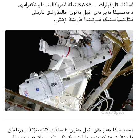
استانا. قازاقپارات - NASA نىڭ امەريكالىق عارىشكەرلەرى
دجەسسيكا مەير مەن انيل مەنون حالىقارالىق عارىش
ستانتسياسىنىڭ سىرتىندا عارىشقا ۇشتى.
Фото: Space
دجەسسيكا مەير مەن انيل مەنون 6 ساعات 27 مينۋتقا سوزىلعان