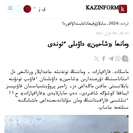
KAZINFORM
ق ز
ترەند:
2026-سايلاۋ
وقيعا
تاعايىنداۋ
اقوردا
02:47, 04 قازان 2021
ومانعا «شاحين» داۋىلى ءتوندى
ماسكات. قازاقپارات - وماننىڭ توتەنشە جاعدايلار ورتالىعى ەل
استاناسىنىڭ تۇرعىندارىن «شاحين» داۋىلىنان ءقاۋىپ تونۋىنە
بايلانىستى جاقىن ماڭداعى ەز- زاحير پروۆينتسياسىنان قاۋىپسىز
ايماققا كوشۋگە شاقىردى، دەپ حابارلايدى «قازاقپارات» ح ا ا
ءتىلشىسى قازاقستاننىڭ ومان سۇلتاندىعىنداعى ەلشىلىگىنە
سىلتەمە جاساپ.