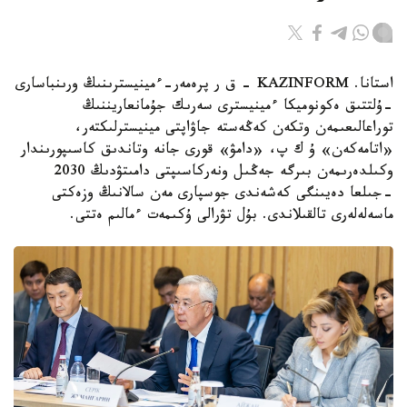
استانا. KAZINFORM - ق ر پرەمەر-ءمينيسترىنىڭ ورىنباسارى
-ۇلتتىق ەكونوميكا ءمينيسترى سەرىك جۇمانعاريننىڭ
توراعالىعىمەن وتكەن كەڭەستە جاۋاپتى مينيسترلىكتەر،
«اتامەكەن» ۇ ك پ، «دامۋ» قورى جانە وتاندىق كاسىپورىندار
وكىلدەرىمەن بىرگە جەڭىل ونەركاسىپتى دامىتۋدىڭ 2030
-جىلعا دەيىنگى كەشەندى جوسپارى مەن سالانىڭ وزەكتى
ماسەلەلەرى تالقىلاندى. بۇل تۋرالى ۇكىمەت ءمالىم ەتتى.