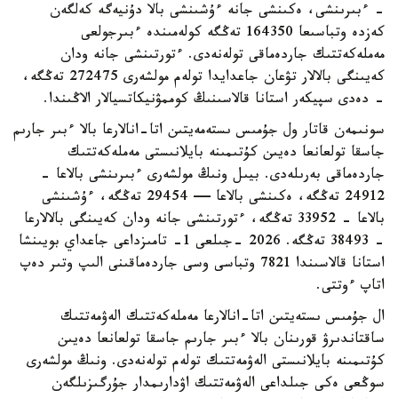
- ءبىرىنشى، ەكىنشى جانە ءۇشىنشى بالا دۇنيەگە كەلگەن
كەزدە وتباسىعا 164350 تەڭگە كولەمىندە ءبىرجولعى
مەملەكەتتىك جاردەماقى تولەنەدى. ءتورتىنشى جانە ودان
كەيىنگى بالالار تۋعان جاعدايدا تولەم مولشەرى 272475 تەڭگە،
- دەدى سپيكەر استانا قالاسىنىڭ كوممۋنيكاتسيالار الاڭىندا.
سونىمەن قاتار ول جۇمىس ىستەمەيتىن اتا-انالارعا بالا ءبىر جارىم
جاسقا تولعانعا دەيىن كۇتىمىنە بايلانىستى مەملەكەتتىك
جاردەماقى بەرىلەدى. بيىل ونىڭ مولشەرى ءبىرىنشى بالاعا -
24912 تەڭگە، ەكىنشى بالاعا — 29454 تەڭگە، ءۇشىنشى
بالاعا - 33952 تەڭگە، ءتورتىنشى جانە ودان كەيىنگى بالالارعا
- 38493 تەڭگە. 2026 -جىلعى 1- تامىزداعى جاعداي بويىنشا
استانا قالاسىندا 7821 وتباسى وسى جاردەماقىنى الىپ وتىر دەپ
اتاپ ءوتتى.
ال جۇمىس ىستەيتىن اتا-انالارعا مەملەكەتتىك الەۋمەتتىك
ساقتاندىرۋ قورىنان بالا ءبىر جارىم جاسقا تولعانعا دەيىن
كۇتىمىنە بايلانىستى الەۋمەتتىك تولەم تولەنەدى. ونىڭ مولشەرى
سوڭعى ەكى جىلداعى الەۋمەتتىك اۋدارىمدار جۇرگىزىلگەن