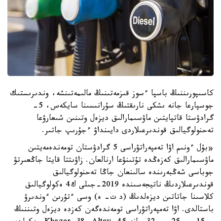
كاسىپورىننىڭ باسپا ءسوز قىزمەتىنىڭ مالىمەتىنشە، وندىرىستىك
جوسپارعا جانە ىشكى نارىقتىڭ سۇرانىسىنا سايكەس، 5-
گرادۋستا قاتپايتىن ماۋسىمارالىق ديزەل وتىنىن شىعارۋعا
تەحنولوگيالىق قوندىرعىلاردى دايىنداۋ ءجۇرىپ جاتىر.
«بۇل ءونىم اۋا تەمپەراتۋراسى 5 گرادۋستان تومەندەمەيتىن
ماۋسىمارالىق كەزەڭدە تۇتىنۋعا ارنالعان. زاۋىتتا قايتا جاڭعىرتۋ
جوباسى شەڭبەرىندە سالىنعان جاڭا تەحنولوگيالىق
قوندىرعىلاردىڭ ناتيجەسىندە 2019-جىلى ك4 ەكولوگيالىق
كلاسىنا جاتاتىن ديزەلدىڭ (د ت- ە) وسى ءتۇرىن ءوندىرۋ
باستالدى. اۋا تەمپەراتۋراسى تومەندەگەن كەزدە ديزەل وتىننىڭ