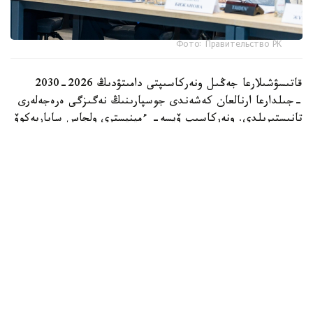
Фото: Правительство РК
قاتىسۋشىلارعا جەڭىل ونەركاسىپتى دامىتۋدىڭ 2026-2030
-جىلدارعا ارنالعان كەشەندى جوسپارىنىڭ نەگىزگى ەرەجەلەرى
تانىستىرىلدى. ونەركاسىپ ۆيسە- ءمينيسترى ولجاس ساپاربەكوۆ
اتاپ وتكەندەي، قۇجات زاڭناما، ساتىپ الۋ تەتىگىن جەتىلدىرۋ،
«كولەڭكەلى» يمپورتقا قارسى ءىس-قيمىل، ينۆەستيتسيا تارتۋ،
وتاندىق برەندتى دامىتۋ مەن كادر دايارلاۋعا ارنالعان 28 ءىس-
شارانى قامتيدى.