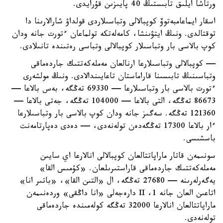
ورتاشا ايلىق تابىستىڭ 40 پايىزىن قۇرايدى.
اسقار ايماعامبەتوۆ كوپبالالى وتباسىلاردى قولداۋ شارالارىنا دا
توقتالدى. ونىڭ ايتۋىنشا، كامەلەتكە تولماعان ءتورت جانە ودان
كوپ بالاسى بار وتباسىلار كوپبالالى وتباسى رەتىندە تانىلادى.
— كوپبالالى وتباسىلارعا ارنالعان مەملەكەتتىك جاردەماقى
وتباسىنىڭ تابىسىنا قاراماستان تاعايىندالادى. ونىڭ مولشەرى
ءتورت بالاسى بار وتباسىلارعا — 69330 تەڭگە، بەس بالاعا —
86673 تەڭگە، التى بالاعا — 104000 تەڭگە، جەتى بالاعا —
121360 تەڭگە. سەگىز جانە ودان كوپ بالاسى بار وتباسىلارعا
ءار بالاعا 17300 تەڭگەدەن تولەنەدى، — دەدى دەپارتامەنت
باسشىسى.
سونىمەن قاتار ماراپاتتالعان كوپبالالى انالارعا اي سايىن
مەملەكەتتىك جاردەماقى قاراستىرىلعان. «كۇمىس القا»
يەگەرلەرىنە — 27680 تەڭگە، ال «التىن القا»، «باتىر انا»
اتاعىن العان جانە 1، II دارەجەلى «انا داڭقى» وردەنىمەن
ماراپاتتالعان انالارعا 32000 تەڭگە كولەمىندە جاردەماقى
تولەنەدى.