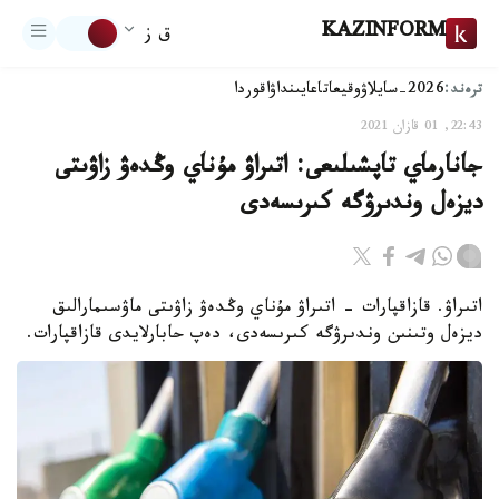
KAZINFORM
ق ز
ترەند:
2026-سايلاۋ
وقيعا
تاعايىنداۋ
اقوردا
22:43, 01 قازان 2021
جانارماي تاپشىلىعى: اتىراۋ مۇناي وڭدەۋ زاۋىتى
ديزەل وندىرۋگە كىرىسەدى
اتىراۋ. قازاقپارات - اتىراۋ مۇناي وڭدەۋ زاۋىتى ماۋسىمارالىق
ديزەل وتىنىن وندىرۋگە كىرىسەدى، دەپ حابارلايدى قازاقپارات.