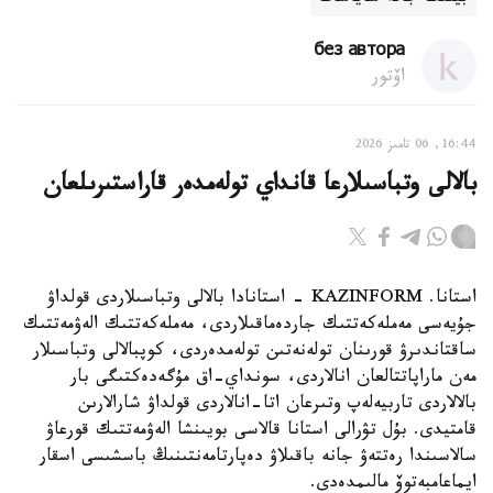
без автора
اۆتور
16:44, 06 تامىز 2026
بالالى وتباسىلارعا قانداي تولەمدەر قاراستىرىلعان
استانا. KAZINFORM - استانادا بالالى وتباسىلاردى قولداۋ
جۇيەسى مەملەكەتتىك جاردەماقىلاردى، مەملەكەتتىك الەۋمەتتىك
ساقتاندىرۋ قورىنان تولەنەتىن تولەمدەردى، كوپبالالى وتباسىلار
مەن ماراپاتتالعان انالاردى، سونداي-اق مۇگەدەكتىگى بار
بالالاردى تاربيەلەپ وتىرعان اتا-انالاردى قولداۋ شارالارىن
قامتيدى. بۇل تۋرالى استانا قالاسى بويىنشا الەۋمەتتىك قورعاۋ
سالاسىندا رەتتەۋ جانە باقىلاۋ دەپارتامەنتىنىڭ باسشىسى اسقار
ايماعامبەتوۆ مالىمدەدى.