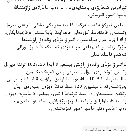
- 15، - 25، - 32 جانە Khazar-38، Altay-45 سەكىلدى
تۇرلەرىن شىعارۋدى باستايدى»، - دەپ حابارلادى زاۋىتتىڭ
باسپا ءسوز قىزمەتى.
بيىلعى قىركۇيەكتە ەنەرگەتيكا مينيسترلىگى ىشكى نارىقتى ديزەل
وتىنىمەن قامتۋدىڭ كۇردەلى جاعدايىنا بايلانىستى «قازمۇنايگاز»
ۇ ك ا ق- مەن بىرلەسىپ، اتىراۋ مۇناي وڭدەۋ زاۋىتىندا
جۇرگىزىلەتىن اعىمداعى جوندەۋدى كەيىنگە قالدىرۋ تۋرالى
شەشىم قابىلدانعان.
«اتىراۋ مۇناي وڭدەۋ زاۋىتى بيىلعى 8 ايدا 1027123 توننا ديزەل
وتىنىن ءوندىردى. بۇل بىلتىرعى وسى كەزەڭدەگىمەن
سالىستىرعاندا 10,5 مىڭ تونناعا ارتىق. زاۋىت 8 ايدا تاپسىرىس
بەرۋشىلەرگە 1 ميلليون 320 مىڭ توننا ديزەل جىبەردى. بۇل
وتكەن جىلعىدان 13 مىڭ تونناعا ارتىق. بيىلعى 5 مامىردا ديزەل
وتىنىنىڭ تاۋارلىق پاركىنىڭ رەزەرۆۋارلارى ىسكە قوسىلدى»، -
دەپ ءمالىم ەتتى باسپا ءسوز قىزمەتىنەن.
بيلىك جانە ساياسات