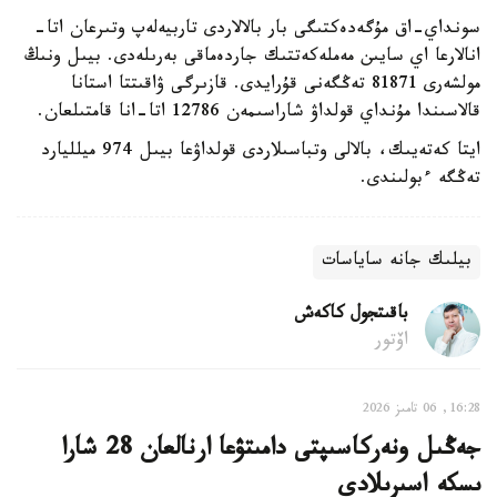
سونداي-اق مۇگەدەكتىگى بار بالالاردى تاربيەلەپ وتىرعان اتا-
انالارعا اي سايىن مەملەكەتتىك جاردەماقى بەرىلەدى. بيىل ونىڭ
مولشەرى 81871 تەڭگەنى قۇرايدى. قازىرگى ۋاقىتتا استانا
قالاسىندا مۇنداي قولداۋ شاراسىمەن 12786 اتا-انا قامتىلعان.
ايتا كەتەيىك، بالالى وتباسىلاردى قولداۋعا بيىل 974 ميلليارد
تەڭگە ءبولىندى.
بيلىك جانە ساياسات
باقىتجول كاكەش
اۆتور
16:28, 06 تامىز 2026
جەڭىل ونەركاسىپتى دامىتۋعا ارنالعان 28 شارا
ىسكە اسىرىلادى