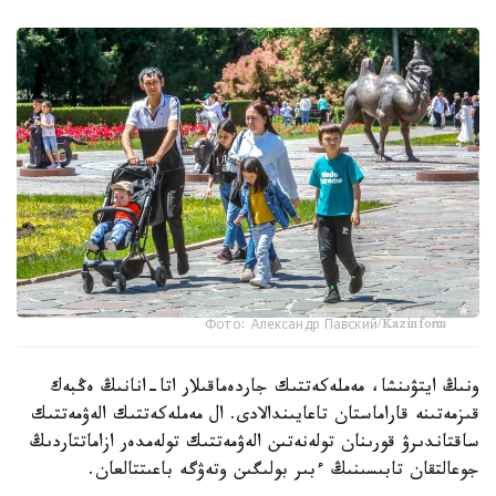
Фото: Александр Павский/Kazinform
ونىڭ ايتۋىنشا، مەملەكەتتىك جاردەماقىلار اتا-انانىڭ ەڭبەك
قىزمەتىنە قاراماستان تاعايىندالادى. ال مەملەكەتتىك الەۋمەتتىك
ساقتاندىرۋ قورىنان تولەنەتىن الەۋمەتتىك تولەمدەر ازاماتتاردىڭ
جوعالتقان تابىسىنىڭ ءبىر بولىگىن وتەۋگە باعىتتالعان.