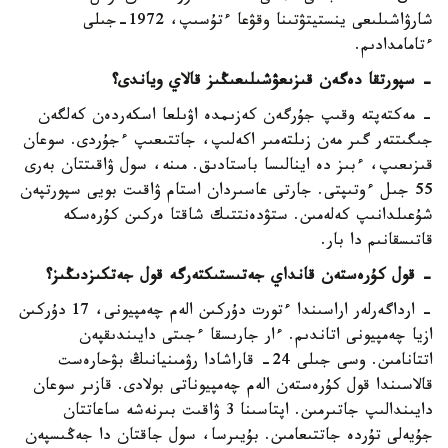
شارۋاشىلىعى ينستيتۋتىنا وقۋعا ءتۇسىپ، 1972-جىلى
ءتامامدادىم.
- سپورتقا دەگەن قىزىعۋشىلىعىڭىز قالاي وياندى؟
- مەكتەپتە وقىپ جۇرگەن كەزىمدە اۋىلعا اسكەردەن كەلگەن
جىگىتتەر گىر مەن زىلتەمىر اكەلىپ، جاتتىعىپ ءجۇردى. سوعان
قىزىعىپ، ءبىز دە اينالىسا باستادىق. مىنە، سول ۋاقىتتان بەرى
55 جىل ءوتىپتى. جارتى عاسىردان استام ۋاقىت بويى سپورتپەن
شۇعىلدانىپ كەلەمىن. ستۋدەنتتىك شاقتا ەركىن كۇرەسكە
قاتىسقانىم دا بار.
- قول كۇرەستەن قانداي جەتىستىكتەرگە قول جەتكىزدىڭىز؟
- ارداگەرلەر اراسىندا ءتورت دۇركىن الەم چەمپيونى، 17 دۇركىن
ازيا چەمپيونى اتاندىم. ءار جارىسقا ءجىتى دايىندىقپەن
اتتانامىن. وسى جىلى 24- قاراشادا رۋمىنيانىڭ بۋحارەست
قالاسىندا قول كۇرەستەن الەم چەمپيوناتى بولادى. قازىر سوعان
دايىندالىپ جاتىرمىن. اپتاسىنا 3 ۋاقىت بىرنەشە ساعاتتان
جۇيەلى تۇردە جاتتىعامىن. بۇيىرسا، سول جاقتان دا جەڭىسپەن