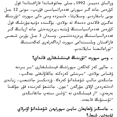
ورالساق دەيمىز. 1992-جىلى جەلتوقساندا قازاقستاندا قول
كۇرەس جانە گىر سپورتى فەدەراتسياسىن قۇرىپ، سونى 12 جىل
بويى باسقاردىم. وسىلايشا، ەلىمىزدە وسى ەكى سپورت ءتۇرىنىڭ
نەگىزى قالاندى دەسەك تە بولادى. بۇگىندە دۇنيەجۇزىلىك قول
كۇرەس فەدەراتسياسىنىڭ ۆيتسە-پرەزيدەنتى جانە ازيانىڭ گىر
فەدەراتسياسىنىڭ پرەزيدەنتىمىن. وسىدان 3 جىل بۇرىن شىعىس
قازاقستان وبلىسىنداعى سپورت ارداگەرلەرى كەڭەسىنىڭ
ءتوراعالىعىنا سايلاندىم.
- وسى سپورت ءتۇرىنىڭ قيىنشىلىقتارى قانداي؟
- جالپى كەز كەلگەن سپورتتىڭ قيىنشىلىقتارى ءبىر بىرىنە
ۇقساس بولادى. ءبىرىنشى كەزەكتە جالقاۋلىقتى جەڭىپ،
جانىڭدى سالىپ شۇعىلدانۋ كەرەك. ۇزدىكسىز جاتتىعىپ، زياندى
ادەتتەردەن اۋلاق جۇرگەن ءجون. جاتتىعۋ كەزىندە قۇر جۇلقىنا
بەرمەي، ءار قيمىلىڭدى نە ءۇشىن ىستەپ جاتقانىڭدى
ءتۇسىنۋىڭ قاجەت.
- جاسىڭىز ۇلعايعان سايىن سپورتپەن شۇعىلدانۋ اۋىرلاي
تۇسەتىن شىعار؟