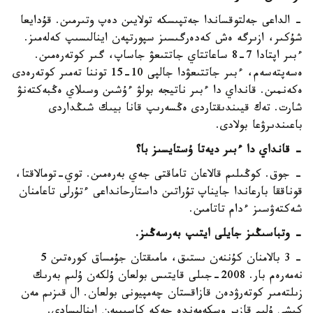
- الداعى جەلتوقساندا جەتپىسكە تولايىن دەپ وتىرمىن. قۇدايعا
شۇكىر، ازىرگە ەش كەدەرگىسىز سپورتپەن اينالىسىپ كەلەمىز.
ءبىر اپتادا 7-8 ساعاتتاي جاتتىعۋ جاساپ، گىر كوتەرەمىن.
ەسەپتەسەم، ءبىر جاتتىعۋدا جالپى 10-15 توننا تەمىر كوتەرەدى
ەكەنمىن. قانداي دا ءبىر ناتيجە بولۋ ءۇشىن وسىلاي ەڭبەكتەنۋ
شارت. تەك قيىندىقتاردى ەڭسەرىپ قانا بيىك شىڭداردى
باعىندىرۋعا بولادى.
- قانداي دا ءبىر ديەتا ۇستايسىز با؟
- جوق. كوڭىلىم قالاعان تاماقتى جەي بەرەمىن. توي-تومالاقتا،
قوناققا بارعاندا جايناپ تۇراتىن داستارحانداعى ءتۇرلى تاعامنان
شەكتەۋسىز ءدام تاتامىن.
- وتباسىڭىز جايلى ايتىپ بەرسەڭىز.
- 3 بالامنان كۇننەن ىستىق، مامىقتان جۇمساق كورەتىن 5
نەمەرەم بار. 2008-جىلى قايتىس بولعان ۇلكەن ۇلىم بەرىك
زىلتەمىر كوتەرۋدەن قازاقستان چەمپيونى بولعان. ال قىزىم مەن
كىشى ۇلىم قازىر وسكەمەندە جەكە كاسىپپەن اينالىسادى.