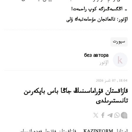
- اڭگىمەڭىزگە كوپ راحمەت!
اۆتور: تالعاتجان مۇحامەتبەك ۇلى
سپورت
без автора
اۆتور
18:04, 07 تامىز 2026
قازاقستان قۇراماسىنىڭ جاڭا باس باپكەرىن
تانىستىرىلدى