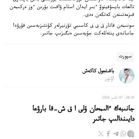
تالعات بايسۋفينوۆ ءبىر ايدان استام ۋاقىت بۇرىن ءوز ەركىمەن
قىزمەتىنەن كەتكەن ەدى.
سونىمەن قاتار ق ف ف كاسىبي تۋرنيرلەر كۇنتىزبەسىن قۇرۋدا
جاساندى ينتەللەكت جۇيەسىن ەنگىزىپ جاتىر.
سپورت
باقىتجول كاكەش
اۆتور
08:55, 07 تامىز 2026
جانىبەك ءالىمحان ۇلى ا ق ش-قا بارۋعا
دايىندالىپ جاتىر