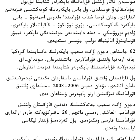
سونىمەن قاتار ۇلتتىق قۇرامانىڭ باپكەرلەر شتابىنا نۇربول
جۇماسقاليەۆ قوسىلدى. ول باس باپكەردىڭ كومەكشىسى قىزمەتىن
اتقارادى. وعان قوسا شتاب قۇرامىندا ەلدوس احمەتوۆ - باس
باپكەردىڭ كومەكشىسى، يۋري نوۆيكوۆ - قاقپاشىلار باپكەرى،
ۆاديم بوروۆسكي - دەنە دايىندىعى جونىندەگى باپكەر، تيمۋر
قۇسايىنوۆ اناليتيك بولىپ جۇمىس ىستەيدى.
62 جاستاعى دجون ۆانت سحيپ باپكەرلىك مانسابىندا گرەكيا
جانە ارمەنيا ۇلتتىق قۇرامالارىن جاتتىقتىرعان. سونداي-اق
نيدەرلاند قۇراماسىنىڭ باپكەرلەر شتابىندا قىزمەت اتقارعان.
ول قازاقستان ۇلتتىق قۇراماسىن باسقارعان ەكىنشى نيدەرلاندتىق
مامان اتاندى. بۇعان دەيىن 2006-2008 -جىلدارى ۇلتتىق
قۇرامانىڭ تىزگىنىن ارنو پايپەرس ۇستاعان ەدى.
دجون ۆانت سحيپ جەتەكشىلىك ەتەتىن قازاقستان ۇلتتىق
قۇراماسى العاشقى رەسمي ماتچىن 26 -قىركۇيەكتە فارەر ارالدارى
قۇراماسىنا قارسى وتكىزەدى. بۇل كەزدەسۋ ۇلتتار ليگاسى
اياسىندا وتەدى.
ايتا كەتەيىك، قازاقستان قۇراماسىنىڭ بۇرىنعى باس باپكەرى