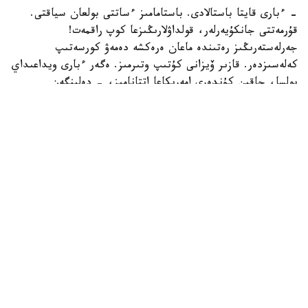
- ءبارى قايتا باستالادى. باستامامىز ءساتتى بولعان سياقتى.
قۇرمەتتى جانكۇيەرلەر، قولداۋلارىڭىزعا كوپ راقمەت!
جەرلەستەرىڭىز رەتىندە ماعان ەرەكشە دەمەۋ كورسەتىپ
كەلەسىزدەر. قازىر ۆيزانى كۇتىپ وتىرمىز. ەگەر ءبارى ويداعىداي
بولسا، جاقىن كۇندەرى امەريكاعا اتتانامىز، - دەلىنگەن
حابارلامادا.
بۇعان دەيىن جانىبەك ءالىمحان ۇلى جاڭا سالماق دارەجەسىندە
WBO رەيتينگىندە جەكپە-جەكسىز-اق ەكىنشى ورىنعا
كوتەرىلگەنى حابارلانعان بولاتىن.
ءالىمحان ۇلى سوڭعى جەكپە-جەگىن 2025 -جىلعى 5-
ساۋىردە استانادا وتكىزىپ، فرانسيالىق اناۋەل نگاميسسەنگەنى
نوكاۋتپەن جەڭدى. سول كەزدەسۋدە ول ورتا سالماقتاعى WBO
جانە IBF چەمپيوندىق بەلبەۋلەرىن ءساتتى قورعاعان ەدى.
كەيىن ورتا سالماقتاعى WBA چەمپيونىمەن وتەتىن بىرىكتىرۋ
جەكپە-جەگى قارساڭىندا قارسىلاسىنىڭ دوپينگ سىناماسى وڭ
ناتيجە كورسەتىپ، كەزدەسۋ وتپەي قالدى. قارسىلاسى 2026