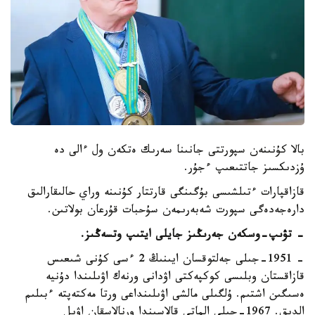
بالا كۇنىنەن سپورتتى جانىنا سەرىك ەتكەن ول ءالى دە
ۇزدىكسىز جاتتىعىپ ءجۇر.
قازاقپارات ءتىلشىسى بۇگىنگى قارتتار كۇنىنە وراي حالىقارالىق
دارەجەدەگى سپورت شەبەرىمەن سۇحبات قۇرعان بولاتىن.
- تۋىپ-وسكەن جەرىڭىز جايلى ايتىپ وتسەڭىز.
- 1951-جىلى جەلتوقسان ايىنىڭ 2 ءسى كۇنى شىعىس
قازاقستان وبلىسى كوكپەكتى اۋدانى ورنەك اۋىلىندا دۇنيە
ەسىگىن اشتىم. ۇلگىلى مالشى اۋىلىنداعى ورتا مەكتەپتە ءبىلىم
الدىق. 1967-جىلى الماتى قالاسىندا ورنالاسقان اۋىل