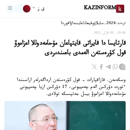
KAZINFORM
ق ز
ترەند:
2026-سايلاۋ
وقيعا
تاعايىنداۋ
اقوردا
19:30, 01 قازان 2021
قارتايسا دا قايراتى قايتپاعان مۇحامەدوللا اعزاموۆ
قول كۇرەستەن الەمدى باعىندىردى
وسكەمەن. قازاقپارات - قول كۇرەستەن ارداگەرلەر اراسىندا
ءتورت دۇركىن الەم چەمپيونى، 17 دۇركىن ازيا چەمپيونى
مۇحامەدوللا اعزاموۆ بيىل جەتپىسكە تولادى.