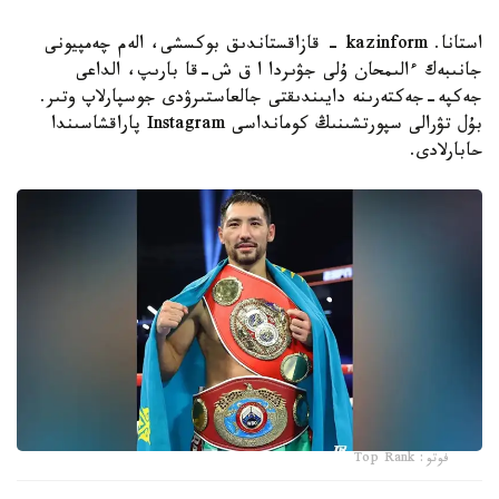
استانا. kazinform - قازاقستاندىق بوكسشى، الەم چەمپيونى
جانىبەك ءالىمحان ۇلى جۋىردا ا ق ش-قا بارىپ، الداعى
جەكپە-جەكتەرىنە دايىندىقتى جالعاستىرۋدى جوسپارلاپ وتىر.
بۇل تۋرالى سپورتشىنىڭ كومانداسى Instagram پاراقشاسىندا
حابارلادى.
فوتو: Top Rank