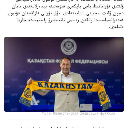
استانا. KAZINFORM - قازاقستان فۋتبول فەدەراتسياسى
ۇلتتىق قۇرامانىڭ باس باپكەرى قىزمەتىنە نيدەرلاندتىق مامان
دجون ۆانت سحيپتى تاعايىندادى. بۇل تۋرالى قازاقستان فۋتبول
فەدەراتسياسىندا وتكەن رەسمي تانىستىرۋ راسىمىندە جاريا
ەتىلدى.
Фото: Казахстанская федерация футбола