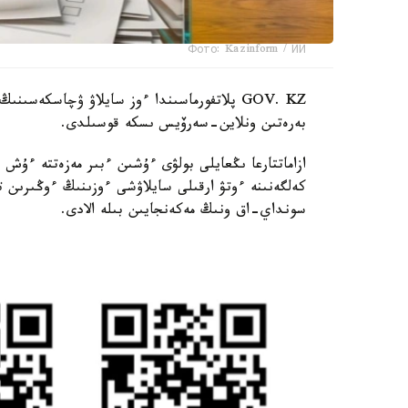
Фото: Kazinform / ИИ
GOV. KZ پلاتفورماسىندا ءوز سايلاۋ ۋچاسكەس
بەرەتىن ونلاين-سەرۆيس ىسكە قوسىلدى.
ازاماتتارعا ىڭعايلى بولۋى ءۇشىن ءبىر مەزەتتە ءۇش
كەلگەنىنە ءوتۋ ارقىلى سايلاۋشى ءوزىنىڭ ءوڭىرى
سونداي-اق ونىڭ مەكەنجايىن بىلە الادى.