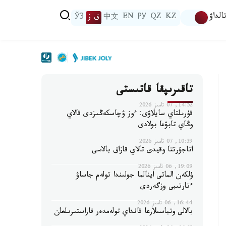
الداۋ
KZ
QZ
РУ
EN
中文
ق ز
ЎЗ
تاقىرىپقا قاتىستى
14:52, 07 تامىز 2026
قۇرىلتاي سايلاۋى: ءوز ۋچاسكەڭىزدى قالاي
وڭاي تابۋعا بولادى
10:39, 07 تامىز 2026
اتاجۇرتتا وقيدى تالاي قازاق بالاسى
19:09, 06 تامىز 2026
ۇلكەن الماتى اينالما جولىندا تولەم جاساۋ
ءتارتىبى وزگەردى
16:44, 06 تامىز 2026
بالالى وتباسىلارعا قانداي تولەمدەر قاراستىرىلعان