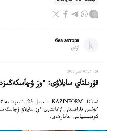
بيلىك جانە ساياسات
без автора
اۆتور
14:52, 07 تامىز 2026
قۇرىلتاي سايلاۋى: ءوز ۋچاسكەڭىزدى
استانا. KAZINFORM 
ءۇشىن قازاقستان ازاماتتارى ءوز سايلاۋ ۋچاسكەسىن
كوميسسياسى حابارلادى.