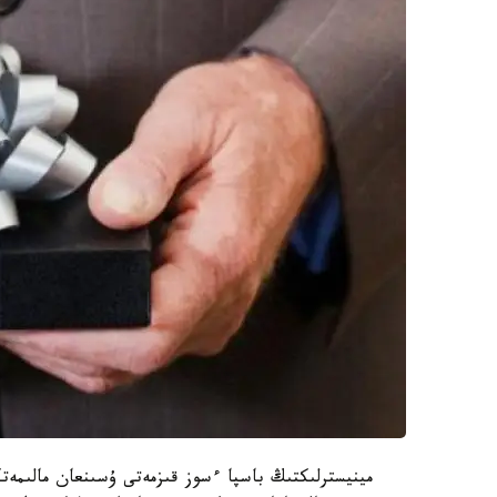
مينيسترلىكتىڭ باسپا ءسوز قىزمەتى ۇسىنعان مالىمەت