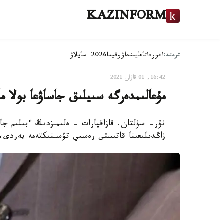
KAZINFORM
ترەند:
اقوردا
تاعايىنداۋ
وقيعا
2026-سايلاۋ
16:42, 01 قازان 2021
مۇعالىمدەرگە سىيلىق جاساۋعا بولا 
نۇر- سۇلتان. قازاقپارات - ەلىمىزدىڭ ءبىلىم جا
زاڭدىلىعىنا قاتىستى رەسمي تۇسىنىكتەمە بەردى، 