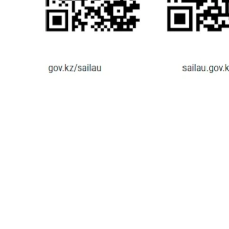
سونىمەن قاتار ءوزىنىڭ سايلاۋ ۋچاسكەسىن ىزدەۋگە ارنالعان ونلاين-سەرۆيس eGov Mobile قوسىمشاسىنىڭ