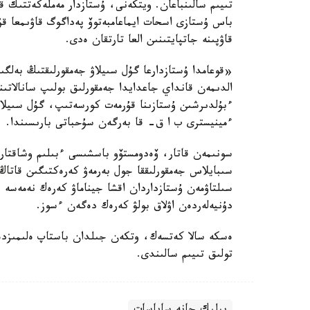
تىيىم سالىنباعان. ويتكەنى، ۇستازدار مەملەكەتتىك 
باس ۇستازى اسحات ايماعامبەتوۆ پەداگوگ قاۋىمعا 
قاۋپىنە جاتپايتىنىن العا تارتقان ەدى.
«قوعامدا ۇستازدارعا گۇل سىيلاۋ جەمقورلىقتىڭ بەلگى
الدىمەن قانداي جاعدايدا جەمقورلىق بولىپ سانالاتىن
ءبۇلدىرشىن ۇستازىنا قۇرمەت كورسەتىپ، گۇل سىيل
ءمينيسترى ب ا ق- قا بەرگەن سۇحباتى بارىسىندا.
سونىمەن قاتار، ۆەدومستۆو باسشىسى ءبىلىم وشاقتار
سىبايلاس جەمقورلىققا جول بەرمەۋ كەرەكتىگىن قاتاڭ
سىلتاۋمەن ۇستازداردان اقشا جيناماۋ كەرەك نەمەسە
دۇنيەلەردەن اۋلاق بولۋ كەرەك دەگەن ءسوز.
ەسكە سالا كەتسەك، وتكەن جىلدان باستاپ ەلىمىزدە 
تولىق تىيىم سالىندى.