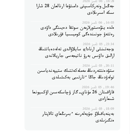
16:28, 06 تامىز 2026
جەڭىل ونەركاسىپتى دامىتۋعا ارنالعان 28 شارا
ىسكە اسىرىلادى
16:05, 06 تامىز 2026
ەلدە ينۆەستورلارمەن سوتقا دەيىنگى داۋدى
رەتتەۋ جونىندەگى كوميسسيا قۇرىلادى
23:34, 05 تامىز 2026
«جەتىنشى ارنادا» سايلاۋالدى تەلەدەباتتىڭ
ارالىق داۋىس بەرۋ ناتيجەسى جاريالاندى
20:11, 05 تامىز 2026
ستۋدەنتتەردىڭ مەملەكەتتىك ستيپەندياسىن
تولەۋدىڭ جاڭا ءتارتىبى بەكىتىلدى
19:46, 05 تامىز 2026
قازاقستان 26 مۇناي-گاز ۋچاسكەسىن اۋكسيونعا
شىعارادى
18:09, 05 تامىز 2026
بەينەباقىلاۋ جۇيەلەرىنە ءبىرىڭعاي تالاپتار
ەنگىزىلدى