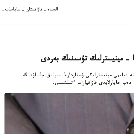
الەمدە
قازاقستان
ساياسات
ت
ما - مينيسترلىك تۇسىنىك بەردى
نە عىلىمي مينيسترلىگى ۇستازدارعا سىيلىق جاساۋدىڭ
دەپ حابارلايدى قازاقپارات ءتىلشىسى.