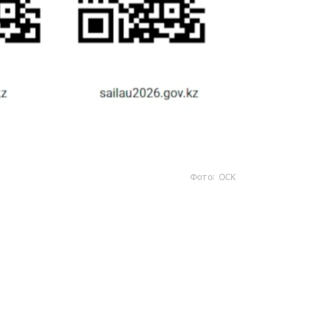
Фото: ОСК
- https://www.gov.kz/sailau؟ lang=kk
- https://sailau.gov.kz/kk
- https://sailau2026.gov.kz/kk