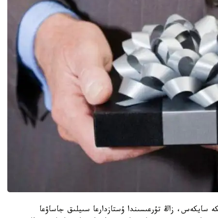
كە سايكەس، زاڭ تۇرعىسىندا ۇستازدارعا سىيلىق جاساۋعا