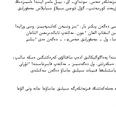
قىزمەتكەر ەمەس. سونداي- اق، بيىل مامىر ايىندا ەلىمىزدىڭ
قۇرمەت كورسەتىپ، گۇل شوعىن سىيلاۋ سىبايلاس جەمقورلىق
سى دەگەن پىكىر بار. ءبىز ونىمەن كەلىسپەيمىز. وسى ورايدا
ىن انىقتاپ العان ءجون. مەكتەپ تابالدىرىعىن اتتاعان
اسا، ول - جەمقورلىق ەمەس»، - دەگەن ەدى ءبىلىم
ىندا پەداگوگيكالىق ادەپ ساقتالۋى كەرەكتىگىن ەسكە سالىپ،
 ەسكەرتتى. ول دەگەنىمىز - مەكتەپ قابىرعاسىندا ءتۇرلى
 باسشىلىققا قىمبات سىيلىق جاساۋ دەگەن سەكىلدى
مەملەكەتتىك قىزمەتكەرگە سىيلىق جاساۋعا جانە ونى الۋعا