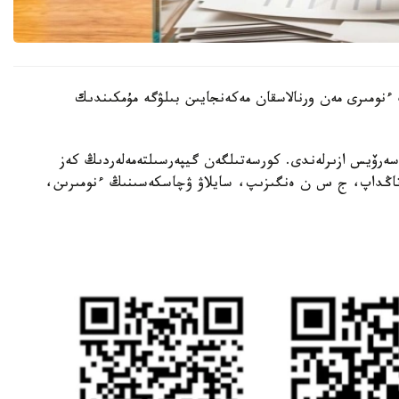
ىنىڭ ءنومىرى مەن ورنالاسقان مەكەنجايىن بىلۋگە مۇمكىندىك
 سەرۆيس ازىرلەندى. كورسەتىلگەن گيپەرسىلتەمەلەردىڭ كەز
ن تاڭداپ، ج س ن ەنگىزىپ، سايلاۋ ۋچاسكەسىنىڭ ءنومىرىن،