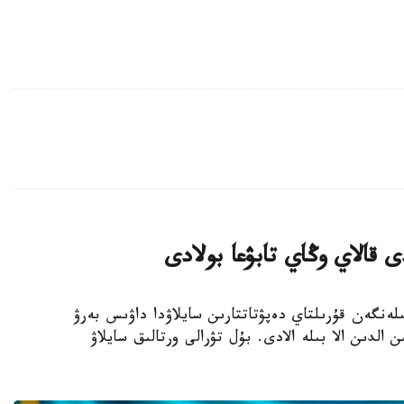
 قالاي وڭاي تابۋعا بولادى
- بيىل 23-تامىزعا بەلگىلەنگەن قۇرىلتاي دەپۋتاتتارىن سايلاۋدا داۋىس بەرۋ
 الدىن الا بىلە الادى. بۇل تۋرالى ورتالىق سايلاۋ