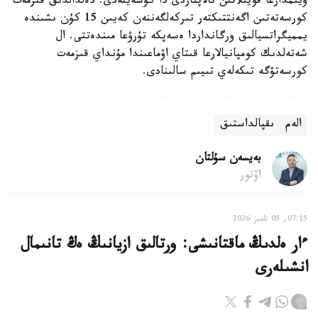
ۇيىمدارعا قويىلاتىن تالاپتاردى دا كۇشەيتەدى. دەلدالدىق قىزمەت
كورسەتەتىن اگەنتتىكتەر تىركەلگەننەن كەيىن 15 كۇن ىشىندە
يمميگراتسيالىق ورگانداردا ەسەپكە تۇرۋعا مىندەتتى. ال
شەتەلدىك كومپانيالارعا قىتاي اۋماعىندا مۇنداي قىزمەت
كورسەتۋگە تىكەلەي تىيىم سالىنادى.
الەم
ىقپالداستىق
بەيسەن سۇلتان
اۆتور
07:15, 05 تامىز 2026
ءار ەلدىڭ ماقتانىشى: ورتالىق ازيانىڭ ەڭ تانىمال
انشىلەرى