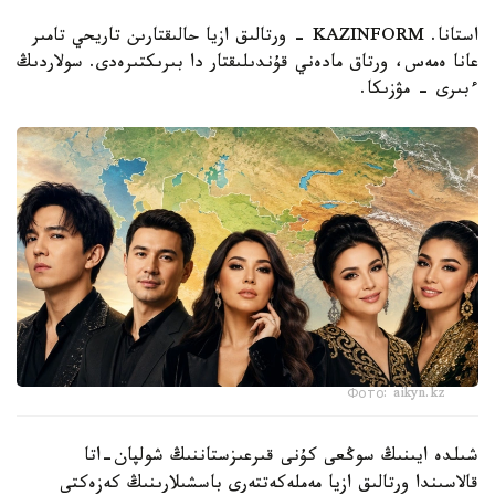
استانا. KAZINFORM - ورتالىق ازيا حالىقتارىن تاريحي تامىر
عانا ەمەس، ورتاق مادەني قۇندىلىقتار دا بىرىكتىرەدى. سولاردىڭ
ءبىرى – مۋزىكا.
Фото: aikyn.kz
شىلدە ايىنىڭ سوڭعى كۇنى قىرعىزستاننىڭ شولپان-اتا
قالاسىندا ورتالىق ازيا مەملەكەتتەرى باسشىلارىنىڭ كەزەكتى