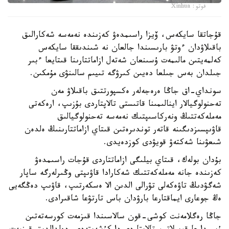
فوتو: Xinhua
قۇجاتقا سايكەس، ۆيزا راسىمدەۋ كەزىندە نەمەسە شەكارالىق
باقىلاۋدان ءوتۋ بارىسىندا جالعان نە شىندىققا سايكەس
كەلمەيتىن مالىمەت ۇسىنعان شەتەل ازاماتتارىنا قىتايعا ءبىر
جىلدان بەس جىلعا دەيىن كىرۋگە تىيىم سالىنۋى مۇمكىن.
سونداي-اق جاڭا ەرەجەلەر ەكسپورتتىق باقىلاۋ مەن
تەحنولوگيالار اينالىمىنا قاتىستى تالاپتاردى بۇزىپ، ارەكەتى
مەملەكەتتىڭ ونەركاسىپتىك نەمەسە تەحنولوگيالىق
قاۋىپسىزدىگىنە قاتەر توندىرەتىن قىتاي ازاماتتارىنىڭ ەلدەن
شىعۋىنا شەكتەۋ قويۋدى كوزدەيدى.
بۇدان بولەك، قىتاي بيلىگى ازاماتتاردى قۇجات راسىمدەۋ
كەزىندە جانە مەملەكەتتىك شەكارادا قاۋىپتى وڭىرلەرگە ساپار
شەگۋدىڭ تاۋەكەلى تۋرالى الدىن الا ەسكەرتىپ، قاۋىپ دەڭگەيى
ەڭ جوعارى ايماقتارعا بارۋدان باس تارتۋعا شاقىرادى.
جاڭا رەگلامەنت كوشى-قون سالاسىندا قىزمەت كورسەتەتىن