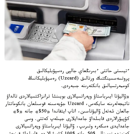
ءتيىستى حاتتى ءبىرىڭعاي جالپى رەسپۋبليكالىق
پروتسەسسينگتىك ورتالىق (Uzcard) رەسپۋبليكانىڭ
كوممەرتسيالىق بانكتەرىنە جىبەردى.
«ۆاليۋتا ايىرباستاۋ وپەراتسيالارى بويىنشا ترانزاكتسيالاردى تالداۋ
ناتيجەلەرىنە سايكەس، Uzcard جۇيەسىنە قوسىلعان بانكوماتتار
جالعان شەتەل ۆاليۋتاسىن، اتاپ ايتقاندا «50$» جانە «$»
كۋپيۋرالاردى قابىلداۋ جاعدايلارى جيىلەپ كەتتى. وسى
جاعدايدى ەسكەرە وتىرىپ، ۆاليۋتا ايىرباستاۋ وپەراتسيالارى