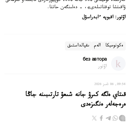
كەزىندە نومينالى $50 جانە $100 كۋپيۋرالاردى قابىلداۋ قىزمەتى
ۋاقىتشا توقتاتىلدى»، - دەلىنگەن حاتتا.
اۆتور: اقبوپە ءابدراسۋل
ەكونوميكا
الەم
ىقپالداستىق
без автора
اۆتور
09:54, 06 تامىز 2026
قىتاي ەلگە كىرۋ جانە شىعۋ تارتىبىنە جاڭا
ەرەجەلەر ەنگىزەدى