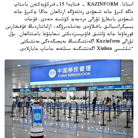
استانا. KAZINFORM - قىتايدا 15-قىركۇيەكتەن باستاپ
ەلگە كىرۋ جانە شىعۋدى رەتتەۋگە ارنالعان جاڭا «كىرۋ جانە
شىعۋدى باسقارۋ تۋرالى ەرەجە» كۇشىنە ەنەدى. قۇجات
يمميگراتسيالىق باقىلاۋدى جەتىلدىرۋگە، ازاماتتاردىڭ قۇقىقتارىن
قورعاۋعا جانە ۇلتتىق قاۋىپسىزدىكتى نىعايتۋعا باعىتتالعان. بۇل
تۋرالى Kazinform اگەنتتىگىنىڭ بەيجىڭدەگى مەنشىكتى
ءتىلشىسى Xinhua اگەنتتىگىنە سىلتەمە جاساپ حابارلادى.