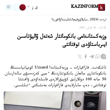
KAZINFORM
ق ز
ترەند:
2026-سايلاۋ
وقيعا
تاعايىنداۋ
اقوردا
11:31, 01 قازان 2021
وزبەكستانداعى بانكوماتتار شەتەل ۆاليۋتاسىن
ايىرباستاۋدى توقتاتتى
تاشكەنت. قازاقپارات - وزبەكستاندا Uzcard كومپانياسىنىڭ
بانكوماتتارى جالعان بانكنوتتاردىڭ ءجيى كەزدەسۋى سالدارىنان
50 جانە 100 دوللارلىق كۋپيۋرالاردى قابىلداۋدى ۋاقىتشا
توقتاتتى، دەپ حابارلايدى قازاقپارات مەنشىكتى ءتىلشىسى.