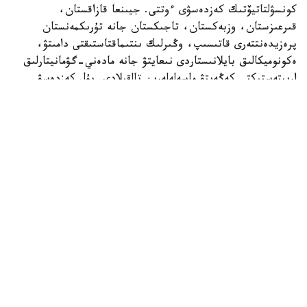
كونسۋلتاتيۆتىك كەزدەسۋى ءوتتى. جيىنعا قازاقستان،
قىرعىزستان، وزبەكستان، تاجىكستان جانە تۇرىكمەنستان
پرەزيدەنتتەرى قاتىسىپ، وڭىرلىك ىنتىماقتاستىقتى دامىتۋ،
ەكونوميكالىق بايلانىستاردى نىعايتۋ جانە مادەني-گۋمانيتارلىق
ارىپتەستىكتى كەڭەيتۋ ماسەلەلەرىن تالقىلادى. بۇل كەزدەسۋ
ورتالىق ازيا ەلدەرىنىڭ ءوزارا ىقپالداستىعى كۇن وتكەن سايىن
ارتىپ كەلە جاتقانىن تاعى ءبىر مارتە كورسەتتى.
وسىعان وراي ءوڭىردىڭ مادەني ومىرىنە دە نازار اۋدارۋدى ءجون
كوردىك. ءار حالىقتىڭ بولمىسىن تانىتاتىن باستى
قۇندىلىقتاردىڭ ءبىرى - مۋزىكا. سوندىقتان ورتالىق ازيانىڭ
بەس مەملەكەتىنەن ءوز ەلىندە كەڭىنەن تانىلعان،
شىعارماشىلىعىنىڭ نەگىزگى بولىگىن انا تىلىندە ورىندايتىن
ەسترادا انشىلەرىنە شولۋ ۇسىنامىز.
قازاقستان
. ديماش قۇدايبەرگەن 1994 -جىلى اقتوبە قالاسىندا
دۇنيەگە كەلگەن. مۋزىكانتتار وتباسىندا وسكەن ونەرپاز بالا
كەزىنەن ءان ايتىپ، حالىقارالىق بايقاۋلاردا جەڭىمپاز اتاندى.
الەمدىك تانىمالدىلىققا 2017 -جىلى قىتايداعى Singer جوباسى