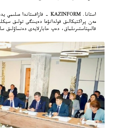
استانا. KAZINFORM - قازاقستاند
مەن پراكتيكالىق قولدانۋعا دەيىنگى تولىق سيكلد
قالىپتاستىرىلماق، دەپ حابارلايدى دەنساۋلىق سا