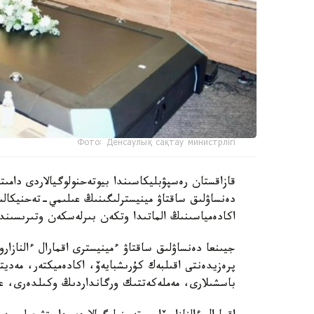
Фото: Денсаулық сақтау министрлігі
دەنساۋلىق ساقتاۋ مينيسترلىگىنىڭ عىلىمي-تەحنيكال
اكادەمياسىنىڭ الماتىدا وتكەن بىرلەسكەن وتىرىسىندا 
جيىنعا دەنساۋلىق ساقتاۋ ءمينيسترى اقمارال ءالنازار
پرەزيدەنتى اقىلبەك كۇرىشبايەۆ، اكادەميكتەر، مەدي
باسشىلارى، مەملەكەتتىك ورگانداردىڭ وكىلدەرى، عال