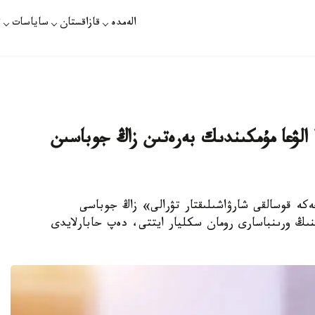
الەمدە
قازاقستان
ساياسات
ت
 الۋعا مۇمكىندىك بەرەتىن زاڭ جوباسىن
ەكە قوسالقى شارۋاشىلىقتار تۋرالى» زاڭ جوباسى
نىڭ ورىنباسارى رومان سكليار ايتتى، دەپ حابارلايدى