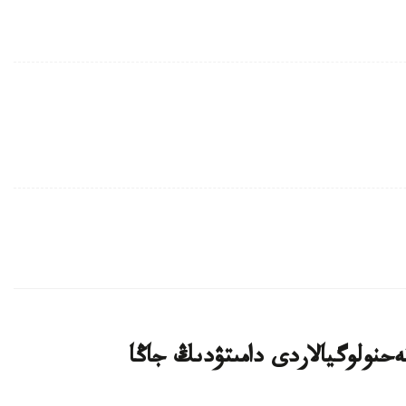
يىن بيوتەحنولوگيالاردى دامىتۋدىڭ جاڭا