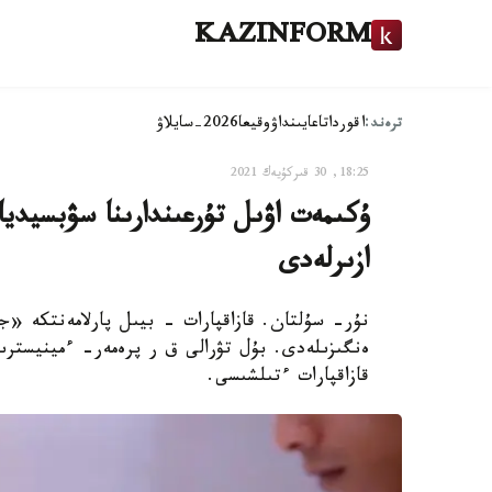
KAZINFORM
ترەند:
اقوردا
تاعايىنداۋ
وقيعا
2026-سايلاۋ
18:25, 30 قىركۇيەك 2021
ۇكىمەت اۋىل تۇرعىندارىنا سۋبسيديا
ازىرلەدى
نۇر- سۇلتان. قازاقپارات - بيىل پارلامەنتكە «ج
ەنگىزىلەدى. بۇل تۋرالى ق ر پرەمەر- ءمينيسترى
قازاقپارات ءتىلشىسى.