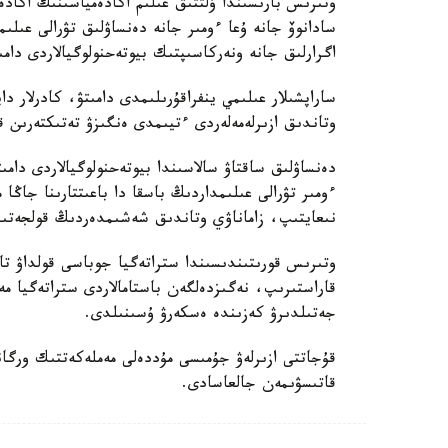
وتىرىس بارىسىندا ۇلتتىق عىلىم اكادەمياسىنىڭ اكاد
سادانوۆ جانە ۇعا ءومىر جانە دەنساۋلىق تۋرالى عىلى
اگرارلىق جانە ونەركاسىپتىك بيوتەحنولوگيالاردى دامى
ساراپشىلار عىلىمي ينفراقۇرىلىمدى دامىتۋ، كادرلار دا
وتاندىق ازىرلەمەلەردى ءتيىمدى ەنگىزۋ تەتىكتەرىن قال
دەنساۋلىق ساقتاۋ سالاسىندا بيوتەحنولوگيالاردى دامى
ءومىر تۋرالى عىلىمداردىڭ باسقا دا باعىتتارىنا جاڭا
نىعايتىپ، زاماناۋي وتاندىق شەشىمدەردىڭ قولجەتىمدى
وتىرىس قورىتىندىسىندا ستراتەگيا جوباسى قولداۋ تاپ
قاراستىرىپ، نەگىزدەلگەن باستامالاردى ستراتەگيا
جەتىلدىرۋ كەزىندە ەسكەرۋ ۇسىنىلدى.
قۇجاتتى ازىرلەۋ جۇمىسى مۇددەلى مەملەكەتتىك ورگان
قاتىسۋىمەن جالعاسادى.