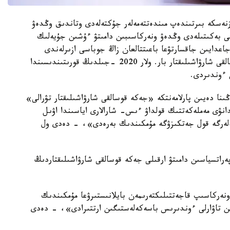
ەسكە بىرتىندەپ مىندەتتەمەلەر جۇكتەلەدى وتاندىق وڭدەۋ
گى بەكىتىلەدى وڭدەۋ ونەركاسىبىن دامىتۋ ءۇشىن جۇيەلىك
اعدايىن جاقسارتۋعا باعىتتالعان زاڭ جوباسى ازىرلەندى
«بۇگىندە ەلىمىزدە شامامەن 1,6 ميلليون جەكە قوسالقى شارۋاشىلىقتار بار. ولار 2020 -جىلدىڭ قورىتىندىسىندا
ا دەيىن پارلامەنتكە «جەكە قوسالقى شارۋاشىلىقتار تۋرالى»
انۋى مەملەكەتتىك قولداۋ ءىس- شارالارى اياسىندا اۋىل
يەلەرگە قول جەتكىزۋگە مۇمكىندىك بەرەدى»، - دەدى ول
ەراتسياسىن دامىتۋ ارقىلى جەكە قوسالقى شارۋاشىلىقتاردىڭ
ەركاسىپ قاجەتتىلىكتەرىمەن بايلانىستىرۋعا مۇمكىندىك
ىن تاۋارلى ءوندىرىس باسەكەلەستىگىن ارتتىرادى»، - دەدى