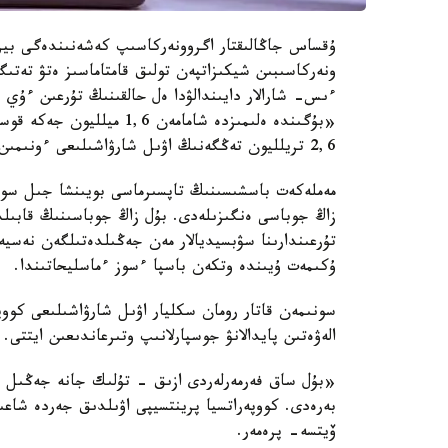
ۇقساس جاڭالىقتار اگروونەركاسىپ كەشەنىندەگى بيزن
ونەركاسىبىن شيكىزاتپەن تولىق قامتاماسىز ەتۋ تەتى
ءىس- شارالار دايىندالۋدا ەل حالقىنىڭ تۇرعىن ءۇي ج
2,6 تريلليون تەڭگەنىڭ اۋىل شارۋاشىلىعى ءونىمىن ءوندىردى.
مەملەكەت باسشىسىنىڭ تاپسىرماسى بويىنشا جىل سوڭىن
زاڭ جوباسى ەنگىزىلەدى. بۇل زاڭ جوباسىنىڭ قابىلد
تۇرعىندارىنا سۋبسيديالار مەن جەڭىلدەتىلگەن نەس
ۇكىمەت ۇيىندە وتكەن باسپا ءسوز ءماسليحاتىندا.
سونىمەن قاتار رومان سكليار اۋىل شارۋاشىلىعى كووپ
الەۋەتىن پايدالانۋ جوسپارلانىپ وتىرعاندىعىن ايتتى.
«بۇل ساق فەرمەرلەردى ازىق - تۇلىك جانە جەڭىل ون
بەرەدى. كووپەراتسيا پرينتسيپى اۋىلدىق جەردە شاع
ۆيتسە- پرەمەر.