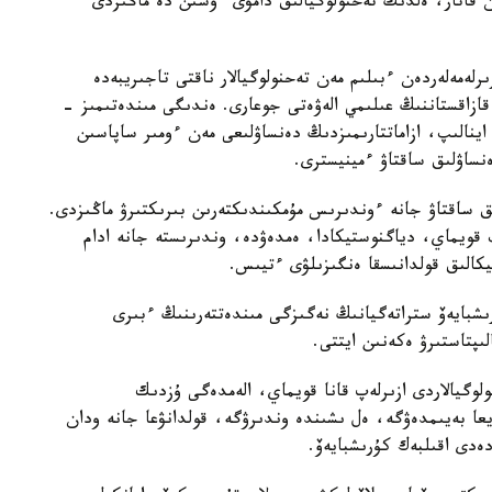
ممەن قاتار، ەلدىڭ تەحنولوگيالىق دامۋى ءۇشىن دە ماڭىزدى
لەمەلەردەن ءبىلىم مەن تەحنولوگيالار ناقتى تاجىريبەدە
 قازاقستاننىڭ عىلىمي الەۋەتى جوعارى. ەندىگى مىندەتىمىز -
ا اينالىپ، ازاماتتارىمىزدىڭ دەنساۋلىعى مەن ءومىر ساپاسىن
ساۋلىق ساقتاۋ ءمينيسترى.
ىق ساقتاۋ جانە ءوندىرىس مۇمكىندىكتەرىن بىرىكتىرۋ ماڭىزدى.
ىپ قويماي، دياگنوستيكادا، ەمدەۋدە، وندىرىستە جانە ادام
تيكالىق قولدانىسقا ەنگىزىلۋى ءتيىس.
رىشبايەۆ ستراتەگيانىڭ نەگىزگى مىندەتتەرىنىڭ ءبىرى
ىپتاستىرۋ ەكەنىن ايتتى.
وگيالاردى ازىرلەپ قانا قويماي، الەمدەگى ۇزدىك
ا بەيىمدەۋگە، ەل ىشىندە وندىرۋگە، قولدانۋعا جانە ودان
ەدى اقىلبەك كۇرىشبايەۆ.