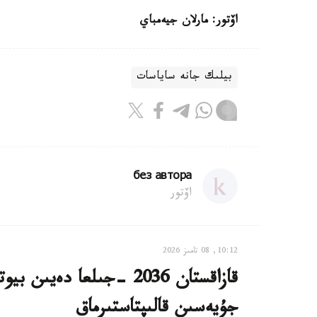
اۆتور: مارلان جيەمباي
بيلىك جانە ساياسات
без автора
اۆتور
10:12, 08 تامىز 2026
قازاقستان 2036 -جىلعا دە
جۇيەسىن قالىپتاستىرماق