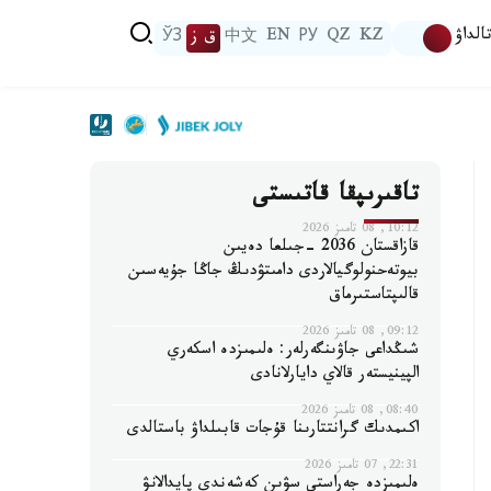
الداۋ
KZ
QZ
РУ
EN
中文
ق ز
ЎЗ
تاقىرىپقا قاتىستى
10:12, 08 تامىز 2026
قازاقستان 2036 -جىلعا دەيىن
بيوتەحنولوگيالاردى دامىتۋدىڭ جاڭا جۇيەسىن
قالىپتاستىرماق
09:12, 08 تامىز 2026
شىڭداعى جاۋىنگەرلەر: ەلىمىزدە اسكەري
الپينيستەر قالاي دايارلانادى
08:40, 08 تامىز 2026
اكىمدىك گرانتتارىنا قۇجات قابىلداۋ باستالدى
22:31, 07 تامىز 2026
ەلىمىزدە جەراستى سۋىن كەشەندى پايدالانۋ