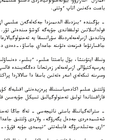
اقمارال ءالنازاروۆا بيوتەحنولوگيالاردى دامىتۋ عىلى
باعىت ەكەنىن اتاپ ءوتتى.
- بۇگىندە ءبىزدىڭ الدىمىزدا جەكەلەگەن عىلىمي ازىر
قولدانىلاتىن تولىققاندى جۇيەگە كوشۋ مىندەتى تۇر.
وتاندىق ازىرلەمەلەردىڭ سۇرانىسقا يە تەحنولوگيالارع
جاقسارتۋعا قىزمەت ەتۋىنە جاعداي جاساۋ،-دەدى دەن
ونىڭ ايتۋىنشا، بۇل باعىتتا عىلىم، ءبىلىم، دەنساۋل
پەرسپەكتيۆالى ازىرلەمەلەر زەرتحانا دەڭگەيىندە قال
ومىرىنە تىكەلەي اسەر ەتەتىن باسقا دا سالالاردا پراك
ۇلتتىق عىلىم اكادەمياسىنىڭ پرەزيدەنتى اقىلبەك كۇ
قازاقستاندا تولىق تەحنولوگيالىق تسيكل جۇيەسىن قال
- ستراتەگيانىڭ باستى ناتيجەسى - تەك جاڭا تەحنول
شەشىمدەردى جەدەل يگەرۋگە، ولاردى ۇلتتىق جاعدايع
ءارى جەتىلدىرۋگە قابىلەتتى ءتيىمدى جۇيە قۇرۋ،-د