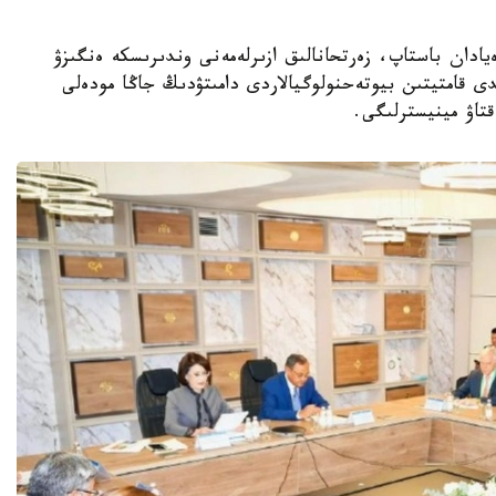
ا عىلىمي يدەيادان باستاپ، زەرتحانالىق ازىرلەمەنى وندىرىسكە ەنگىزۋ
ى قامتيتىن بيوتەحنولوگيالاردى دامىتۋدىڭ جاڭا مودەلى
قتاۋ مينيسترلىگى.