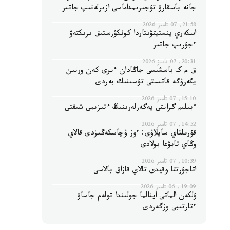
جانە باسقارۋ تۇجىرىمداماسى ازىرلەنىپ جاتىر
21:58, 07 تامىز 2026
اسكەري ينستيتۋتتاردا كونكۋرستىق ىرىكتەۋ
ءجۇرىپ جاتىر
20:31, 07 تامىز 2026
ق م گ باسشىسى جاڭادان ءىرى كەن ورنىن
يگەرۋگە قاتىستى تۇسىنىك بەردى
15:10, 07 تامىز 2026
ءبىلىم گرانتى يەگەرلەرىنىڭ ءتىزىمى شىقتى
14:52, 07 تامىز 2026
قۇرىلتاي سايلاۋى: ءوز ۋچاسكەڭىزدى قالاي
وڭاي تابۋعا بولادى
10:39, 07 تامىز 2026
اتاجۇرتتا وقيدى تالاي قازاق بالاسى
19:09, 06 تامىز 2026
ۇلكەن الماتى اينالما جولىندا تولەم جاساۋ
ءتارتىبى وزگەردى