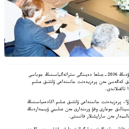
قازاقستان رەسپۋبليكاسىندا بيوتەحنولوگيالاردى دامىتۋدىڭ 2036-جىلعا دەيىنگى ستراتەگياسىنىڭ جوباسى
ىق كەڭەسى مەن پرەزيدەنت جانىنداعى ۇلتتىق عىلىم
تالقىلاندى.
وۆا، پرەزيدەنت جانىنداعى ۇلتتىق عىلىم اكادەمياسىنىڭ
تسينالىق جوعارى وقۋ ورىندارى مەن عىلىمي ۇيىمداردىڭ
ىمدار مەن ساراپشىلار قاتىستى.