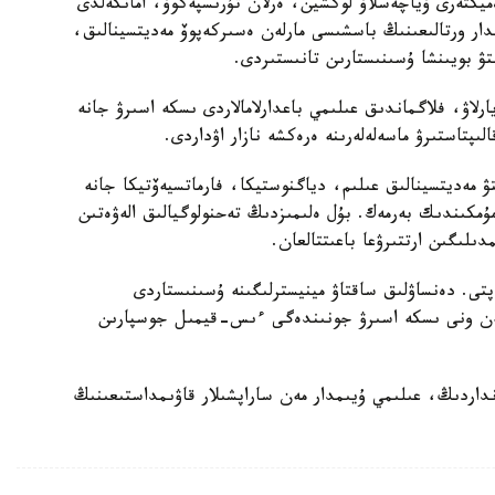
ەميكتەرى ۆياچەسلاۆ لوكشين، ەرلان تۇرىسپەكوۆ، امانكەلدى
مدار ورتالىعىنىڭ باسشىسى مارلەن ەسىركەپوۆ مەديتسينالىق،
تۋ بويىنشا ۇسىنىستارىن تانىستىردى.
يارلاۋ، فلاگماندىق عىلىمي باعدارلامالاردى ىسكە اسىرۋ جانە
ىپتاستىرۋ ماسەلەلەرىنە ەرەكشە نازار اۋداردى.
تۋ مەديتسينالىق عىلىم، دياگنوستيكا، فارماتسيەۆتيكا جانە
 مۇمكىندىك بەرمەك. بۇل ەلىمىزدىڭ تەحنولوگيالىق الەۋەتىن
لىگىن ارتتىرۋعا باعىتتالعان.
تى. دەنساۋلىق ساقتاۋ مينيسترلىگىنە ۇسىنىستاردى
 مەن ونى ىسكە اسىرۋ جونىندەگى ءىس-قيمىل جوسپارىن
داردىڭ، عىلىمي ۇيىمدار مەن ساراپشىلار قاۋىمداستىعىنىڭ