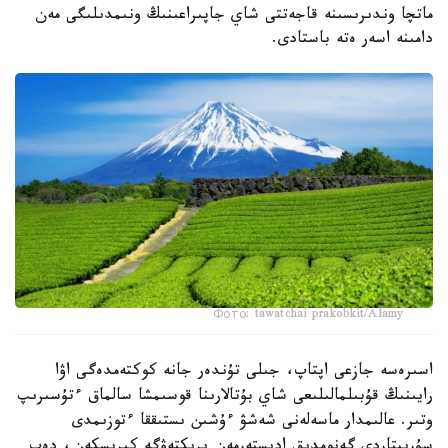
ماتچا وندىرىسىنە قاجەتتى شاي جاپىراعىنىڭ ونىمدىلىگى مەن
دامىنە اسەر ەتە باستادى.
Фото: tawatchai prakobkit/Alamy
اسىرەسە جازعى اپتاپ، جىلى تۇندەر جانە كوكتەمدەگى اۋا
رايىنىڭ قۇبىلمالىلىعى شاي بۇتالارىنا قوسىمشا سالماق ءتۇسىرىپ
وتىر. عالىمدار ماسەلەنى شەشۋ ءۇشىن ىستىققا ءتوزىمدى
سۇرىپتاردى گەنومدىق ادىستەرمەن ىرىكتەۋگە كىرىسكەن، دەپ