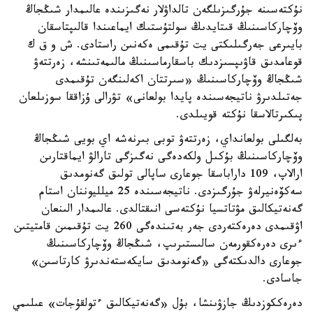
نۇكتەسىنە جۇرگىزىلگەن تالداۋلار نەگىزىندە عالىمدار شىڭجاڭ
وۆچاركاسىنىڭ قىتايدىڭ سولتۇستىك ايماعىندا قالىپتاسقان
بايىرعى جەرگىلىكتى يت تۇقىمى ەكەنىن راستادى. ش و ق ك
قوعامدىق قاۋىپسىزدىك باسقارماسىنىڭ مالىمەتىنشە، زەرتتەۋ
شىڭجاڭ وۆچاركاسىنىڭ «سىرتتان اكەلىنگەن تۇقىمدى
جەتىلدىرۋ ناتيجەسىندە پايدا بولعانى» تۋرالى ۇزاققا سوزىلعان
پىكىرتالاسقا نۇكتە قويىلدى.
بەلگىلى بولعانداي، زەرتتەۋ توبى بىرنەشە اي بويى شىڭجاڭ
وۆچاركاسىنىڭ بۇكىل ولكەدەگى نەگىزگى تارالۋ ايماقتارىن
ارالاپ، 109 داراباسقا جوعارى ساپالى تولىق گەنومدىق
سەكۆەنيرلەۋ جۇرگىزدى. ناتيجەسىندە 25 ميلليوننان استام
گەنەتيكالىق مۋتاتسيا نۇكتەسى انىقتالدى. عالىمدار الىنعان
اۋقىمدى دەرەكتەردى جەر بەتىندەگى 260 يت تۇقىمىن قامتيتىن
ءىرى دەرەكقورمەن سالىستىرىپ، شىڭجاڭ وۆچاركاسىنىڭ
جوعارى دالدىكتەگى «گەنومدىق سايكەستەندىرۋ كارتاسىن»
جاسادى.
دەرەككوزدىڭ جازۋىنشا، بۇل «گەنەتيكالىق ءتولقۇجات» عىلىمي