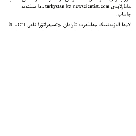
حابارلايدى turkystan.kz newscientist.com-عا سىلتەمە
جاساپ.
الايدا الەۋمەتتىك جەلىلەردە تاراعان «تەمپەراتۋرا تاعى 1°C- قا
كوتەرىلسە، ماتچا مۇلدە جوعالادى» دەگەن مالىمدەمەنى عىلىمي
تۇرعىدان دالەلدەنگەن بولجام دەۋگە بولمايدى. قازىرگى
زەرتتەۋلەر كليماتتىڭ جىلىنۋى ءونىم كولەمىن ازايتىپ، جوعارى
ساپالى ماتچانىڭ ءدامىن وزگەرتۋى مۇمكىن ەكەنىن كورسەتەدى.
ءبىراق ناقتى ءبىر گرادۋسقا بايلانعان جويىلۋ شەگى انىقتالعان
جوق.
ماتچا كادىمگى كەپتىرىلگەن شاي جاپىراعىنان ەمەس، تەنچا
دەپ اتالاتىن ارنايى شيكىزاتتان دايىندالادى. ەگىن جيناۋعا
بىرنەشە اپتا قالعاندا شاي بۇتالارى كۇن ساۋلەسىنەن
كولەڭكەلەنەدى. بۇل جاپىراقتاعى حلوروفيلل مەن بوس
امينقىشقىلدارىنىڭ، سونىڭ ىشىندە تەانيننىڭ كوبىرەك جينالۋىنا
جاعداي جاسايدى. جينالعان جاپىراق بۋعا ۇستالىپ،
كەپتىرىلگەننەن كەيىن ساباقتارى مەن قاتتى بولىكتەرى الىنىپ،
ۇنتاققا اينالدىرىلادى.