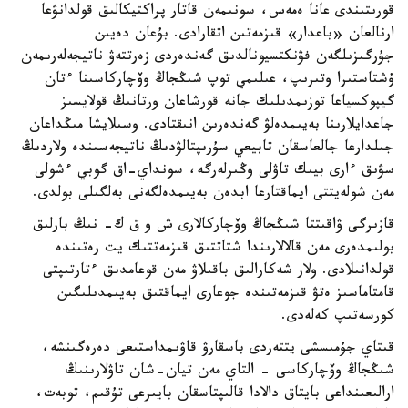
قورىتىندى عانا ەمەس، سونىمەن قاتار پراكتيكالىق قولدانۋعا
ارنالعان «باعدار» قىزمەتىن اتقارادى. بۇعان دەيىن
جۇرگىزىلگەن فۋنكتسيونالدىق گەندەردى زەرتتەۋ ناتيجەلەرىمەن
ۇشتاستىرا وتىرىپ، عىلىمي توپ شىڭجاڭ وۆچاركاسىنا ءتان
گيپوكسياعا توزىمدىلىك جانە قورشاعان ورتانىڭ قولايسىز
جاعدايلارىنا بەيىمدەلۋ گەندەرىن انىقتادى. وسىلايشا مىڭداعان
جىلدارعا جالعاسقان تابيعي سۇرىپتالۋدىڭ ناتيجەسىندە ولاردىڭ
سۋىق ءارى بيىك تاۋلى وڭىرلەرگە، سونداي-اق گوبي ءشولى
مەن شولەيتتى ايماقتارعا ابدەن بەيىمدەلگەنى بەلگىلى بولدى.
قازىرگى ۋاقىتتا شىڭجاڭ وۆچاركالارى ش و ق ك- نىڭ بارلىق
بولىمدەرى مەن قالالارىندا شتاتتىق قىزمەتتىك يت رەتىندە
قولدانىلادى. ولار شەكارالىق باقىلاۋ مەن قوعامدىق ءتارتىپتى
قامتاماسىز ەتۋ قىزمەتىندە جوعارى ايماقتىق بەيىمدىلىگىن
كورسەتىپ كەلەدى.
قىتاي جۇمىسشى يتتەردى باسقارۋ قاۋىمداستىعى دەرەگىنشە،
شىڭجاڭ وۆچاركاسى - التاي مەن تيان-شان تاۋلارىنىڭ
ارالىعىنداعى بايتاق دالادا قالىپتاسقان بايىرعى تۇقىم، توبەت،