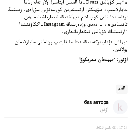
«ءبىز كۋبالىق Dears-قا العىس ايتامىز! ولار تەلەارناعا
حابارلاسىپ، سۇيىكتى ارتىستەرىن كورسەتۋىن سۇرادى. وسىنىڭ
ارقاسىندا تاعى كوپ ادام ديماشتىڭ شىعارماشىلىعىمەن
تانىسادى»، - دەدى وزدەرىنىڭ Instagram-اككاۋنتىندا
ءارتىستىڭ كۋبالىق تىڭدارماندارى.
ديماش قۇدايبەرگەننىڭ قىتايعا قايتىپ ورالعانى حابارلانعان
بولاتىن.
اۆتور: ءبيبىحان سەرىكوۆا
الەم
без автора
اۆتور
17:24, 08 تامىز 2026