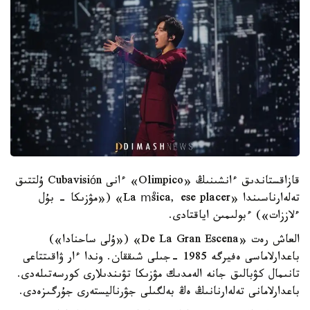
قازاقستاندىق ءانشىنىڭ «Olimpico» ءانى Cubavisión ۇلتتىق
تەلەارناسىندا «La mْsica, ese placer» («مۋزىكا - بۇل
ءلاززات») ءبولىمىن اياقتادى.
العاش رەت «De La Gran Escena» («ۇلى ساحنادا»)
باعدارلاماسى ەفيرگە 1985 -جىلى شىققان. وندا ءار ۋاقىتتاعى
تانىمال كۋبالىق جانە الەمدىك مۋزىكا تۋىندىلارى كورسەتىلەدى.
باعدارلامانى تەلەارنانىڭ ەڭ بەلگىلى جۋرناليستەرى جۇرگىزەدى.