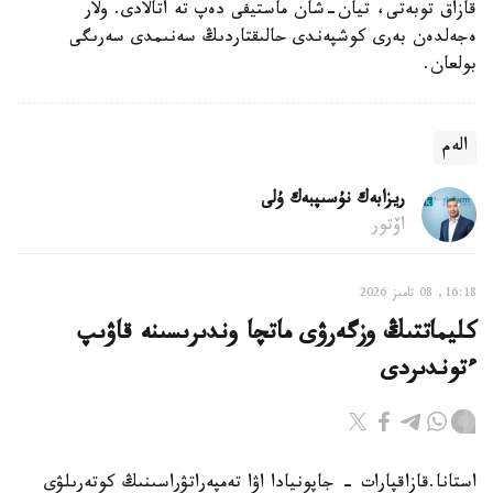
قازاق توبەتى، تيان-شان ماستيفى دەپ تە اتالادى. ولار
ەجەلدەن بەرى كوشپەندى حالىقتاردىڭ سەنىمدى سەرىگى
بولعان.
الەم
ريزابەك نۇسىپبەك ۇلى
اۆتور
16:18, 08 تامىز 2026
كليماتتىڭ وزگەرۋى ماتچا وندىرىسىنە قاۋىپ
ءتوندىردى
استانا.قازاقپارات - جاپونيادا اۋا تەمپەراتۋراسىنىڭ كوتەرىلۋى