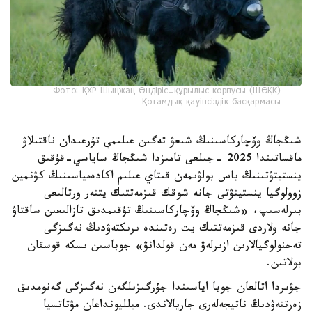
Фото: ҚХР Шыңжаң Өндіріс-құрылыс корпусы (ШӨҚК)
Қоғамдық қауіпсіздік басқармасы
شىڭجاڭ وۆچاركاسىنىڭ شىعۋ تەگىن عىلىمي تۇرعىدان ناقتىلاۋ
ماقساتىندا 2025 -جىلعى تامىزدا شىڭجاڭ ساياسي-قۇقىق
ينستيتۋتىنىڭ باس بولۋىمەن قىتاي عىلىم اكادەمياسىنىڭ كۋنمين
زوولوگيا ينستيتۋتى جانە شوقك قىزمەتتىك يتتەر ورتالىعى
بىرلەسىپ، «شىڭجاڭ وۆچاركاسىنىڭ تۇقىمدىق تازالىعىن ساقتاۋ
جانە ولاردى قىزمەتتىك يت رەتىندە ىرىكتەۋدىڭ نەگىزگى
تەحنولوگيالارىن ازىرلەۋ مەن قولدانۋ» جوباسىن ىسكە قوسقان
بولاتىن.
جۋىردا اتالعان جوبا اياسىندا جۇرگىزىلگەن نەگىزگى گەنومدىق
زەرتتەۋدىڭ ناتيجەلەرى جاريالاندى. ميلليونداعان مۋتاتسيا