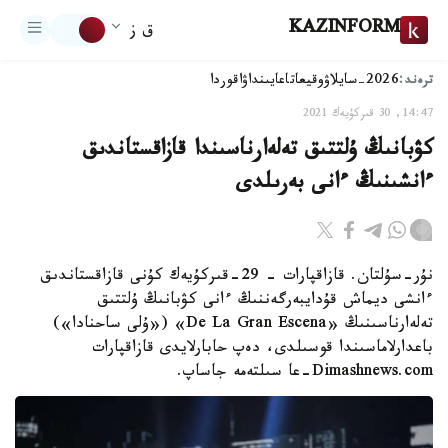
KAZINFORM
ق ز
ترەند:
2026-سايلاۋ
وقيعا
تاعايىنداۋ
اقوردا
14:47, 30 قىركۇيەك 2021
كۋبانىڭ ۇلتتىق تەلەارناسىندا قازاقستاندىق
ءانشىنىڭ ءانى بەرىلدى
نۇر-سۇلتان. قازاقپارات - 29-قىركۇيەك كۇنى قازاقستاندىق
ءانشى ديماش قۇدايبەرگەننىڭ ءانى كۋبانىڭ ۇلتتىق
تەلەارناسىنىڭ «De La Gran Escena» («ۇلى ساحنادا»)
باعدارلاماسىندا قوسىلدى، دەپ حابارلايدى قازاقپارات
Dimashnews.com-عا سىلتەمە جاساپ.