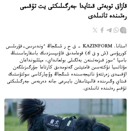
قازاق توبەتى قىتايدا جەرگىلىكتى يت تۇقىمى
رەتىندە تانىلدى
استانا. KAZINFORM – ق ح ر شىڭجاڭ ءوندىرىس-قۇرىلىس
كورپۋسى (ش و ق ك) قوعامدىق قاۋىپسىزدىك باسقارماسىنىڭ
باسپا ءسوز قىزمەتىنەن بەلگىلى بولعانداي، ميلليونداعان
مۋتاتسيا نۇكتەسىن قامتيتىن گەنومدىق كارتاعا جۇرگىزىلگەن
اۋقىمدى زەرتتەۋ ناتيجەسىندە شىڭجاڭ وۆچاركاسى سولتۇستىك
قىتاي وڭىرىندە قالىپتاسقان بايىرعى جانە دەربەس جەرگىلىكتى
تۇقىم رەتىندە تانىلدى.