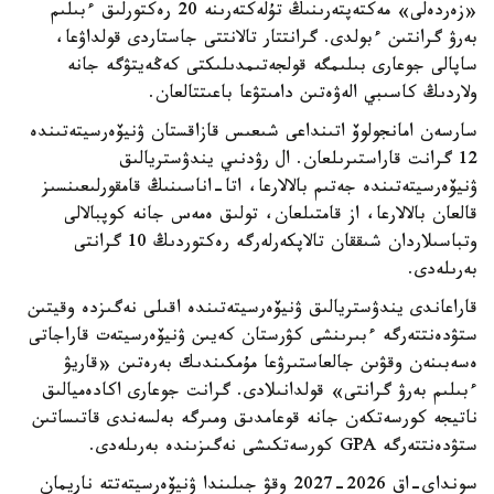
«زەردەلى» مەكتەپتەرىنىڭ تۇلەكتەرىنە 20 رەكتورلىق ءبىلىم
بەرۋ گرانتىن ءبولدى. گرانتتار تالانتتى جاستاردى قولداۋعا،
ساپالى جوعارى بىلىمگە قولجەتىمدىلىكتى كەڭەيتۋگە جانە
ولاردىڭ كاسىبي الەۋەتىن دامىتۋعا باعىتتالعان.
سارسەن امانجولوۆ اتىنداعى شىعىس قازاقستان ۋنيۆەرسيتەتىندە
12 گرانت قاراستىرىلعان. ال رۋدنىي يندۋستريالىق
ۋنيۆەرسيتەتىندە جەتىم بالالارعا، اتا-اناسىنىڭ قامقورلىعىنسىز
قالعان بالالارعا، از قامتىلعان، تولىق ەمەس جانە كوپبالالى
وتباسىلاردان شىققان تالاپكەرلەرگە رەكتوردىڭ 10 گرانتى
بەرىلەدى.
قاراعاندى يندۋستريالىق ۋنيۆەرسيتەتىندە اقىلى نەگىزدە وقيتىن
ستۋدەنتتەرگە ءبىرىنشى كۋرستان كەيىن ۋنيۆەرسيتەت قاراجاتى
ەسەبىنەن وقۋىن جالعاستىرۋعا مۇمكىندىك بەرەتىن «قاريۋ
ءبىلىم بەرۋ گرانتى» قولدانىلادى. گرانت جوعارى اكادەميالىق
ناتيجە كورسەتكەن جانە قوعامدىق ومىرگە بەلسەندى قاتىساتىن
ستۋدەنتتەرگە GPA كورسەتكىشى نەگىزىندە بەرىلەدى.
سونداي-اق 2026-2027 وقۋ جىلىندا ۋنيۆەرسيتەتتە ناريمان