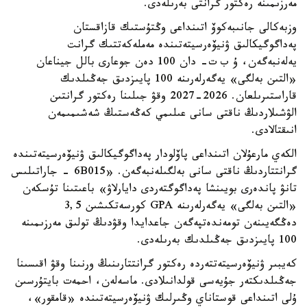
مەرزىمىنە رەكتور گرانتى بەرىلەدى.
وزبەكالى جانىبەكوۆ اتىنداعى وڭتۇستىك قازاقستان
پەداگوگيكالىق ۋنيۆەرسيتەتىندە مەملەكەتتىك گرانت
يەلەنبەگەن، ۇ ب ت- دان 100 دەن جوعارى بالل جيناعان
«التىن بەلگى» يەگەرلەرىنە 100 پايىزدىق جەڭىلدىك
قاراستىرىلعان. 2026-2027 وقۋ جىلىنا رەكتور گرانتىن
الۋشىلاردىڭ ناقتى سانى عىلىمي كەڭەستىڭ شەشىمىمەن
انىقتالادى.
الكەي مارعۇلان اتىنداعى پاۆلودار پەداگوگيكالىق ۋنيۆەرسيتەتىندە
گرانتتاردىڭ ناقتى سانى بەلگىلەنبەگەن. «6B015 - جاراتىلىس
تانۋ پاندەرى بويىنشا پەداگوگتەردى دايارلاۋ» باعىتىنا تۇسكەن
«التىن بەلگى» يەگەرلەرىنە GPA كورسەتكىشىن 3,5
دەڭگەيىنەن تومەندەتپەگەن جاعدايدا وقۋدىڭ تولىق مەرزىمىنە
100 پايىزدىق جەڭىلدىك بەرىلەدى.
كەيبىر ۋنيۆەرسيتەتتەردە رەكتور گرانتتارىنىڭ ورنىنا وقۋ اقىسىنا
جەڭىلدىكتەر جۇيەسى قولدانىلادى. ماسەلەن، احمەت بايتۇرسىن
ۇلى اتىنداعى قوستاناي وڭىرلىك ۋنيۆەرسيتەتىندە «قامقور»،