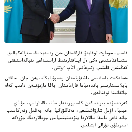
قاسىم-جومارت توقايەۆ قازاقستان مەن رەسەيدىڭ ستراتەگيالىق
ىنتىماقتاستىعى ەكى ەل ايماقتارىنىڭ اراسىنداعى ىقپالداستىقتى
كەڭىنەن قامتىپ وتىرعانىن اتاپ ءوتتى.
مەملەكەت باسشىسى باشقۇرتستان رەسپۋبليكاسىمەن جان-جاقتى
بايلانىستارىمىز پاندەمياعا قاراماستان جاڭا مازمۇنمەن دامىپ كەلە
جاتقانىنا توقتالدى.
كەزدەسۋدە بىرلەسكەن كاسىپورىندار سانىنىڭ ارتىپ، مۇناي-
حيميا، اۋىل شارۋاشىلىعى، مەتاللۋرگيا جانە جەڭىل ونەركاسىپ
جانە تاعى باسقا سالالاردا ينۆەستيتسيالىق جوبالاردىڭ جۇزەگە
اسىرىلۋى تۋرالى ايتىلدى.