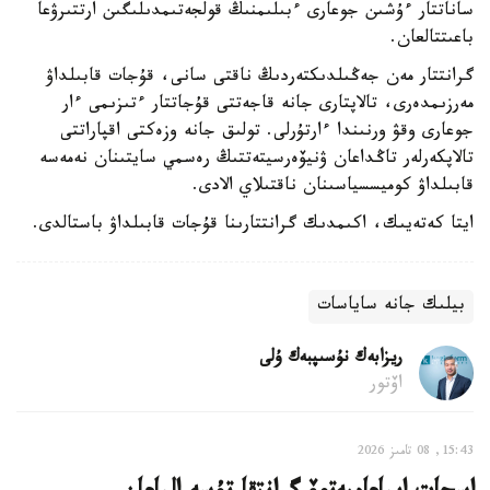
ساناتتار ءۇشىن جوعارى ءبىلىمنىڭ قولجەتىمدىلىگىن ارتتىرۋعا
باعىتتالعان.
گرانتتار مەن جەڭىلدىكتەردىڭ ناقتى سانى، قۇجات قابىلداۋ
مەرزىمدەرى، تالاپتارى جانە قاجەتتى قۇجاتتار ءتىزىمى ءار
جوعارى وقۋ ورنىندا ءارتۇرلى. تولىق جانە وزەكتى اقپاراتتى
تالاپكەرلەر تاڭداعان ۋنيۆەرسيتەتتىڭ رەسمي سايتىنان نەمەسە
قابىلداۋ كوميسسياسىنان ناقتىلاي الادى.
ايتا كەتەيىك، اكىمدىك گرانتتارىنا قۇجات قابىلداۋ باستالدى.
بيلىك جانە ساياسات
ريزابەك نۇسىپبەك ۇلى
اۆتور
15:43, 08 تامىز 2026