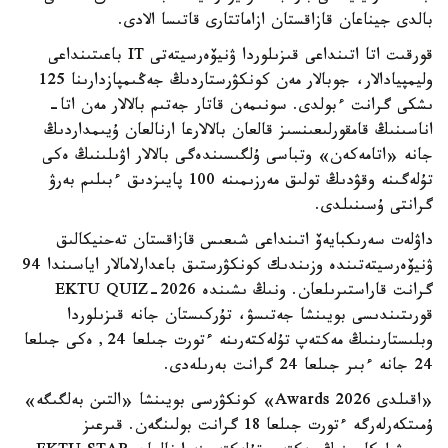
بالدى جيناعان قازاقستان ازاماتتارى قاتىسا الادى.
قورقىت اتا اتىنداعى قىزىلوردا ۋنيۆەرسيتەتى IT باعىتىنداعى
وليمپيادالار، جوبالار مەن كونكۋرستاردىڭ جەڭىمپازدارىنا 125
ىشكى گرانت ءبولدى. سونىمەن قاتار جەتىم بالالار مەن اتا-
اناسىنىڭ قامقورلىعىنسىز قالعان بالالارعا ارنالعان ۇيىمداردىڭ
جانە «اتامەكەن» وتباسى ۇلگىسىندەگى بالالار اۋىلىنىڭ ەكى
تۇلەگىنە وقۋدىڭ تولىق مەرزىمىنە 100 پايىزدىق ءبىلىم بەرۋ
گرانتى ۇسىنىلدى.
داۋلەت سەرىكبايەۆ اتىنداعى شىعىس قازاقستان تەحنيكالىق
ۋنيۆەرسيتەتىندە وزىندىك كونكۋرستىق باعدارلامالار اياسىندا 94
گرانت قاراستىرىلعان. ونىڭ ىشىندە EKTU QUIZ-2026
قورىتىندىسى بويىنشا جەتىسۋ، تۇركىستان جانە قىزىلوردا
وبلىستارىنىڭ مەكتەپ تۇلەكتەرىنە ءتورت جىلعا 24, ەكى جىلعا
24 جانە ءبىر جىلعا 24 گرانت بەرىلەدى.
«اقىلدى Awards 2026» كونكۋرسى بويىنشا «التىن بەلگىگە»
ۇمىتكەرلەرگە ءتورت جىلعا 18 گرانت بولىنگەن. قىرعىز