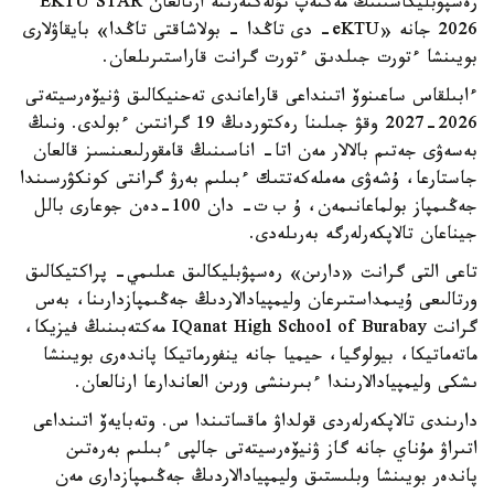
رەسپۋبليكاسىنىڭ مەكتەپ تۇلەكتەرىنە ارنالعان EKTU STAR
2026 جانە «eKTU- دى تاڭدا - بولاشاقتى تاڭدا» بايقاۋلارى
بويىنشا ءتورت جىلدىق ءتورت گرانت قاراستىرىلعان.
ءابىلقاس ساعىنوۆ اتىنداعى قاراعاندى تەحنيكالىق ۋنيۆەرسيتەتى
2026-2027 وقۋ جىلىنا رەكتوردىڭ 19 گرانتىن ءبولدى. ونىڭ
بەسەۋى جەتىم بالالار مەن اتا- اناسىنىڭ قامقورلىعىنسىز قالعان
جاستارعا، ۇشەۋى مەملەكەتتىك ءبىلىم بەرۋ گرانتى كونكۋرسىندا
جەڭىمپاز بولماعانىمەن، ۇ ب ت- دان 100-دەن جوعارى بالل
جيناعان تالاپكەرلەرگە بەرىلەدى.
تاعى التى گرانت «دارىن» رەسپۋبليكالىق عىلىمي- پراكتيكالىق
ورتالىعى ۇيىمداستىرعان وليمپيادالاردىڭ جەڭىمپازدارىنا، بەس
گرانت IQanat High School of Burabay مەكتەبىنىڭ فيزيكا،
ماتەماتيكا، بيولوگيا، حيميا جانە ينفورماتيكا پاندەرى بويىنشا
ىشكى وليمپيادالارىندا ءبىرىنشى ورىن العاندارعا ارنالعان.
دارىندى تالاپكەرلەردى قولداۋ ماقساتىندا س. وتەبايەۆ اتىنداعى
اتىراۋ مۇناي جانە گاز ۋنيۆەرسيتەتى جالپى ءبىلىم بەرەتىن
پاندەر بويىنشا وبلىستىق وليمپيادالاردىڭ جەڭىمپازدارى مەن