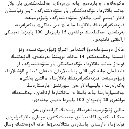
«كومەك»، «جاردەم» جانە «زەرەك» جەڭىلدىكتەرى بار. ولار
جەتىم بالالارعا، مۇگەدەكتىگى بار ستۋدەنتتەرگە، ءبىر وتباسىنان
قاتار ءبىلىم الىپ جاتقان ستۋدەنتتەرگە، ۋنيۆەرسيتەت
قىزمەتكەرلەرىنىڭ بالالارىنا جانە «التىن بەلگى» يەگەرلەرىنە
بەرىلەدى. جەڭىلدىك مولشەرى 15 پايىزدان 100 پايىزعا دەيىنگى
ارالىقتى قامتيدى.
حالەل دوسمۇحامەدوۆ اتىنداعى اتىراۋ ۋنيۆەرسيتەتىندە وقۋ
اقىسىنا جەڭىلدىكتەر 14 سانات بويىنشا بەرىلەدى. الەۋمەتتىك
قولداۋ جەتىم بالالارعا، مۇگەدەكتىگى بار ستۋدەنتتەرگە، از
قامتىلعان جانە كوپبالالى وتباسىلاردان شىققان ءبىلىم الۋشىلارعا،
ۋنيۆەرسيتەت قىزمەتكەرلەرىنىڭ بالالارىنا، «التىن بەلگى»
يەگەرلەرىنە، وليمپيادالار مەن سپورتتىق جارىستاردىڭ
جەڭىمپازدارىنا جانە باسقا دا ساناتتارعا ارنالعان. جەڭىلدىك
مولشەرى 20 پايىزدان 100 پايىزعا دەيىن جەتەدى.
جالپى ۋنيۆەرسيتەتتەردىڭ وزىندىك گرانتتارى مەن
جەڭىلدىكتەرى اكادەميالىق جەتىستىكتەرى جوعارى تالاپكەرلەردى
قولداۋعا، دارىندى جاستاردى ىنتالاندىرۋعا جانە الەۋمەتتىك وسال