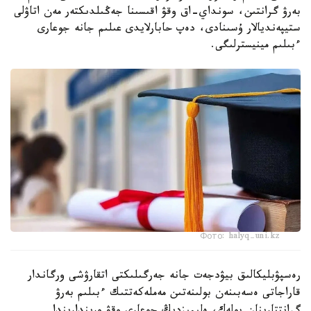
بەرۋ گرانتىن، سونداي-اق وقۋ اقىسىنا جەڭىلدىكتەر مەن اتاۋلى
ستيپەنديالار ۇسىنادى، دەپ حابارلايدى عىلىم جانە جوعارى
ءبىلىم مينيسترلىگى.
Фото: halyq-uni.kz
رەسپۋبليكالىق بيۋدجەت جانە جەرگىلىكتى اتقارۋشى ورگاندار
قاراجاتى ەسەبىنەن بولىنەتىن مەملەكەتتىك ءبىلىم بەرۋ