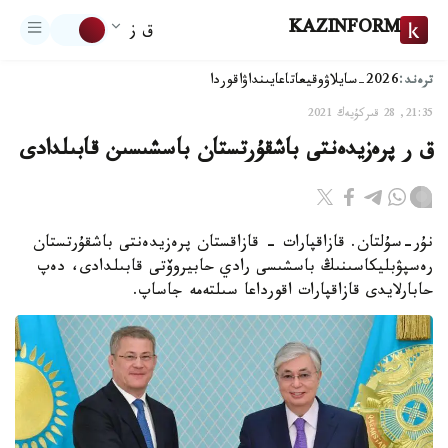
KAZINFORM
ق ز
ترەند:
2026-سايلاۋ
وقيعا
تاعايىنداۋ
اقوردا
21:35, 28 قىركۇيەك 2021
ق ر پرەزيدەنتى باشقۇرتستان باسشىسىن قابىلدادى
نۇر-سۇلتان. قازاقپارات - قازاقستان پرەزيدەنتى باشقۇرتستان
رەسپۋبليكاسىنىڭ باسشىسى رادي حابيروۆتى قابىلدادى، دەپ
حابارلايدى قازاقپارات اقورداعا سىلتەمە جاساپ.