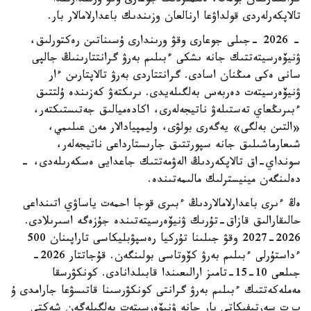
گرانتتارىنان بولەك، ەلىمىزدىڭ جوعارى وقۋ ورىندارىندا
تالاپكەرلەردى قولداۋعا ارنالعان وزىندىك باعدارلامالار بار.
- 2026 -جىلى جوعارى وقۋ ورىندارى ۇسىناتىن رەكتورلىق،
ۋنيۆەرسيتەتتىك جانە ىشكى ءبىلىم بەرۋ گرانتتارىنىڭ جالپى
سانى ەكى مىڭنان اسادى. گرانتتاردى بەرۋ تالاپتارىن ءار
ۋنيۆەرسيتەت دەربەس بەلگىلەيدى. ىرىكتەۋ كەزىندە ۇلتتىق
ءبىرىڭعاي تەستىلەۋ ناتيجەلەرى، اكادەميالىق جەتىستىكتەر،
«التىن بەلگى» يەگەرى بولۋى، وليمپيادالار مەن عىلىمي،
شىعارماشىلىق جانە سپورتتىق جارىستارداعى ناتيجەلەر،
سونداي-اق تالاپكەردىڭ الەۋمەتتىك جاعدايى ەسكەرىلەدى، -
دەلىنگەن مينيسترلىك مالىمەتىندە.
ەڭ ءىرى باعدارلامالاردىڭ ءبىرى قوجا احمەت ياساۋي اتىنداعى
حالىقارالىق قازاق-تۇرىك ۋنيۆەرسيتەتىندە جۇزەگە اسىرىلادى.
2026-2027 وقۋ جىلىنا تۇركيا رەسپۋبليكاسى تاراپىنان 500
ءداستۇرلى ءبىلىم بەرۋ كۆوتاسى بولىنگەن. قۇجاتتار 2026-
جىلعى 10-15-تامىز ارالىعىندا قابىلدانادى. كونكۋرسقا
مەملەكەتتىك ءبىلىم بەرۋ گرانتى كونكۋرسىنا قاتىسۋعا جارامدى ۇ
ب ت سەرتيفيكاتى بار جانە ۋنيۆەرسيتەت بەلگىلەگەن شەكتى