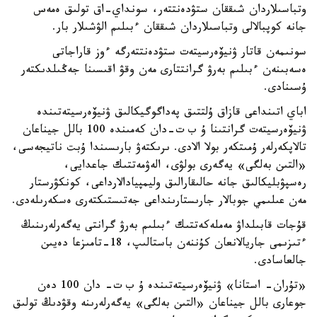
وتباسىلاردان شىققان ستۋدەنتتەر، سونداي-اق تولىق ەمەس
جانە كوپبالالى وتباسىلاردان شىققان ءبىلىم الۋشىلار بار.
سونىمەن قاتار ۋنيۆەرسيتەت ستۋدەنتتەرگە ءوز قاراجاتى
ەسەبىنەن ءبىلىم بەرۋ گرانتتارى مەن وقۋ اقىسىنا جەڭىلدىكتەر
ۇسىنادى.
اباي اتىنداعى قازاق ۇلتتىق پەداگوگيكالىق ۋنيۆەرسيتەتىندە
ۋنيۆەرسيتەت گرانتىنا ۇ ب ت-دان كەمىندە 100 بالل جيناعان
تالاپكەرلەر ۇمىتكەر بولا الادى. ىرىكتەۋ بارىسىندا ۇبت ناتيجەسى،
«التىن بەلگى» يەگەرى بولۋى، الەۋمەتتىك جاعدايى،
رەسپۋبليكالىق جانە حالىقارالىق وليمپيادالارداعى، كونكۋرستار
مەن عىلىمي جوبالار جارىستارىنداعى جەتىستىكتەرى ەسكەرىلەدى.
قۇجات قابىلداۋ مەملەكەتتىك ءبىلىم بەرۋ گرانتى يەگەرلەرىنىڭ
ءتىزىمى جاريالانعان كۇننەن باستالىپ، 18-تامىزعا دەيىن
جالعاسادى.
«تۇران- استانا» ۋنيۆەرسيتەتىندە ۇ ب ت- دان 100 دەن
جوعارى بالل جيناعان «التىن بەلگى» يەگەرلەرىنە وقۋدىڭ تولىق