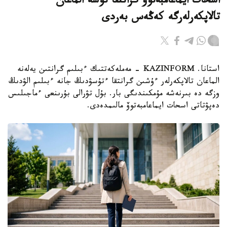
اسحات ايماعامبەتوۆ گرانتقا تۇسە الماعان
تالاپكەرلەرگە كەڭەس بەردى
استانا. KAZINFORM - مەملەكەتتىك ءبىلىم گرانتىن يەلەنە
الماعان تالاپكەرلەر ءۇشىن گرانتقا ءتۇسۋدىڭ جانە ءبىلىم الۋدىڭ
وزگە دە بىرنەشە مۇمكىندىگى بار. بۇل تۋرالى بۇرىنعى ءماجىلىس
دەپۋتاتى اسحات ايماعامبەتوۆ مالىمدەدى.