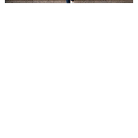
Фото: Ғылым және жоғары білім министрлігі
ونىڭ ايتۋىنشا، گرانت كونكۋرسىنىڭ ناتيجەسى تالاپكەر ءۇشىن
بارلىق مۇمكىندىك اياقتالدى دەگەندى بىلدىرمەيدى.
- باستىسى - ءالى دە گرانتتى جەڭىپ الۋعا مۇمكىندىك بار.
بىرىنشىدەن، اكىمدىكتەردىڭ گرانتتارى بار. بىرنەشە مىڭ
گرانت جەرگىلىكتى بيۋدجەتتەن بولىنەدى. ەكىنشىدەن،
«قازاقستان حالقىنا» قورىنىڭ گرانتتارى تاعى بار، - دەدى
اسحات ايماعامبەتوۆ.
سونداي-اق كەيبىر تالاپكەرلەر ءتۇرلى سەبەپپەن جەڭىپ العان
مەملەكەتتىك گرانتىنان باس تارتۋى مۇمكىن. مۇنداي جاعدايدا
بوساعان گرانتتار كونكۋرس ناتيجەسى مەن ۇ ب ت-دا جيناعان
بالعا سايكەس كەلەسى تالاپكەرلەرگە بەرىلەدى.
بۇدان بولەك، تالاپكەر جوعارى وقۋ ورنىنا اقىلى نەگىزدە