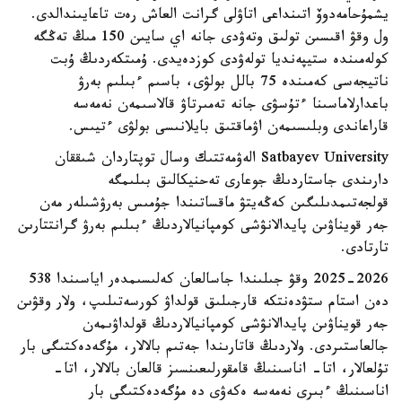
يشمۇحامەدوۆ اتىنداعى اتاۋلى گرانت العاش رەت تاعايىندالدى.
ول وقۋ اقىسىن تولىق وتەۋدى جانە اي سايىن 150 مىڭ تەڭگە
كولەمىندە ستيپەنديا تولەۋدى كوزدەيدى. ۇمىتكەردىڭ ۇبت
ناتيجەسى كەمىندە 75 بالل بولۋى، باسىم ءبىلىم بەرۋ
باعدارلاماسىنا ءتۇسۋى جانە تەمىرتاۋ قالاسىمەن نەمەسە
قاراعاندى وبلىسىمەن اۋماقتىق بايلانىسى بولۋى ءتيىس.
Satbayev University الەۋمەتتىك وسال توپتاردان شىققان
دارىندى جاستاردىڭ جوعارى تەحنيكالىق بىلىمگە
قولجەتىمدىلىگىن كەڭەيتۋ ماقساتىندا جۇمىس بەرۋشىلەر مەن
جەر قويناۋىن پايدالانۋشى كومپانيالاردىڭ ءبىلىم بەرۋ گرانتتارىن
تارتادى.
2025-2026 وقۋ جىلىندا جاسالعان كەلىسىمدەر اياسىندا 538
دەن استام ستۋدەنتكە قارجىلىق قولداۋ كورسەتىلىپ، ولار وقۋىن
جەر قويناۋىن پايدالانۋشى كومپانيالاردىڭ قولداۋىمەن
جالعاستىردى. ولاردىڭ قاتارىندا جەتىم بالالار، مۇگەدەكتىگى بار
تۇلعالار، اتا- اناسىنىڭ قامقورلىعىنسىز قالعان بالالار، اتا-
اناسىنىڭ ءبىرى نەمەسە ەكەۋى دە مۇگەدەكتىگى بار