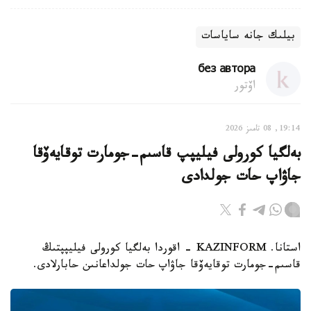
بيلىك جانە ساياسات
без автора
اۆتور
19:14, 08 تامىز 2026
بەلگيا كورولى فيليپپ قاسىم-جومارت توقايەۆقا
جاۋاپ حات جولدادى
استانا. KAZINFORM - اقوردا بەلگيا كورولى فيليپپتىڭ
قاسىم-جومارت توقايەۆقا جاۋاپ حات جولداعانىن حابارلادى.