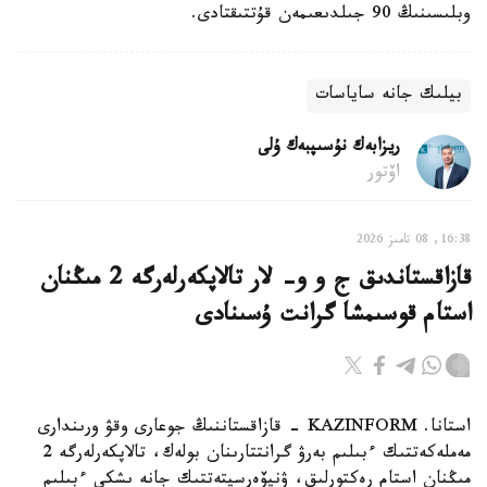
وبلىسىنىڭ 90 جىلدىعىمەن قۇتتىقتادى.
بيلىك جانە ساياسات
ريزابەك نۇسىپبەك ۇلى
اۆتور
16:38, 08 تامىز 2026
قازاقستاندىق ج و و- لار تالاپكەرلەرگە 2 مىڭنان
استام قوسىمشا گرانت ۇسىنادى
استانا. KAZINFORM - قازاقستاننىڭ جوعارى وقۋ ورىندارى
مەملەكەتتىك ءبىلىم بەرۋ گرانتتارىنان بولەك، تالاپكەرلەرگە 2
مىڭنان استام رەكتورلىق، ۋنيۆەرسيتەتتىك جانە ىشكى ءبىلىم