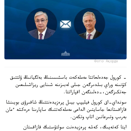
Фото: Ақорда
- كورول جەدەلحاتتا مەملەكەت باسشىسىنىڭ بەلگيانىڭ ۇلتتىق
كۇنىنە وراي بىلدىرگەن جىلى لەبىزىنە شىنايى ريزاشىلىعىن
جەتكىزگەن،-دەلىنگەن اقپاراتتا.
سونداي-اق كورول فيليپپ بيىل پرەزيدەنتتىڭ شاقىرۋى بويىنشا
قازاقستانعا جاسايتىن الداعى مەملەكەتتىك ساپارىنا ەرەكشە ءمان
بەرىپ وتىرعانىن اتاپ وتكەن.
ايتا كەتەيىك، كەشە پرەزيدەنت سولتۇستىك قازاقستان