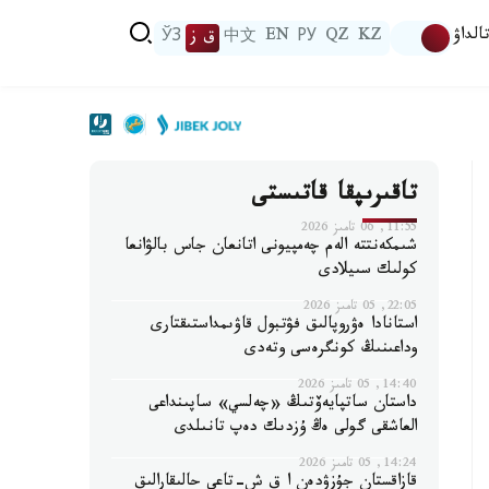
الداۋ
KZ
QZ
РУ
EN
中文
ق ز
ЎЗ
تاقىرىپقا قاتىستى
11:55, 06 تامىز 2026
شىمكەنتتە الەم چەمپيونى اتانعان جاس بالۋانعا
كولىك سىيلادى
22:05, 05 تامىز 2026
استانادا ەۋروپالىق فۋتبول قاۋىمداستىقتارى
وداعىنىڭ كونگرەسى وتەدى
14:40, 05 تامىز 2026
داستان ساتپايەۆتىڭ «چەلسي» ساپىنداعى
العاشقى گولى ەڭ ۇزدىك دەپ تانىلدى
14:24, 05 تامىز 2026
قازاقستان جۇزۋدەن ا ق ش-تاعى حالىقارالىق