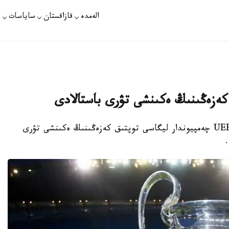
الەمدە
قازاقستان
ساياسات
ت
كەزەڭىنىڭ ەكىنشى تۋرى باستالادى
نۇر- سۇلتان. قازاقپارات - بۇگىن فۋتبولدان UEFA چەمپيوندار ليگاسى توپتىق كەزەڭىنىڭ ەكىنشى تۋرى