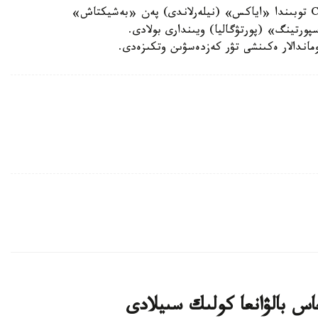
تاعى ايتا كەتەرلىگى، ەلوردا ۋاقىتىمەن 00 : 50 دە C توبىندا «اياكس» (نيلەرلاندى) پەن «بەشيكتاش»
ورتينگ» (پورتۋگاليا) ويىندارى بولادى.
اس بالۋانعا كولىك سىيلادى