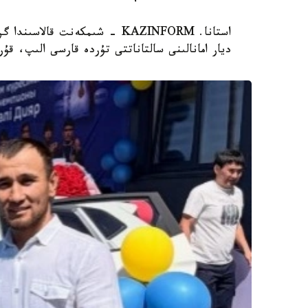
ديار امانالىنى سالتاناتتى تۇردە قارسى الىپ، ق