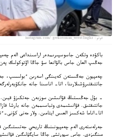
فوتو: instagram.com/ grekoroman_wrestlingkz
جەڭىپ العان جاس بالۋانعا سۋ جاڭا اۆتوكولىك پەن 
چەمپيون جەڭىستەن كەيىنگى اسەرىن ءبولىسىپ، جەت
جاتتىقتىرۋشىلارىنا، اتا- اناسىنا جانە جانكۇيەرلەرگ
- بۇل جەڭىستىڭ قۋانىشىن سوزبەن جەتكىزۋ قيىن.
جاتتىقتىق. قۋانىشىمدى وتباسىممەن جانە بارشا قازاق
اتا-اناما شەكسىز العىس ايتامىن. ولار مەنى كۇنى-ءت
جەرلەستەرى الەم چەمپيونىنىڭ تاريحي جەتىستىگىن قا
مىنگىزدى. جاس سپورتشى جاڭا سايگۇلىگىن قۋانىشپ