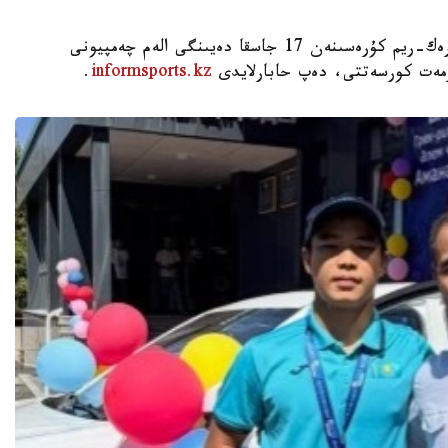
استانا. KAZINFORM - شىمكەنت قالاسىندا گرەك-ريم كۇرەسىنەن 17 جاسقا دەيىنگى الەم چەمپيونى
ۇرمەت كورسەتتى، دەپ حابارلايدى
informsports.kz
.