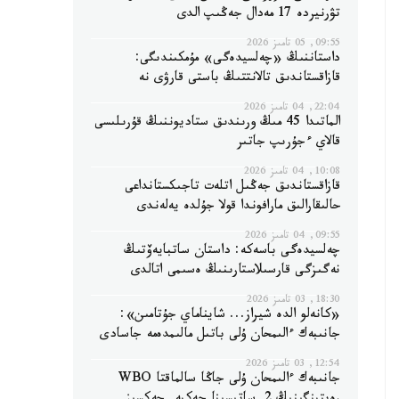
تۋرنيردە 17 مەدال جەڭىپ الدى
09:55, 05 تامىز 2026
داستاننىڭ «چەلسيدەگى» مۇمكىندىگى:
قازاقستاندىق تالانتتىڭ باستى قارۋى نە
22:04, 04 تامىز 2026
الماتىدا 45 مىڭ ورىندىق ستاديوننىڭ قۇرىلىسى
قالاي ءجۇرىپ جاتىر
10:08, 04 تامىز 2026
قازاقستاندىق جەڭىل اتلەت تاجىكستانداعى
حالىقارالىق مارافوندا قولا جۇلدە يەلەندى
09:55, 04 تامىز 2026
چەلسيدەگى باسەكە: داستان ساتبايەۆتىڭ
نەگىزگى قارسىلاستارىنىڭ ەسىمى اتالدى
18:30, 03 تامىز 2026
«كانەلو الدە شيراز... شايناماي جۇتامىن»:
جانىبەك ءالىمحان ۇلى باتىل مالىمدەمە جاسادى
12:54, 03 تامىز 2026
جانىبەك ءالىمحان ۇلى جاڭا سالماقتا WBO