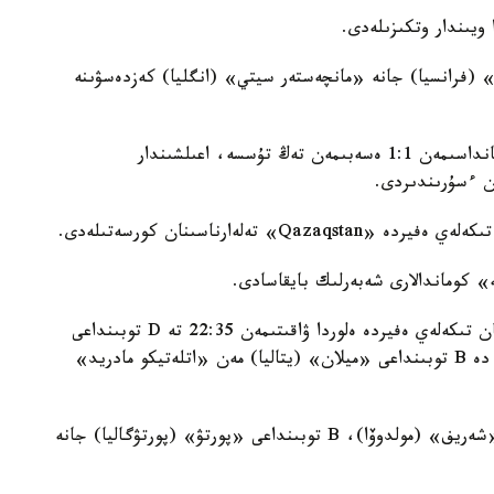
(فرانسيا) جانە «مانچەستەر سيتي» (انگليا) كەزدەسۋىنە
العاشقى تۋردا فرانسۋزدار بەلگيانىڭ «بريۋگگە» كومانداسىمەن 1:1 ەسەبىمەن تەڭ تۇسسە، اعىلشىندار
كوماندالارى شەبەرلىك بايقاسادى.
قازاقستاندىق جانكۇيەرلەر «Qazsport» تەلەارناسىنان تىكەلەي ەفيردە ەلوردا ۋاقىتىمەن 22:35 تە D توبىنداعى
«شاحتەر» (ۋكراينا) مەن «ينتەر» (يتاليا)، 00:50 دە B توبىنداعى «ميلان» (يتاليا) مەن «اتلەتيكو مادريد»
بۇگىن D توبىنداعى «رەال مادريد» (يسپانيا) پەن «شەريف» (مولدوۆا)، B توبىنداعى «پورتۋ» (پورتۋگاليا) جانە