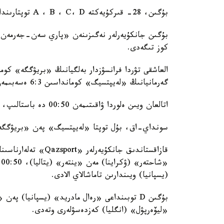
بۇگىن، 28- قىركۇيەكتە A ، B ، C، D توپتارىندا ويىندار وتكىزىلەدى.
بۇگىن جانكۇيەرلەر نەگىزىنەن «پاري سەن-جەرمەن» 
كوز تىگەدى.
گەرمانيانىڭ «لەيپتسيگ» كومانداسىن 6:3 ەسەبىمەن ءسۇرىندىردى.
اتالعان ويىن ەلوردا ۋاقىتىمەن 00:50 دە باستالىپ، تىكەلەي ەفيردە «Qazaqstan» تەلەارناسىنان كورسەتىلەدى.
سونداي-اق، بۇل توپتا «لەيپتسيگ» پەن «بريۋگگە» 
(يسپانيا) ويىندارىن تاماشالاي الادى.
«ليۆەرپۋل» (انگليا) كەزدەسۋلەرى وتەدى.