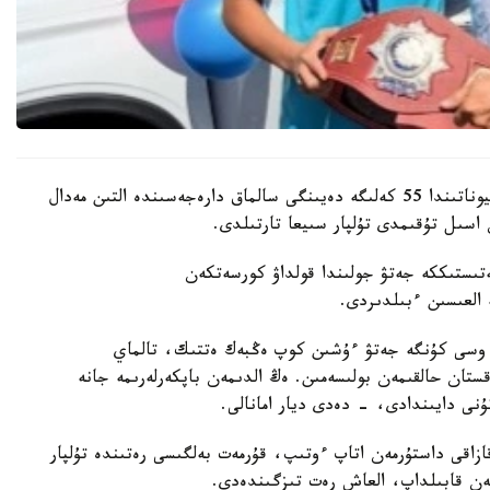
باكۋدە وتكەن جاسوسپىرىمدەر اراسىنداعى الەم چەمپيوناتىندا 55 كەلىگە دەيىنگى سالماق دارەجەسىندە التىن مەدال
اسىل تۇقىمدى تۇلپار سىيعا تارتىلدى.
ىستىككە جەتۋ جولىندا قولداۋ كورسەتكەن
ە العىسىن ءبىلدىردى.
 وسى كۇنگە جەتۋ ءۇشىن كوپ ەڭبەك ەتتىك، تالماي
ستان حالقىمەن بولىسەمىن. ەڭ الدىمەن باپكەرلەرىمە جانە
ۇنى دايىندادى، - دەدى ديار امانالى.
زاقى داستۇرمەن اتاپ ءوتىپ، قۇرمەت بەلگىسى رەتىندە تۇلپار
ەن قابىلداپ، العاش رەت تىزگىندەدى.