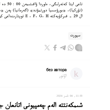
(تۇركيا)، «بورۋسسيا دورتمۋند» (گەرمانيا) پەن «سپ
ال 29 - قىركۇيەكتە E ، F، G، H توپتارىنداعى كوماندالار ەكىنشى تۋر كەزدەسۋىن وتكىزەدى.
سپورت
без автора
اۆتور
11:55, 06 تامىز 2026
شىمكەنتتە الەم چەمپيونى اتانعان ج