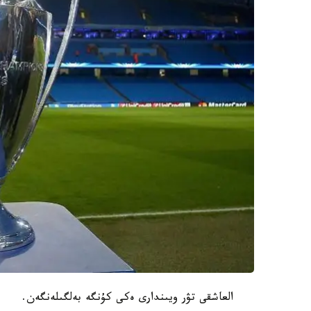
العاشقى تۋر ويىندارى ەكى كۇنگە بەلگىلەنگەن.