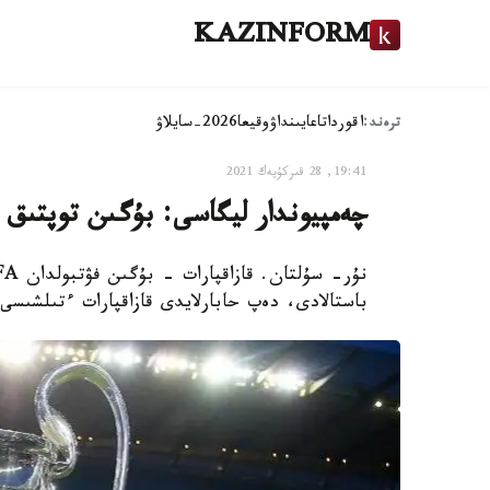
KAZINFORM
ترەند:
اقوردا
تاعايىنداۋ
وقيعا
2026-سايلاۋ
19:41, 28 قىركۇيەك 2021
چەمپيوندار ليگاسى: بۇگىن توپتىق 
باستالادى، دەپ حابارلايدى قازاقپارات ءتىلشىسى.