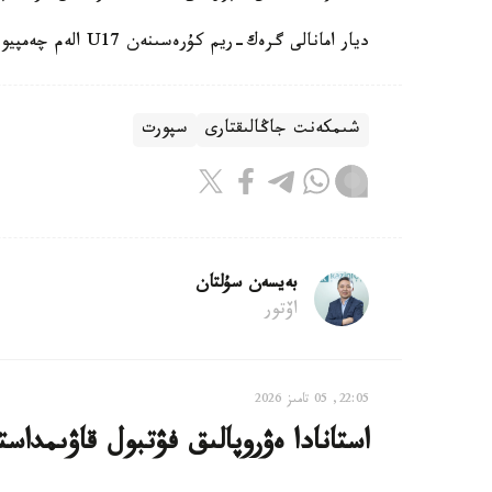
ديار امانالى گرەك-ريم كۇرەسىنەن U17 الەم چەمپيوناتىندا التىن مەدال جەڭىپ العانىن جازعان ەدىك.
شىمكەنت جاڭالىقتارى
سپورت
بەيسەن سۇلتان
اۆتور
22:05, 05 تامىز 2026
استانادا ەۋروپالىق فۋتبول قاۋىمدا