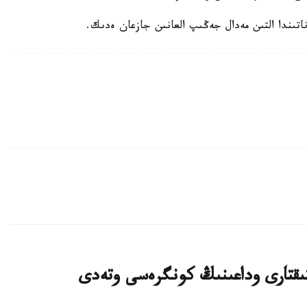
ستىقتارى وداعىنىڭ كونگرەسى وتەدى