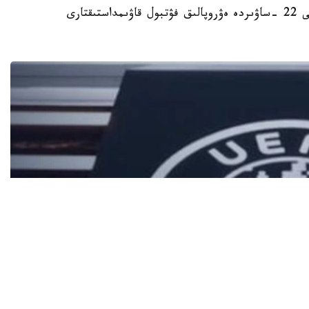
استانا. KAZINFORM - استانادا 2027 -جىلعى 22 -ساۋىردە ەۋروپالىق فۋتبول قاۋىمداستىقتارى