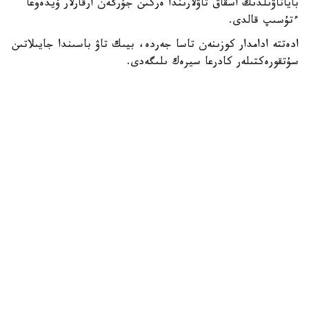
باياناۋىلدىڭ اسقاق تاۋلارىندا ەركىن جۇرگەن ارقارلار ۆيدەوعا
ءتۇسىپ قالدى.
ادەتتە ادامدار كوزىنەن تاسا جەردە، بيىك تاۋ باسىندا جايىلاتىن
سۇتقورەكتىلەر كادرعا سيرەك ىلىگەدى.
- سوڭعى ساناقتار بويىنشا، ۇلتتىق پاركتىڭ اۋماعىندا بۇل
جانۋاردىڭ 781 ءى ءجۇر. ولار ۇنەمى تاۋلى ايماقتى مەكەندەپ،
ۇشار باستارىندا جايىلادى. قاراشا-قازان ايلارىندا كۇيەككە
تۇسەدى. سول كەزدە قۇلجاسى مەن ۇرعاشىسى بىرگە جايىلادى.
ودان كەيىنگى ۋاقىتتا قۇلجالارى بولەك جۇرەدى،-دەپ حابارلادى
ۇلتتىق پاركتەن.
كوبەيىپ كەلە جاتقان ارقاردىڭ نەگىزگى قورەگى - جۋسان،
قياق، بيدايىق سياقتى شوپتەر. قىستا بۇتانى دا تالعاجاۋ ەتەدى.
ارقارلار ادەتتە تاڭ اتا، سوسىن كەشكى ۋاقىتتا جايىلادى.
بۇگىندە باياناۋىل ۇلتتىق پاركىندە سۇتقورەكتىلەردىڭ 45 ءتۇرى
بار. ولاردىڭ دەنى اقبەت، دالبا، قىزىلتاۋ، جەلتاۋ، سارىتاۋ
ايماقتارىن مەكەندەيدى.