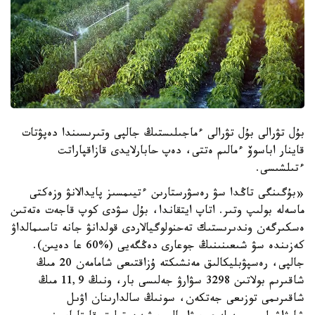
بۇل تۋرالى بۇل تۋرالى ءماجىلىستىڭ جالپى وتىرىسىندا دەپۋتات
قاينار اباسوۆ ءمالىم ەتتى، دەپ حابارلايدى قازاقپاراتت
ءتىلشىسى.
«بۇگىنگى تاڭدا سۋ رەسۋرستارىن ءتيىمسىز پايدالانۋ وزەكتى
ماسەلە بولىپ وتىر. اتاپ ايتقاندا، بۇل سۋدى كوپ قاجەت ەتەتىن
ەسكىرگەن وندىرىستىك تەحنولوگيالاردى قولدانۋ جانە تاسىمالداۋ
كەزىندە سۋ شىعىنىنىڭ جوعارى دەڭگەيى (%60 عا دەيىن).
جالپى، رەسپۋبليكالىق مەنشىكتە ۇزاقتىعى شامامەن 20 مىڭ
شاقىرىم بولاتىن 3298 سۋارۋ جەلىسى بار، ونىڭ 11,9 مىڭ
شاقىرىمى توزىعى جەتكەن، سونىڭ سالدارىنان اۋىل