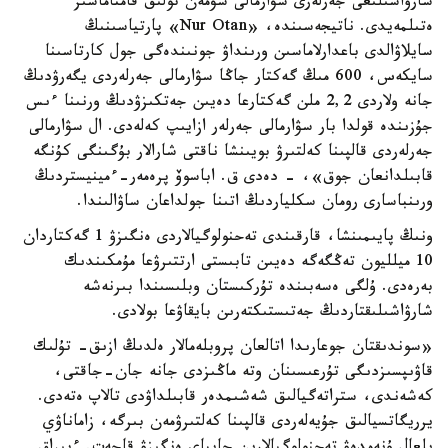
شارۋاشىلىعى جەرلەرى سۋارمالى سۋمەن تولىق قامتاماسىز
ەتىلمەيدى. ناتيجەسىندە، «Nur Otan» پارتياسىنىڭ
سايلاۋالدى باعدارلاماسىن ورىنداۋ جونىندەگى جول كارتاسىنا
سايكەس، 600 مىڭ گەكتار جاڭا سۋارمالى جەرلەردى يگەرۋدىڭ
جانە ولاردى 2,2 ملن گەكتارعا دەيىن جەتكىزۋدىڭ ورنىنا ءىس
جۇزىندە قولدا بار سۋارمالى جەرلەر ازايىپ كەلەدى. ال سۋارمالى
جەرلەردى قالپىنا كەلتىرۋ بويىنشا ناقتى شارالار بۇگىنگى كۇنگە
قابىلدانعان جوق»، - دەدى ق. اباسوۆ پرەمەر-ءمينيستردىڭ
ورىنباسارى رومان سكلياردىڭ اتىنا جولداعان ساۋالىندا.
ونىڭ پايىمىنشا، قارقىندى تەحنولوگيالاردى ەنگىزۋ 1 گەكتاردان
10 ميلليون تەڭگەگە دەيىن تابىستى ارتتىرۋعا مۇمكىندىك
بەرەدى. ۇلگى ەسەبىندە تۇركىستان وبلىسىندا بىرنەشە
شارۋاشىلىقتاردىڭ جەتىستىكتەرىن بايقاۋعا بولادى.
«سوندىقتان جوعارىدا اتالعان پروبلەمالار ەلدىڭ ازىق- تۇلىك
قاۋىپسىزدىگى تۇرعىسىنان وتە ماڭىزدى جانە جان-جاقتى،
كەشەندى، ستراتەگيالىق شەشىمدەر قابىلداۋدى تالاپ ەتەدى.
يرريگاتسيالىق جۇيەلەردى قالپىنا كەلتىرۋمەن بىرگە، زاماناۋي