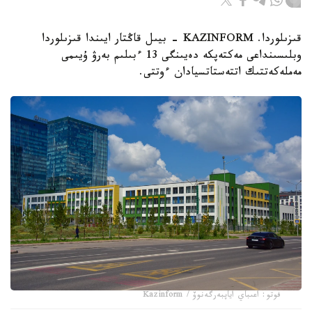
قىزىلوردا. KAZINFORM - بيىل قاڭتار ايىندا قىزىلوردا
وبلىسىنداعى مەكتەپكە دەيىنگى 13 ءبىلىم بەرۋ ۇيىمى
مەملەكەتتىك اتتەستاتسيادان ءوتتى.
فوتو: اعىباي اياپبەرگەنوۆ / Kazinform