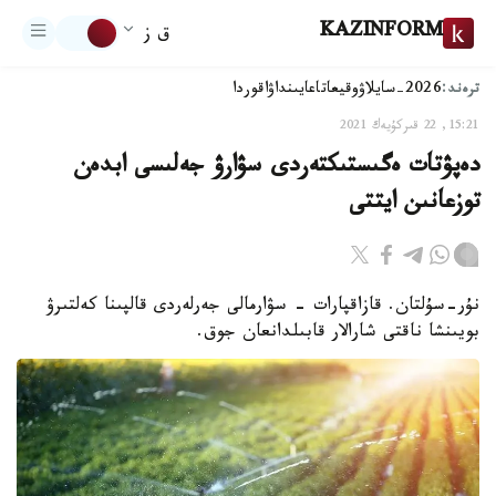
KAZINFORM
ق ز
ترەند:
2026-سايلاۋ
وقيعا
تاعايىنداۋ
اقوردا
15:21, 22 قىركۇيەك 2021
دەپۋتات ەگىستىكتەردى سۋارۋ جەلىسى ابدەن
توزعانىن ايتتى
نۇر-سۇلتان. قازاقپارات - سۋارمالى جەرلەردى قالپىنا كەلتىرۋ
بويىنشا ناقتى شارالار قابىلدانعان جوق.