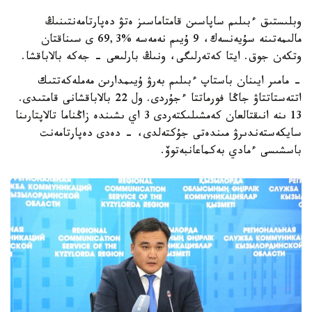
وبلىستىق ءبىلىم ساپاسىن قامتاماسىز ەتۋ دەپارتامەنتىنىڭ
مالىمەتىنە سۇيەنسەك، 9 ۇيىم نەمەسە %69,3 ى سىناقتان
وتكەن جوق. ايتا كەتەرلىگى، ونىڭ بارلىعى - جەكە بالاباقشا.
- مامىر ايىنان باستاپ ءبىلىم بەرۋ ۇيىمدارىن مەملەكەتتىك
اتتەستاتتاۋ جاڭا فورماتتا ءجۇردى. ول 22 بالاباقشانى قامتىدى.
13 ىنە انىقتالعان كەمشىلىكتەردى 3 اي ىشىندە زاڭناما تالاپتارىنا
سايكەستەندىرۋ مىندەتى جۇكتەلدى، - دەدى دەپارتامەنت
باسشىسى ءمادي بەكماعانبەتوۆ.