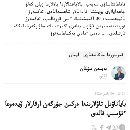
قاناعاتتانباۋى سەبەپ. بالاباقشالاردا بالالارعا زيان كەلۋ
جاعدايلارى بويىنشا اتا-انالار شاعىمدانادى. تەكسەرۋ
ناتيجەسىندە 30 اكىمشىلىك ءىس قوزعالىپ، تەكسەرۋ
قورىتىندىسىمەن لاۋازىم يەلەرى اكىمشىلىك جاۋاپكەرشىلىككە
تارتىلدى، - دەدى ءمادي بەكماعانبەتوۆ.
قىزىلوردا جاڭالىقتارى
ايماق
بەيسەن سۇلتان
اۆتور
13:24, 06 تامىز 2026
باياناۋىل تاۋلارىندا ەركىن جۇرگەن ارقارلار ۆيدەوعا
ءتۇسىپ قالدى