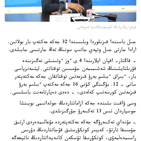
فوتو: وڭىرلىك كوممۋنيكاتسيا قىزمەتى
جىل باسىندا قىزىلوردا وبلىسىندا 32 جەكە مەكتەپ بار بولاتىن.
ارادا جارتى جىل وتپەي جاتىپ سونىڭ تەڭ جارتىسى جابىلدى.
- قاڭتار- اقپان ايلارىندا 4 ى ءوز ءوتىنىشى نەگىزىندە
قۇرىلتايشىنىڭ شەشىمىمەن جۇمىسىن توقتاتتى. ليتسەنزياسى
بار، ءبىراق ءبىلىم بەرۋ قىزمەتىن توقتاتقان جەكە مەكتەپتەر
سانى - 12. بۇگىنگى كۇنى 16 جەكە مەكتەپ ءبىلىم بەرۋ
قىزمەتىن كورسەتىپ كەلەدى، - دەدى دەپارتامەنت باسشىسى.
وسى ۋاقىت ىشىندە جەكە ازاماتتاردىڭ جولدانىمى بويىنشا
جوسپاردان تىس 13 تەكسەرۋ جۇرگىزىلدى.
- مۇنداي تەكسەرۋگە جەكە مەكتەپتەردە مۇعالىمدەردى ارتىق
جۇمىسقا تارتۋ، كەيبىر كونكۋرستىق قۇجاتتاردىڭ دۇرىس
راسىمدەلمەۋى، كونكۋرسقا تۇسكەن كانديداتتاردىڭ ناتيجەگە