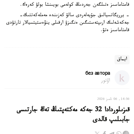
قامتاماسىز ەتىلگەن جەردىڭ كولەمى بويىنشا بولۋ كەرەك.
- يرريگاتسيالىق جۇيەلەردى سالۋ كەزىندە مەملەكەتتىك-
جەكەشەلىك ارىپتەستىگىن ەنگىزۋ ارقىلى ينۆەستيتسيالار تارتۋدى
قامتاماسىز ەتۋ.
ايماق
без автора
اۆتور
14:56, 06 تامىز 2026
قىزىلوردادا 32 جەكە مەكتەپتىڭ تەڭ جارتىسى
جابىلىپ قالدى