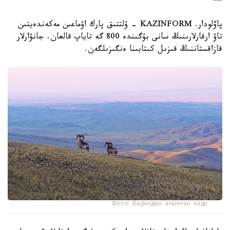
پاۆلودار. KAZINFORM - ۇلتتىق پارك اۋماعىن مەكەندەيتىن
تاۋ ارقارلارىنىڭ سانى بۇگىندە 800 گە تاياپ قالعان. جانۋارلار
قازاقستاننىڭ قىزىل كىتابىنا ەنگىزىلگەن.
Фото: Видеодан алынған кадр