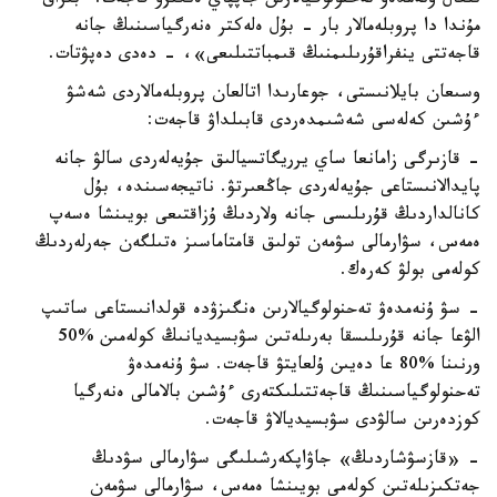
ىلعال ۇنەمدەۋ تەحنولوگيالارىن جاپپاي ەنگىزۋ قاجەت. ءبىراق
مۇندا دا پروبلەمالار بار - بۇل ەلەكتر ەنەرگياسىنىڭ جانە
قاجەتتى ينفراقۇرىلىمنىڭ قىمباتتىلىعى»، - دەدى دەپۋتات.
وسىعان بايلانىستى، جوعارىدا اتالعان پروبلەمالاردى شەشۋ
ءۇشىن كەلەسى شەشىمدەردى قابىلداۋ قاجەت:
- قازىرگى زامانعا ساي يرريگاتسيالىق جۇيەلەردى سالۋ جانە
پايدالانىستاعى جۇيەلەردى جاڭعىرتۋ. ناتيجەسىندە، بۇل
كانالداردىڭ قۇرىلىسى جانە ولاردىڭ ۇزاقتىعى بويىنشا ەسەپ
ەمەس، سۋارمالى سۋمەن تولىق قامتاماسىز ەتىلگەن جەرلەردىڭ
كولەمى بولۋ كەرەك.
- سۋ ۇنەمدەۋ تەحنولوگيالارىن ەنگىزۋدە قولدانىستاعى ساتىپ
الۋعا جانە قۇرىلىسقا بەرىلەتىن سۋبسيديانىڭ كولەمىن %50
ورنىنا %80 عا دەيىن ۇلعايتۋ قاجەت. سۋ ۇنەمدەۋ
تەحنولوگياسىنىڭ قاجەتتىلىكتەرى ءۇشىن بالامالى ەنەرگيا
كوزدەرىن سالۋدى سۋبسيديالاۋ قاجەت.
- «قازسۋشاردىڭ» جاۋاپكەرشىلىگى سۋارمالى سۋدىڭ
جەتكىزىلەتىن كولەمى بويىنشا ەمەس، سۋارمالى سۋمەن