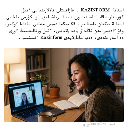
استانا. KAZINFORM - قازاقستان قالالارىنداعى ءتىل
كۋرستارىنىڭ باعاسىندا ون ەسە ايىرماشىلىق بار. كۋرس باعاسى
ايىنا 8 مىڭنان باستالىپ، 85 مىڭعا دەيىن جەتتى. باعاعا ءوڭىر،
وقۋ ءادىسى مەن تاڭداۋ باعدارلاماسى، ءتىل ورتالىعىنىڭ ءوزى
دە اسەر ەتەدى، دەپ حابارلايدى Kazinform ءتىلشىسى.
فوتو: kazinform/ج ي