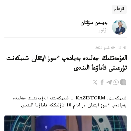
قوعام
بەيسەن سۇلتان
اۆتور
15:45, 09 تامىز 2026
الەۋمەتتىك جەلىدە بەيادەپ ءسوز ايتقان شىمكەنت
تۇرعىنى قاماۋعا الىندى
شىمكەنت. KAZINFORM - شىمكەنتتە الەۋمەتتىك جەلىدە
بەيادەپ ءسوز ايتقان ەر ادام 10 تاۋلىككە قاماۋعا الىندى