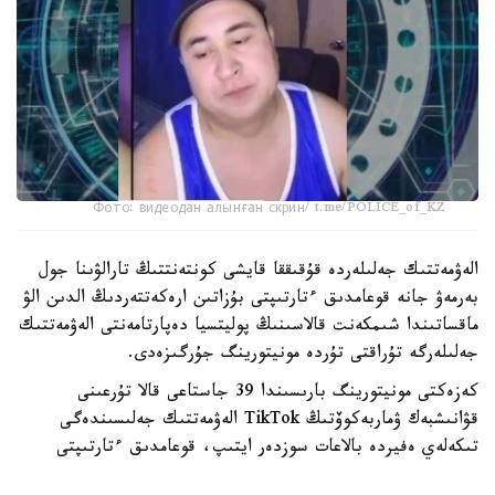
Фото: видеодан алынған скрин/ t.me/POLICE_of_KZ
الەۋمەتتىك جەلىلەردە قۇقىققا قايشى كونتەنتتىڭ تارالۋىنا جول
بەرمەۋ جانە قوعامدىق ءتارتىپتى بۇزاتىن ارەكەتتەردىڭ الدىن الۋ
ماقساتىندا شىمكەنت قالاسىنىڭ پوليتسيا دەپارتامەنتى الەۋمەتتىك
جەلىلەرگە تۇراقتى تۇردە مونيتورينگ جۇرگىزەدى.
كەزەكتى مونيتورينگ بارىسىندا 39 جاستاعى قالا تۇرعىنى
قۋانىشبەك ۋماربەكوۆتىڭ TikTok الەۋمەتتىك جەلىسىندەگى
تىكەلەي ەفيردە بالاعات سوزدەر ايتىپ، قوعامدىق ءتارتىپتى
بۇزعانى انىقتالدى.