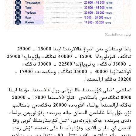
فوتو: Kazinform
باعا قوستاناي مەن اتىراۋ قالالارىندا ايىنا 15000 - 25000
تەڭگە، قىزىلوردادا 15000 - 40000 تەڭگە، پاۆلوداردا 25000
- 33000 تەڭگە، پەتروپاۆلدا 22500 - 30000 تەڭگە،
كوكشەتاۋدا 30000 - 35000 تەڭگە، وسكەمەندە 17900 -
30200 تەڭگە ارالىعىندا.
اعىلشىن ءتىلى كۋرسىنىڭ ەڭ ارزانى ورال قالاسىندا. مۇندا ايىنا
8000 تەڭگەدەن باستالادى. اقتاۋ قالاسىندا 18000 - 50000
تەڭگە ارالىعىندا بولسا، اقتوبەدە 20000 تەڭگەدەن باستالىپ
تۇر. بۇل باعا شامامەن الىنعان جانە بىرىندە وقۋ توپپەن بولسا،
ەندى بىرىندە جەكە ۇيرەتەدى. ءتىل كۋرستارىنىڭ كوبى وقۋ
اقىسىن اي سايىن الادى. وقۋ اپتاسىنا ەكى نەمەسە ءۇش رەت