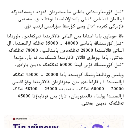
ءتىل كۋرستارىنداعى باعانى سالىستىرعان كەزدە ەرەسەكتەرگە
ارنالعان اعىلشىن ءتىلى باعدارلاماسىنا توقتالدىق. سەبەبى
قازىرگى كەزدە ءدال وسى كۋرسقا سۇرانىس ارتىپ تۇر.
ەڭ جوعارى باعا استانا مەن الماتى قالالارىندا تىركەلدى. ەلوردادا
ءتىل كۋرسىنىڭ باعاسى 40000 - 85000 تەڭگە ارالىعىندا. ال
الماتى قالاسىندا 28000 تەڭگەدەن باستالىپ، 78000 تەڭگەگە
جەتتى. باعا جوعارى قالالار قاتارىندا شىمكەنت تە بار. مۇندا
ءتىل كۋرسىنىڭ قۇنى ايىنا 60000 تەڭگەگە دەيىن بارادى.
وبلىس ورتالىقتارىنىڭ كوبىندە باعا 20000 - 45000 تەڭگە
ارالىعىندا. ال قاراعاندى مەن جەزقازعان قالالارىندا وقۋ اقىسى
20000 - 60000 تەڭگە، سەمەيدە 25000 - 58300 تەڭگە
ارالىعىندا بولسا، تالدىقورعان، تاراز بەن قونايەۆتا 45000
تەڭگەگە دەيىن جەتتى.