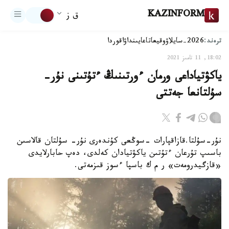
KAZINFORM
ق ز
ترەند:
2026-سايلاۋ
وقيعا
تاعايىنداۋ
اقوردا
18:02, 11 تامىز 2021
ياكۋتياداعى ورمان ءورتىنىڭ ءتۇتىنى نۇر-
سۇلتانعا جەتتى
نۇر-سۇلتا.قازاقپارات -سوڭعى كۇندەرى نۇر- سۇلتان قالاسىن
باسىپ تۇرعان ءتۇتىن ياكۋتيادان كەلدى، دەپ حابارلايدى
«قازگيدرومەت» ر م ك باسپا ءسوز قىزمەتى.