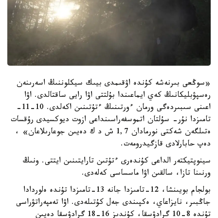
«سوڭعى بىرنەشە كۇندە اۋقىمدى بيىك سيكلوننىڭ اسەرىنەن
رەسپۋبليكانىڭ كەي ايماعىندا بۇلتتى اۋا رايى ساقتالدى. اۋا
اعىنى سىبىردەگى ورمان ءورتىنىڭ ءتۇتىنىن اكەلدى. 10-11-
تامىزدا نۇر- سۇلتان اتموسفەراسىنداعى ازوت ديوكسيدى رۇقسات
ەتىلگەن شەكتى نورمادان 1,7 ش د ك دەيىن جوعارىلاعان» ،
دەپ حابارلادى قازگيدرومەت.
سينوپتيكتەر الداعى كۇندەرى ءتۇتىن تارايتىنىن ايتتى. ونىڭ
ورنىنا تازا، سالقىن اۋا ماسساسى كەلەدى.
بولجام بويىنشا، 12-تامىزدا جانە 13-تامىزدا تۇندە ەلوردادا
جاڭبىر، نايزاعاي، ەكپىندى جەل كۇتىلەدى. اۋا تەمپەراتۋراسى
تۇندە 8-10 گرادۋسقا، كۇندىز 16-18 گرادۋسقا دەيىن