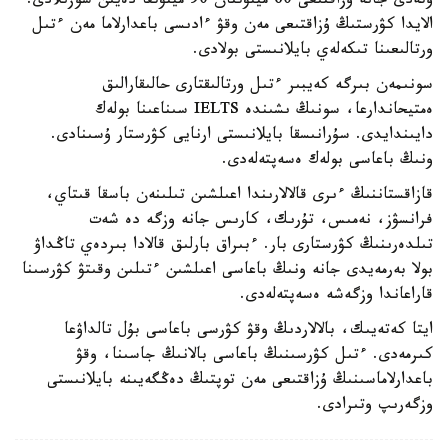
وتەدى جانە ۇزاقتىعى 60 مينۋتتان 90 مينۋتقا دەيىن سوزىلادى.
الايدا كۋرستىڭ ۇزاقتىعى مەن وقۋ ءادىسى باعدارلاما مەن ءتىل
ورتالىعىنا تىكەلەي بايلانىستى بولادى.
سونىمەن بىرگە كەيبىر ءتىل ورتالىقتارى حالىقارالىق
ەمتيحاندارعا، سونىڭ ىشىندە IELTS سىناعىنا بولەك
دايىندايدى. سۇرانىسقا بايلانىستى ارنايى كۋرستار ۇسىنادى.
ونىڭ باعاسى بولەك ەسەپتەلەدى.
قازاقستاننىڭ ءىرى قالالارىندا اعىلشىن تىلىنەن باسقا قىتاي،
فرانسۋز، نەمىس، تۇرىك، كارىس جانە وزگە دە شەت
تىلدەرىنىڭ كۋرستارى بار. ءبىراق بارلىق قالادا بىردەي تاڭداۋ
بولا بەرمەيدى جانە ونىڭ باعاسى اعىلشىن ءتىلىن وقىتۋ كۋرسىنا
قاراعاندا وزگەشە ەسەپتەلەدى.
ايتا كەتەيىك، بالالاردىڭ وقۋ كۋرسى باعاسى بۇل تالداۋعا
كىرمەدى. ءتىل كۋرسىنىڭ باعاسى بالانىڭ جاسىنا، وقۋ
باعدارلاماسىنىڭ ۇزاقتىعى مەن توپتىڭ دەڭگەيىنە بايلانىستى
وزگەرىپ وتىرادى.