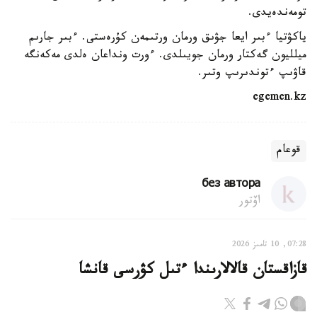
تومەندەيدى.
ياكۋتيا ءبىر ايعا جۋىق ورمان ورتىمەن كۇرەستى. ءبىر جارىم
ميلليون گەكتار ورمان جويىلدى. ءورت ونداعان ەلدى مەكەنگە
قاۋىپ ءتوندىرىپ وتىر.
egemen.kz
قوعام
без автора
اۆتور
07:28, 10 تامىز 2026
قازاقستان قالالارىندا ءتىل كۋرسى قانشا