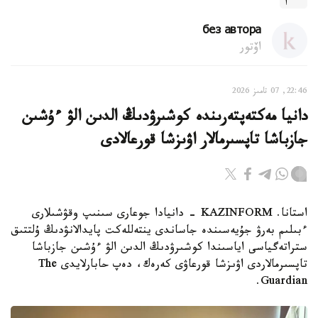
без автора
اۆتور
22:46, 07 تامىز 2026
دانيا مەكتەپتەرىندە كوشىرۋدىڭ الدىن الۋ ءۇشىن
جازباشا تاپسىرمالار اۋىزشا قورعالادى
استانا. KAZINFORM - دانيادا جوعارى سىنىپ وقۋشىلارى
ءبىلىم بەرۋ جۇيەسىندە جاساندى ينتەللەكت پايدالانۋدىڭ ۇلتتىق
ستراتەگياسى اياسىندا كوشىرۋدىڭ الدىن الۋ ءۇشىن جازباشا
تاپسىرمالاردى اۋىزشا قورعاۋى كەرەك، دەپ حابارلايدى The
Guardian.