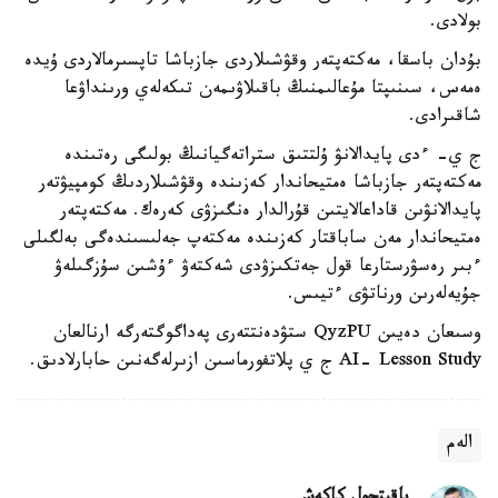
بولادى.
بۇدان باسقا، مەكتەپتەر وقۋشىلاردى جازباشا تاپسىرمالاردى ۇيدە
ەمەس، سىنىپتا مۇعالىمنىڭ باقىلاۋىمەن تىكەلەي ورىنداۋعا
شاقىرادى.
ج ي- ءدى پايدالانۋ ۇلتتىق ستراتەگيانىڭ بولىگى رەتىندە
مەكتەپتەر جازباشا ەمتيحاندار كەزىندە وقۋشىلاردىڭ كومپيۋتەر
پايدالانۋىن قاداعالايتىن قۇرالدار ەنگىزۋى كەرەك. مەكتەپتەر
ەمتيحاندار مەن ساباقتار كەزىندە مەكتەپ جەلىسىندەگى بەلگىلى
ءبىر رەسۋرستارعا قول جەتكىزۋدى شەكتەۋ ءۇشىن سۇزگىلەۋ
جۇيەلەرىن ورناتۋى ءتيىس.
وسىعان دەيىن QyzPU ستۋدەنتتەرى پەداگوگتەرگە ارنالعان
AI- Lesson Study ج ي پلاتفورماسىن ازىرلەگەنىن حابارلادىق.
الەم