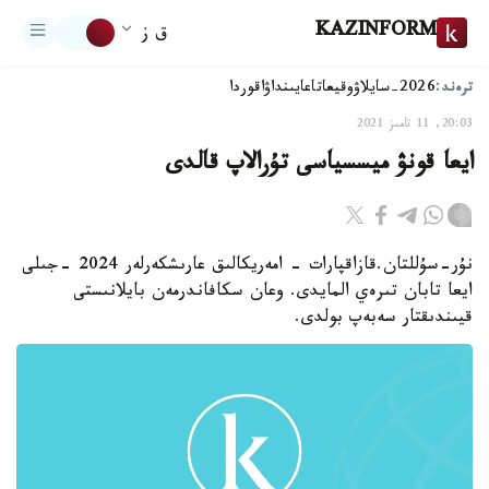
KAZINFORM
ق ز
ترەند:
2026-سايلاۋ
وقيعا
تاعايىنداۋ
اقوردا
20:03, 11 تامىز 2021
ايعا قونۋ ميسسياسى تۇرالاپ قالدى
نۇر-سۇللتان.قازاقپارات - امەريكالىق عارىشكەرلەر 2024 -جىلى
ايعا تابان تىرەي المايدى. وعان سكافاندرمەن بايلانىستى
قيىندىقتار سەبەپ بولدى.