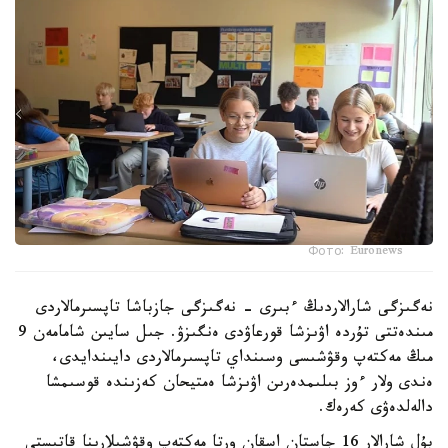
Фото: Euronews
نەگىزگى شارالاردىڭ ءبىرى - نەگىزگى جازباشا تاپسىرمالاردى
مىندەتتى تۇردە اۋىزشا قورعاۋدى ەنگىزۋ. جىل سايىن شامامەن 9
مىڭ مەكتەپ وقۋشىسى وسىنداي تاپسىرمالاردى دايىندايدى،
ەندى ولار ءوز بىلىمدەرىن اۋىزشا ەمتيحان كەزىندە قوسىمشا
دالەلدەۋى كەرەك.
بۇل شارالار 16 جاستان اسقان ورتا مەكتەپ وقۋشىلارىنا قاتىستى