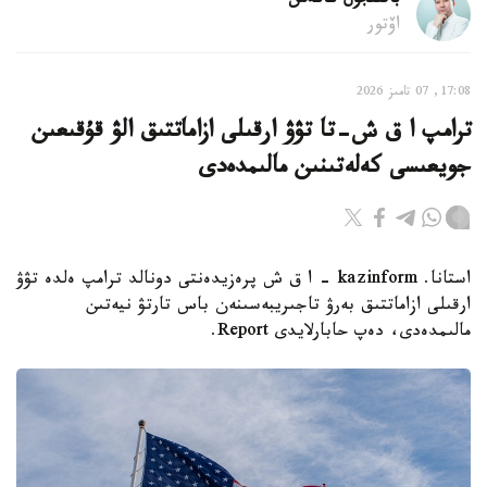
باقىتجول كاكەش
اۆتور
17:08, 07 تامىز 2026
ترامپ ا ق ش-تا تۋۋ ارقىلى ازاماتتىق الۋ قۇقىعىن
جويعىسى كەلەتىنىن مالىمدەدى
استانا. kazinform - ا ق ش پرەزيدەنتى دونالد ترامپ ەلدە تۋۋ
ارقىلى ازاماتتىق بەرۋ تاجىريبەسىنەن باس تارتۋ نيەتىن
مالىمدەدى، دەپ حابارلايدى Report.