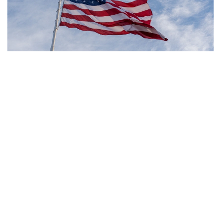
Фото: Pexels
- مەنىڭ ويىمشا، تۋۋ ارقىلى ازاماتتىق بەرىلەتىن الەمدەگى
جالعىز ەل - ءبىز. ءبىز بۇل تاجىريبەنى توقتاتامىز، - دەدى
ترامپ.
بۇعان دەيىن ترامپ تۋۋ ارقىلى ازاماتتىق الۋ قاعيداتىن شەكتەۋگە
باعىتتالعان بىرنەشە جارلىققا قول قويعان بولاتىن. پرەزيدەنت
اكىمشىلىگىنىڭ وكىلى ستيۆەن ميللەردىڭ ايتۋىنشا، ولاردىڭ
ءبىرى «بوسانۋ تۋريزمى» دەپ اتالاتىن تاجىريبەگە تىيىم سالۋعا
قاتىستى.
ايتا كەتەيىك، ا ق ش جاڭا ۆيزالىق كەپىل باعدارلاماسىن