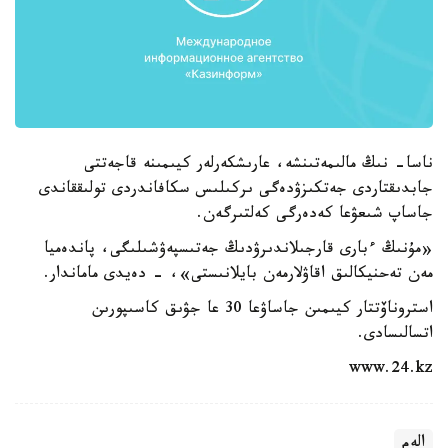
ناسا- نىڭ مالىمەتىنشە، عارىشكەرلەر كيىمىنە قاجەتتى
جابدىقتاردى جەتكىزۋدەگى ىركىلىس سكافاندردى تولىققاندى
جاساپ شىعۋعا كەدەرگى كەلتىرگەن.
«مۇنىڭ ءبارى قارجىلاندىرۋدىڭ جەتىسپەۋشىلىگى، پاندەميا
مەن تەحنيكالىق اقاۋلارمەن بايلانىستى»، - دەيدى ماماندار.
استروناۆتتار كيىمىن جاساۋعا 30 عا جۋىق كاسىپورىن
اتسالىسادى.
www.24.kz
الەم