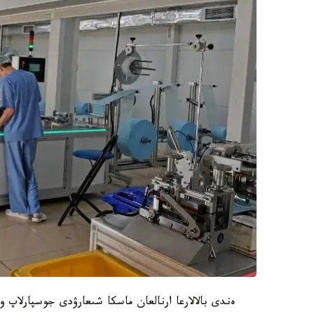
ەندى بالالارعا ارنالعان ماسكا شىعارۋدى جوسپارلاپ وت