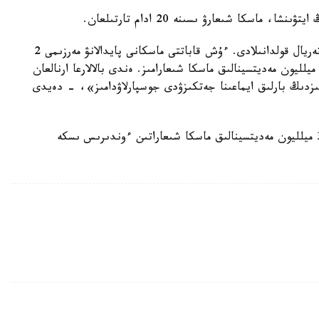
اسكا شىعارۋ ىسىنە 20 ادام تارتىلعان.
«ءبىر رەتتىك ماسكالاردى شىعارۋعا توقىما ەمەس ماتەريال قولدانىلادى. ءۇش قاباتتى ماسكانى پايدالانۋ مەرزىمى 2
اعاتتان اسپايدى. جىلىنا ەرەسەكتەرگە ارنالعان 30 ميلليون مەديتسينالىق ماسكا شىعارامىز. ەندى بالالارعا ارنالعان
مىزدىڭ بارلىق ايماعىنا جەتكىزۋدى جوسپارلاۋدامىز»، - دەيدى
ەسكە سالا كەتەلىك، بۇدان بۇرىن اتىراۋدا جىلىنا 30 ميلليون مەديتسينالىق ماسكا شىعاراتىن ءوندىرىس ىسكە