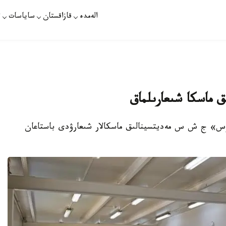
الەمدە
قازاقستان
ساياسات
ت
لىق ماسكا شىعارىلماق
 حاۋس» ج ش س مەديتسينالىق ماسكالار شىعارۋدى باستاعان