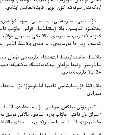
بالانى قولىنان سۇيرەپ، جۇلقىلاپ، كۇشتەپ ۇيىقتاتۋ
ارەكەتتەر بىرنەشە كۇن بويى قايتالانعانىن ايتادى.
- دۇيسەنبى، سارسەنبى، بەيسەنبى، جۇما كۇندەرى ء
جەتكىزە المايمىن. بالا ۇيىقتاماسا، قولىن جاۋىپ ت
كەزدە لاقتىرىپ جىبەرەدى. بالا ەكى بەتىمەن قۇلايد
كەلسە، ونى دا بەرمەيدى، - دەدى بالانىڭ اناسى جا
بالانىڭ جاقىندارىنىڭ ايتۋىنشا، تاربيەشى بۇعان دە
حابارسىز. وقيعا بولعان جەكەمەنشىك مەكتەپكە دەيىن
24 بالا تاربيەلەنەدى.
بالاباقشا قۇرىلتايشىسى ناعيما امانقوسوۆا بۇل جاعد
سۇرادى.
- ءبىز مۇنى بىلگەن جوقپىز. بۇل جاعدايدى اتا-انا
ءبىراق ول ناقتى جاۋاپ بەرە المادى. بالانى تولىق 
ەكەنىمىزدى اتا-اناسىنا حابارلادىق، - دەدى بالاباق