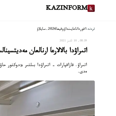
KAZINFORM
ترەند:
اقوردا
تاعايىنداۋ
وقيعا
2026-سايلاۋ
08:39, 10 تامىز 2021
اتىراۋدا بالالارعا ارنالعان مەديتسينا
اتىراۋ. قازاقپارات - اتىراۋدا بىلتىر «دوكتور
ەدى.