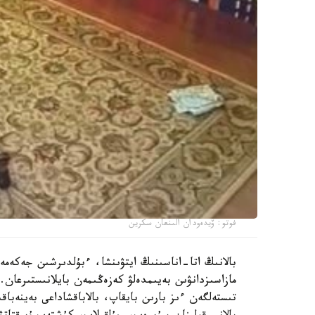
فوتو: ۆيدەودان الىنعان سكرين
بالانىڭ اتا-اناسىنىڭ ايتۋىنشا، ءبۇلدىرشىن جەكەمە
مازاسىزدانۋىن بەيىمدەلۋ كەزەڭىمەن بايلانىستىرعان. 
تىستەلگەن ءىز بارىن بايقاپ، بالاباقشاداعى بەينەباقى