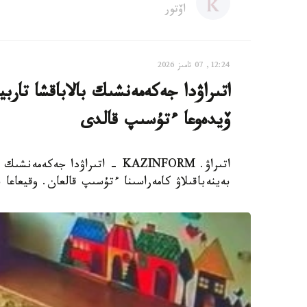
اۆتور
12:24, 07 تامىز 2026
اتىراۋدا جەكەمەنشىك بالاباقشا تار
ۆيدەوعا ءتۇسىپ قالدى
اتىراۋ. KAZINFORM - اتىراۋدا 
بەينەباقىلاۋ كامەراسىنا ءتۇسىپ قالعان. وقيعاعا