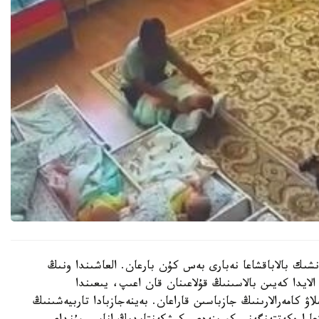
نشىك بالاباقشاعا نەبارى بەس كۇن بارعان. العاشىندا ونىڭ
الايدا كەيىن بالاسىنىڭ قۇلاعىنان قان اعىپ، يىعىندا
لاۋ كامەرالارىنىڭ جازباسىن قاراعان. بەينەجازبادا تاربيەشىنىڭ