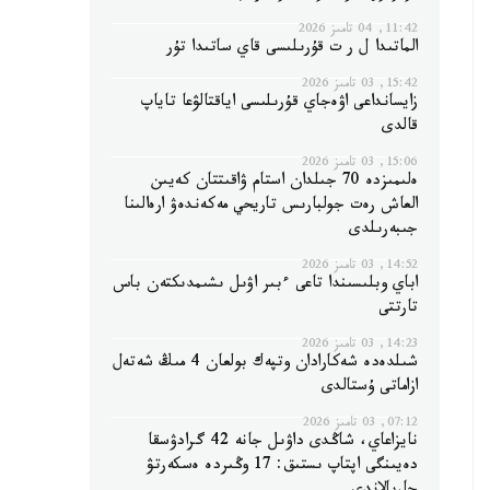
11:42, 04 تامىز 2026
الماتىدا ل ر ت قۇرىلىسى قاي ساتىدا تۇر
15:42, 03 تامىز 2026
زايسانداعى اۋەجاي قۇرىلىسى اياقتالۋعا تاياپ
قالدى
15:06, 03 تامىز 2026
ەلىمىزدە 70 جىلدان استام ۋاقىتتان كەيىن
العاش رەت جولبارىس تاريحي مەكەندەۋ ارەالىنا
جىبەرىلدى
14:52, 03 تامىز 2026
اباي وبلىسىندا تاعى ءبىر اۋىل ىشىمدىكتەن باس
تارتتى
14:23, 03 تامىز 2026
شىلدەدە شەكارادان وتپەك بولعان 4 مىڭ شەتەل
ازاماتى ۇستالدى
07:12, 03 تامىز 2026
نايزاعاي، شاڭدى داۋىل جانە 42 گرادۋسقا
دەيىنگى اپتاپ ىستىق: 17 وڭىردە ەسكەرتۋ