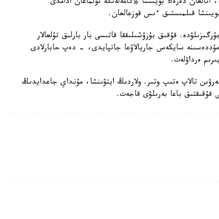
ە، اتالعان دەرەك بويىنشا «كامەلەتكە تولماعان ادامدى
بويىنشا قىلمىستىق ءىس قوزعالعان.
رگىزىلۋدە. قۇقىق بۇزۋشىلىققا قاتىسى بار بارلىق تۇلعالار
ۋ مۇددەسىنە سايكەس جاريالاۋعا جاتپايدى، - دەپ حابارلادى
ىرىم ەرداۋلەت.
بەرۋىن تالاپ ەتىپ وتىر. ولاردىڭ ايتۋىنشا، مۇنداي جاعدايدىڭ
ى قۇقىقتىق باعا بەرىلۋى قاجەت.