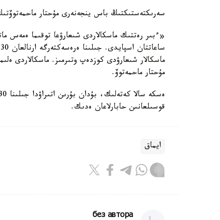
سەرىكتەستىكتىڭ باس ينجەنەرى مۇحتار ماحمەتوۆتىڭ ايتۋىنشا، م
س
ماسكالار شىعارۋدى كوزدەپ وتىرمىز. ماسكالاردى ەلى
مۇحتار ماحمەتوۆ.
قوسىلعانىن حابارلاعان ەدىك.
ايماق
без автора