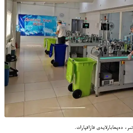
ىر، دەپحابارلايدى قازاقپارات.