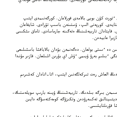
عا ارەكەتتەنگەنى كورىنەدى. كىشكەنتايدىڭ اناسى مۇنداي
تورت كۇن بويى بالامدى قورلاعان. كورگەنىمدى ايتىپ
استايدى. كورپەنى الىپ، ۇستىنەن باسىپ تۇرادى. شايقاعان
ى. قايتادان تاربيەشىنىڭ ەتەگىنە جارماسادى. تاماق ىشكىسى
زيرا عابيدەن.
يىن دە ءىستى بولعان. دەگەنمەن بۇدان بالاباقشا باسشىلىعى
گى ءبىلىم بەرۋ ۇيىمى ءۇش اي بۇرىن اشىلعان. قازىر مۇندا
ايدىڭ العاش رەت تىركەلگەنىن ايتىپ، اتا-انادان كەشىرىم
سىمەن بىرگە بىلدىك. تاربيەشىنىڭ ۇيىنە بارىپ سويلەستىك،
مەديتسينالىق تەكسەرۋدەن وتكىزۋگە كومەكتەسۋگە دايىن
شا قۇرىلتايشىسى.