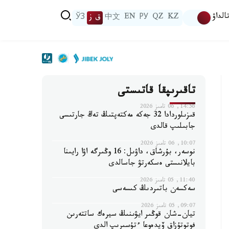
الداۋ
KZ
QZ
РУ
EN
中文
ق ز
ЎЗ
تاقىرىپقا قاتىستى
14:56, 06 تامىز 2026
قىزىلوردادا 32 جەكە مەكتەپتىڭ تەڭ جارتىسى
جابىلىپ قالدى
10:07, 06 تامىز 2026
نوسەر، بۇرشاق، داۋىل: 16 وڭىرگە اۋا رايىنا
بايلانىستى ەسكەرتۋ جاسالدى
11:40, 05 تامىز 2026
سەكسەن باتىردىڭ كىسەسى
09:07, 05 تامىز 2026
تيان-شان قوڭىر ايۋىنىڭ سيرەك ساتتەرىن
فوتوتۇزاق ۆيدەوعا ءتۇسىرىپ الدى