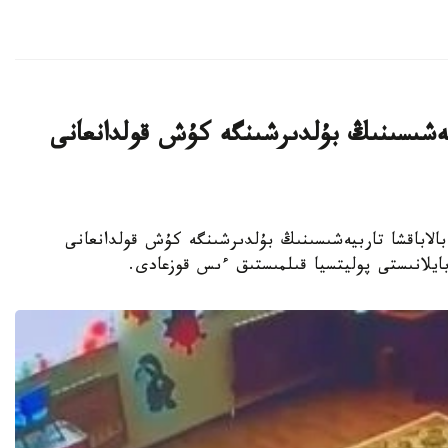
بيەشىسىنىڭ بۇلدىرشىنگە كۇش قولدانعانى
جەكەمەنشىك بالاباقشا تاربيەشىسىنىڭ بۇلدىرشىنگە كۇش قولدانعانى
 بايلانىستى پوليتسيا قىلمىستىق ءىس قوزعادى.