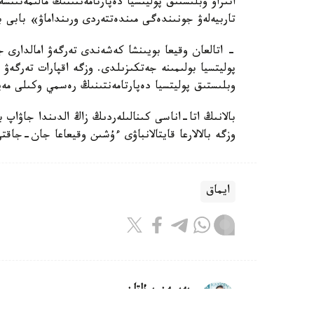
اتىراۋ وبلىستىق پوليتسيا دەپارتامەنتىنىڭ مالىمەتىنش
تاربيەلەۋ جونىندەگى مىندەتتەردى ورىنداماۋ» بابى 
- اتالعان وقيعا بويىنشا كەشەندى تەرگەۋ امالدارى جۇ
پوليتسيا بولىمىنە جەتكىزىلدى. وزگە اقپارات تەرگە
وبلىستىق پوليتسيا دەپارتامەنتىنىڭ رەسمي وكىلى مەي
بالانىڭ اتا-اناسى كىنالىلەردىڭ زاڭ الدىندا جاۋاپ 
وزگە بالالارعا قايتالانباۋى ءۇشىن وقيعاعا جان-جاقت
ايماق
بەيسەن سۇلتان
اۆتور