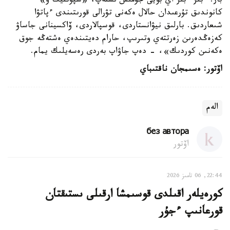
بار. ءبىز ءبىر اي بويى جۇمىس ىستەپ، «سپۋتنيك ۆ»
كانوندىق تۇرعىدان حالال ەكەنى تۋرالى قورىتىندى ءپاتۋا
شىعاردىق. بارلىق نيۋانستاردى، قوسپالاردى، ۆاكسينانى جاساۋ
كەزەڭدەرىن زەرتتەي وتىرىپ، حارام دەيتىندەي ەشتەڭە جوق
ەكەنىن كوردىك»، - دەپ جاۋاپ بەردى رەسەيلىك يمام.
اۆتور: ەسىمجان ناقتىباي
الەم
без автора
اۆتور
22:44, 06 تامىز 2026
كورەيلەر اقىلدى قوسىمشا ارقىلى ىستىقتان
قورعانىپ ءجۇر