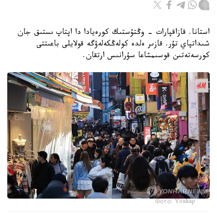
استانا. قازاقپارات - وڭتۇستىك كورەيادا دا اپتاپ ىستىق جان
شىداتپاي تۇر. قازىر ەلدە كولەڭكەلەۋگە قولايلى باعىتتى
كورسەتەتىن قوسىمشاعا سۇرانىس ارتقان.
Фото: Yonhap