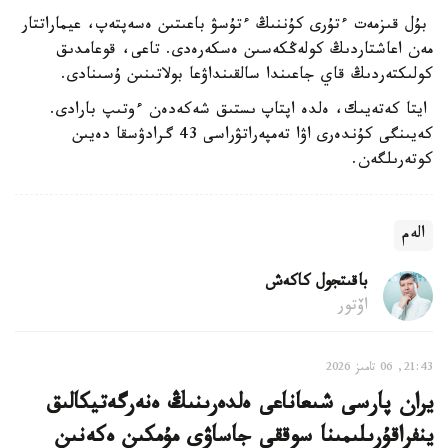
بۇل قىزمەت ءتۇرى كۇننىڭ ءتۇسۋ باعىتىن ەسەپتەپ، عيماراتتار
مەن اعاشتاردىڭ كولەڭكەسىن ەسكەرەدى. تاعى، قوعامدىق
كولىكتەردىڭ قاي جاعىندا سالقىنداۋعا بولاتىنىن ۇسىنادى.
ايتا كەتەيىك، ەلدە اپتاپ ىستىق شەكەدەن ءوتىپ بارادى.
كەيىنگى كۇندەرى اۋا تەمپەراتۋراسى 43 گرادۋسقا دەيىن
كوتەرىلگەن.
الەم
باقىتجول كاكەش
اۆتور
21:43, 06 تامىز 2026
يران پارسى شىعاناعى ەلدەرىنىڭ ەنەرگەتيكالىق
ينفراقۇرىلىمىنا سوققى جاساۋى مۇمكىن ەكەنىن