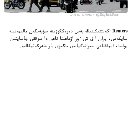
Фото: x.com / @EnglishFars
Reuters اگەنتتىگىنىڭ بەس دەرەككوزىنە سۇيەنگەن مالىمەتىنە
سايكەس، يران ا ق ش ءوز اۋماعىنا تاعى دا سوققى جاسايتىن
بولسا، ايماقتاعى ستراتەگيالىق ماڭىزى بار ەنەرگەتيكالىق
ينفراقۇرىلىم نىساندارىنا جاۋاپ رەتىندە سوققى بەرەتىنىن
مالىمدەگەن.
اگەنتتىك مالىمەتىنشە، بۇل ەسكەرتۋ ا ق ش پرەزيدەنتى دونالد
ترامپتىڭ 28 -شىلدەدە يراننىڭ ەنەرگەتيكالىق ينفراقۇرىلىمىنا
سوققى بەرۋ مۇمكىندىگىن جوققا شىعارماعان مالىمدەمەسىنەن
كەيىن جۇرگىزىلگەن ديپلوماتيالىق بايلانىستار بارىسىندا
جەتكىزىلگەن.
حابارلانعانداي، يراننىڭ سىرتقى ىستەر ءمينيسترى ابباس اراكچي
ساۋد ارابياسى، قاتار جانە تۇركياداعى ارىپتەستەرىمەن،
سونداي-اق پاكىستان ارمياسى شتابىنىڭ باسشىسىمەن