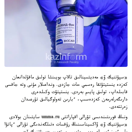
«سپۋتنيك ۆ» مەديتسينالىق تالاپ بويىنشا تولىق ماقۇلدانعان
كەزدە ينستيتۋتقا رەسمي حات جازدى. ونداعىلار مۇنى وتە جاقسى
قابىلداپ، تولىق پايىم بەردى. ينستيتۋت وكىلدەرى
دارىگەرلەرمەن كەزدەسىپ، ءبارىن تەولوگيالىق تۇرعىدان
زەرتتەدى.
ونىڭ قورىتىندىسى تۋرالى اقپاراتتى umma.ru سايتىنان بولادى
«سپۋتنيك ۆ» ۆاكسيناسىنىڭ رۇقسات ەتىلگەندىگى تۋرالى ءپاتۋا