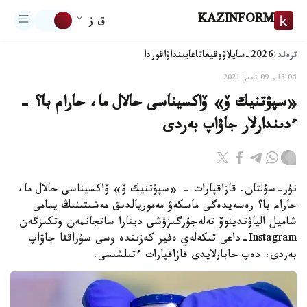
KAZINFORM
ق ز
ترەند:
2026-سايلاۋ
وقيعا
تاعايىنداۋ
اقوردا
13:06, 09 تامىز 2021
«سپۋتنيك ۆ» ۆاكسيناسى حالال ما، حارام با؟ -
ءدىندارلار جاۋاپ بەردى
نۇر-سۇلتان. قازاقپارات - «سپۋتنيك ۆ» ۆاكسيناسى حالال ما،
حارام با؟ رەسەيدەگى ماسكەۋ مەموريالدىق مەشىتىنىڭ يمامى
شاميل الياۋتدينوۆ تەلەجۇرگىزۋشى دينارا ساتجانمەن وتكىزگەن
Instagram-داعى تىكەلەي ەفير كەزىندە وسى سۇراققا جاۋاپ
بەردى، دەپ حابارلايدى قازاقپارات ءتىلشىسى.