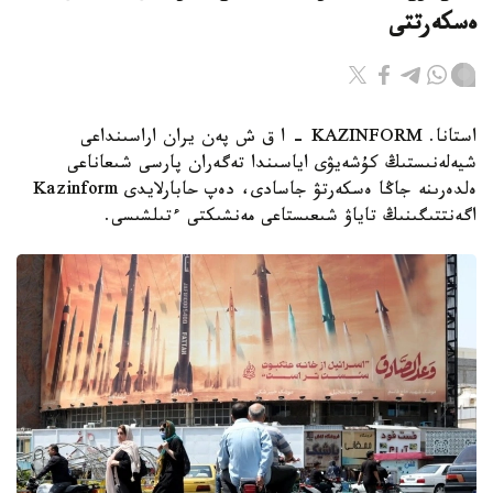
ەسكەرتتى
استانا. KAZINFORM - ا ق ش پەن يران اراسىنداعى
شيەلەنىستىڭ كۇشەيۋى اياسىندا تەگەران پارسى شىعاناعى
ەلدەرىنە جاڭا ەسكەرتۋ جاسادى، دەپ حابارلايدى Kazinform
اگەنتتىگىنىڭ تاياۋ شىعىستاعى مەنشىكتى ءتىلشىسى.