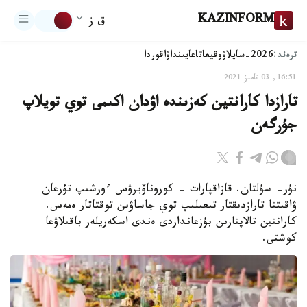
KAZINFORM
ق ز
ترەند:
2026-سايلاۋ
وقيعا
تاعايىنداۋ
اقوردا
16:51, 03 تامىز 2021
تارازدا كارانتين كەزىندە اۋدان اكىمى توي تويلاپ
جۇرگەن
نۇر- سۇلتان. قازاقپارات - كوروناۆيرۋس ءورشىپ تۇرعان
ۋاقىتتا تارازدىقتار تىعىلىپ توي جاساۋىن توقتاتار ەمەس.
كارانتين تالاپتارىن بۇزعانداردى ەندى اسكەريلەر باقىلاۋعا
كوشتى.