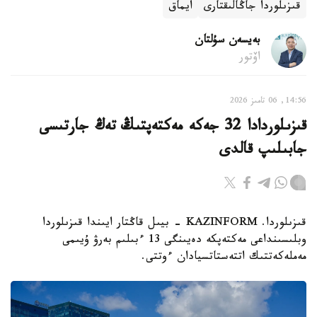
قىزىلوردا جاڭالىقتارى
ايماق
بەيسەن سۇلتان
اۆتور
14:56, 06 تامىز 2026
قىزىلوردادا 32 جەكە مەكتەپتىڭ تەڭ جارتىسى
جابىلىپ قالدى
قىزىلوردا. KAZINFORM - بيىل قاڭتار ايىندا قىزىلوردا
وبلىسىنداعى مەكتەپكە دەيىنگى 13 ءبىلىم بەرۋ ۇيىمى
مەملەكەتتىك اتتەستاتسيادان ءوتتى.