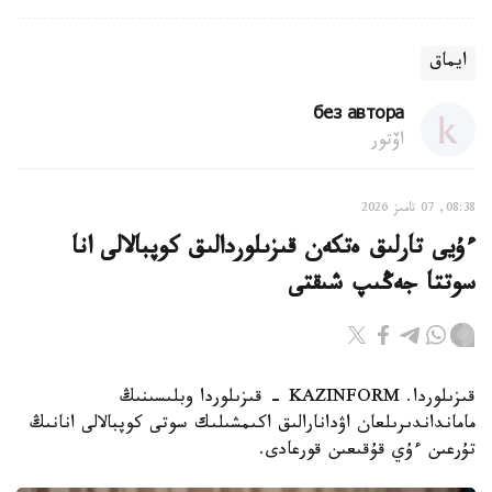
ايماق
без автора
اۆتور
08:38, 07 تامىز 2026
ءۇيى تارلىق ەتكەن قىزىلوردالىق كوپبالالى انا
سوتتا جەڭىپ شىقتى
قىزىلوردا. KAZINFORM - قىزىلوردا وبلىسىنىڭ
مامانداندىرىلعان اۋدانارالىق اكىمشىلىك سوتى كوپبالالى انانىڭ
تۇرعىن ءۇي قۇقىعىن قورعادى.