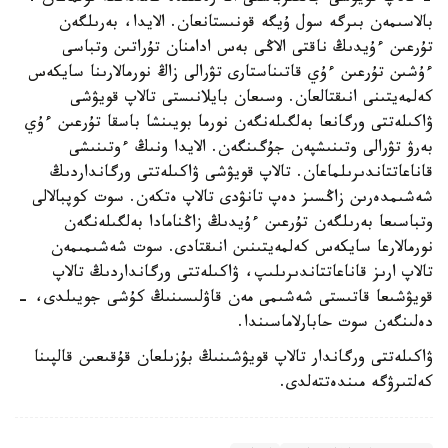
بالاسىمەن بىرگە سول ۇيگە قونىستانعان. الايدا، بەرىلگەن
تۇرعىن ءۇيدىڭ ناقتى الاڭى بەس ادامنان تۇراتىن وتباسى
ءۇشىن تۇرعىن ءۇي قاتىناستارى تۋرالى زاڭ نورمالارىنا سايكەس
كەلمەيتىنى انىقتالعان. وسىعان بايلانىستى تالاپ قويۋشى
ۋاكىلەتتى ورگانعا بەلگىلەنگەن نورما بويىنشا باسقا تۇرعىن ءۇي
بەرۋ تۋرالى وتىنىشپەن جۇگىنگەن. الايدا ونىڭ ءوتىنىشى
قاناعاتتاندىرىلماعان. تالاپ قويۋشى ۋاكىلەتتى ورگانداردىڭ
شەشىمدەرىن زاڭسىز دەپ تانۋدى تالاپ ەتكەن. سوت كوپبالالى
وتباسىعا بەرىلگەن تۇرعىن ءۇيدىڭ زاڭنامادا بەلگىلەنگەن
نورمالارعا سايكەس كەلمەيتىنىن انىقتادى. سوت شەشىمىمەن
تالاپ ارىز قاناعاتتاندىرىلىپ، ۋاكىلەتتى ورگانداردىڭ تالاپ
قويۋشىعا قاتىستى شەشىمى مەن قاۋلىسىنىڭ كۇشى جويىلدى، -
دەلىنگەن سوت حابارلاماسىندا.
ۋاكىلەتتى ورگاندار تالاپ قويۋشىنىڭ بۇزىلعان قۇقىعىن قالپىنا
كەلتىرۋگە مىندەتتەلدى.