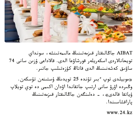
AIBAT جاڭالىقتار قىزمەتىنىڭ مالىمەتىنشە، سونداي
تويحانالاردى اسكەريلەر قورشاۋعا الدى. قالاداعى ۇزىن سانى 74
ساۋىق كەشەنىنىڭ الدى قاتاڭ كۇزەتىلىپ جاتىر.
«موبيلدى توپ ءبىر تۇندە 25 تويدىڭ ۇستىنەن تۇسكەن.
وڭىردە اۋرۋ سانى ارتىپ جاتقاندا اۋدان اكىمى دە توي تويلاپ
ۇياتقا قالدى»، - دەلىنگەن جاڭالىقتار قىزمەتىنىڭ
پاراقشاسىندا.
www.24.kz