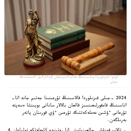
فوتو: قىزىلوردا وبلىسىنىڭ مامانداندىرىلعان اۋدانارالىق اكىمشىلىك
سوتى
2024 -جىلى قىزىلوردا قالاسىنىڭ تۇرعىنىنا جەتىم جانە اتا-
اناسىنىڭ قامقورلىعىنسىز قالعان بالالار ساناتى بويىنشا ەسەپتە
تۇرعانى ءۇشىن مەملەكەتتىك تۇرعىن ءۇي قورىنان پاتەر
بەرىلگەن.
- تالاپ قويۋشى جالعىزباستى انا رەتىندە كامەلەتكە تولماعان 4