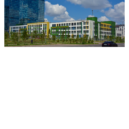
فوتو: اعىباي اياپبەرگەنوۆ / Kazinform
وبلىستىق ءبىلىم ساپاسىن قامتاماسىز ەتۋ دەپارتامەنتىنىڭ
مالىمەتىنە سۇيەنسەك، 9 ۇيىم نەمەسە %69,3 ى سىناقتان
وتكەن جوق. ايتا كەتەرلىگى، ونىڭ بارلىعى - جەكە بالاباقشا.
- مامىر ايىنان باستاپ ءبىلىم بەرۋ ۇيىمدارىن مەملەكەتتىك
اتتەستاتتاۋ جاڭا فورماتتا ءجۇردى. ول 22 بالاباقشانى قامتىدى.
13 ىنە انىقتالعان كەمشىلىكتەردى 3 اي ىشىندە زاڭناما تالاپتارىنا