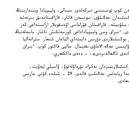
ەن كوپ توسىنسىي تىركەلدى. مىسالى، وليمپيادا ويىندارىنىڭ
كسشىدان جەڭىلۋى. سونىمەن قاتار، قازاقستاندىق بىرنەشە
ىلۋىمشە، قازاقستان قۇراماسى اۋەسقويلار اراسىنداعى كەز
دى. ءبىراق وسى وليمپياداداعى كورسەتكىش ناشار. ماسەلەنىڭ
ەر بوكسشىلاردى دۇرىس دايىنداي الماعان شىعار. ستراتەگيا
ايىمىن جەڭە الاماۋى ىقتيمال. جالپى فاكتور كوپ. ءبىراق
اندى تاڭعالدىردى»، - دەدى ماككفەري.
وكسشىلارىمىزدان بەكزاد نۇرداۋلەتوۆ، ۆاسيلي ليەۆيت،
ابىلايحان ءجۇسىپوۆ، سەرىك تەمىرجانوۆ جانە نادەجدا ريابەتس جەڭىلىپ قالدى. 29 - شىلدە كۇنى جارىس
ىعادى.