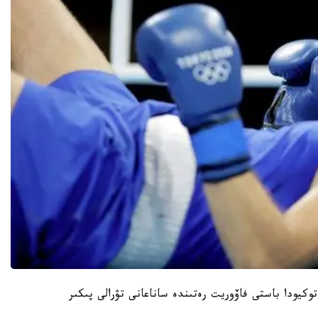
وكيودا باستى فاۆوريت رەتىندە ساناعانى تۋرالى پىكىر