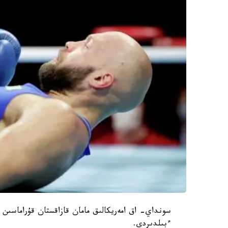
سونداي- اق امەريكالىق مامان قازاقستان قۇراماسىن ت
ءبىلدىردى.