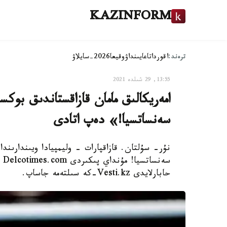
KAZINFORM
ترەند:
اقوردا
تاعايىنداۋ
وقيعا
2026-سايلاۋ
13:55, 29 شىلدە 2021
امەريكالىق مامان قازاقستاندىق بو
سەنساتسيا!» دەپ اتادى
نۇر- سۇلتان. قازاقپارات - وليمپيادا ويىندارىن
سە
حابارلايدى Vesti.kz-كە سىلتەمە جاساپ.