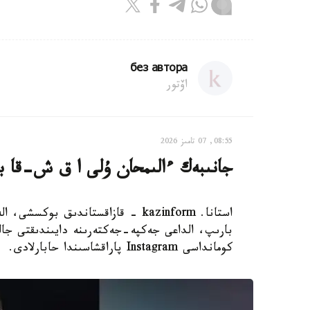
без автора
اۆتور
08:55, 07 تامىز 2026
جانىبەك ءالىمحان ۇلى ا ق ش-قا بار
استانا. kazinform - قازاقستاندىق 
بارىپ، الداعى جەكپە-جەكتەرىنە دايىندىقتى جال
كومانداسى Instagram پاراقشاسىندا حابارلادى.