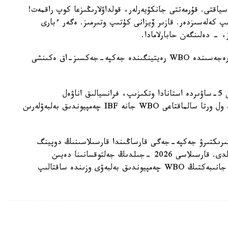
سياقتى. قۇرمەتتى جانكۇيەرلەر، قولداۋلارىڭىزعا كوپ راقمەت!
پ كەلەسىزدەر. قازىر ۆيزانى كۇتىپ وتىرمىز. ەگەر ءبارى
، - دەلىنگەن حابارلامادا.
بۇعان دەيىن جانىبەك ءالىمحان ۇلى جاڭا سالماق دارەجەسىندە WBO رەيتينگىندە جەكپە-جەكسىز-اق ەكىنشى
ءالىمحان ۇلى سوڭعى جەكپە-جەگىن 2025 -جىلعى 5-ساۋىردە استانادا وتكىزىپ، فرانسيالىق اناۋەل
نگاميسسەنگەنى نوكاۋتپەن جەڭدى. سول كەزدەسۋدە ول ورتا سالماقتاعى WBO جانە IBF چەمپيوندىق بەلبەۋلەرىن
مپيونىمەن وتەتىن بىرىكتىرۋ جەكپە-جەگى قارساڭىندا قارسىلاسىنىڭ دوپينگ
سىناماسى وڭ ناتيجە كورسەتىپ، كەزدەسۋ وتپەي قالدى. قارسىلاسى 2026 -جىلدىڭ جەلتوقسانىنا دەيىن
سپورتتان شەتتەتىلىپ، IBF تيتۋلىنان ايىرىلدى. ال جانىبەكتىڭ WBO چەمپيوندىق بەلبەۋى وزىندە ساقتالىپ