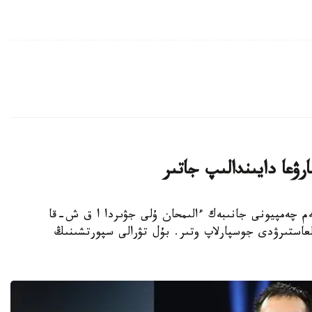
ۋعا دايىندالىپ جاتىر
بوكسشى، الەم چەمپيونى جانىبەك ءالىمحان ۇلى جۋىردا ا ق ش-قا
عاستىرۋدى جوسپارلاپ وتىر. بۇل تۋرالى سپورتشىنىڭ