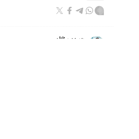
بەيسەن سۇلتان
اۆتور
11:55, 06 تامىز 2026
شىمكەنتتە الەم چەمپيونى اتانعان ج
ديار امانالىنى سالتاناتتى تۇردە قارسى الىپ، ق