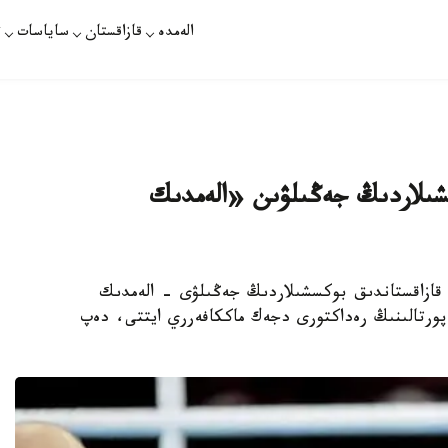
الەمدە
قازاقستان
ساياسات
ت
كسشىلاردىڭ جەڭىلۋىن «الەمدىك
دا قازاقستاندىق بوكسشىلاردىڭ جەڭىلۋى - الەمدىك
نساتسيا! مۇنداي پىكىردى Delcotimes.com پورتالىنىڭ رەداكتورى دجەك ماككافەرري ايتتى، دەپ