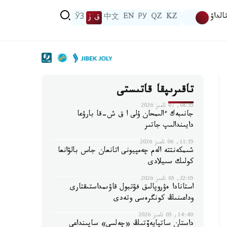
الداۋ
KZ
QZ
РУ
EN
中文
ق ز
ЎЗ
تاقىرىپقا قاتىستى
08:55, 07 تامىز 2026
جانىبەك ءالىمحان ۇلى ا ق ش-قا بارۋعا
دايىندالىپ جاتىر
11:55, 06 تامىز 2026
شىمكەنتتە الەم چەمپيونى اتانعان جاس بالۋانعا
كولىك سىيلادى
22:05, 05 تامىز 2026
استانادا ەۋروپالىق فۋتبول قاۋىمداستىقتارى
وداعىنىڭ كونگرەسى وتەدى
14:40, 05 تامىز 2026
داستان ساتپايەۆتىڭ «چەلسي» ساپىنداعى