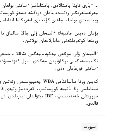
- ءبارى قايتا باستالادى. باستامامىز ءساتتى بولعان 
جەرلەستەرىڭىز رەتىندە ماعان ەرەكشە دەمەۋ كورسەتى
ويداعىداي بولسا، جاقىن كۇندەرى امەريكاعا اتتانامىز
ورىنعا كوتەرىلگەنى حابارلانعان بولاتىن.
ءساتتى قورعاعان ەدى.
كەيىن ورتا سالماقتاعى WBA چە
قالدى.
سپورت