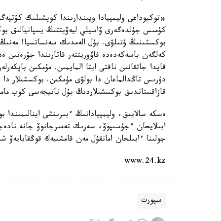
«توكيوداعى وليمپيادا ويىندارىندا كوپشىلىك كۇتپەگ
كۇمىس جۇلدەگەرى ۆاسيلي ليەۆيتتىڭ يسپانيالىق بو
بوكسشىنىڭ ۇتىلۋى. بۇل الەمدىك سەنساتسيا! مەنىڭ ب
كەلگەن باسەكەدەدە فاۆوريتتەر قاتارىندا جۇرەتىن ە
قايدا جاتقانىن ناقتى ايتا المايمىن. مۇمكىن باپكەرل
دۇرىس تاڭدالماعان دا بولۋى مۇمكىن. بوكسشىلار دا ۋ
قازاقستاندىق بوكسشىلاردىڭ بۇل ناتيجەسى كوپ مام
ەسكە سالايىق، وليمپيادانىڭ ءبىرىنشى اينالىمىندا ب
جولىنا ءابىلحان امانقۇل مەن قامشىبەك قوڭقابايەۆ ش
www.24.kz
سپورت