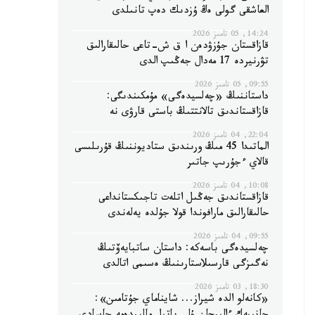
العاشقى گولى ەڭ ۇزدىك دەپ تانىلدى
14:24, 05 تامىز 2026
قازاقستان جۇزۋدەن ا ق ش-تاعى حالىقارالىق
تۋرنيردە 17 مەدال جەڭىپ الدى
09:55, 05 تامىز 2026
داستاننىڭ «چەلسيدەگى» مۇمكىندىگى:
قازاقستاندىق تالانتتىڭ باستى قارۋى نە
22:04, 04 تامىز 2026
الماتىدا 45 مىڭ ورىندىق ستاديوننىڭ قۇرىلىسى
قالاي ءجۇرىپ جاتىر
10:08, 04 تامىز 2026
قازاقستاندىق جەڭىل اتلەت تاجىكستانداعى
حالىقارالىق مارافوندا قولا جۇلدە يەلەندى
09:55, 04 تامىز 2026
چەلسيدەگى باسەكە: داستان ساتبايەۆتىڭ
نەگىزگى قارسىلاستارىنىڭ ەسىمى اتالدى
18:30, 03 تامىز 2026
«كانەلو الدە شيراز... شايناماي جۇتامىن»: