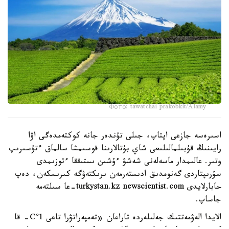
Фото: tawatchai prakobkit/Alamy
اسىرەسە جازعى اپتاپ، جىلى تۇندەر جانە كوكتەمدەگى اۋا
رايىنىڭ قۇبىلمالىلىعى شاي بۇتالارىنا قوسىمشا سالماق ءتۇسىرىپ
وتىر. عالىمدار ماسەلەنى شەشۋ ءۇشىن ىستىققا ءتوزىمدى
سۇرىپتاردى گەنومدىق ادىستەرمەن ىرىكتەۋگە كىرىسكەن، دەپ
حابارلايدى turkystan.kz newscientist.com-عا سىلتەمە
جاساپ.
الايدا الەۋمەتتىك جەلىلەردە تاراعان «تەمپەراتۋرا تاعى 1°C- قا