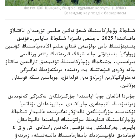
Фото: ҚХР Шыңжаң Өндіріс-құрылыс корпусы (ШӨҚК)
Қоғамдық қауіпсіздік басқармасы
شىڭجاڭ وۆچاركاسىنىڭ شىعۋ تەگىن عىلىمي تۇرعىدان ناقتىلاۋ
ماقساتىندا 2025 -جىلعى تامىزدا شىڭجاڭ ساياسي-قۇقىق
ينستيتۋتىنىڭ باس بولۋىمەن قىتاي عىلىم اكادەمياسىنىڭ كۋنمين
زوولوگيا ينستيتۋتى جانە شوقك قىزمەتتىك يتتەر ورتالىعى
بىرلەسىپ، «شىڭجاڭ وۆچاركاسىنىڭ تۇقىمدىق تازالىعىن ساقتاۋ
جانە ولاردى قىزمەتتىك يت رەتىندە ىرىكتەۋدىڭ نەگىزگى
تەحنولوگيالارىن ازىرلەۋ مەن قولدانۋ» جوباسىن ىسكە قوسقان
بولاتىن.
جۋىردا اتالعان جوبا اياسىندا جۇرگىزىلگەن نەگىزگى گەنومدىق
زەرتتەۋدىڭ ناتيجەلەرى جاريالاندى. ميلليونداعان مۋتاتسيا
نۇكتەسىنە جۇرگىزىلگەن تالداۋلار نەگىزىندە عالىمدار شىڭجاڭ
وۆچاركاسىنىڭ قىتايدىڭ سولتۇستىك ايماعىندا قالىپتاسقان
بايىرعى جەرگىلىكتى يت تۇقىمى ەكەنىن راستادى. ش و ق ك
قوعامدىق قاۋىپسىزدىك باسقارماسىنىڭ مالىمەتىنشە، زەرتتەۋ