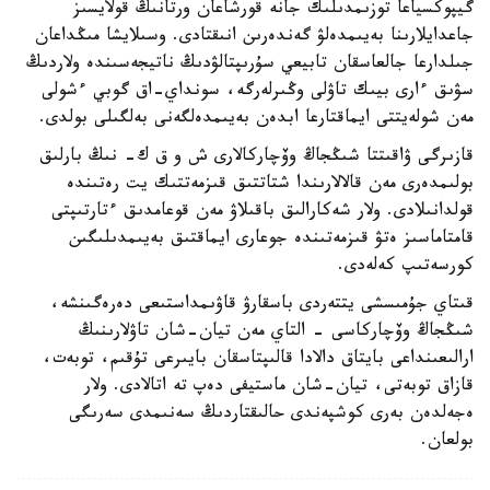
گيپوكسياعا توزىمدىلىك جانە قورشاعان ورتانىڭ قولايسىز
جاعدايلارىنا بەيىمدەلۋ گەندەرىن انىقتادى. وسىلايشا مىڭداعان
جىلدارعا جالعاسقان تابيعي سۇرىپتالۋدىڭ ناتيجەسىندە ولاردىڭ
سۋىق ءارى بيىك تاۋلى وڭىرلەرگە، سونداي-اق گوبي ءشولى
مەن شولەيتتى ايماقتارعا ابدەن بەيىمدەلگەنى بەلگىلى بولدى.
قازىرگى ۋاقىتتا شىڭجاڭ وۆچاركالارى ش و ق ك- نىڭ بارلىق
بولىمدەرى مەن قالالارىندا شتاتتىق قىزمەتتىك يت رەتىندە
قولدانىلادى. ولار شەكارالىق باقىلاۋ مەن قوعامدىق ءتارتىپتى
قامتاماسىز ەتۋ قىزمەتىندە جوعارى ايماقتىق بەيىمدىلىگىن
كورسەتىپ كەلەدى.
قىتاي جۇمىسشى يتتەردى باسقارۋ قاۋىمداستىعى دەرەگىنشە،
شىڭجاڭ وۆچاركاسى - التاي مەن تيان-شان تاۋلارىنىڭ
ارالىعىنداعى بايتاق دالادا قالىپتاسقان بايىرعى تۇقىم، توبەت،
قازاق توبەتى، تيان-شان ماستيفى دەپ تە اتالادى. ولار
ەجەلدەن بەرى كوشپەندى حالىقتاردىڭ سەنىمدى سەرىگى
بولعان.