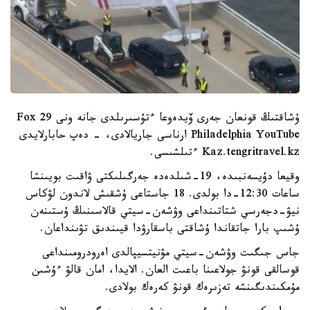
ۇشاقتىڭ قونعان جەرى ۆيدەوعا ءتۇسىرىلدى جانە ونى Fox 29
Philadelphia YouTube ارناسى جاريالادى، - دەپ حابارلايدى
Kaz.tengritravel.kz ءتىلشىسى.
وقيعا دۇيسەنبىدە، 19-شىلدەدە جەرگىلىكتى ۋاقىت بويىنشا
ساعات 12:30-دا بولدى. 18 جاستاعى ۇشقىش لاندون لۋكاس
نيۋ-دجەرسي شتاتىنداعى وۋشەن-سيتي قالاسىنىڭ ۇستىنەن
ۇشىپ بارا جاتقاندا ۇشاقتى باسقارۋدا قيىندىق تۋىنداعان.
جاس جىگىت وۋشەن-سيتي مۋنيتسيپالدى اەرودرومىنداعى
قوسالقى قونۋ جولاعىنا باعىت العان. الايدا، امان قالۋ ءۇشىن
مۇمكىندىگىنشە تەزىرەك قونۋ كەرەك بولادى.