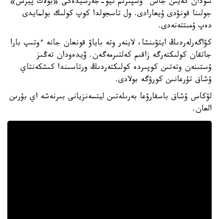
سودان كەيىن جاس ءوسپىرىم نيۋ-جەرسيدەگى «بولات پيرس»
جولىنا قونۋدى ۇيعارادى. ول تاسجولدا كوپ كولىك بولمايدى
دەپ ۇمىتتەنەدى.
كۋاگەرلەردىڭ ايتۋىنشا، لاينەر وتە باياۋ قونعان جانە ءوتىپ بارا
جاتقان كولىكتەرگە زاقىم كەلتىرمەگەن. ۆيدەودان تەڭىز
ۇستىنەن وتەتىن كوپىردە كولىكتەردىڭ ورتاسىندا كىشكەنتاي
ۇشاق تۇرعانىن كورۋگە بولادى.
لۋكاس ۇشاق باسقارۋعا بەرىلەتىن ليتسەنزيانى بىرنەشە اي بۇرىن
العان.