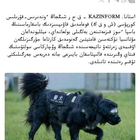
استانا. KAZINFORM – ق ح ر شىڭجاڭ ءوندىرىس-قۇرىلىس
كورپۋسى (ش و ق ك) قوعامدىق قاۋىپسىزدىك باسقارماسىنىڭ
باسپا ءسوز قىزمەتىنەن بەلگىلى بولعانداي، ميلليونداعان
مۋتاتسيا نۇكتەسىن قامتيتىن گەنومدىق كارتاعا جۇرگىزىلگەن
اۋقىمدى زەرتتەۋ ناتيجەسىندە شىڭجاڭ وۆچاركاسى سولتۇستىك
قىتاي وڭىرىندە قالىپتاسقان بايىرعى جانە دەربەس جەرگىلىكتى
تۇقىم رەتىندە تانىلدى.