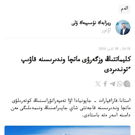
الەم
ريزابەك نۇسىپبەك ۇلى
اۆتور
16:18, 08 تامىز 2026
كليماتتىڭ وزگەرۋى ماتچا وندىرىسىنە قاۋىپ
ءتوندىردى
استانا.قازاقپارات - جاپونيادا اۋا تەمپەراتۋراسىنىڭ كوتەرىلۋى
ماتچا وندىرىسىنە قاجەتتى شاي جاپىراعىنىڭ ونىمدىلىگى مەن
دامىنە اسەر ەتە باستادى.