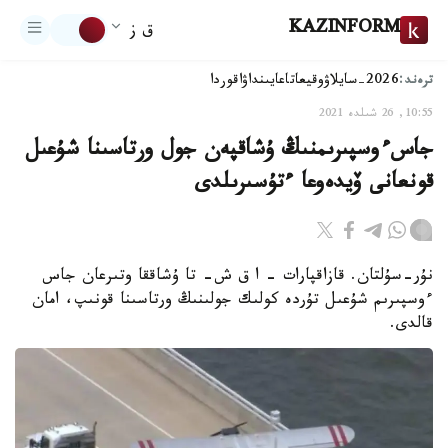
KAZINFORM
ق ز
ترەند:
2026-سايلاۋ
وقيعا
تاعايىنداۋ
اقوردا
10:55, 26 شىلدە 2021
جاسءوسپىرىمنىڭ ۇشاقپەن جول ورتاسىنا شۇعىل
قونعانى ۆيدەوعا ءتۇسىرىلدى
نۇر-سۇلتان. قازاقپارات – ا ق ش- تا ۇشاققا وتىرعان جاس
ءوسپىرىم شۇعىل تۇردە كولىك جولىنىڭ ورتاسىنا قونىپ، امان
قالدى.