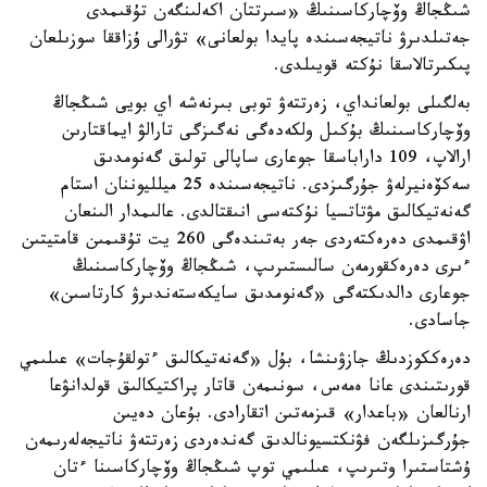
شىڭجاڭ وۆچاركاسىنىڭ «سىرتتان اكەلىنگەن تۇقىمدى
جەتىلدىرۋ ناتيجەسىندە پايدا بولعانى» تۋرالى ۇزاققا سوزىلعان
پىكىرتالاسقا نۇكتە قويىلدى.
بەلگىلى بولعانداي، زەرتتەۋ توبى بىرنەشە اي بويى شىڭجاڭ
وۆچاركاسىنىڭ بۇكىل ولكەدەگى نەگىزگى تارالۋ ايماقتارىن
ارالاپ، 109 داراباسقا جوعارى ساپالى تولىق گەنومدىق
سەكۆەنيرلەۋ جۇرگىزدى. ناتيجەسىندە 25 ميلليوننان استام
گەنەتيكالىق مۋتاتسيا نۇكتەسى انىقتالدى. عالىمدار الىنعان
اۋقىمدى دەرەكتەردى جەر بەتىندەگى 260 يت تۇقىمىن قامتيتىن
ءىرى دەرەكقورمەن سالىستىرىپ، شىڭجاڭ وۆچاركاسىنىڭ
جوعارى دالدىكتەگى «گەنومدىق سايكەستەندىرۋ كارتاسىن»
جاسادى.
دەرەككوزدىڭ جازۋىنشا، بۇل «گەنەتيكالىق ءتولقۇجات» عىلىمي
قورىتىندى عانا ەمەس، سونىمەن قاتار پراكتيكالىق قولدانۋعا
ارنالعان «باعدار» قىزمەتىن اتقارادى. بۇعان دەيىن
جۇرگىزىلگەن فۋنكتسيونالدىق گەندەردى زەرتتەۋ ناتيجەلەرىمەن
ۇشتاستىرا وتىرىپ، عىلىمي توپ شىڭجاڭ وۆچاركاسىنا ءتان