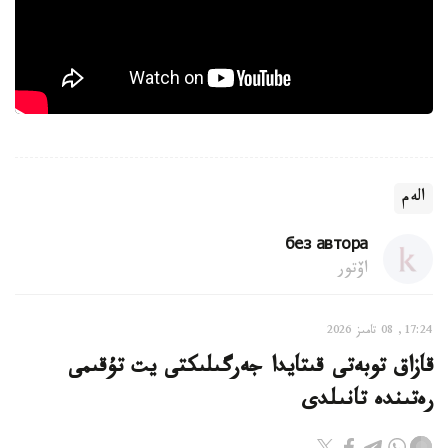
الەم
без автора
اۆتور
17:24, 08 تامىز 2026
قازاق توبەتى قىتايدا جەرگىلىكتى يت تۇقىمى
رەتىندە تانىلدى