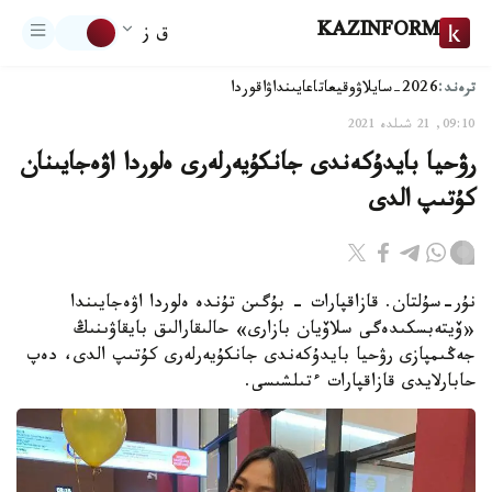
KAZINFORM
ق ز
ترەند:
2026-سايلاۋ
وقيعا
تاعايىنداۋ
اقوردا
09:10, 21 شىلدە 2021
رۋحيا بايدۇكەندى جانكۇيەرلەرى ەلوردا اۋەجايىنان
كۇتىپ الدى
نۇر-سۇلتان. قازاقپارات - بۇگىن تۇندە ەلوردا اۋەجايىندا
«ۆيتەبسكىدەگى سلاۆيان بازارى» حالىقارالىق بايقاۋىنىڭ
جەڭىمپازى رۋحيا بايدۇكەندى جانكۇيەرلەرى كۇتىپ الدى، دەپ
حابارلايدى قازاقپارات ءتىلشىسى.