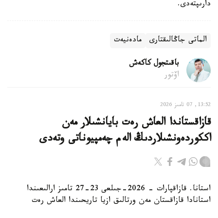
دارىپتەدى.
الماتى جاڭالىقتارى
مادەنيەت
باقىتجول كاكەش
اۆتور
13:52, 07 تامىز 2026
قازاقستاندا العاش رەت بايانشىلار مەن
اككوردەونشىلاردىڭ الەم چەمپيوناتى وتەدى
استانا. قازاقپارات - 2026-جىلعى 23-27 تامىز ارالىعىندا
استانادا قازاقستان مەن ورتالىق ازيا تاريحىندا العاش رەت
بايانشىلار مەن اككوردەونشىلارعا ارنالعان بەدەلدى «Coupe