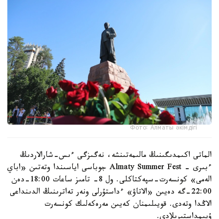
Фото: Алматы әкімдігі
الماتى اكىمدىگىنىڭ مالىمەتىنشە، نەگىزگى ءىس-شارالاردىڭ
ءبىرى - Almaty Summer Fest جوباسى اياسىندا وتەتىن «اباي
الەمى» كونسەرت-سپەكتاكلى. ول 8- تامىز ساعات 18:00-دەن
22:00-گە دەيىن «الاتاۋ» ءداستۇرلى ونەر تەاترىنىڭ الدىنداعى
الاڭدا وتەدى. قويىلىمنان كەيىن مەرەكەلىك كونسەرت
ۇيىمداستىرىلادى.