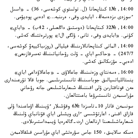
14:00, №1 كىتاپحانا (ل. تولستوي كوشەسى، 36) - «اسىل
ءسوزدى ىزدەسەڭ، ابايدى وقى، ەرىنبە…» ادەبي پوديۋمى.
14:00, №32 كىتاپحانا (دوستىق داڭعىلى، 42ب) - «اباي»
كۇنى. «ابايدى وقى، تانى، ۇلگى ال!» پورترەتتىك كەشى.
14:00, الماتى كىتاپحانالارىنىڭ فيليالى (روزىباكييەۆ كوشەسى،
247/7) - «حاكىم اباي - ۇلت رۋحانياتىنىڭ تەمىرقازىعى»
ادەبي- مۋزىكالىق كەشى.
16:00, ەسەنتاي وزەنىنىڭ جاعالاۋى - «جاعالاۋداعى اباي»
ينستاللياتسيالىق جوباسىنىڭ تانىستىرىلىمى. جوبا قالا تۇرعىندارى
مەن قوناقتارىن ۇلى اقىننىڭ شىعارماشىلىعى جانە رۋحاني
مۇراسىمەن تانىستىرۋعا باعىتتالعان.
سونىمەن قاتار 10-تامىزدا №6 وقۋشىلار ءۇيىنىڭ اۋماعىندا ۇلى
قازاق اقىنى، اعارتۋشىسى ءارى ويشىلى اباي قۇنانباي ۇلىنىڭ
شىعارماشىلىعىنا ارنالعان ارت-گالەرەيا ۇيىمداستىرىلادى.
ەسكە سالايىق، 150 جاس سۋرەتشى اباي مۇراسىن قىلقالاممەن