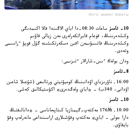
Фото: акимат Алматы
10- تامىز
ساعات 08:30-دا اباي الاڭىندا قالا اكىمدىگى
وكىلدەرىنىڭ، قوعام قايراتكەرلەرى مەن زيالى قاۋىم
وكىلدەرىنىڭ قاتىسۋىمەن اقىن ەسكەرتكىشىنە گۇل قويۋ ءراسىمى
وتەدى.
ودان بولەك ءىس-شارالار ءتىزىمى:
8-تامىز
16:00, ناۋرىزباي اۋدانىنىڭ كوميۋنيتي ورتالىعى (شۇعىلا شاعىن
اۋدانى، 340ب) - «اباي ولەڭدەرى» اكۋستيكالىق كەشى.
10- تامىز
10:00, №176 مەكتەپ-گيمنازيا كىتاپحاناسى - «دانالىقتىڭ
دارا جولى - اباي» مەكتەپ وقۋشىلارى اراسىنداعى مانەرلەپ وقۋ
بايقاۋى.