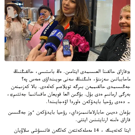
«قازاق حالقىنا العىسىمدى ايتامىن. ەڭ باستىسى، حالقىڭنىڭ
ماحابباتىن سەزىنۋ، ەلىڭنىڭ سەنى مويىنداۋى ەمەس پە؟
جەڭىسىمدى حالقىممەن بىرگە تويلاعىم كەلەدى. بالا كەزىمنەن
بەرگى ارمانىم ەدى بۇل. بۇگىن العا قويعان ماقساتىما جەتتىم»،
- دەدى رۋحيا بايدۇكەن ەلوردا اۋەجايىندا.
بۇعان دەيىن حابارلاعانىمىزداي، رۋحيا بايدۇكەن ءوز جەڭىسىن
قازاق ەلىنە ارنايتىنىن ايتتى.
ايتا كەتەيىك ، 14 مەملەكەتتەن كەلگەن قاتىسۋشى سلاۆيان