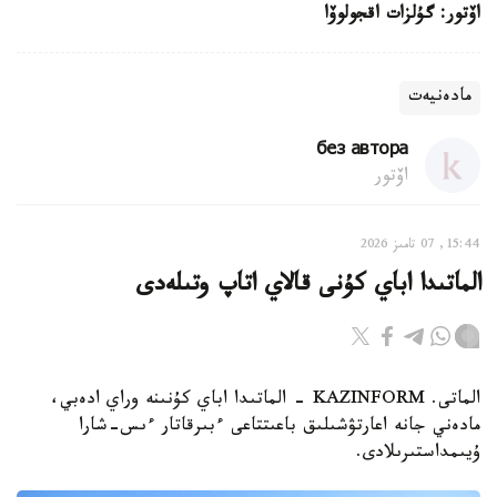
اۆتور: گۇلزات اقجولوۆا
مادەنيەت
без автора
اۆتور
15:44, 07 تامىز 2026
الماتىدا اباي كۇنى قالاي اتاپ وتىلەدى
الماتى. KAZINFORM - الماتىدا اباي كۇنىنە وراي ادەبي،
مادەني جانە اعارتۋشىلىق باعىتتاعى ءبىرقاتار ءىس-شارا
ۇيىمداستىرىلادى.