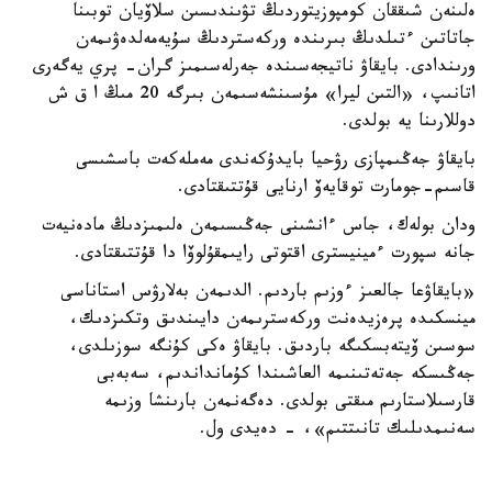
ەلىنەن شىققان كومپوزيتوردىڭ تۋىندىسىن سلاۆيان توبىنا
جاتاتىن ءتىلدىڭ بىرىندە وركەستردىڭ سۇيەمەلدەۋىمەن
ورىندادى. بايقاۋ ناتيجەسىندە جەرلەسىمىز گران- پري يەگەرى
اتانىپ، «التىن ليرا» مۇسىنشەسىمەن بىرگە 20 مىڭ ا ق ش
دوللارىنا يە بولدى.
بايقاۋ جەڭىمپازى رۋحيا بايدۇكەندى مەملەكەت باسشىسى
قاسىم-جومارت توقايەۆ ارنايى قۇتتىقتادى.
ودان بولەك، جاس ءانشىنى جەڭىسىمەن ەلىمىزدىڭ مادەنيەت
جانە سپورت ءمينيسترى اقتوتى رايىمقۇلوۆا دا قۇتتىقتادى.
«بايقاۋعا جالعىز ءوزىم باردىم. الدىمەن بەلارۋس استاناسى
مينسكىدە پرەزيدەنت وركەسترىمەن دايىندىق وتكىزدىك،
سوسىن ۆيتەبسكىگە باردىق. بايقاۋ ەكى كۇنگە سوزىلدى،
جەڭىسكە جەتەتىنىمە العاشىندا كۇمانداندىم، سەبەبى
قارسىلاستارىم مىقتى بولدى. دەگەنمەن بارىنشا وزىمە
سەنىمدىلىك تانىتتىم»، - دەيدى ول.