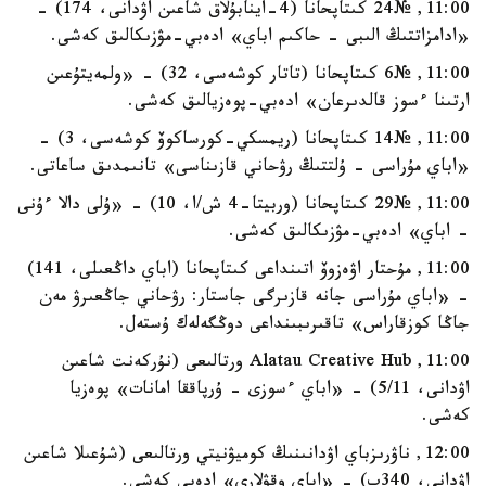
11:00, №24 كىتاپحانا (4-اينابۇلاق شاعىن اۋدانى، 174) -
«ادامزاتتىڭ الىبى - حاكىم اباي» ادەبي-مۋزىكالىق كەشى.
11:00, №6 كىتاپحانا (تاتار كوشەسى، 32) - «ولمەيتۇعىن
ارتىنا ءسوز قالدىرعان» ادەبي-پوەزيالىق كەشى.
11:00, №14 كىتاپحانا (ريمسكي-كورساكوۆ كوشەسى، 3) -
«اباي مۇراسى - ۇلتتىڭ رۋحاني قازىناسى» تانىمدىق ساعاتى.
11:00, №29 كىتاپحانا (وربيتا-4 ش/ا، 10) - «ۇلى دالا ءۇنى
- اباي» ادەبي-مۋزىكالىق كەشى.
11:00, مۇحتار اۋەزوۆ اتىنداعى كىتاپحانا (اباي داڭعىلى، 141)
- «اباي مۇراسى جانە قازىرگى جاستار: رۋحاني جاڭعىرۋ مەن
جاڭا كوزقاراس» تاقىرىبىنداعى دوڭگەلەك ۇستەل.
11:00, Alatau Creative Hub ورتالىعى (نۇركەنت شاعىن
اۋدانى، 5/11) - «اباي ءسوزى - ۇرپاققا امانات» پوەزيا
كەشى.
12:00, ناۋرىزباي اۋدانىنىڭ كوميۋنيتي ورتالىعى (شۇعىلا شاعىن
اۋدانى، 340ب) - «اباي وقۋلارى» ادەبي كەشى.