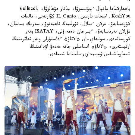
باعدارلامادا ماقپال ءجۇنىسوۆا، جانار دۋعالوۆا، 6ellucci,
KeshYou, اسحات تارعىن، IL Canto كۆارتەتى، تالعات
كۇزەمبايەۆ، ەرلان ءبىلال، نۇرلىبەك ناعمەتوۆ، سەرىك يساحان،
نۇرلان بەردىبايەۆ، ءبىرجان دەمە ۇلى، ISATAY ونەر
كورسەتەدى. سونداي-اق «الاتاۋ» ءداستۇرلى ونەر تەاترىنىڭ
ارتيستەرى، «الاتاۋ» انسامبلى جانە مەدەۋ اۋدانىنىڭ
شىعارماشىلىق ۇجىمدارى ساحناعا شىعادى.