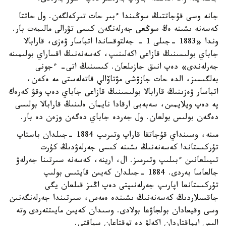
جانە وسى قۇجاتتىڭ سوڭىندا ءبىر حات تىركەلگەن. ول حاتتا
كەسەنە ىشىنە ەڭ سوڭعى جەرلەنگەن كىسى تۋرالى مالىمەت بار.
وندا «1883 -جىلى 1 - جەلتوقساندا اتباسار ۋەزى، قارابالا
جاباي بولىسىنىڭ قازاعى اكەلىنىپ، كەسەنەنىڭ اقساراي بولىمىنە
جەرلەندى» دەپ انىق جازىلعان. كىسىنىڭ اتى- ءجونى
بەلگىسىز، الدە حات جازۋشى مۋتاۆالي قاتەلەستى مە ەكەن،
اتباسار ۋەزىنىڭ قارابالا بولىسىنىڭ قازاعى جاباي دەپ وقۋ كەرەك
پە دەپ ويلايمىن، سەبەبى ارقادا نايمان ەلىنىڭ قارابالا بولىسى
دەگەن بولىس بولعان. ول جەردە جاباي دەگەن وزەن دە بار.
مىنە، وسىنداي قۇجاتقا قاراپ وتىرىپ 1884 -جىلدان باستاپ
تۇركىستاندا كەسەنەنىڭ ىشىنە كىسى جەرلەۋدىڭ كۇرت
تىيىلعانىن ءبىلىپ وتىرمىز. ال، ارينە، كەسەنە سىرتىنا جەرلەۋ
جالعاسا بەردى. 1884 -جىلدان كەيىن قايتىس بولىپ
تۇركىستانعا اپارىپ جەرلەنىپتى دەپ اڭىز قىلعان يگى
جاقسىلاردىڭ كەسەنەنىڭ ىشىندە ەمەس، سىرتىندا جەرلەنگەنىن
وسى وقيعادان بولجاۋعا بولادى. وسىدان كەيىن مايىتتەردى وتە
الىس ايماقتاردان اكەلۋ دە توقتاعان سياقتى.