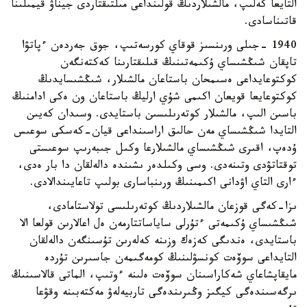
التايعا كەلىپ، مالشىلاردىڭ قولىنداعى مىلتىقتاردى جيناۋ قيمىلىنا
قاتىناسادى.
1940 -جىلى ورىنسىز قوقاي كورسەتىپ، جوق جەردەن ءپاتۋا
تاپقان شىڭشىساي ۇكىمەتىنىڭ قىلىقتارىنا كەكتەنگەن
كوكتوعايداعى ەسىمحان باستاعان مالشىلار، شىڭشىسايدىڭ
كوكتوعايعا قويعان اكىمى شۇي ارليڭ باستاعان ون ەكى ادامنىڭ
باسىن الىپ، مالشىلار كوتەرىلىسىن باستايدى. وسىدان كەيىن
التايدا شىڭشىساي مەن حالىق اراسىنداعى قيان-كەسكى سوعىس
ۇدەپ، اقىرى شىڭشىساي مالشىلارعا وكىل جىبەرىپ سوعىستى
توقتاتۋدى وتىنەدى. وسى وكىلدەر ىشىندە دالەلقان دا بار ەدى،
ءارى التاي اۋدانى اكىمىنىڭ ورىنباسارى بولىپ تاعايىندالادى.
ىزا-كەگى قوزعان مالشىلاردىڭ كوتەرىلىسى تولاستامادى،
شىڭشىساي ۇكىمەتى ءتۇرلى ساياساتتارمەن ەل اعالارىن قولعا الا
باستايدى، ەندىگى كەزەك وزىنە كەلەرىن تۇسىنگەن دالەلقان
التايداعى سوۆەت كونسۋلىنىڭ كومەگىمەن جاسىرىن تۇردە
مايقاپشاعاي شەكاراسىنان سوۆەت ەلىنە ءوتىپ، الماتى قالاسىنىڭ
ىرگەسىندەگى كيگىز وڭىرىندەگى تاربيەلەۋ مەكتەبىنە وقۋعا