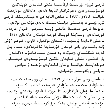
قارسى تۇرۋ» ۇرانىنىڭ ارقاسىندا ىشكى قىتايدان كوپتەگەن
كوممۋنيستەر مەن دەموكراتتار التايعا ەنەدى. دالەلقان سولاردىڭ
ىقپالىندا قالادى. 1937 -جىلعى التايداعى «جيىنگەرلىككە قارسى
تۇرۋ ۇيىمى» بەسىنشى بولىمشەسىنىڭ بەلدى مۇشەسى بولادى،
جاپونعا قارسى سوعىسقا حالىقتى ۇيىمداستىرىپ، قىرۋار جاردەم
كورسەتەدى. وسىلايشا كوپتىڭ كوزىنە تۇسكەن دالەلقان 1939
-جىلى 9-ايدا ۇرىمجىدە اشىلعان موڭعول، قازاق، قىرعىز ءۇش
ۇلت وكىلدەرى باس قوسقان قۇرىلتايعا شاقىرىلادى، مىنە، بۇل
كەزدە شىڭشىساي «سوۆەت وداعىمەن ىنتىماقتاسۋ» دەگەننەن
باز كەشىپ، ىشكى قىتايدان ەنگەن كوممۋنيستەردى قىرعىنداۋ،
قىزىلداردىڭ ىقپالىندا بولعان ادامداردى تۇتقىنداۋ سياقتى
ساياسي وزگەرىستەر تۋعىزادى.
دالەلحان وسى جولى، ياعني 1939 -جىلى ۇرىمجىگە كەلىپ،
دەنساۋلىق مەكەمەسىنە جاۋاپتى قىزمەتكە الىنادى. گانسۋ،
چيڭحايعا اۋعان قازاقتاردى اتا جۇرتىنا قايتۋعا ۇگىتشى بولادى،
وسى جىلى 9-ايدا شينجاڭ دۋبان مەكەمەسىنىڭ اقىلشىسى
جۋجىنجيڭ باس بولعان «تەكسەرۋ كوميسسياسىمەن» بىرگە