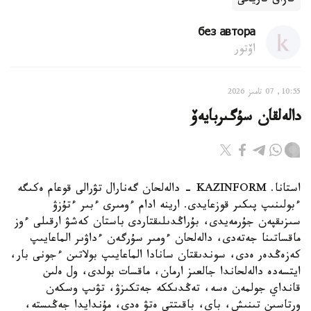
قازاق تاريحى
без автора
اۆتور
10:55, 07 تامىز 2026
دالەلقان سۇگىربايەۆ
استانا. KAZINFORM - دالەلحان گەنارال تۋرالى قوعام ەكىگە
ءبولىنىپ پىكىر قوزعايدى. ارينە ادام ءومىرى ءبىر ءتۇزۋ
سىزىقپەن جۇرمەيدى، بۇراڭدىلىقتاردى باستان كەشۋ ارقىلى ءوز
ماقساتىنا جەتەدى، دالەلحان ءومىر سۇرگەن ءداۋىر الماعايىپ
كەزەڭدەر ەدى، سوندىقتان سانادا الماعايىپ بولاتىن ءجونى بار،
ايتسەدە دالەلحاندا جالعىز ارمان، ماقسات بولدى، ول ەلىن
قانداي جولمەن ەسە، تەڭدىككە جەتكىزۋ، تۋىپ وسكەن
ورتاسىن تىنىش، باي، باقىتتى ەتۋ ەدى، مۇندايدا جەڭىستە،