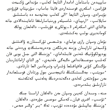
سايپيدەن باستاعان ادامدار التايعا كەلىپ، مۇنداعى ۇكىمەت
قۇرامىن، اسكەري قوسىنداردى قايتا جاساپ، سۇرىپتاپ قۇرۋدى
بۇيىرادى. وسپان التايعا ءالى كەلىپ جەتپەسە دە باسشىلىق
سايلانىپ، ءارىپباي، شامسيلەر ورىنباسارلىققا تاعايىندالادى جانە
«التاي اتتى اسكەرلەر 3-پولكى» قۇرىلىپ، دالەلحان پولك
كومانديرى بولىپ بەكىتىلەدى.
بۇعان وسپان رازى بولماي، «شىعىس تۇركىستان» ۋاقىتتىق
ۇكىمەتى تاراپىنان وزىنە بەرىلگەن «دەربەستىك» وردەنى جانە
پودپولكوۆنيك شەنىن قابىلداماي، ءوزىنىڭ التى جىل بويى قان
كەشىپ سوعىسقانداعى ەڭبەگى ەلەنبەي، ءور التاي ازاماتتارىنان
بۇگىنگى كۇنى قاقپاقىلعا ۇشىراپ وتىرعانىن العا تارتادى.
ءسويتىپ، جەڭىستىكتىڭ ناتيجەسىن جول ورتادان قوسىلعاندار
مەن سوۆەتتەن كەلدى دەگەندەردىڭ يەلەنىپ كەتكەنىنە
نارازىلىق بىلدىرەدى.
مىنە، وسىدان كەيىن وسپان مەن دالەلقان اراسىنا جىك
ءتۇسىپ، اقىرى قيان-كەسكى سوعىس جۇرەدى. دالەلقان
ءوزىنىڭ جالپىلىق مۇددەدە تۇرىپ، تەك ءبىر ءوڭىر ەمەس،