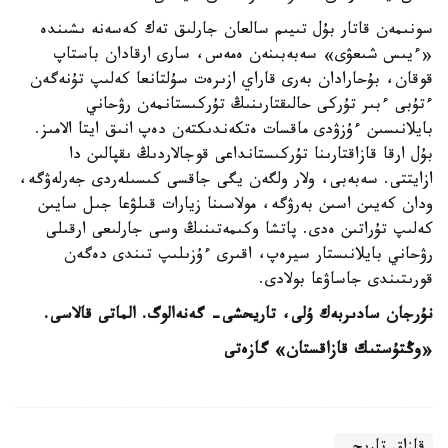
سونىمەن قاتار بۇل تىيىم سالعان جارلىق تەك كەسەنە ىشىندە
«ءيىس شىعۋى» سەبەبىنەن ەمەس، سارى ارقادان باستاپ
قوقان، بۇحارادان بەرى قاراي ازىرەت سۇلتانعا كەلىپ تۇنەگەن
ءتۇبى ءبىر تۇركى حالىقتارىنىڭ تۇركىستانمەن رۋحاني
بايلانىسىن ءۇزۋدى ماقسات ەتكەندىكتەن دەپ انىق ايتا الامىز.
بۇل ارقا قازاقتارىنا تۇركىستانداعى قوجالاردىڭ ىقپالىن دا
ازايتتى. سەبەبى، ولار ولگەن يگى جاقسى كىسىلەردى جەرلەۋگە،
ودان كەيىن اسىن بەرۋگە، مولاسىنا زيارات قىلۋعا جىل سايىن
كەلىپ تۇراتىن ەدى. پاتشا وكىمەتىنىڭ وسى جارلىعى ارقىلى
رۋحاني بايلانىستار سيرەپ، اقىرى ءۇزىلىپ تىندى دەگەن
قورىتىندى جاساۋعا بولادى.
نۇرجان سادىربەك ۇلى، تاريحشى- گەنەالوگ. الماتى قالاسى.
«
وڭتۇستىك
ق
ازا
ق
ستان
»
گازەتى