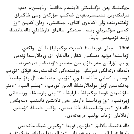
«يگىلىك پەن ىزگىلىكتى قايتسەم حالقىما ارنايمىن» دەپ
تىرلىكتەرىن تىنىمسىزدىقپەن شەگىپ جۇرگەن وسى شاڭىراق
اۋلەتتەرىندە ۇلى اكەلەرى اقتاي، جىلقىشى، ودان كەيىن ءوز
اكەسى سۇگىرباي وتسە، ەندىگى سالماق قارشاداي دالەلقاننىڭ
وزىنە تۇسپەسى بارما.
1906 -جىلى قوبدانىڭ (سىرت موڭعوليا) بايان-ولگەي
اۋدانىندا دۇنيە ەسىگىن اشقان دالەلقان اق وردالارىندا ۇنەمى
بولىپ تۇراتىن جەر داۋى مەن جەسىر داۋىنىڭ بىتىمدەرىنە،
ەلدىڭ ەرتەڭگى تىرلىگى جونىندەگى كەڭەستەرىنە قۇلاق ءتۇرىپ
ءوسىپ، ءسابي ساناسىنا وي ءتۇيىپ جەتىلسە، ال وقۋ جاسىنا
جەتكەسىن اۋىل مولدالارىنىڭ الدىن كورىپ، ءبىلىم الىپ، ءدىني
ساۋاتىمەن قوسا موڭعولشا، اراپشا، ءتىپتى پارسىشا، ورىسشانى
ۇيرەنىپ، ءوز ورتاسىنا دارىنى مەن تالانتىن تانىتىپ ەسەيگەن
دالەلقان ءبىر وتباسىنىڭ عانا ەمەس، بۇكىل ەلىنىڭ ءۇمىتىن
ارقالاعان ازامات بولىپ ەرجەتەدى.
دالەلقاننىڭ بالالىق ءداۋىرى قوبدا ءوڭىرىن شيڭ حاندىعى