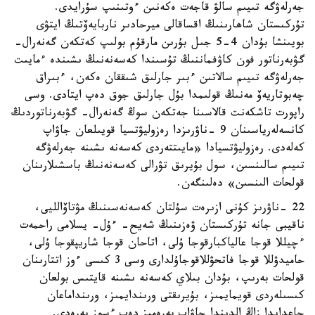
جەرلەۋگە تىيىم سالۋ قاجەت ەكەنىن ءوتىنىپ سۇرايدى.
تۇركىستان شاھارىنىڭ اقساقالى ميرحادىر ناربايەۆتىڭ ايتۋى
بويىنشا بۇدان 4-5 جىل بۇرىن مارقۇم بولىپ كەتكەن گەنەرال-
گۋبەرناتور فون كاۋفماننىڭ تۇسىندا كەسەنەنىڭ ىشىندە ءمايىت
جەرلەۋگە تىيىم سالاتىن ءبىر جارلىق شىققان ەكەن، ءبىراق
چەبوتاريەۆ مەنىڭ قولىمدا بۇل جارلىق جوق دەپ ايتادى. وسى
راپورت تاشكەنت قالاسىنا جەتكەن سوڭ گەنەرال- گۋبەرناتوردىڭ
كانسەلەرياسىنان 9 -ناۋرىزدا رەزوليۋتسيا قويىلعان جاۋاپ
كەلەدى. رەزوليۋتسيادا «مايىتتەردى كەسەنە ىشىنە جەرلەۋگە
تىيىم سالىنسىن، سول بۇيرىق تۋرالى كەسەنەنىڭ باسشىلارىنان
قولحات الىنسىن» دەلىنگەن.
22 -ناۋرىز كۇنى ازىرەت سۇلتان كەسەنەسىنىڭ مۋتاۆالليى،
ناقيبى جانە تۇركىستان ۋەزىنىڭ شەيح- ءۇل- يسلامى راحمەت
ءچيللا قوجا عالياكبارقوجا ۇلى، اتاحان قوجا شاريپقوجا ۇلى،
حاميدۋللا قوجا فاتحۋللاقوجاۇلدارى وسى 3 كىسى ءوز اتتارىنان
قولحات بەرىپ، بۇدان بىلاي كەسەنە ىشىنە قايتىس بولعان
كىسىلەردى قويمايمىز، بۇيرىقتى ورىندايمىز، ورىنداماعان
جاعدايدا زاڭ الدىندا جاۋاپ بەرەمىز دەپ ءسوز بەرەدى.