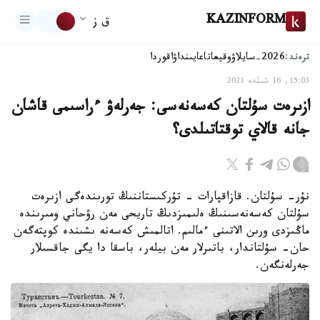
KAZINFORM
ق ز
ترەند:
2026-سايلاۋ
وقيعا
تاعايىنداۋ
اقوردا
15:03, 16 شىلدە 2021
ازىرەت سۇلتان كەسەنەسى: جەرلەۋ ءراسىمى قاشان
جانە قالاي توقتاتىلدى؟
نۇر- سۇلتان. قازاقپارات - تۇركىستاننىڭ تورىندەگى ازىرەت
سۇلتان كەسەنەسىنىڭ ەلىمىزدىڭ تاريحى مەن رۋحاني ومىرىندە
ماڭىزدى ورىن الاتىنى ءمالىم. اتالمىش كەسەنە ىشىندە كوپتەگەن
حان- سۇلتاندار، باتىرلار مەن بيلەر، باسقا دا يگى جاقسىلار
جەرلەنگەن.