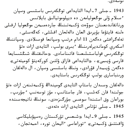
تۇسەدى.
1943 -جىلى 7-ايدا التايداعى توڭكەرىس باسشىسى وسپان
ءسىلام ۇلى موڭعوليامەن دە ديپلوموتيالىق بايلانىس
ورناتقاندىعىنان سوۆەت ۇكىمەتىنىڭ جاردەمىمەن موڭعوليا ارقىلى
ەلىنە قايتۋعا بۇيرىق العان دالەلحان اقىلشى، كەڭەسشى،
تەلەگرافشى دەگەن 11 ادام ەرتىپ وسپانعا قوسىلادى. وسپاننىڭ
اسكەري كومانديرلەرىنىڭ ءبىرى بولىپ، التايدى ازات ەتۋ
توڭكەرىس قولباسشىلىعىنا قاتىناسادى. «حالىقتىڭ شىڭشىسايعا
قارسى ۇيىمى»، «التايداعى قازاق ۇلتىن كوركەيتۋ كوميتەتى»
دەگەن ۇيىمدار قۇرادى، ونىڭ باسشىسى وسپان، ال دالەلقان
ورىنباسارى بولىپ توڭكەرىس باستايدى.
دالەلقان وسىدان باستاپ التايدى گومينداڭ ۇكىمەتىنەن ازات ەتۋ
جولىندا قان كەشىپ، قار جاستانىپ، مۇز توسەنىپ ءجۇرىپ،
بوراعان وق استىندا سوعىس جۇرگىزەدى، سونىڭ ناتيجەسىندە
1945 -جىلى تۇتاس التايدى ازات ەتەدى.
1945 -جىلى 9-ايدا «شىعىس تۇركىستان رەسپۋبليكاسى
ۋاقىتتىق ۇكىمەتى» ءتوراعاسى ءاليحان تورە، احمەتجان،