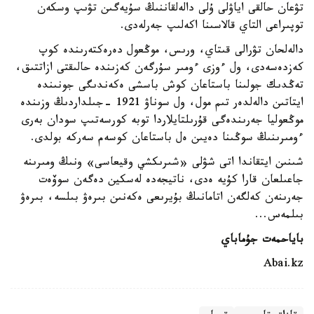
تۋعان حالقى اياۋلى ۇلى دالەلقاننىڭ سۇيەگىن تۋىپ وسكەن
توپىراعى التاي قالاسىنا اكەلىپ جەرلەدى.
دالەلحان تۋرالى قىتاي، ورىس، موڭعول دەرەكتەرىندە كوپ
كەزدەسەدى، ول ءوزى ءومىر سۇرگەن كەزىندە حالىقتى ازاتتىق،
تەڭدىك جولىنا باستاعان كوش باسشى ەكەندىگى جونىندە
ايتاتىن دالەلدەر تىم مول، ول سوناۋ 1921 -جىلداردىڭ وزىندە
موڭعوليا جەرىندەگى قۇرىلتايلاردا توبە كورسەتىپ سودان بەرى
ءومىرىنىڭ سوڭىنا دەيىن ەل باستاعان كوسەم سەركە بولدى.
شىنىن ايتقاندا اتى شۋلى «شىرىكشي وقيعاسى» ونىڭ ومىرىنە
جاعىلعان قارا كۇيە ەدى، ناتيجەدە لەسكين دەگەن سوۆەت
جەرىنەن كەلگەن اتامانىڭ بۇيرىعى ەكەنىن بىرەۋ بىلسە، بىرەۋ
بىلمەس...
باياحمەت جۇماباي
Abai.kz