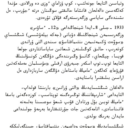
وتباسىن التايعا جونەلتىپ، كوپ ۇزاماي ءوزى دە ورالادى. مۇندا
كەلگەسىن دالەلحان قانشاما حالىقتى سوڭىنان ەرتە ءجۇرىپ، ەل
ىشىندەگى ساياسي وزگەرىستەرگە قۇلاق تۇرەدى.
1933 -جىلى 8-ايدا شينجاڭداعى «12- ءساۋىر»
وزگەرىسىمەن شينجاڭنىڭ دۋبانى (جەكە بيلەۋشىسى) شىڭشىساي
«سوۆەت ۇكىمەتىمەن ىنتىماقتاسۋ» سىندى التى ۇراندى
كوتەرىپ، حالىق كوڭىلىنەن شىعاتىن ساياساتتاردى جولعا
قويسا، چيڭحاي، گانسۋ وڭىرىندەگى دۇڭگەن كونسۋلىنىڭ
التايعا توپ-توپ اسكەر جىبەرۋى ارقىلى «مۇسىلمان مەملەكەتىن
قۇرۋعا» كەلگەن ءماميڭ باستاعان دۇڭگەن ساربازدارى ەل
اراسىن بىلىقتىرا باستايدى.
دالەلقان شىڭشىسايدىڭ «التى ۇرانىن» بارىنشا قولداپ،
التايداعى ءشارىپقاننىڭ توڭىرەگىنە توپتاسىپ، كوزدەگەنى باسقا
ءماميڭ توبىن بۇل ورتادان قۋىپ شىعۋ سوعىسىنا بەلسەنە
قاتىناسادى، اتامەكەنىن جات جۇرتتىقتارعا بەرمەۋ جولىنداعى
مايدان بەرىك بولدى.
شىڭشىسايدىڭ «سوۆەت وداعىمەن ىنتىماقتاسۋ، جيىنگەرلىككە