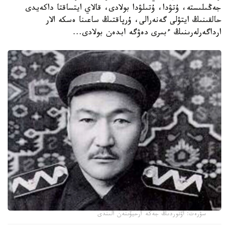
جەڭىلىستە، ۇتۋدا، ۇتىلۋدا بولادى، قالاي ايتساقتا داكەيدى
حالقىنىڭ ايتۋلى گەنەرالى، ۇرپاقتىڭ ساعىنا ەسكە الار
ارداگەرلەرىنىڭ ءبىرى دەۋگە ابدەن بولادى...
سۋرەت: اۆتوردىڭ جەكە ارحيۆىنەن الىندى