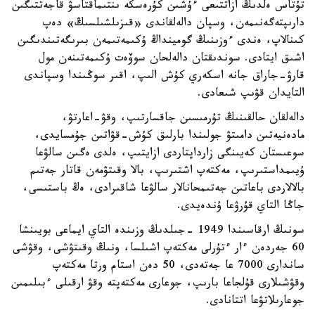
تۇتاس ەلدىڭ ازاتتىعى ءۇشىن كۇرەسكە ىنتىماقتاسۋ قاجەتتىگىن
دارىپتەگەنىمەن، وسپان دالەلقاندى «قىزىلشىلسىڭ» دەپ
كىنالاپ، ەندى ءوزىنىڭ گومينداڭ ۇكىمەتىمەن بىرىگەتىندىگىن
اشىق ايتادى. سوندىقتان دالەلحان سوۆەت ۇكىمەتىنەن مول
قارۋ-جاراق جانە اسكەري كۇش الىپ، اقىر سوڭىندا وسپاندى
التايدان قۋىپ شىعادى.
دالەلقان حالقىنىڭ تۇرمىسىن جاقسارتىپ، وقۋ-اعارتۋ،
مادەنيەتىن دامىتۋ جولىندا بارلىق كۇش-قۋاتىن جۇمسايدى،
سوعىستان كەيىنگى زارداپتاردى ازايتىپ، ەلدى ەگىن سالۋعا
ۇيىمداستىرىپ، مەكتەپ اشتىرىپ، بالا وقىتۋمەن قاتار جەتىم
بالالاردى باعاتىن جەتىمحانالار سالۋعا شاقىرادى، ەڭ باستىسى،
جاڭا التاي قۇرۋعا ۇندەيدى.
سونىڭ ارقاسىندا 1949 -جىلدىڭ وزىندە التاي ايماعى بويىنشا
60 جەردەن ءار ءتۇرلى مەكتەپ اشىلسا، ونىڭ وقىتۋشى، وقۋشى
ساندارى 7000 عا جەتەدى، 50 دەن استام ورتا مەكتەپ
وقۋشىلارى قۇلجاعا بارىپ، جوعارى مەكتەپتە وقۋ ارقىلى ءبىلىمىن
جوعارىلاتۋعا اتتانادى.