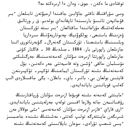
توقتادى ما ەكەن، جوق، ودان دا ارىرەكتە مە؟
وسى سۇراقتىڭ ناقتى جاۋابىن جاقىندا ارحيۆتەن تابىلعان ءبىر
قۇجاتپەن تانىسۋ بارىسىندا تاپقانداي بولدىم. ق ر ورتالىق
مەملەكەتتىك مۇراعاتىندا ساقتالعان ءبىر ىستە تۇركىستان
ۋەزىنىڭ باستىعى، پولكوۆنيك چەبوتاريەۆتىڭ سىرداريا
وبلىسىنىڭ باستىعىنا، تۇركىستان گەنەرال- گۋبەرناتورى اتىنا
جازىلعان راپورتى بار. 1884 -جىلدىڭ 30 - قاڭتار كۇنى
جازىلعان راپورتتا ازىرەت سۇلتان كەسەنەسىنىڭ جەرگىلىكتى
مۇسىلمان حالقى ءۇشىن وتە قاسيەتتى جەر ەكەنىن، بۇل
كەسەنەنىڭ ىشىنە تۇركىستان ايماعىنىڭ تۇكپىر- تۇكپىرىنەن
قايتىس بولعان بي، باتىر، باي- باعلان، يگى جاقسىلاردى الىپ
كەلىپ قوياتىنىن باياندايدى.
ءمايىتتى كەسەنە ىشىنە قويۋعا ازىرەت سۇلتان ۇرپاقتارىنىڭ
رۇقساتىمەن جانە ولارعا اقىسىن تولەپ جەرلەيتىنىن باياندايدى.
ءارى قاراي ءقازىر ازىرەت سۇلتان كەسەنەسى ءىشى مولالار مەن
شىرىگەن مايىتتەرگە تولىپ كەتتى، مەشىتتىڭ ىشىندە جاعىمسىز
ءيىس شىعىپ تۇرادى، سوعان بايلانىستى كەسەنەنىڭ ىشىنە