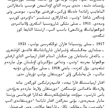
باسقارۋىنا الىپ، بىردە قوبدانى ءوز الدىندا بيلىك جۇرگىزۋىنە
رۇحسات ەتسە، ەندى بىردە التاي اۋدانىمەن قوسىپ باسقاراتىن
الماعايىپ زاماندا ەلدىڭ ۇركىن-قورقىنى مولايىپ، سوعىس وتى
ۇدەگەن شاقتا ءوتىپ، شەكارالارى تىنىشسىز ءداۋىردى كورىپ
وسەدى. 1911 -جىلى ىشكى شارروسسيا اسكەرى ۇلانباتىردى
(موڭعوليانىڭ ورتالىعى) باسىپ الىپ، ارتىنشا التايعا كوز
تىگەدى.
1917 -جىلى روسسيادا قازان توڭكەرىسى بولىپ، 1921
-جىلدارى جەڭىلىسكە ۇشىراعان شارپاتشانىڭ قالدىق كۇشتەرى
- باكەش باستاعان ون مىڭنان استام اقتار ارمياسى التاي ارقىلى
موڭعوليا جەرىنە ءوتىپ، ونداعى سۇگىرباي اۋىلىنان مول جاردەم
تىلەيدى. بۇل كەزدە، ياعني 1918 -جىلى سۇگىرباي دۇنيە
سالىپ، ەل يەلىلىگى ۇلى ءدوربىتقان بولىپ تۇرعان ەدى.
اقتار ارمياسىنىڭ قارا نيەت، قانىپەزەرلىگىن كورگەن جانە
ولاردىڭ ماقساتىن تۇسىنگەن ءدوربىتقان ولارعا جاردەم بەرۋدەن
باس تارتىپ، سوۆەت بولشەۆيكتەرىنىڭ شەكارا قورعانىس ورنىنا
حابار جىبەرەدى، بۇنى سەزگەن اقتار تاباندا ءدوربىتقاندى اتىپ
ءولتىرىپ، مال-مۇلكىن تالان-تاراجعا سالادى. وسى قىرعىننان