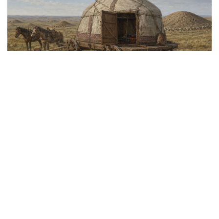
سۋرەت: ك. جۇباتقانوۆتىڭ ارحيۆىنەن الىندى
Arkeo News حابارلاۋىنشا، بۇل جاڭالىق ورتاعاسىرلىق كوشپەلى
قاۋىمداردىڭ ەۋرازيا دالاسىندا قالاي ساياحاتتاعانىن، ءومىر
سۇرگەنىن جانە ءوز مارتەبەسىن قالاي كورسەتكەنىن سيرەك
كورۋگە مۇمكىندىك بەرەدى.
قۇرىلىم ءداستۇرلى قازاق كيىز ءۇيىن ەسكە تۇسىرەتىن شاتىر
ءتارىزدى قۇرىلىمى بار اعاش اربادان تۇرادى. پاۆلودار وبلىسىنىڭ
بيلىگى بۇل ولجانىڭ قازاقستاندا دا، كەڭ دالا ايماعىنىڭ باسقا