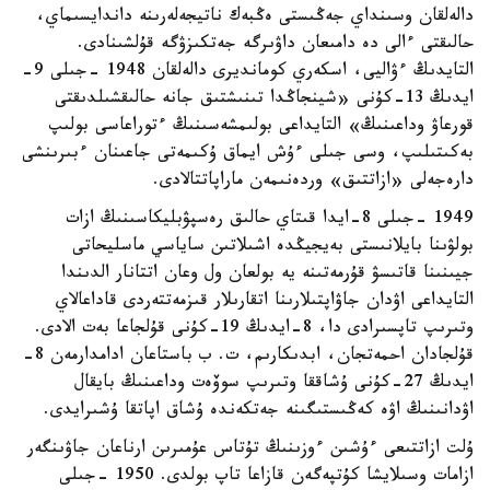
دالەلقان وسىنداي جەڭىستى ەڭبەك ناتيجەلەرىنە داندايسىماي،
حالىقتى ءالى دە دامىعان داۋىرگە جەتكىزۋگە قۇلشىنادى.
التايدىڭ ءۋاليى، اسكەري كومانديرى دالەلقان 1948 -جىلى 9-
ايدىڭ 13-كۇنى «شينجاڭدا تىنىشتىق جانە حالىقشىلدىقتى
قورعاۋ وداعىنىڭ» التايداعى بولىمشەسىنىڭ ءتوراعاسى بولىپ
بەكىتىلىپ، وسى جىلى ءۇش ايماق ۇكىمەتى جاعىنان ءبىرىنشى
دارەجەلى «ازاتتىق» وردەنىمەن ماراپاتتالادى.
1949 -جىلى 8-ايدا قىتاي حالىق رەسپۋبليكاسىنىڭ ازات
بولۋىنا بايلانىستى بەيجيڭدە اشىلاتىن ساياسي ماسليحاتى
جيىنىنا قاتىسۋ قۇرمەتىنە يە بولعان ول وعان اتتانار الدىندا
التايداعى اۋدان جاۋاپتىلارىنا اتقارىلار قىزمەتتەردى قاداعالاي
وتىرىپ تاپسىرادى دا، 8-ايدىڭ 19-كۇنى قۇلجاعا بەت الادى.
قۇلجادان احمەتجان، ابدىكارىم، ت. ب باستاعان ادامدارمەن 8-
ايدىڭ 27-كۇنى ۇشاققا وتىرىپ سوۆەت وداعىنىڭ بايقال
اۋدانىنىڭ اۋە كەڭىستىگىنە جەتكەندە ۇشاق اپاتقا ۇشىرايدى.
ۇلت ازاتتىعى ءۇشىن ءوزىنىڭ تۇتاس عۇمىرىن ارناعان جاۋىنگەر
ازامات وسىلايشا كۇتپەگەن قازاعا تاپ بولدى. 1950 -جىلى