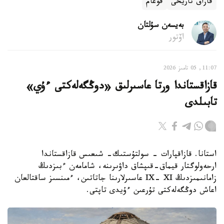
قازاق تاريحى
قوعام
بەيسەن سۇلتان
اۆتور
11:07, 05 تامىز 2026
قازاقستاندا ورتا عاسىرلىق «دوڭگەلەكتى ءۇي»
تابىلدى
استانا. قازاقپارات - سولتۇستىك- شىعىس قازاقستاندا
ارحەولوگتار قيماق-قىپشاق داۋىرىنە، شامامەن ءبىزدىڭ
زامانىمىزدىڭ IX- XI عاسىرلارىنا جاتاتىن، ءمىنسىز ساقتالعان
اعاش دوڭگەلەكتى تۇرعىن ءۇيدى تاپتى.