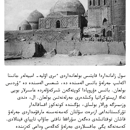
سول زامانداردا قايتىس بولعانداردى ءىرى اۋليە- امبيەلەر جانىنا
اكەلىپ جەرلەۋ باتىس الەمىندە دە، شىعىس الەمىندە دە ءۇردىس
بولعان. باتىس ەۋروپادا كوپتەگەن شىركەۋلەردە عاسىرلار بويى
تەك اريستوكراتيا وكىلدەرى جەرلەنەتىن بولعان. ال، ەندى
وزىمىزگە ورالار بولساق، بۇگىندە كونەكوز اقساقالدار
تۇركىستانداعى ازىرەت سۇلتان كەسەنەسىنە مارقۇمداردى جەرلەۋ
قاشان توقتاتىلدى دەگەن سۇراققا ناقتى جاۋاپ تاپپاي قينالادى.
كەسەنەگە يگى جاقسىلاردى جەرلەۋ كەڭەس وداعى كەزىندە