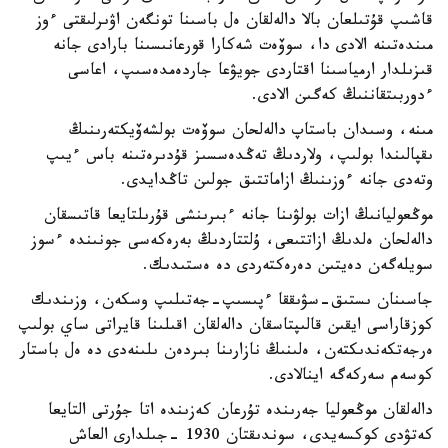
قاشىپ قۇتىلعان بالا دالەلقان ەل باسىنا تونگەن اۋىرلىقتى ءوز
مىندەتىنە الادى دا، سوۆەت شەكارا قورعانىسىنا بارادى جانە
قىزىلدار ارمياسىنا اقتاردى جويۋعا جاردەمدەسىپ، اعاسى
ءدوربىتقاننىڭ كەگىن الادى.
مىنە، وسىدان باستاپ دالەلحان سوۆەت بولشەۆيكتەرىنىڭ
ىقپالىندا بولىپ، ولاردىڭ تەڭدەسسىز قۇدىرەتىنە باس ءيىپ
وتەدى جانە ءوزىنىڭ ازاماتتىق جولىن تاڭدايدى.
موڭعوليانىڭ ازات بولۋىنا جانە ءبىرىنشى قۇرىلتايعا قاتىسقان
دالەلحان ەلدىڭ ازاتتىعى، ۇلتتاردىڭ بەرەكەسى جونىندە ءسوز
سويلەگەن دەيتىن دەرەكتەردى دە ەستىدىك.
جاسىنان ىستىق-سۋىققا ءپىسىپ-جەتىلىپ وسكەن، وزىندىك
كوزقاراسى ايقىن قالىپتاسقان دالەلقان اقىلىنا قايراتى ساي بولىپ
ەرجەتكەندىكتەن، ەلىنىڭ نازارىنا بىردەن ىلىنەدى دە ەل باستار
كوسەم سەركەگە اينالادى.
دالەلقان موڭعوليا جەرىندە تۇرعان كەزىندە اتا جۇرتى التايعا
كەتۋدى كوكسەيدى، سوندىقتان 1930 -جىلدارى العاش