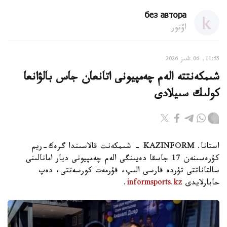
без автора
اۆتور
11:55, 06 تامىز 2026
شىمكەنتتە الەم چەمپيونى اتانعان جاس بالۋانعا
كولىك سىيلادى
استانا. KAZINFORM - شىمكەنت قالاسىندا گرەك-ريم
كۇرەسىنەن 17 جاسقا دەيىنگى الەم چەمپيونى ديار امانالىنى
سالتاناتتى تۇردە قارسى الىپ، قۇرمەت كورسەتتى، دەپ
حابارلايدى
informsports.kz
.