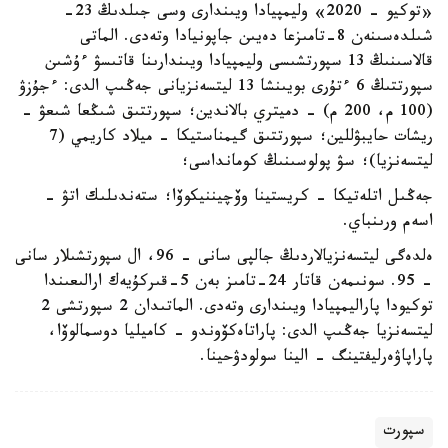
«توكيو - 2020» وليمپيادا ويىندارى وسى جىلدىڭ 23-
شىلدەسىنەن 8-تامىزعا دەيىن جاپونيادا وتەدى. الماتى
قالاسىنىڭ 13 سپورتشىسى وليمپيادا ويىندارىنا قاتىسۋ ءۇشىن
سپورتتىڭ 6 ءتۇرى بويىنشا 13 ليتسەنزيانى جەڭىپ الدى: ءجۇزۋ
(100 م، 200 م) - دميتري بالاندين؛ سپورتتىق شىڭعا شىعۋ -
ريشات حايبۋللين؛ سپورتتىق گيمناستيكا - ميلاد كاريمي (7
ليتسەنزيا)؛ سۋ پولوسىنىڭ كومانداسى؛
جەڭىل اتلەتيكا - كريستينا وۆچيننيكوۆا؛ ستەندىلىك اتۋ -
اسەم ورىنباي.
ەلدەگى ليتسەنزيالاردىڭ جالپى سانى - 96، ال سپورتشىلار سانى
- 95. سونىمەن قاتار 24-تامىز بەن 5-قىركۇيەك ارالىعىندا
توكيودا پاراليمپيادا ويىندارى وتەدى. الماتىدان 2 سپورتشى 2
ليتسەنزيا جەڭىپ الدى: پاراتاەكۆوندو - كاميليا دوسمالوۆا،
پاراپاۋەرليفتينگ - الينا سولودۋحينا.
سپورت