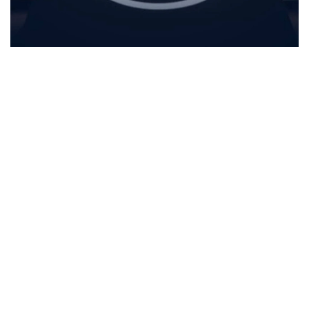
Фото: Спорт және туризм министрлігі
بۇل - ۇيىمنىڭ ەڭ جوعارى باسقارۋشى ورگانى. كونگرەسس
بارىسىندا ەۋروپا فۋتبولىنىڭ الداعى جىلدارداعى دامۋ باعىتىن
ايقىندايتىن ماڭىزدى شەشىمدەر قابىلدانادى.
كونگرەسكە ۋەفا قۇرامىنا كىرەتىن 55 ۇلتتىق فۋتبول
قاۋىمداستىعىنىڭ وكىلدەرى، ۇيىم پرەزيدەنتى، اتقارۋشى
كوميتەت مۇشەلەرى، فيفا، ەۋروپالىق ليگالار، كلۋبتىق
بىرلەستىكتەر جانە حالىقارالىق سپورت ۇيىمدارىنىڭ وكىلدەرى
قاتىسادى.
الداعى كونگرەستىڭ باستى ەرەكشەلىكتەرىنىڭ ءبىرى - سايلاۋ
ءراسىمىنىڭ ءوتۋى. ءدال وسى استانادا ۋەفا پرەزيدەنتى مەن
اتقارۋشى كوميتەت مۇشەلەرى سايلانادى.