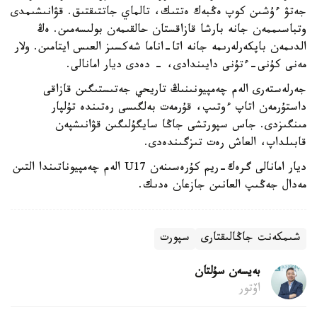
جەتۋ ءۇشىن كوپ ەڭبەك ەتتىك، تالماي جاتتىقتىق. قۋانىشىمدى
وتباسىممەن جانە بارشا قازاقستان حالقىمەن بولىسەمىن. ەڭ
الدىمەن باپكەرلەرىمە جانە اتا-اناما شەكسىز العىس ايتامىن. ولار
مەنى كۇنى-ءتۇنى دايىندادى، - دەدى ديار امانالى.
جەرلەستەرى الەم چەمپيونىنىڭ تاريحي جەتىستىگىن قازاقى
داستۇرمەن اتاپ ءوتىپ، قۇرمەت بەلگىسى رەتىندە تۇلپار
مىنگىزدى. جاس سپورتشى جاڭا سايگۇلىگىن قۋانىشپەن
قابىلداپ، العاش رەت تىزگىندەدى.
ديار امانالى گرەك-ريم كۇرەسىنەن U17 الەم چەمپيوناتىندا التىن
مەدال جەڭىپ العانىن جازعان ەدىك.
شىمكەنت جاڭالىقتارى
سپورت
بەيسەن سۇلتان
اۆتور