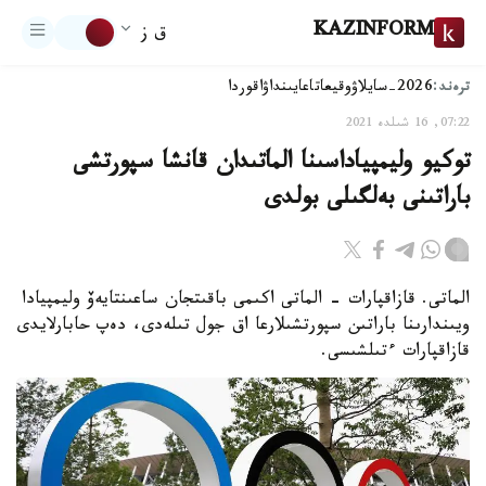
KAZINFORM
ق ز
ترەند:
2026-سايلاۋ
وقيعا
تاعايىنداۋ
اقوردا
07:22, 16 شىلدە 2021
توكيو وليمپياداسىنا الماتىدان قانشا سپورتشى
باراتىنى بەلگىلى بولدى
الماتى. قازاقپارات - الماتى اكىمى باقىتجان ساعىنتايەۆ وليمپيادا
ويىندارىنا باراتىن سپورتشىلارعا اق جول تىلەدى، دەپ حابارلايدى
قازاقپارات ءتىلشىسى.