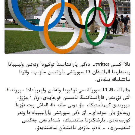
قالا اكىمى twitter- دەگى پاراقشاسىنا توكيودا وتەتىن وليمپيادا
ويىندارىنا الماتىدان 13 سپورتشى باراتىنىن جازىپ، ولارعا
ساتتىلىك تىلەدى.
«الماتىنىڭ 13 سپورتشىسى توكيودا وتەتىن وليمپيادادا سپورتتىڭ
التى تۇرىنەن قازاقستاننىڭ نامىسىن قورعايدى. ولار ءجۇزۋ،
سپورتتىق گيمناستيكا، سۋ دوبى جانە ەڭ العاش رەت قۇزعا
ورمەلەۋ بار. سونداي- اق ەكى سپورتشى پاراليمپيادادا ونەر
كورسەتەدى. بارشاڭىزعا ساتتىلىك، شىدام مەن جەڭىس
تىلەيمىن»، - دەپ جازدى باقىتجان ساعىنتايەۆ.