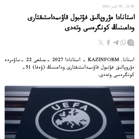
22:05, 05 تامىز 2026
استانادا ەۋروپالىق فۋتبول قاۋىمداستىقتارى
وداعىنىڭ كونگرەسى وتەدى
استانا. KAZINFORM - استانادا 2027 -جىلعى 22 -ساۋىردە
ەۋروپالىق فۋتبول قاۋىمداستىقتارى وداعىنىڭ (ۋەفا) 51-
كونگرەسى وتەدى.