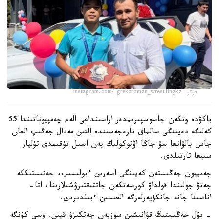
فوتو: instagram.com/ grekoroman_wrestlingkz
باكۋدە وتكەن جاسوسپىرىمدەر اراسىنداعى الەم چەمپيوناتىندا 55
كەلىگە دەيىنگى سالماق دارەجەسىندە التىن مەدال جەڭىپ العان
جاس بالۋانعا سۋ جاڭا اۆتوكولىك پەن اسىل تۇقىمدى تۇلپار
سىيعا تارتىلدى.
چەمپيون جەڭىستەن كەيىنگى اسەرىن ءبولىسىپ، جەتىستىككە
جەتۋ جولىندا قولداۋ كورسەتكەن جاتتىقتىرۋشىلارىنا، اتا-
اناسىنا جانە جانكۇيەرلەرگە العىسىن ءبىلدىردى.
- بۇل جەڭىستىڭ قۋانىشىن سوزبەن جەتكىزۋ قيىن. وسى كۇنگە