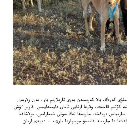
لۋى كەرەك. بالا كەزىمنەن بەرى تازىلارىم بار، مەن ولارمەن
 كۇتىم قاجەت، ولارعا ارنايى تاماق دايىندايمىن. قازىر ءۇش
سارىباس ەرەكشە. جارىسقا تەك سونى شىعارامىن. بولاشاقتا
ىتتا دا جارىسقا قاتىسۋ جوسپاردا بار»، - دەيدى ارمان