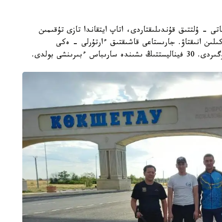
تى - ۇلتتىق قۇندىلىقتاردى، اتاپ ايتقاندا تازى تۇقىمىن
ىن انىقتاۋ. جارىستاعى قاشىقتىق ءارتۇرلى - ەكى