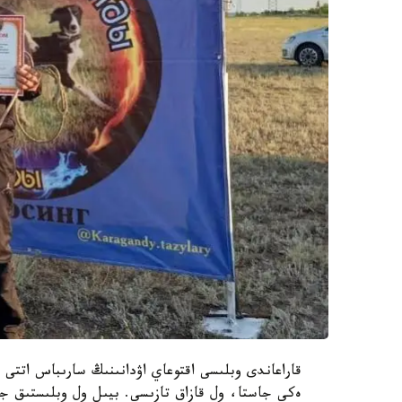
قاراعاندى وبلىسى اقتوعاي اۋدانىنىڭ سارىباس اتتى 
ەكى جاستا، ول قازاق تازىسى. بيىل ول وبلىستىق جان