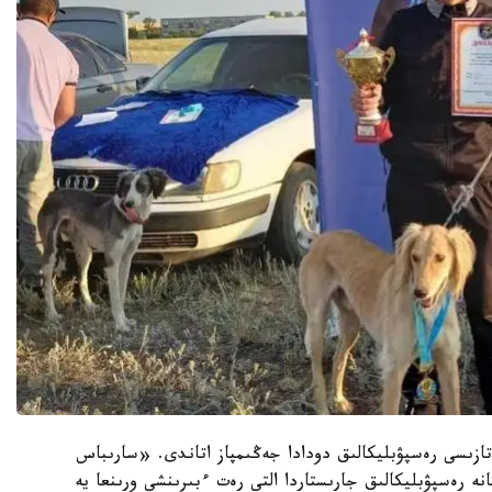
تازىسى رەسپۋبليكالىق دودادا جەڭىمپاز اتاندى. «سارىباس
ە رەسپۋبليكالىق جارىستاردا التى رەت ءبىرىنشى ورىنعا يە