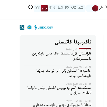
الداۋ
KZ
QZ
РУ
EN
中文
ق ز
ЎЗ
تاقىرىپقا قاتىستى
18:04, 07 تامىز 2026
قازاقستان قۇراماسىنىڭ جاڭا باس باپكەرىن
تانىستىرىلدى
08:55, 07 تامىز 2026
جانىبەك ءالىمحان ۇلى ا ق ش-قا بارۋعا
دايىندالىپ جاتىر
11:55, 06 تامىز 2026
شىمكەنتتە الەم چەمپيونى اتانعان جاس بالۋانعا
كولىك سىيلادى
22:05, 05 تامىز 2026
استانادا ەۋروپالىق فۋتبول قاۋىمداستىقتارى