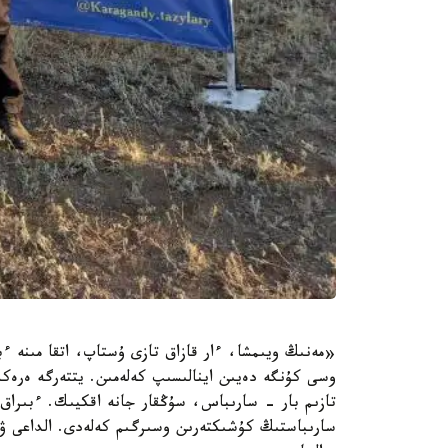
«مەنىڭ ويىمشا، ءار قازاق تازى ۇستاپ، اتقا مىنە ءبى
وسى كۇنگە دەيىن اينالىسىپ كەلەمىن. يتتەرگە ەرەكشە
تازىم بار - سارىباس، سۇڭقار جانە اقكيىك. ءبىراق 
سارىباستىڭ كۇشىكتەرىن وسىرگىم كەلەدى. الداعى ۋاق