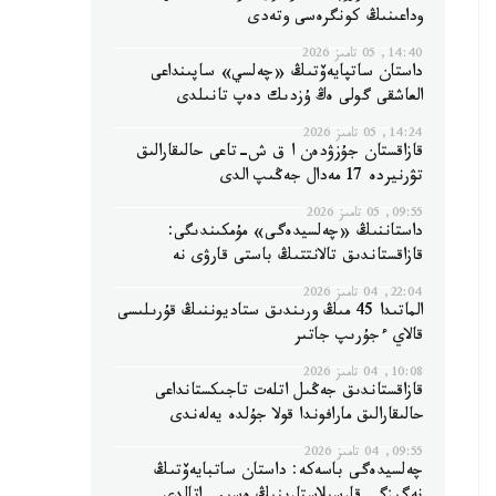
وداعىنىڭ كونگرەسى وتەدى
14:40, 05 تامىز 2026
داستان ساتپايەۆتىڭ «چەلسي» ساپىنداعى
العاشقى گولى ەڭ ۇزدىك دەپ تانىلدى
14:24, 05 تامىز 2026
قازاقستان جۇزۋدەن ا ق ش-تاعى حالىقارالىق
تۋرنيردە 17 مەدال جەڭىپ الدى
09:55, 05 تامىز 2026
داستاننىڭ «چەلسيدەگى» مۇمكىندىگى:
قازاقستاندىق تالانتتىڭ باستى قارۋى نە
22:04, 04 تامىز 2026
الماتىدا 45 مىڭ ورىندىق ستاديوننىڭ قۇرىلىسى
قالاي ءجۇرىپ جاتىر
10:08, 04 تامىز 2026
قازاقستاندىق جەڭىل اتلەت تاجىكستانداعى
حالىقارالىق مارافوندا قولا جۇلدە يەلەندى
09:55, 04 تامىز 2026
چەلسيدەگى باسەكە: داستان ساتبايەۆتىڭ