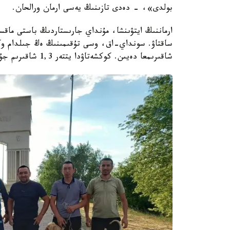
بولدى»، - دەدى تازىنىڭ يەسى ارمان ورالحان.
ارماننىڭ ايتۋىنشا، مۇنداي جارىستاردىڭ باستى ماقسا
ساقتاۋ. سونداي-اق، وسى تۇقىمىنىڭ ەڭ جىلدام وكىل
شاقىرىمعا دەيىن. كوكشەتاۋدا يتتەر 1,3 شاقىرىم جۇگىردى. 30 فيناليستتىڭ ىشىندە سارىباس ءبىرىنشى بولدى.