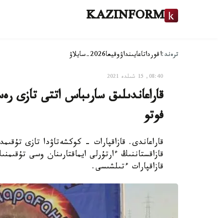
KAZINFORM
ترەند:
اقوردا
تاعايىنداۋ
وقيعا
2026-سايلاۋ
08:40, 15 شىلدە 2021
قاراعاندىلىق سارىباس اتتى تازى رەس
فوتو
قاراعاندى. قازاقپارات - كوكشەتاۋدا تازى تۇقى
قازاقپارات ءتىلشىسى.