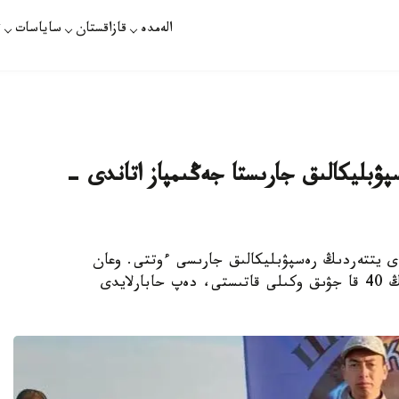
الەمدە
قازاقستان
ساياسات
ت
پۋبليكالىق جارىستا جەڭىمپاز اتاندى -
مدى يتتەردىڭ رەسپۋبليكالىق جارىسى ءوتتى. وعان
قازاقستاننىڭ ءارتۇرلى ايماقتارىنان وسى تۇقىمنىڭ 40 قا جۋىق وكىلى قاتىستى، دەپ حابارلايدى