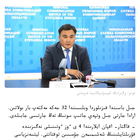
فوتو: وڭىرلىك كوممۋنيكاتسيا قىزمەتى
جىل باسىندا قىزىلوردا وبلىسىندا 32 جەكە مەكتەپ بار بولاتىن.
ارادا جارتى جىل وتپەي جاتىپ سونىڭ تەڭ جارتىسى جابىلدى.
- قاڭتار- اقپان ايلارىندا 4 ى ءوز ءوتىنىشى نەگىزىندە
قۇرىلتايشىنىڭ شەشىمىمەن جۇمىسىن توقتاتتى. ليتسەنزياسى