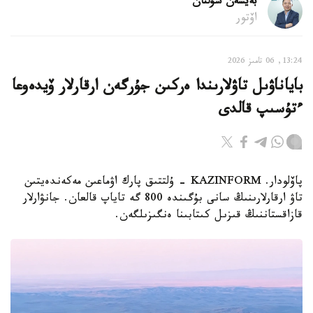
بەيسەن سۇلتان
اۆتور
13:24, 06 تامىز 2026
باياناۋىل تاۋلارىندا ەركىن جۇرگەن ارقارلار ۆيدەوعا
ءتۇسىپ قالدى
پاۆلودار. KAZINFORM - ۇلتتىق پارك اۋماعىن مەكەندەيتىن
تاۋ ارقارلارىنىڭ سانى بۇگىندە 800 گە تاياپ قالعان. جانۋارلار
قازاقستاننىڭ قىزىل كىتابىنا ەنگىزىلگەن.