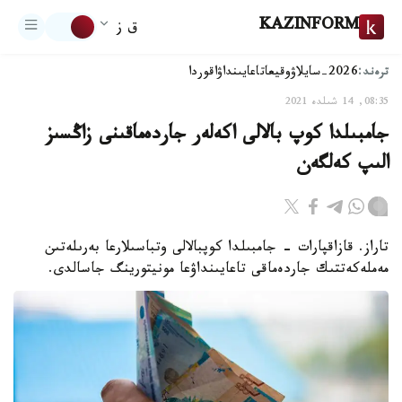
KAZINFORM
ق ز
ترەند:
2026-سايلاۋ
وقيعا
تاعايىنداۋ
اقوردا
08:35, 14 شىلدە 2021
جامبىلدا كوپ بالالى اكەلەر جاردەماقىنى زاڭسىز
الىپ كەلگەن
تاراز. قازاقپارات - جامبىلدا كوپبالالى وتباسىلارعا بەرىلەتىن
مەملەكەتتىك جاردەماقى تاعايىنداۋعا مونيتورينگ جاسالدى.