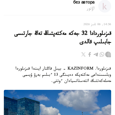
без автора
اۆتور
14:56, 06 تامىز 2026
قىزىلوردادا 32 جەكە مەكتەپتىڭ تەڭ جارتىسى
جابىلىپ قالدى
قىزىلوردا. KAZINFORM - بيىل قاڭتار ايىندا قىزىلوردا
وبلىسىنداعى مەكتەپكە دەيىنگى 13 ءبىلىم بەرۋ ۇيىمى
مەملەكەتتىك اتتەستاتسيادان ءوتتى.