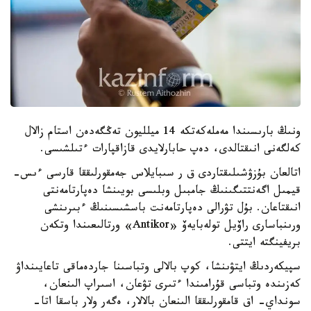
ونىڭ بارىسىندا مەملەكەتكە 14 ميلليون تەڭگەدەن استام زالال
كەلگەنى انىقتالدى، دەپ حابارلايدى قازاقپارات ءتىلشىسى.
اتالعان بۇزۋشىلىقتاردى ق ر سىبايلاس جەمقورلىققا قارسى ءىس-
قيمىل اگەنتتىگىنىڭ جامبىل وبلىسى بويىنشا دەپارتامەنتى
انىقتاعان. بۇل تۋرالى دەپارتامەنت باسشىسىنىڭ ءبىرىنشى
ورىنباسارى راۆيل تولەبايەۆ «Antikor» ورتالىعىندا وتكەن
بريفينگتە ايتتى.
سپيكەردىڭ ايتۋىنشا، كوپ بالالى وتباسىنا جاردەماقى تاعايىنداۋ
كەزىندە وتباسى قۇرامىندا ءتىرى تۋعان، اسىراپ الىنعان،
سونداي- اق قامقورلىققا الىنعان بالالار، ەگەر ولار باسقا اتا-