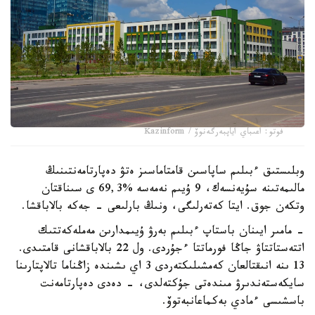
فوتو: اعىباي اياپبەرگەنوۆ / Kazinform
وبلىستىق ءبىلىم ساپاسىن قامتاماسىز ەتۋ دەپارتامەنتىنىڭ
مالىمەتىنە سۇيەنسەك، 9 ۇيىم نەمەسە %69,3 ى سىناقتان
وتكەن جوق. ايتا كەتەرلىگى، ونىڭ بارلىعى - جەكە بالاباقشا.
- مامىر ايىنان باستاپ ءبىلىم بەرۋ ۇيىمدارىن مەملەكەتتىك
اتتەستاتتاۋ جاڭا فورماتتا ءجۇردى. ول 22 بالاباقشانى قامتىدى.
13 ىنە انىقتالعان كەمشىلىكتەردى 3 اي ىشىندە زاڭناما تالاپتارىنا
سايكەستەندىرۋ مىندەتى جۇكتەلدى، - دەدى دەپارتامەنت
باسشىسى ءمادي بەكماعانبەتوۆ.