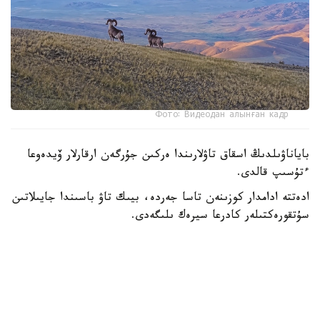
Фото: Видеодан алынған кадр
باياناۋىلدىڭ اسقاق تاۋلارىندا ەركىن جۇرگەن ارقارلار ۆيدەوعا
ءتۇسىپ قالدى.
ادەتتە ادامدار كوزىنەن تاسا جەردە، بيىك تاۋ باسىندا جايىلاتىن
سۇتقورەكتىلەر كادرعا سيرەك ىلىگەدى.
- سوڭعى ساناقتار بويىنشا، ۇلتتىق پاركتىڭ اۋماعىندا بۇل
جانۋاردىڭ 781 ءى ءجۇر. ولار ۇنەمى تاۋلى ايماقتى مەكەندەپ،
ۇشار باستارىندا جايىلادى. قاراشا-قازان ايلارىندا كۇيەككە
تۇسەدى. سول كەزدە قۇلجاسى مەن ۇرعاشىسى بىرگە جايىلادى.
ودان كەيىنگى ۋاقىتتا قۇلجالارى بولەك جۇرەدى،-دەپ حابارلادى