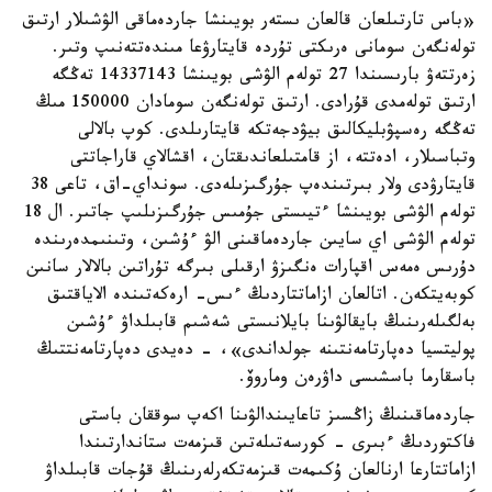
«باس تارتىلعان قالعان ىستەر بويىنشا جاردەماقى الۋشىلار ارتىق
تولەنگەن سومانى ەرىكتى تۇردە قايتارۋعا مىندەتتەنىپ وتىر.
زەرتتەۋ بارىسىندا 27 تولەم الۋشى بويىنشا 14337143 تەڭگە
ارتىق تولەمدى قۇرادى. ارتىق تولەنگەن سومادان 150000 مىڭ
تەڭگە رەسپۋبليكالىق بيۋدجەتكە قايتارىلدى. كوپ بالالى
وتباسىلار، ادەتتە، از قامتىلعاندىقتان، اقشالاي قاراجاتتى
قايتارۋدى ولار بىرتىندەپ جۇرگىزىلەدى. سونداي-اق، تاعى 38
تولەم الۋشى بويىنشا ءتيىستى جۇمىس جۇرگىزىلىپ جاتىر. ال 18
تولەم الۋشى اي سايىن جاردەماقىنى الۋ ءۇشىن، وتىنىمدەرىندە
دۇرىس ەمەس اقپارات ەنگىزۋ ارقىلى بىرگە تۇراتىن بالالار سانىن
كوبەيتكەن. اتالعان ازاماتتاردىڭ ءىس- ارەكەتىندە الاياقتىق
بەلگىلەرىنىڭ بايقالۋىنا بايلانىستى شەشىم قابىلداۋ ءۇشىن
پوليتسيا دەپارتامەنتىنە جولداندى»، - دەيدى دەپارتامەنتتىڭ
باسقارما باسشىسى داۋرەن وماروۆ.
جاردەماقىنىڭ زاڭسىز تاعايىندالۋىنا اكەپ سوققان باستى
فاكتوردىڭ ءبىرى - كورسەتىلەتىن قىزمەت ستاندارتىندا
ازاماتتارعا ارنالعان ۇكىمەت قىزمەتكەرلەرىنىڭ قۇجات قابىلداۋ