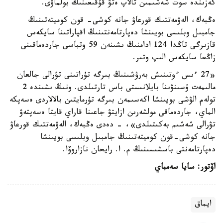
كەزىندە سوت شەشىمىن تالاپ ەتۋ قۇقىعىنىڭ بولماۋى. ​
ەڭبەك، الەۋمەتتىك قورعاۋ جانە كوشى- قون كوميتەتىنىڭ
جامبىل وبلىسى بويىنشا دەپارتامەنتىنىڭ اقپاراتىنا سايكەس
قازىرگى تاڭدا 124 ادامنىڭ ىشىنەن 59 وتباسى جاردەماقىنى
زاڭعا سايكەس الىپ وتىر.
«27 ءىس ءوتىنىش بەرۋشىنىڭ بىرگە تۇراتىنى تۋرالى جالعان
مالىمەت ۇسىنۋىنا بايلانىستى باس تارتىلدى. ونىڭ ىشىندە 2
تولەم الۋشى بويىنشا اكەسىمەن بىرگە تۇرمايتىن بالالاردى ەسەپكە
الماي، جاردەماقى مولشەرىن ازايتۋ جاعىنا قاراي قايتا ەسەپتەۋ
تۋرالى شەشىم بەكىتىلدى»، - دەدى ەڭبەك، الەۋمەتتىك قورعاۋ
جانە كوشى-قون كوميتەتىنىڭ جامبىل وبلىسى بويىنشا
دەپارتامەنتى باسشىسىنىڭ م. ا. رايحان نازاروۆا.
اۆتور: سايا سەمباي
ايماق