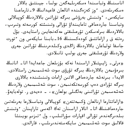
اناسىنىڭ وتباسىندا ەسكەرىلمەگەن بولسا، جيىنتىق بالالار
ەسكەرىلەدى. ءوز كەزەگىندە اتالعان قاعيدانىڭ 9-تارماعىنا
سايكەس، ءوتىنىش بەرۋشى بىرگە تۇراتىن بالالاردىڭ كوپبالالى
وتباسىنا جاردەماقى تاعايىنداۋ تۋرالى وتىنىشتە كورسەتە وتىرىپ،
بالالاردىڭ بىرلەسكەن تۇرعىلىقتى مەكەنجايىن راستايدى. بۇل
رەتتە ق ر ازاماتتىق كودەكسىنىڭ 16-بابىنا سايكەس ون ءتورت
جاسقا تولماعان بالالاردىڭ زاڭدى وكىلدەرىنىڭ تۇراتىن جەرى
ولاردىڭ تۇرعىلىقتى جەرى بولىپ تانىلادى.
«ەرلى- زايىپتىلار اراسىندا نەكە بۇزىلعان جاعدايدا اتا- انانىڭ
بىرەۋىمەن بالالاردىڭ بىرگە تۇرۋى سوت شەشىمىمەن راستالادى.
الايدا، بىرنەشە جاردەماقى الاتىن ازامات وتىنىشىندە بالالارى
بىرگە تۇرادى دەپ كورسەتكەنىمەن، سوت شەشىمىمەن ولاردىڭ
شەشەسىمەن تۇراتىنى بەلگىلى بولعان»، - دەيدى ر. تولەبايەۆ.
«ازاماتتارعا ارنالعان ۇكىمەتتەن» كوپبالالى وتباسىلارعا بەرىلەتىن
جاردەماقىنىڭ اتا- انالار اراسىنان تەك اكەسى تاراپىنان ءوتىنىش
بىلدىرگەندەر تۋرالى اقپارات سۇراتىلىپ، ول ءتىزىم بويىنشا
قالالىق سوت شەشىمىمەن سايكەستەندىرىلىپ، قارالدى.