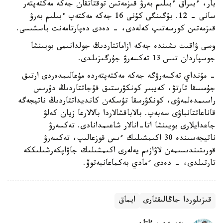
بار، ءبىراق ءبىلىم بەرۋ قىزمەتىن توقتاتقان جەكە مەكتەپتەر
سانى - 12. بۇگىنگى كۇنى 16 جەكە مەكتەپ ءبىلىم بەرۋ
قىزمەتىن كورسەتىپ كەلەدى، - دەدى دەپارتامەنت باسشىسى.
وسى ۋاقىت ىشىندە جەكە ازاماتتاردىڭ جولدانىمى بويىنشا
جوسپاردان تىس 13 تەكسەرۋ جۇرگىزىلدى.
- مۇنداي تەكسەرۋگە جەكە مەكتەپتەردە مۇعالىمدەردى ارتىق
جۇمىسقا تارتۋ، كەيبىر كونكۋرستىق قۇجاتتاردىڭ دۇرىس
راسىمدەلمەۋى، كونكۋرسقا تۇسكەن كانديداتتاردىڭ ناتيجەگە
قاناعاتتانباۋى سەبەپ. بالاباقشالاردا بالالارعا زيان كەلۋ
جاعدايلارى بويىنشا اتا-انالار شاعىمدانادى. تەكسەرۋ
ناتيجەسىندە 30 اكىمشىلىك ءىس قوزعالىپ، تەكسەرۋ
قورىتىندىسىمەن لاۋازىم يەلەرى اكىمشىلىك جاۋاپكەرشىلىككە
تارتىلدى، - دەدى ءمادي بەكماعانبەتوۆ.
قىزىلوردا جاڭالىقتارى
ايماق