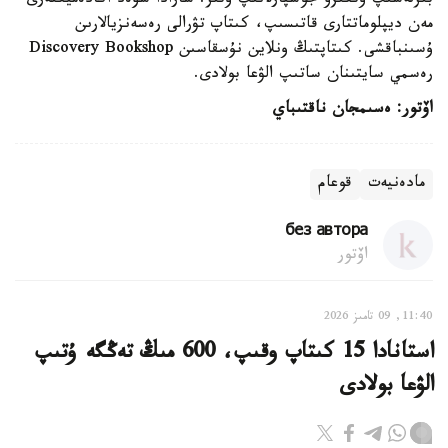
بىرلەسىپ وتكىزۋ جوسپارلانىپ وتىر. شارادا شۆەد اكادەميكتەرى
مەن ديپلوماتتارى قاتىسىپ، كىتاپ تۋرالى رەسەنزيالارىن
ۇسىنباقشى. كىتاپتىڭ ونلاين نۇسقاسىن Discovery Bookshop
رەسمي سايتىنان ساتىپ الۋعا بولادى.
اۆتور: ەسىمجان ناقتىباي
مادەنيەت
قوعام
без автора
اۆتور
11:40, 09 تامىز 2026
استانادا 15 كىتاپ وقىپ، 600 مىڭ تەڭگە ۇتىپ
الۋعا بولادى