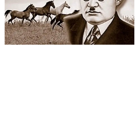
بىرەۋ «جەتىسۋ سۋرەتتەرىن»، ەندى ءبىرقاتار ادەبيەتشىلەر
«كۇي»، «كۇيشى» پوەمالارىن ەڭ شوقتىعى بيىك تۋىندىسى
رەتىندە باعالادى. ال مەن ءۇشىن داستاندارىنان «قۇلاگەردىڭ»
الدىنا تۇسەتىن قيسساسى جوق.
قۇلاگەرگە كەلۋ سەبەبى، ءوزىنىڭ دە جىلقىعا جاقىندىعىنان عانا
ەمەس، جىلقى بەينەسىنىڭ ۇلتتىق ۇعىمدا الاتىن ايرىقشا ورنىنان
بولسا كەرەك. ونى اقىن كوڭىلى مەن پايىمى:
«سۇيگەن جار، سەنگەن دوستان جاقىن جىلقى،
بىلگەن جان بەكەر دەمەس اتتىڭ جايىن»، - دەپ جىرلايدى.