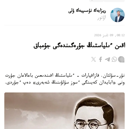
ريزابەك نۇسىپبەك ۇلى
اۆتور
08:12, 09 تامىز 2026
اقىن ءىلياستىڭ جۇرەگىندەگى جۇمباق
نۇر-سۇلتان. قازاقپارات - ءىلياستىڭ اقىندىعىن باعالاعان جۇرت
ونى «ابايدان كەيىنگى ءسوز سۇلۋىنىڭ شەبەرى» دەپ ءجۇردى.