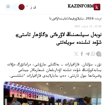
KAZINFORM
ق ز
ترەند:
2026-سايلاۋ
وقيعا
تاعايىنداۋ
اقوردا
13:42, 13 شىلدە 2021
نوبەل سىيلىعىنىڭ لاۋرەاتى «گاۋھار تاستى»
شۆەد تىلىندە سويلەتتى
نۇر- سۇلتان. قازاقپارات - بەلگىلى جازۋشى، دراماتۋرگ دۋلات
يسابەكوۆتىڭ شۆەد تىلىنە اۋدارىلعان شىعارمالار جيناعى
وقىرمانعا جول تارتتى، دەپ حابارلايدى قازاقپارات ءتىلشىسى.