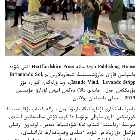
Gün Publishing House جانە Hertfordshire Press اتتى شۆەد
باسپاسى قازاق جازۋشىسىنىڭ شىعارمالارىن «Brännande Sol,
Isande Vind, Levande Stäpp» وت ۇرلەگەن كۇن، مۇز
بۇرىككەن جەل، جاندى دالا) دەگەن اتپەن اۋدارۋ جۇمىسىن
2019 -جىلى باستاعان بولاتىن.
باسپا ماماندارى اۋدارمانىڭ مازمۇنىمەن بىرگە كىتاپ مۇقاباسىنىڭ
كورنەكتى ءارى ساپالى بولۋىنا دا كوپ كۇش سالىنعانىن ايتادى.
سونىڭ ارقاسىندا كىتاپ تەك شۆەتسياعا ەمەس، لوندون ارقىلى
بۇكىل ەۋرازياداعى شۆەد ءتىلدى وقىرماندارعا تاراتىلماق.