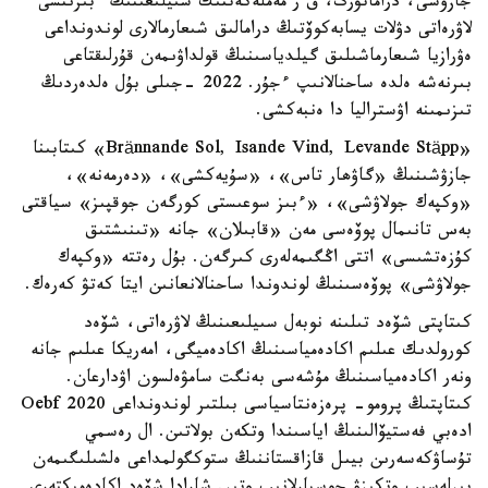
جازۋشى، دراماتۋرگ، ق ر مەملەكەتتىك سىيلىعىنىڭ ءبىرىنشى
لاۋرەاتى دۋلات يسابەكوۆتىڭ درامالىق شىعارمالارى لوندونداعى
ەۋرازيا شىعارماشىلىق گيلدياسىنىڭ قولداۋىمەن قۇرلىقتاعى
بىرنەشە ەلدە ساحنالانىپ ءجۇر. 2022 -جىلى بۇل ەلدەردىڭ
تىزىمىنە اۋستراليا دا ەنبەكشى.
«Brännande Sol, Isande Vind, Levande Stäpp» كىتابىنا
جازۋشىنىڭ «گاۋھار تاس»، «سۇيەكشى»، «دەرمەنە»،
«وكپەك جولاۋشى»، «ءبىز سوعىستى كورگەن جوقپىز» سياقتى
بەس تانىمال پوۆەسى مەن «قابىلان» جانە «تىنىشتىق
كۇزەتشىسى» اتتى اڭگىمەلەرى كىرگەن. بۇل رەتتە «وكپەك
جولاۋشى» پوۆەسىنىڭ لوندوندا ساحنالانعانىن ايتا كەتۋ كەرەك.
كىتاپتى شۆەد تىلىنە نوبەل سىيلىعىنىڭ لاۋرەاتى، شۆەد
كورولدىك عىلىم اكادەمياسىنىڭ اكادەميگى، امەريكا عىلىم جانە
ونەر اكادەمياسىنىڭ مۇشەسى بەنگت سامۋەلسون اۋدارعان.
كىتاپتىڭ پرومو- پرەزەنتاسياسى بىلتىر لوندونداعى Oebf 2020
ادەبي فەستيۆالىنىڭ اياسىندا وتكەن بولاتىن. ال رەسمي
تۇساۋكەسەرىن بيىل قازاقستاننىڭ ستوكگولمداعى ەلشىلىگىمەن