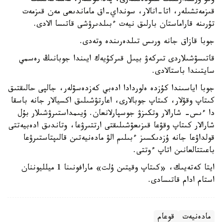
وقۋ ورىندارىنىڭ ستۋدەنتتەرى، پەداگوگتەر، مەملەكەتتىك
قىزمەتشىلەر، اتا-انالار، سونداي-اق ماماندىعى مەن قىزمەت
تۇرىنە قاراماستان بارلىق نيەت ءبىلدىرۋشى قاتىسا الادى.
جوبا قازاق جانە ورىس تىلدەرىندە وتەدى.
قاتىسۋشىلاردى تىركەۋ بيىل قىركۇيەك ايىندا جوبانىڭ رەسمي
سايتىندا باستالادى.
جوبا اياسىندا كۇزدە ەلوردادا ادەبي كەزدەسۋلەر، جالپى حالىقتىق
كىتاپ وقۋلار، كىتاپ جوبالارى، اعارتۋشىلىق اكسيالار جانە باسقا
دا ءىس- شارالار وتكىزۋ جوسپارلانعان. ۇيىمداستىرۋشىلار بۇل
شارالار كىتاپ وقۋعا قىزىعۋشىلىقتى ارتتىرۋعا، وتاندىق ادەبيەتتى
قولداۋعا جانە ۇزدىكسىز ءبىلىم الۋ مادەنيەتىن قالىپتاستىرۋعا
باعىتتالعانىن اتاپ ءوتتى.
ايتا كەتەيىك، «كىتاپ وقيتىن ۇلت» مارافونىنا 1 ميلليوننان
استام ادام قاتىسادى.
مادەنيەت
قوعام