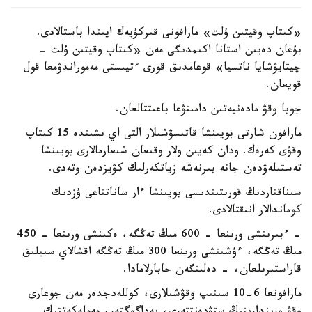
«كىتاپ وقيتىن ۇلت» مارافونى قىركۇيەك ايىندا باستالادى.
بۇعان دەيىن استانا اكىمدىگى مەن «كىتاپ وقيتىن ۇلت -
چيتايۋشايا ناتسيا» قوعامدىق قورى ءتيىستى مەموراندۋمعا قول
قويعان.
جوبا وقۋ مادەنيەتىن دامىتۋعا باعىتتالعان.
مارافون شارتى بويىنشا قاتىسۋشىلار التى اي ىشىندە 15 كىتاپ
وقۋى كەرەك. ودان كەيىن ولار وقىعان شىعارمالارى بويىنشا
تەستىلەۋدەن جانە بىرنەشە زياتكەرلىك كۋيزدەن وتەدى.
سىناقتاردىڭ قورىتىندىسى بويىنشا ءار ساناتتاعى ۇزدىك
كوماندالار انىقتالادى.
- ءبىرىنشى ورىنعا - 600 مىڭ تەڭگە، ەكىنشى ورىنعا - 450
مىڭ تەڭگە، ءۇشىنشى ورىنعا 300 مىڭ تەڭگە اقشالاي سىيلىق
قاراستىرىلعان، - دەلىنگەن حابارلامادا.
مارافونعا 6-10 سىنىپ وقۋشىلارى، كوللەدجدەر مەن جوعارى