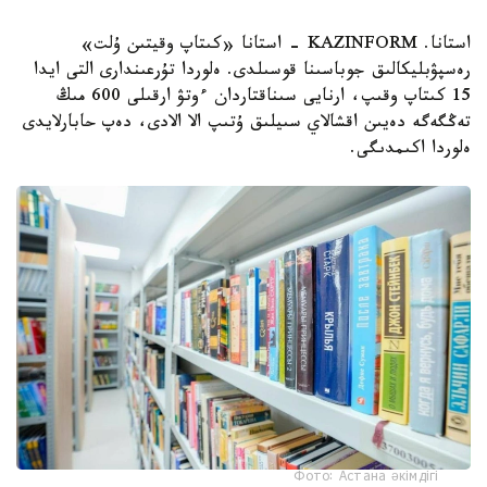
استانا. KAZINFORM - استانا «كىتاپ وقيتىن ۇلت»
رەسپۋبليكالىق جوباسىنا قوسىلدى. ەلوردا تۇرعىندارى التى ايدا
15 كىتاپ وقىپ، ارنايى سىناقتاردان ءوتۋ ارقىلى 600 مىڭ
تەڭگەگە دەيىن اقشالاي سىيلىق ۇتىپ الا الادى، دەپ حابارلايدى
ەلوردا اكىمدىگى.
Фото: Астана әкімдігі