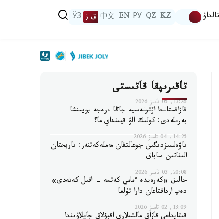
الداۋ
KZ
QZ
РУ
EN
中文
ق ز
ЎЗ
تاقىرىپقا قاتىستى
13:26, 05 تامىز 2026
قازاقستاندا اۆتونەسيە جاڭا ەرەجە بويىنشا
بەرىلەدى: كولىك الۋ قيىنداي ما؟
14:25, 04 تامىز 2026
تاۋەلسىزدىگىن جوعالتقان مەملەكەتتەر: تاريحتان
الىناتىن ساباق
20:08, 03 تامىز 2026
حالىق «كەرەيدە ءمامي كەتسە - اقىل كەتەدى»
دەپ ارداقتاعان دارا تۇلعا
13:09, 02 تامىز 2026
قىتايداعى قازاق مالشىلارى اقبۇلاق جايلاۋىندا