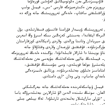
قاۋىپسىزدىگى مەن ەكونوميكالىق الەۋەتىن قورعاۋعا
ەرروريزم مەن ەكسترەميزمگە قارسى ءىس- قيمىل بولىپ
 تۇراقتىلىقتى ساقتاپ، ەلدەگى تەرروريستىك جانە وزگە دە
.
ق تەرروريستىك ۇيىمدار قۇرامىنا قاتىسۋى قىسقارتىلدى. بۇل
رەك ايتقاندا، بەسىنشى كەزەڭىن ىسكە اسىرۋ وڭ اسەرىن
ستام قازاقستاندىق سيريادان وتانىنا ورالدى. ولاردى راديكالدى كوزقاراستان
ۇرگىزىلۋدە. قۇقىقتىق تۇرعىدان ولاردى وقشاۋلاۋ جانە
بويىنشا دا شارالار قابىلدانۋدا. بۇگىندە ەلدىڭ تەرروريزمگە
س- قيمىلدىڭ جالپى مەملەكەتتىك جۇيەسى مەن مەملەكەتتىك
ۇيلەستىرۋ جولعا قويىلدى، وسى جۇمىستىڭ قۇقىقتىق،
تاماسىز ەتىلۋى جەتىلدىرىلۋدە. ورتالىق ەلىمىزدەگى
عداي جاساپ، ونى ودان ءارى دامىتادى.
قيمىل ۋچاسكەلەرىندە مەملەكەتتىك جانە جەرگىلىكتى
لعان. سونىڭ ىشىندە الدىن الۋ شارالارىن جەتىلدىرۋگە باسا
ءتۇرلى ساراپشىلار بەلسەندى تارتىلۋدا. تەك بيىلعى جىلى