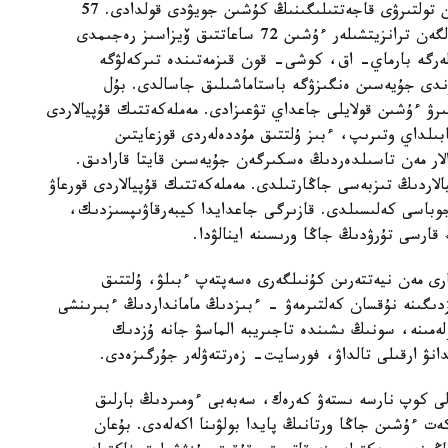
تىركەۋدىڭ جانە ولاردىڭ كوشى- قون كارتوچكالارىن تولتىرۋى قاجەتتىلىگىنىڭ كۇشىن جويۋدى قولدادى. 57
ەلمەن 30 كۇندىك، ال قىتاي مەن ءۇندىستاننان كەلگەن ترانزيتشىلەر ءۇشىن 72 ساعاتتىق ۆيزاسىز رەجىمدى
لەرگە بارماي- اق، كوشى- قون قىزمەتىندە تىركەلۋگە
E-» زاماناۋي ەلەكتروندى جۇيەسىن ەنگىزۋگە باستاماشىلىق جاسالدى. بۇل
رۋ ءۇشىن قولايلى جاعداي تۋعىزادى. مەملەكەتتىك قۇپيالاردى
ىلداي وتىرىپ، ءبىز ۇلتتىق مۇددەلەردى قوزعايتىن
رالار مەن تاسىلدەردىڭ ەسكىرگەن جۇيەسىن قايتا قارادىق.
لاردىڭ تىزبەسى جاڭارتىلدى. مەملەكەتتىك قۇپيالاردى قورعاۋ
تىلەردىڭ جوباسى كەلىسىلدى. قازىرگى جاعدايدا كيبەرقاۋىپسىزدىك،
ارسى تۇرۋدىڭ جاڭا ورىسىنە اينالۋدا.
رى مەن نيەتتەرىن كۇنىلگەرى ەسەپتەپ ءبىلۋ، ۇلتتىق
زدىگىنە نۇقسان كەلتىرمەۋ - ءبىزدىڭ مامانداردىڭ ءبىرىنشى
لەمىنە، سونىڭ ىشىندە تاجىريبە الماسۋ جانە ۇزدىك
انۋ ارقىلى تالداۋ، فورسايت- زەرتتەۋلەر جۇرگىزەدى.
الى كوپ نارسە ىستەۋ كەرەك، سەبەبى ءومىردىڭ بارلىق
كەت ءۇشىن جاڭا ورتانىڭ پايدا بولۋىنا اكەلەدى. بۇعان