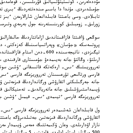
مۇددەلەرىن، كونستيتۋتسيالىق قۇرىلىسىن، قوعامدىق 
جۇمىلدىردى. مۇندا دا باسىم مىندەتتەردىڭ ءبىرى ت
تابىلادى. وسى باعىتتا قابىلدانعان شارالارمەن ءبىز
زورلىق- زومبىلىق كورىنىستەرىنە جول بەرمەي وتىرمىز
سوڭعى ۋاقىتتا قازاقستاندىق ازاماتتاردىڭ حالىقارالى
پروتسەسكە «جۋسان» وپەراتسياسىنىڭ كەزەكتى، دالى
تيگىزدى، ناتيجەسىندە 600-دەن ا
ارىلتۋ، وڭالتۋ جانە بەيىمدەۋ جۇمىستارى قارقىندى ج
تەرروريستىك ءىس- ارەكەتكە قاتىسقانى ءۇشىن سوتتاۋ 
قارسى ورتالىعى تۇرعىسىنان تەرروريزمگە قارسى ءى
جانە جەرگىلىكتى اتقارۋشى ورگانداردىڭ قىزمەتىن 
ۇيىمداستىرۋشىلىق جانە ماتەريالدىق- تەحنيكالىق قام
تەرروريزمگە قارسى ءتيىمدى ءىس- قيمىل ءۇشىن جا
ول قابىلداعان شەشىمدەر تەرروريزمگە قارسى ءىس- 
اتقارۋشى ورگانداردىڭ قىزمەتىن جەتىلدىرۋگە باعىتتا
نازار اۋدارىلدى. وعان ۇكىمەتتىك ەمەس ۇيىمدار مەن 