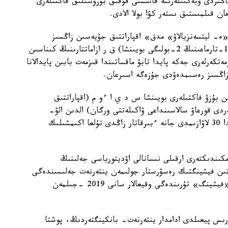
ماڭىزدى وبەكتىلەرىنە قاتىستى قۇقىق بۇزۋشىلىق فاكتىلەرى
ن قىلمىستىق ىستەر كۋا بولا الادى.
ان باستاپ «ە- ليتسەنزيالاۋ» مدق» اقپاراتتىق جۇيەسىن زاڭسىز
تۇرلەندىرۋ فاكتىلەرى بويىنشا (ق ر ق ك 206-بابى 1-تارماعىنىڭ 2-بولىگى بويىنشا) ق ر ازاماتتارىنىڭ كىناسىن
تكەرلەرى جەكە پايدا تابۋ ماقساتىندا قىزمەت بابىن پايدالانا
زاڭسىز رەسىمدەۋدى جۇزەگە اسىرعان.
ن بۇزۋ فاكتىلەرى بويىنشا س د ي ا ءو م (اقپاراتتىق
ردى قورعاۋ سالاسىنداعى ۋاكىلەتتى ورگان) الدىن الۋ-
ەسكەرتۋ ءىس- شارالارىنا تىكەلەي قاتىسۋى بارىسىندا 30 لاۋازىمدى جانە ءبىرقاتار زاڭدى تۇلعا اكىمشىلىك
ىندىكتەرى ارقىلى نىسانالى اۋديتورياسى جەلىنىڭ
لاتىن فيشينگتىك رەسۋرستار جولىمەن ينتەرنەت جەلىسىندەگى
الاياقتىقتىڭ ۇلعايۋى تىركەلىپ وتىر (2020 -جىلى «فيشينگ» تۇرىندەگى وقيعالار سانى 2019 -جىلمەن
تەرىس پيعىلدى ادامدار ينتەرنەت- بانكينگتەردىڭ، پوشتا