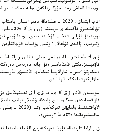
اقپاراتتىق- كوممۋنيكاتسيالىق ينفراقۇرىلىمنىڭ اسا 
بويىنشا العاش رەت جۇرگىزىلگەن جانە ىسكە اسىرىلعا
اتاپ ايتساق، 2020 -جىلدىڭ مامىر ايىن
مويىنداۋ تۋرالى شەشىم كۇشىنە ەندى، وندا ۇيىم قىزمە
وتىرىپ، زاڭدى تۇلعالار ءۇشىن رۇقسات قۇجاتتارىن 
ۇ ق ك ماماندارىنىڭ بيىلعى جىلى عانا ق ر زاڭناماسى
قاۋىپسىزدىكتى قامتاماسىز ەتۋ جانە دەربەس دەرەكتە
جاۋاپكەرشىلىككە تارتىلدى.
سونىمەن قاتار ۇ ق ك «م ت ق» ا ق تەحنيكالىق مۇمك
قازاقستاندىق سەگمەنتىن پايدالانۋشىلار بولىپ تابى
سالىستىرعاندا %58 عا ءوستى).
ق ر ازاماتتارىنىڭ قۇپيا دەرەكتەرىن الۋ ماقساتىندا 