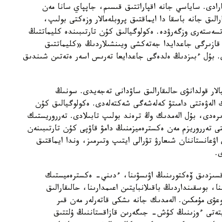
ارادى. ساياسي جانە اقپاراتتىق قىسىم، جاپپاي سانا مەن
رالىق جانە باسقا دا ايماقتىق پروبلەمالار وزەكتى بولىپ،
تسەستەرى وزگەرۋدە. ەكولوگيالىق كۇن تارتىبىندە كليماتتىڭ
. قازىرگى جاعدايدا جەتەكشى ويىنشىلاردىڭ «كليماتتىق
ى. بۇل ءبىزدىڭ ەلدەگى جاعدايعا تەرىس اسەر ەتەتىن شىندىق
الار قولدانۋى حالىقارالىق ساۋدانى تەجەيدى. سونىڭ
ك الەۋەتتى دامىتۋ كەلەشەگى شەكتەلەدى. ەكولوگيالىق كۇن
ەدى، بۇل الەمدىك وڭ ترەند بولىپ تابىلادى. تەرروريستىك
ستى تەرروريزم مەن ەكسترەميزمنىڭ دامۋ قاۋپى كۇن تارتىبىنەن
اۋعانستاننان شىعارۋ تۋرالى ايتىپ وتىرمىز، وندا ايماقتىق
.
سىزدىق ۆەكتورىنىڭ اۋىسۋىنا، ءدىني- ەكسترەميستىك
 بوسقىنداردىڭ باقىلانبايتىن اعىمدارىنا، حالىقارالىق
ۋى مۇمكىن. الەمدىك جانە ىشكى قاتەرلەر مەن قىر
يتەتى ءوزىنىڭ كۇش- جىگەرىن قازاقستاننىڭ ۇلتتىق