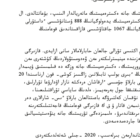
نان استام تەرروريستىك جانە ەكسترەميستىك ماتەريالدار الىنىپ، بۇعاتتالدى. ال
الدىن الۋ ءىس- شارالارىنىڭ قورىتىندىسى بويىنشا ەكسترەميستىك يدەولوگيانىڭ 888 ۇستانۋشىسى ءداستۇرلى
يسلام نورمالارىنا كوشتى، راديكالدى- ءدىني يدەولوگيانىڭ 1067 جاقتاۋشىسى قازاقستاندىق قوعامنىڭ
 اكتىسى تۋرالى جالعان حابارلامالار سانى ازايدى. قازىرگى
كەزىندە مينيسترلىكتەر مەن ۆەدومستۆولاردىڭ كۇشتەرى مەن
رروريستىك، ەكسترەميستىك جانە وزگە دە قىلمىستىق ۇيىمدار
مۇشەلەرىنىڭ قازاقستانعا كەلۋىنىڭ ىقتيمال جولدارىنىڭ ءبىرى بولىپ تابىلاتىن زاڭسىز كوشى- قون ارناسىندا 20
دام سوتتالدى. قارسى بارلاۋ جۇمىسى ءارقاشان ەرەكشە نازار اۋدارۋعا تۇرارلىق،
ىقتىققا جول بەرمەيمىز. ەلدىڭ ساياسي تۇراقتىلىعىنا،
 نۇقسان كەلتىرۋگە باعىتتالعان بارلاۋ ءىس- شارالارى دەر
نىمەن قاتار ۇ ق ك قازىرگى قوعامنىڭ قاجەتتىلىكتەرىنە
ىقتاندىرۋ، ەلىمىزدەگى تۋريستىك جانە ينۆەستيتسيالىق
قا جاردەمدەسەدى.
ايتالىق، كوميتەت باسقا دا مۇددەلى مەملەكەتتىك ورگاندارمەن بىرلەسىپ، 2020 -جىلى شەتەلدىكتەردى