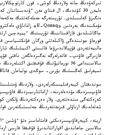
ەنگىزۋ كەلىسىلدى. تۋريستەرگە مەملەكەتتىك مەكەمە
مۇمكىندىك بەرەتىن «Qonaq
جاڭاشىلدىق قازاقستاننىڭ تۋريستىك ءيميدجىن ارتتى
قورعاۋ جونىندەگى ۋاكىلەتتى ورگان فۋنكتسياسىن قاب
مالىمەتتەردى قۇپيالاندىرۋعا قاتىستى اكىمشىلىك شا
قازىرگى قاۋىپ- قاتەرلەرگە نەگىزدەلگەن ناقتى قۇپيا
سالاسىنداعى 36 نورماتيۆتىك قۇقىقتىق اك
تسيفرلىق كەڭىستىك بۇرىن- سوڭدى بولماعان قاتاڭ ق
سوندىقتان كيبەرقىلمىسكەرلەردى، ولاردىڭ ۇمتىلىستا
قاۋىپسىزدىك مۇددەلەرىنە، ازاماتتارىمىزدىڭ قاۋىپسى
كەزەكتەگى مىندەتتەرى. ولار دەرەكتەردىڭ ۇلكەن كو
شەتەلدىك ارناۋلى قىزمەتتەردىڭ جەتىستىكتەرىن قولد
ارينە، كيبەرقاۋىپسىزدىكتى قامتاماسىز ەتۋ ءۇشىن ء
سالاسىن جاھاندىق اقپاراتتاندىرۋ قۇقىققا قارسى ارە