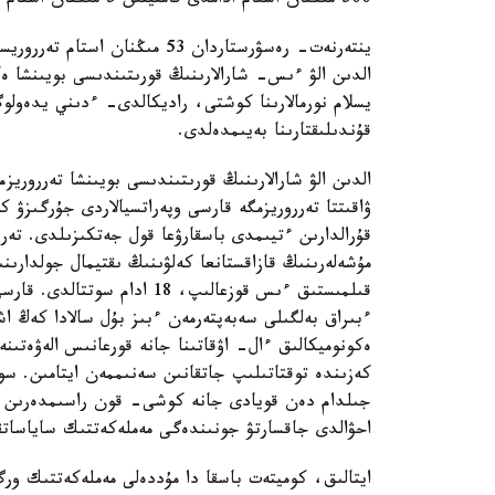
500 مىڭنان استام ادامدى قامتيتىن 5 مىڭنان استام ءىس- شارا وتكىزىلدى.
ينتەرنەت- رەسۋرستاردان 53 مىڭ
قۇندىلىقتارىنا بەيىمدەلدى.
الدىن الۋ شارالارىنىڭ قورىتىندىسى بويىنشا تەرروريزم
ۋاقىتتا تەرروريزمگە قارسى وپەراتسيالاردى جۇرگىزۋ 
قۇرالدارىن ءتيىمدى باسقارۋعا قول جەتكىزىلدى. تە
قىلمىستىق ءىس قوزعالىپ، 18 ا
ءبىراق بەلگىلى سەبەپتەرمەن ءبىز بۇل سالادا كەڭ اش
ەكونوميكالىق ءال- اۋقاتىنا جانە قورعانىس الەۋەتىنە
كەزىندە توقتاتىلىپ جاتقانىن سەنىممەن ايتامىن. سو
جىلدام دەن قويادى جانە كوشى- قون راسىمدەرىن ىر
احۋالدى جاقسارتۋ جونىندەگى مەملەكەتتىك ساياسات