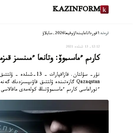
KAZINFORM
ترەند:
اقوردا
تاعايىنداۋ
وقيعا
2026-سايلاۋ
12:12, 13 شىلدە 2021
كارىم ءماسىموۆ: وتانعا ءمىنسىز قىز
Qazaqstan گازەتىندە ۇلتتىق قاۋىپسىزدىك
ءتوراعاسى كارىم ءماسىموۆتىڭ كولەمدى ماقالاسى 