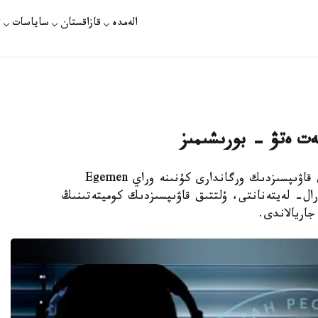
الەمدە
قازاقستان
ساياسات
ت
مەت ەتۋ - بورىشىمىز
نۇر- سۇلتان. قازاقپارات - 13-شىلدە - ۇلتتىق قاۋىپسىزدىك ورگاندارى كۇنىنە وراي Egemen
 گەنەرال- لەيتەنانتى، ۇلتتىق قاۋىپسىزدىك كوميتەتىنىڭ
جاريالاندى.