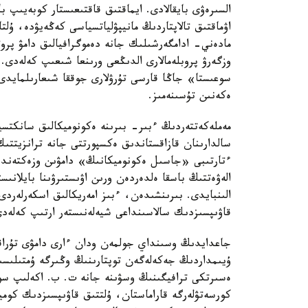
السىرەۋى بايقالادى. ايماقتىق قاقتىعىستار كوبەيىپ ب
اۋماقتىق تالاپتاردىڭ مانيپۋلياتسياسى كەڭەيۋدە، ۇلتا
مادەني- ادامگەرشىلىك جانە دەموگرافيالىق دامۋ پرو
وزگەرۋ پروبلەمالارى الدىڭعى ورىنعا شىعىپ كەلەدى
سوعىستا» جاڭا قارسى تۇرۋلارى جوققا شىعارىلمايد
ەكەنىن تۇسىنەمىز.
مەملەكەتتەردىڭ ءبىر- بىرىنە ەكونوميكالىق سانكتسي
سالدارىنان قازاقستاندىق ەكسپورتتى جانە ترانزيتتى
ءتارتىبى «جاسىل ەكونوميكانىڭ» دامۋىن وزەكتەندىر
الەۋەتتىڭ باسقا ەلدەردەن ورىن اۋىستىرۋىنا بايلانى
الىنبايدى. بىرىنشىدەن، ءبىز امەريكالىق اسكەرلەردى 
قاۋىپسىزدىك سالاسىنداعى شيەلەنىستەر ارتىپ كەلەدى
جاعدايدىڭ وسىنداي جولمەن ودان ءارى دامۋى تۇراق
ۇيىمداردىڭ جەكەلەگەن توپتارىنىڭ وڭىرگە ۇمتىلىسىنا،
ەسىرتكى ترافيگىنىڭ وسۋىنە جانە ت. ب. اكەلىپ سوع
كورسەتۋلەرگە قاراماستان، ۇلتتىق قاۋىپسىزدىك كوم