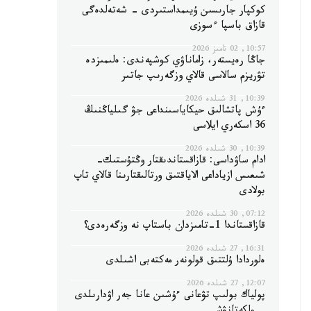
كوكپار جارىسىن ۇيىمداستىردى - شەتەلدەگى
قازاق باسپا ءسوزى
10:57, 02 تامىز 2026
جاڭا رەيستەر، زاماناۋي كوشپەندى: ەلىمىزدە
تۋريزم سالاسى قالاي وزگەرىپ جاتىر
10:39, 31 شىلدە 2026
ءۇش پاتشالىق حيكاياسىنداعى جۋ گىلياڭنىڭ
36 اسكەري ايلاسى
10:39, 30 شىلدە 2026
ادام ساۋداسى: قازاقستاندىقتار وڭتۇستىك-
شىعىس ازياداعى الاياقتىق ورتالىقتارىنا قالاي تاپ
بولادى
07:12, 30 شىلدە 2026
قازاقستاندا 1-تامىزدان باستاپ نە وزگەرەدى؟
16:31, 27 شىلدە 2026
ەلوردادا ۇلتتىق قولونەر مەكتەبى اشىلدى
12:07, 27 شىلدە 2026
پولياك بولىپ تۋعانى ءۇشىن عانا جەر اۋدارىلدى