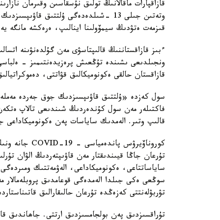
وتەتىن جىلى 13 -شىلدەدەگى ۇلتتىق قاۋىپ
قىزمەت ەتۋدىڭ سيمۆولىنا اينالىپ، ەرەكشە مانگە يە 
ءبىز قازاقستاننىڭ قالىپتاسۋى مەن گۇلدەنۋىنە اتسال
ونجىلدىعى ىشىندە تۇڭعىش پرەزيدەنتىمىز - ەلباسى 
قازاقستان حالقى ەكونوميكالىق قۋاتتى، دەموكراتيالى
سول كەزدە «ۇلتتىق قاۋىپسىزدىك جوق جەردە مەملەكە
فاكتىلەر مەن سول كۇندەردىڭ شىندىعى تالاپ ەتكەن
قالىپ وتىر. الەمدىك ساياسات پەن ەكونوميكاداعى جا
كوروناۆيرۋس پا
تۇرعان جاڭا قيىندىقتار مەن قاۋىپتەردىڭ الۋان تۇر
ساياساتتاعى، ەكونوميكاداعى، الەۋمەتتىك ومىردەگى،
سوڭعى ەكى جىلدا الەمدەگى قوعامدىق پروبلەمالار م
تۋربۋلەنتتى كەزەڭدە تۇرعان حالىقارالىق قاتىناستار
تۇراقسىزدىق پەن بولجامسىزدىق ارتتى. جاھاندىق قاۋ