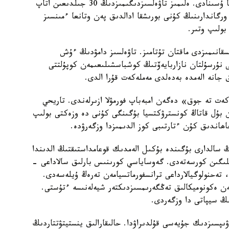
قازاقپارات ماقالانىڭ تولىق نۇسقاسىن وقىرمان نازارىنا ۇسىنادى. ەلىمىز تاۋەلسىزدىگىمىزدىڭ 30 جىلدىعىن اتاپ
سىزدىك ورگاندارىنىڭ كۇنى بورىشقا ادالدىق پەن وتانعا ءمىنسىز
بولىپ وتىر.
ىسقانىمىزدى ماقتان تۇتامىز. تاۋەلسىز دامۋدىڭ ءۇش
نۇرسۇلتان نازاربايەۆتىڭ كوشباسشىلىعىمەن كوپۇلتتى
ق جانە الەمدە بەدەلدى مەملەكەت قۇرا الدى.
ت تە جوق» دەگەن امبەباپ فورمۋلا ازىرلەندى. تاريحي
 بۇل قاتاڭ كونسترۋكتسيا بۇگىنگى كۇنى دە وزەكتى بولىپ
ھاندىق كۇن ءتارتىبى كوز الدىمىزدا وزگەرۋدە.
ندەمياسى - COVID-19 جانە ونىڭ سالدارى بۇگىندە بۇكىل الەمدىك قوعامداستىقتىڭ الدىندا
لىلىگىن كورسەتەدى. گەوساياسي كورىنىس بارلىق سالاداعى -
 تەحنولوگيالارداعى ترانسفورماتسيامەن تەرەڭ ۇيلەسەدى.
ەن ەكونوميكالىق تەڭگەرىمسىزدىكتەر شيەلەنىسە ءتۇستى.
دىڭ سيپاتى دا وزگەردى.
ىپسىزدىك جۇيەسى قۇلدىراۋدا. حالىقارالىق ينستيتۋتتاردىڭ