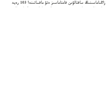
زاڭناماسىنىڭ ساقتالۋىن قامتاماسىز ەتۋ ماقساتىندا 103 رەيد
وتكىزىلگەن. ناتيجەسىندە ءبىر براكونەرلىك دەرەك انىقتالىپ،
قىلمىستىق ءىس قوزعالعان.
Фото: Видеодан алынған кадр
كەزەكتى رەيد بارىسىندا مەملەكەتتىك ينسپەكتورلار قورىق