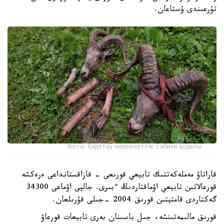
تۇرعىندى ۇستاعان.
Фото: Қаратау мемлекеттік табиғи қорығы
قاراتاۋ مەملەكەتتىك تابيعي قورىعى - قازاقستانداعى ەرەكشە
قورعالاتىن تابيعي اۋماقتاردىڭ ءبىرى. جالپى اۋماعى 34300
گەكتاردى قامتيتىن قورىق 2004 -جىلى قۇرىلعان.
قورىق مالىمەتىنشە، جىل باسىنان بەرى تابيعات قورعاۋ