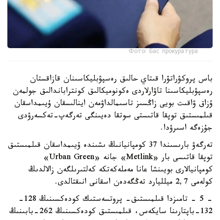
Фото: Бас прокуратура
باس پروكۋراتۋرا قىتاي حالىق رەسپۋبليكاسىنان قازاقستان
رەسپۋبليكاسىنا تاۋارلاردى ەكونوميكالىق كونتراباندالىق جولمەن
ۇزاق ۋاقىت بويى زاڭسىز تاسىمالداۋمەن اينالىسقان ۇيىمداسقان
قىلمىستىق توپقا قاتىستى سوتقا دەيىنگى تەرگەپ-تەكسەرۋدى
جۇزەگە اسىرۋدا.
تەرگەۋ بارىسىندا 37 كومپانيانىڭ ىشىندە ۇيىمداسقان قىلمىستىق
توپقا قاتىسى بار «Metlink» جانە «Urban Green»
كومپانيالارى بويىنشا عانا مەملەكەتكە كەلتىرىلگەن زالالدىڭ
كولەمى 2,7 ميلليارد تەڭگەدەن اسقانى انىقتالدى.
- 5 - تامىزدا قىلمىستىق- پروتسەستىك كودەكسىنىڭ 128-
132-باپتارىنا سايكەس، قىلمىستىق كودەكسىنىڭ 262-بابىنىڭ