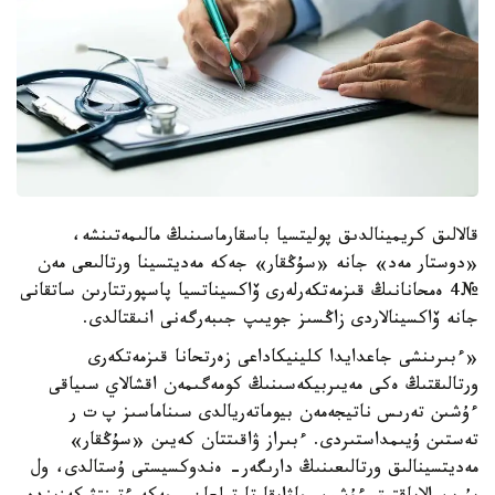
قالالىق كريمينالدىق پوليتسيا باسقارماسىنىڭ مالىمەتىنشە،
«دوستار مەد» جانە «سۇڭقار» جەكە مەديتسينا ورتالىعى مەن
№4 ەمحانانىڭ قىزمەتكەرلەرى ۆاكسيناتسيا پاسپورتتارىن ساتقانى
جانە ۆاكسينالاردى زاڭسىز جويىپ جىبەرگەنى انىقتالدى.
«ءبىرىنشى جاعدايدا كلينيكاداعى زەرتحانا قىزمەتكەرى
ورتالىقتىڭ ەكى مەيىربيكەسىنىڭ كومەگىمەن اقشالاي سىياقى
ءۇشىن تەرىس ناتيجەمەن بيوماتەريالدى سىناماسىز پ ت ر
تەستىن ۇيىمداستىردى. ءبىراز ۋاقىتتان كەيىن «سۇڭقار»
مەديتسينالىق ورتالىعىنىڭ دارىگەر- ەندوكسيستى ۇستالدى، ول