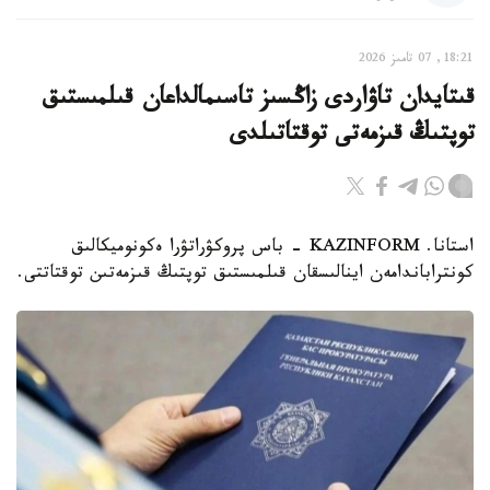
18:21, 07 تامىز 2026
قىتايدان تاۋاردى زاڭسىز تاسىمالداعان قىلمىستىق
توپتىڭ قىزمەتى توقتاتىلدى
استانا. KAZINFORM - باس پروكۋراتۋرا ەكونوميكالىق
كونتراباندامەن اينالىسقان قىلمىستىق توپتىڭ قىزمەتىن توقتاتتى.