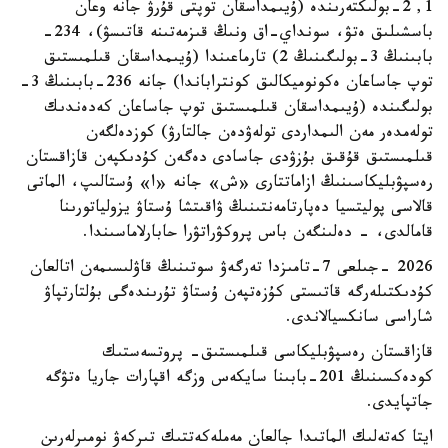
1, 2-بولىكتەرىندە (ۇيىمداسقان توپتى قۇرۋ جانە وعان
باسشىلىق ەتۋ، سونداي-اق ونىڭ قىزمەتىنە قاتىسۋ)، 234-
بابىنىڭ 3-بولىگىنىڭ 2) تارماعىندا (ۇيىمداسقان قىلمىستىق
توپ جاساعان ەكونوميكالىق كونتراباندا) جانە 236-بابىنىڭ 3-
بولىگىندە (ۇيىمداسقان قىلمىستىق توپ جاساعان كەدەندىك
تولەمدەر مەن الىمداردى تولەۋدەن جالتارۋ) كوزدەلگەن
قىلمىستىق قۇقىق بۇزۋدى جاسادى دەگەن كۇدىكپەن قازاقستان
رەسپۋبليكاسىنىڭ ازاماتتارى «ش» جانە «ا» ۇستالىپ، الماتى
قالاسى پوليتسيا دەپارتامەنتىنىڭ ۋاقىتشا ۇستاۋ يزولياتورىنا
قامالدى، - دەلىنگەن باس پروكۋراتۋرا حابارلاماسىندا.
2026 -جىلعى 7-تامىزدا تەرگەۋ سوتىنىڭ قاۋلىسىمەن اتالعان
كۇدىكتىلەرگە قاتىستى كۇزەتپەن ۇستاۋ تۇرىندەگى بۇلتارتپاۋ
شاراسى سانكسيالاندى.
قازاقستان رەسپۋبليكاسى قىلمىستىق- پروتسەستىك
كودەكسىنىڭ 201-بابىنا سايكەس وزگە اقپارات جاريا ەتۋگە
جاتپايدى.
ايتا كەتەلىك الماتىدا جالعان مەملەكەتتىك تىركەۋ نومىرلەرىن