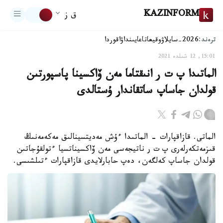
KAZINFORM
ق ز
ترەند:
2026-سايلاۋ
وقيعا
تاعايىنداۋ
اقوردا
15:01, 12 شىلدە 2021
الماتىدا پ ت ر انىقتاما مەن ۆاكسينا پاسپورتىن
قولدان جاساپ ساتقاندار ۇستالدى
الماتى. قازاقپارات - الماتىدا ءۇش مەديتسينالىق مەكەمەنىڭ
قىزمەتكەرلەرى پ ت ر ناتيجەسى مەن ۆاكسيناتسيا ءتولقۇجاتىن
قولدان جاساپ كەلگەن، دەپ حابارلايدى قازاقپارات ءتىلشىسى.