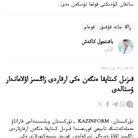
ساتقان كۇدىكتى قولعا تۇسكەن ەدى.
زاڭ جانە قۇقىق
قوعام
باقىتجول كاكەش
اۆتور
16:11, 07 تامىز 2026
قىزىل كىتاپقا ەنگەن ەكى ارقاردى زاڭسىز اۋلاعاندار
ۇستالدى
تۇركىستان. KAZINFORM -تۇركىستان وبلىسىنداعى قاراتاۋ
مەملەكەتتىك تابيعي قورىعىندا قىزىل كىتاپقا ەنگەن ارقارلاردى
زاڭسىز اۋلاۋ دەرەگى تىركەلدى. قورىق ينسپەكتورلارى ەكى