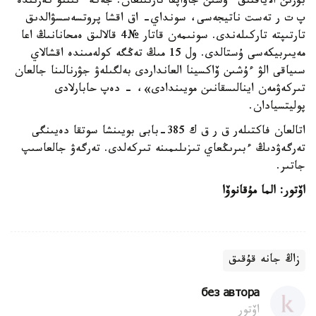
بۇرىن الاياقتىق ءۇشىن جاۋاپقا تارتىلعان. جەكە ءتىنتۋ كەزىندە
پ ت ر تەست ناتيجەسى، سونداي- اق اقشا پروتسەسسۋالدىق
تارتىپتە تاركىلەندى. سونىمەن قاتار №4 قالالىق ەمحانانىڭ اعا
مەيىربيكەسى ۇستالدى. ول 15 مىڭ تەڭگە كولەمىندە اقشالاي
سىياقى الۋ ءۇشىن ۆاكسينا العانداردى بەلگىلەۋ جۋرنالىنا جالعان
تىركەۋمەن اينالىسقانىن مويىندادى»، - دەپ حابارلادى
پوليتسيادان.
اتالعان فاكتىلەر ق ر ق ك 385-بابى بويىنشا سوتقا دەيىنگى
تەرگەۋدىڭ ءبىرىڭعاي تىزىلىمىنە تىركەلدى. تەرگەۋ جالعاسىپ
جاتىر.
اۆتور: الما مۇقانوۆا
زاڭ جانە قۇقىق
без автора
اۆتور