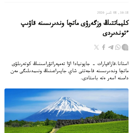
16:18, 08 تامىز 2026
كليماتتىڭ وزگەرۋى ماتچا وندىرىسىنە قاۋىپ
ءتوندىردى
استانا.قازاقپارات - جاپونيادا اۋا تەمپەراتۋراسىنىڭ كوتەرىلۋى
ماتچا وندىرىسىنە قاجەتتى شاي جاپىراعىنىڭ ونىمدىلىگى مەن
دامىنە اسەر ەتە باستادى.