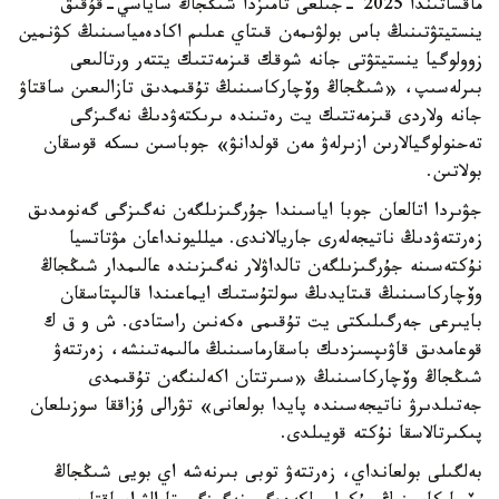
ماقساتىندا 2025 -جىلعى تامىزدا شىڭجاڭ ساياسي-قۇقىق
ينستيتۋتىنىڭ باس بولۋىمەن قىتاي عىلىم اكادەمياسىنىڭ كۋنمين
زوولوگيا ينستيتۋتى جانە شوقك قىزمەتتىك يتتەر ورتالىعى
بىرلەسىپ، «شىڭجاڭ وۆچاركاسىنىڭ تۇقىمدىق تازالىعىن ساقتاۋ
جانە ولاردى قىزمەتتىك يت رەتىندە ىرىكتەۋدىڭ نەگىزگى
تەحنولوگيالارىن ازىرلەۋ مەن قولدانۋ» جوباسىن ىسكە قوسقان
بولاتىن.
جۋىردا اتالعان جوبا اياسىندا جۇرگىزىلگەن نەگىزگى گەنومدىق
زەرتتەۋدىڭ ناتيجەلەرى جاريالاندى. ميلليونداعان مۋتاتسيا
نۇكتەسىنە جۇرگىزىلگەن تالداۋلار نەگىزىندە عالىمدار شىڭجاڭ
وۆچاركاسىنىڭ قىتايدىڭ سولتۇستىك ايماعىندا قالىپتاسقان
بايىرعى جەرگىلىكتى يت تۇقىمى ەكەنىن راستادى. ش و ق ك
قوعامدىق قاۋىپسىزدىك باسقارماسىنىڭ مالىمەتىنشە، زەرتتەۋ
شىڭجاڭ وۆچاركاسىنىڭ «سىرتتان اكەلىنگەن تۇقىمدى
جەتىلدىرۋ ناتيجەسىندە پايدا بولعانى» تۋرالى ۇزاققا سوزىلعان
پىكىرتالاسقا نۇكتە قويىلدى.
بەلگىلى بولعانداي، زەرتتەۋ توبى بىرنەشە اي بويى شىڭجاڭ