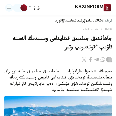
KAZINFORM
ق ز
ترەند:
2026-سايلاۋ
وقيعا
تاعايىنداۋ
اقوردا
07:35, 12 شىلدە 2021
جاھاندىق جىلىمىق قىتايداعى وسىمدىك الەمىنە
قاۋىپ ءتوندىرىپ وتىر
بەيجىڭ. شينحۋا-قازاقپارات - جاھاندىق جىلىمىق جانە توپىراق
ىلعالدىلىعىنىڭ تومەندەۋى قىتايداعى تابيعي وسىمدىكتەردىڭ
ونىمدىلىگىن تومەندەتۋى مۇمكىن، دەپ حابارلايدى قازاقپارات
شينحۋا اگەنتتىگىنە سىلتەمە جاساپ.