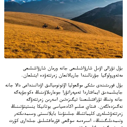
بۇل تۋرالى اۋىل شارۋاشىلىعى جانە ورمان شارۋاشىلىعى
مەتەورولوگيا جۋرنالىندا جاريالانعان زەرتتەۋدە ايتىلعان.
بۇل قورىتىندى ىشكى موڭعوليا اۆتونوميالىق اۋدانىنداعى دالا جانە
جايىلىمدىق ايماقتاردا تەمپەراتۋرا جوعارىلاۋىنىڭ ەكوجۇيەگە
جانە ونىڭ تۇراقتىلىعىنا تيگىزەتىن اسەرىن زەرتتەۋگە
نەگىزدەلگەن. قىتاي عىلىم اكادەمياسى بوتانيكا ينستيتۋتىنىڭ
زەرتتەۋشىلەرى كليماتتىڭ جىلىنۋىنا بايلانىستى وسىمدىكتەر
ونىمدىلىگىنىڭ، اسىرەسە سوڭعى قۇرعاقشىلىق جىلدارى كۇرت