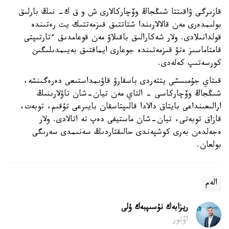
قازىرگى ۋاقىتتا شىڭجاڭ وۆچاركالارى ش و ق ك- نىڭ بارلىق
بولىمدەرى مەن قالالارىندا شتاتتىق قىزمەتتىك يت رەتىندە
قولدانىلادى. ولار شەكارالىق باقىلاۋ مەن قوعامدىق ءتارتىپتى
قامتاماسىز ەتۋ قىزمەتىندە جوعارى ايماقتىق بەيىمدىلىگىن
كورسەتىپ كەلەدى.
قىتاي جۇمىسشى يتتەردى باسقارۋ قاۋىمداستىعى دەرەگىنشە،
شىڭجاڭ وۆچاركاسى - التاي مەن تيان-شان تاۋلارىنىڭ
ارالىعىنداعى بايتاق دالادا قالىپتاسقان بايىرعى تۇقىم، توبەت،
قازاق توبەتى، تيان-شان ماستيفى دەپ تە اتالادى. ولار
ەجەلدەن بەرى كوشپەندى حالىقتاردىڭ سەنىمدى سەرىگى
بولعان.
الەم
ريزابەك نۇسىپبەك ۇلى
اۆتور