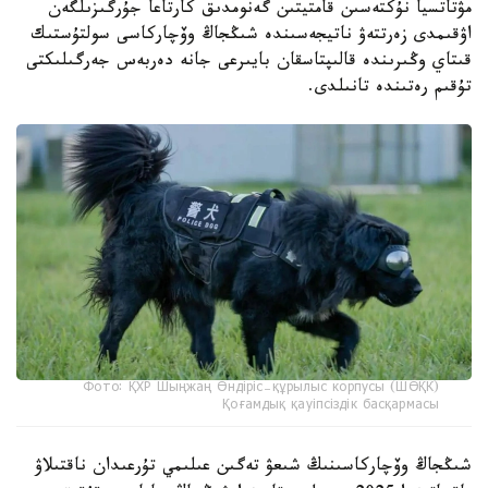
مۋتاتسيا نۇكتەسىن قامتيتىن گەنومدىق كارتاعا جۇرگىزىلگەن
اۋقىمدى زەرتتەۋ ناتيجەسىندە شىڭجاڭ وۆچاركاسى سولتۇستىك
قىتاي وڭىرىندە قالىپتاسقان بايىرعى جانە دەربەس جەرگىلىكتى
تۇقىم رەتىندە تانىلدى.
Фото: ҚХР Шыңжаң Өндіріс-құрылыс корпусы (ШӨҚК)
Қоғамдық қауіпсіздік басқармасы
شىڭجاڭ وۆچاركاسىنىڭ شىعۋ تەگىن عىلىمي تۇرعىدان ناقتىلاۋ