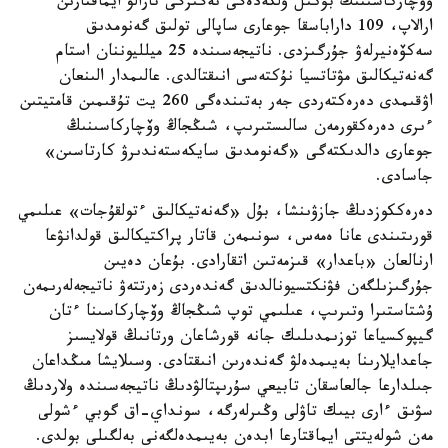
وۆچاركاسىنىڭ بۇكىل ولكەدەگى نەگىزگى تارالۋ ايماقتارىن
ارالاپ، 109 داراباسقا جوعارى ساپالى تولىق گەنومدىق
سەكۆەنيرلەۋ جۇرگىزدى. ناتيجەسىندە 25 ميلليوننان استام
گەنەتيكالىق مۋتاتسيا نۇكتەسى انىقتالدى. عالىمدار الىنعان
اۋقىمدى دەرەكتەردى جەر بەتىندەگى 260 يت تۇقىمىن قامتيتىن
ءىرى دەرەكقورمەن سالىستىرىپ، شىڭجاڭ وۆچاركاسىنىڭ
جوعارى دالدىكتەگى «گەنومدىق سايكەستەندىرۋ كارتاسىن»
جاسادى.
دەرەككوزدىڭ جازۋىنشا، بۇل «گەنەتيكالىق ءتولقۇجات» عىلىمي
قورىتىندى عانا ەمەس، سونىمەن قاتار پراكتيكالىق قولدانۋعا
ارنالعان «باعدار» قىزمەتىن اتقارادى. بۇعان دەيىن
جۇرگىزىلگەن فۋنكتسيونالدىق گەندەردى زەرتتەۋ ناتيجەلەرىمەن
ۇشتاستىرا وتىرىپ، عىلىمي توپ شىڭجاڭ وۆچاركاسىنا ءتان
گيپوكسياعا توزىمدىلىك جانە قورشاعان ورتانىڭ قولايسىز
جاعدايلارىنا بەيىمدەلۋ گەندەرىن انىقتادى. وسىلايشا مىڭداعان
جىلدارعا جالعاسقان تابيعي سۇرىپتالۋدىڭ ناتيجەسىندە ولاردىڭ
سۋىق ءارى بيىك تاۋلى وڭىرلەرگە، سونداي-اق گوبي ءشولى
مەن شولەيتتى ايماقتارعا ابدەن بەيىمدەلگەنى بەلگىلى بولدى.