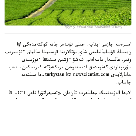
Фото: tawatchai prakobkit/Alamy
اسىرەسە جازعى اپتاپ، جىلى تۇندەر جانە كوكتەمدەگى اۋا
رايىنىڭ قۇبىلمالىلىعى شاي بۇتالارىنا قوسىمشا سالماق ءتۇسىرىپ
وتىر. عالىمدار ماسەلەنى شەشۋ ءۇشىن ىستىققا ءتوزىمدى
سۇرىپتاردى گەنومدىق ادىستەرمەن ىرىكتەۋگە كىرىسكەن، دەپ
حابارلايدى turkystan.kz newscientist.com-عا سىلتەمە
جاساپ.
الايدا الەۋمەتتىك جەلىلەردە تاراعان «تەمپەراتۋرا تاعى 1°C- قا
كوتەرىلسە، ماتچا مۇلدە جوعالادى» دەگەن مالىمدەمەنى عىلىمي
تۇرعىدان دالەلدەنگەن بولجام دەۋگە بولمايدى. قازىرگى
زەرتتەۋلەر كليماتتىڭ جىلىنۋى ءونىم كولەمىن ازايتىپ، جوعارى
ساپالى ماتچانىڭ ءدامىن وزگەرتۋى مۇمكىن ەكەنىن كورسەتەدى.
ءبىراق ناقتى ءبىر گرادۋسقا بايلانعان جويىلۋ شەگى انىقتالعان