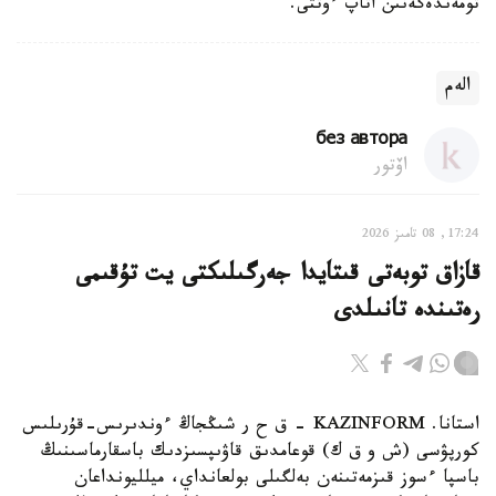
تومەندەگەنىن اتاپ ءوتتى.
الەم
без автора
اۆتور
17:24, 08 تامىز 2026
قازاق توبەتى قىتايدا جەرگىلىكتى يت تۇقىمى
رەتىندە تانىلدى
استانا. KAZINFORM – ق ح ر شىڭجاڭ ءوندىرىس-قۇرىلىس
كورپۋسى (ش و ق ك) قوعامدىق قاۋىپسىزدىك باسقارماسىنىڭ
باسپا ءسوز قىزمەتىنەن بەلگىلى بولعانداي، ميلليونداعان