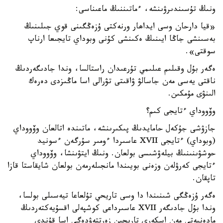
ونىڭ تۇسىندىرۋىنشە، ءماتىننىڭ ماعىناسى:
«قيا دارحان وسى ايداھار ورنەكتى ۇزەڭگىنى قوي جىلىنىڭ
بەسىنشى جاڭا ايىنىڭ ەكىنشى كۇنى وبوداي تايجىعا ارناپ
سوقتى».
ەگەر بۇل وقىلىم عىلىمي تۇرعىدان راستالسا، وندا جادىگەردىڭ
ناقتى يەسى مەن جاسالۋ ۋاقىتى تۋرالى اسا ماڭىزدى دەرەك
الىنۋى مۇمكىن.
وۆووداي ءتايجى كىم؟
جازۋشى جۇكەل حامايدىڭ پىكىرىنشە، ماتىندە اتالعان وۆووداي
(وبوداي) ءتايجى XVII عاسىردا ءومىر سۇرگەن ءسونيد
حوشۋىنىنىڭ بيلەۋشىسى بولعان. ونىڭ ايتۋىنشا، وۆووداي
ءتايجى كەرۋلەن وزەنى بويىندا مانجىلەرمەن بولعان شايقاستا قازا
تاپقان.
ەگەر ۇزەڭگى شىنىندا دا وسى تاريحي تۇلعاعا تيەسىلى بولسا،
وندا بۇل جادىگەر XVII عاسىرداعى كوشپەلى اقسۇيەكتەردىڭ
مادەنيەتى مەن اسكەري تاريحىن زەرتتەۋدەگى اسا قۇندى