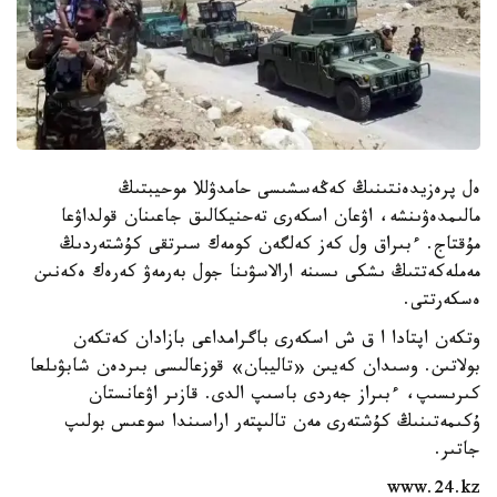
ەل پرەزيدەنتىنىڭ كەڭەسشىسى حامدۋللا موحيبتىڭ
مالىمدەۋىنشە، اۋعان اسكەرى تەحنيكالىق جاعىنان قولداۋعا
مۇقتاج. ءبىراق ول كەز كەلگەن كومەك سىرتقى كۇشتەردىڭ
مەملەكەتتىڭ ىشكى ىسىنە ارالاسۋىنا جول بەرمەۋ كەرەك ەكەنىن
ەسكەرتتى.
وتكەن اپتادا ا ق ش اسكەرى باگرامداعى بازادان كەتكەن
بولاتىن. وسىدان كەيىن «تاليبان» قوزعالىسى بىردەن شابۋىلعا
كىرىسىپ، ءبىراز جەردى باسىپ الدى. قازىر اۋعانستان
ۇكىمەتىنىڭ كۇشتەرى مەن تالىپتەر اراسىندا سوعىس بولىپ
جاتىر.
www.24.kz