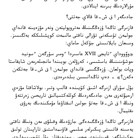
مۇرالاردىڭ بىرىنە اينالادى.
جادىگەر ا ق ش-قا قالاي جەتتى؟
قازىرگى تاڭدا ۇزەڭگىنىڭ مەتروپوليتەن ونەر مۋزەيىنە قانداي
جولمەن تۇسكەنى تۋرالى ناقتى مالىمەت كوپشىلىككە بەلگىسىز.
وسىعان بايلانىستى جۇكەل حاماي:
«وۆووداي ءتايجى XVII عاسىردا ءومىر سۇرگەن ءسونيد
حوشۋىنىنىڭ باسشىسى، كەرۋلەن بويىندا مانجىلەرمەن شايقاستا
وپات بولعان. ۇزەڭگىسى قانداي جولمەن ا ق ش-قا جەتكەن
ەكەن؟» - دەپ تاڭدانىسىن بىلدىرەدى.
بۇل سۇراق ازىرگە اشىق كۇيىندە قالىپ وتىر. بولاشاقتا مۋزەي
ارحيۆتەرى مەن جادىگەردىڭ كوللەكتسيالىق تاريحىن زەرتتەۋ
ونىڭ ا ق ش-قا جەتۋ جولىن انىقتاۋعا مۇمكىندىك بەرۋى
ىقتيمال.
قازىرگى تاڭدا ۇزەڭگىدەگى جازۋدىڭ وقىلۋى مەن ونىڭ ناقتى
يەسىنە قاتىستى پىكىرلەر عىلىمي قاۋىمداستىق تاراپىنان تولىق
بەكىتىلگەن قورىتىندى ەمەس. سوندىقتان بۇل تۇجىرىمداردى