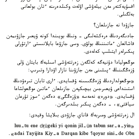
اقسۇيەكتەر مەن بيلەۋشى اۋلەت وكىلدەرىنە ءتان بولعانى
بەلگىلى.
جازۋدا نە جازىلعان؟
جادىگەردىڭ ەرەكشەلىگى - ونىڭ بويىندا كونە ۇيعىر جازۋىمەن
قاشالعان ءماتىننىڭ بولۋى. وسى جازۋعا بايلانىستى ءارتۇرلى
پىكىرلەر ايتىلىپ كەلەدى.
موڭعوليادا دۇنيەگە كەلگەن زەرتتەۋشى اسىلبەك بايتان ۇلى
ۇزەڭگىنىڭ ءپىشىنى مەن جازۋىنا نازار اۋدارا وتىرىپ:
«موڭعولداردىڭ ۇزەڭگىسىنە ۇقسايدى. ءارى تابان تىرەۋدىڭ
استىنداعى ۇيعىرجىن بيچىكپەن جازىلعان ءماتىن موڭعولشاعا
ۇقسايدى. «دورە» نەمەسە «ۇزەڭگى» دەگەن ءسوز تۇرعان
سياقتى»، - دەگەن پىكىر بىلدىرگەن.
ال زەرتتەۋشى ومىربەك قاناي جازۋدى بىلايشا وقيدى:
«luu-tu ene dِrügeki yi qonin jil-ün tabun sar-a-yin
qoyar sini-de Obu؟ adai Tayijita Kiy-a Darqan kibe».