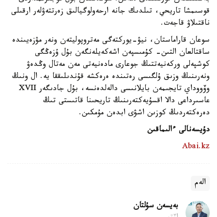
قوسىمشا تاريحي، تىلدىك جانە ارحەولوگيالىق زەرتتەۋلەر ارقىلى
ناقتىلاۋ قاجەت.
سوعان قاراماستان، نيۋ-يوركتەگى مەتروپوليتەن ونەر مۋزەيىندە
ساقتالعان التىن- كۇمىسپەن اشەكەيلەنگەن بۇل ۇزەڭگى
كوشپەلى وركەنيەتتىڭ جوعارى مادەنيەتى مەن مەتال وڭدەۋ
ونەرىنىڭ وزىق ۇلگىسى رەتىندە ەرەكشە قۇندىلىققا يە. ال ونىڭ
وۆووداي تايجىمەن بايلانىسى دالەلدەنسە، بۇل جادىگەر XVII
عاسىرداعى دالا اقسۇيەكتەرىنىڭ تاريحىنا قاتىستى تىڭ
دەرەكتەردىڭ كوزىن اشۋى ابدەن مۇمكىن.
دۇيسەنالى ءالىماقىن
Abai.kz
الەم
بەيسەن سۇلتان