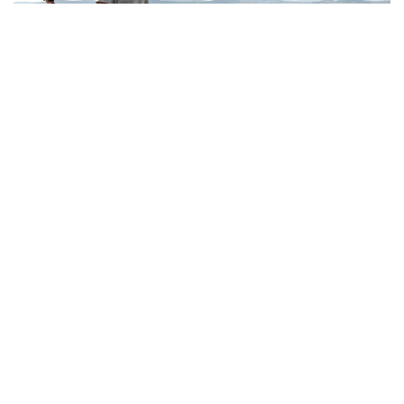
Фото: © Артем Геодакян/ ТАСС
ارحەولوگتەردىڭ ايتۋىنشا، بۇل ولجالار ساق مادەنيەتىنىڭ
قالىپتاسۋ كەزەڭىن تەرەڭىرەك زەرتتەۋگە جول اشادى، دەپ
حابارلايدى تاسس.
ەكسپەديتسيا جەتەكشىسى، رەسەي عىلىم اكادەمياسى ماتەريالدىق
مادەنيەت تاريحى ينستيتۋتىنىڭ عىلىمي قىزمەتكەرى تيمۋر
سادىقوۆتىڭ ايتۋىنشا، بيىل تابىلعان ەكى ستەلانىڭ ازىرگە
ناقتى بالاماسى جوق.
«بيىل ءبىز بۇرىن-سوڭدى ناقتى ۇقساسى كەزدەسپەگەن ەكى
ستەلانى تاپتىق. قازبا بارىسىندا انىقتالعان ءارتۇرلى بۇيىمدار