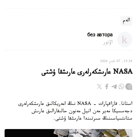
الەم
без автора
اۆتور
13:24, 07 تامىز 2026
NASA عارىشكەرلەرى عارىشقا ۇشتى
استانا. قازاقپارات - NASA نىڭ امەريكالىق عارىشكەرلەرى
دجەسسيكا مەير مەن انيل مەنون حالىقارالىق عارىش
ستانتسياسىنىڭ سىرتىندا عارىشقا ۇشتى.