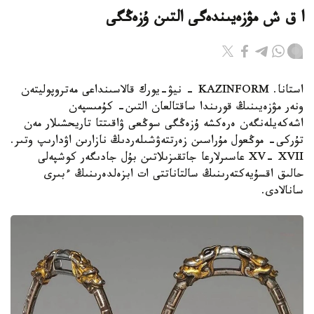
ا ق ش مۋزەيىندەگى التىن ۇزەڭگى
استانا. KAZINFORM - نيۋ-يورك قالاسىنداعى مەتروپوليتەن
ونەر مۋزەيىنىڭ قورىندا ساقتالعان التىن- كۇمىسپەن
اشەكەيلەنگەن ەرەكشە ۇزەڭگى سوڭعى ۋاقىتتا تاريحشىلار مەن
تۇركى- موڭعول مۇراسىن زەرتتەۋشىلەردىڭ نازارىن اۋدارىپ وتىر.
XV- XVII عاسىرلارعا جاتقىزىلاتىن بۇل جادىگەر كوشپەلى
حالىق اقسۇيەكتەرىنىڭ سالتاناتتى ات ابزەلدەرىنىڭ ءبىرى
سانالادى.