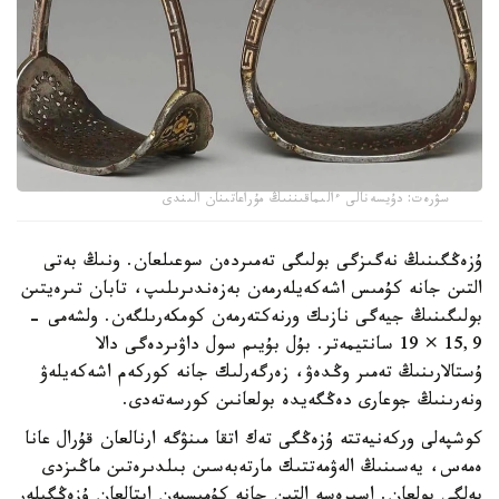
سۋرەت: دۇيسەنالى ءالىماقىننىڭ مۇراعاتىنان الىندى
ۇزەڭگىنىڭ نەگىزگى بولىگى تەمىردەن سوعىلعان. ونىڭ بەتى
التىن جانە كۇمىس اشەكەيلەرمەن بەزەندىرىلىپ، تابان تىرەيتىن
بولىگىنىڭ جيەگى نازىك ورنەكتەرمەن كومكەرىلگەن. ولشەمى -
15,9 × 19 سانتيمەتر. بۇل بۇيىم سول داۋىردەگى دالا
ۇستالارىنىڭ تەمىر وڭدەۋ، زەرگەرلىك جانە كوركەم اشەكەيلەۋ
ونەرىنىڭ جوعارى دەڭگەيدە بولعانىن كورسەتەدى.
كوشپەلى وركەنيەتتە ۇزەڭگى تەك اتقا مىنۋگە ارنالعان قۇرال عانا
ەمەس، يەسىنىڭ الەۋمەتتىك مارتەبەسىن بىلدىرەتىن ماڭىزدى
بەلگى بولعان. اسىرەسە التىن جانە كۇمىسپەن اپتالعان ۇزەڭگىلەر