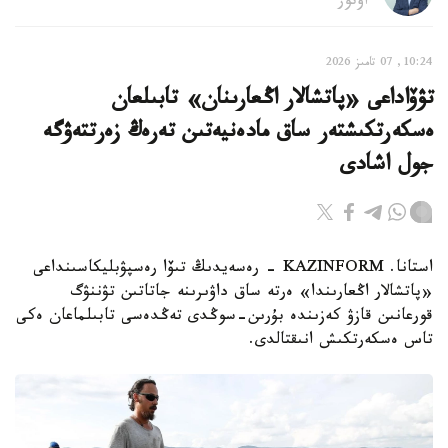
اۆتور
10:24, 07 تامىز 2026
تۋۆاداعى «پاتشالار اڭعارىنان» تابىلعان
ەسكەرتكىشتەر ساق مادەنيەتىن تەرەڭ زەرتتەۋگە
جول اشادى
استانا. KAZINFORM - رەسەيدىڭ تىۆا رەسپۋبليكاسىنداعى
«پاتشالار اڭعارىندا» ەرتە ساق داۋىرىنە جاتاتىن تۋننۋگ
قورعانىن قازۋ كەزىندە بۇرىن-سوڭدى تەڭدەسى تابىلماعان ەكى
تاس ەسكەرتكىش انىقتالدى.