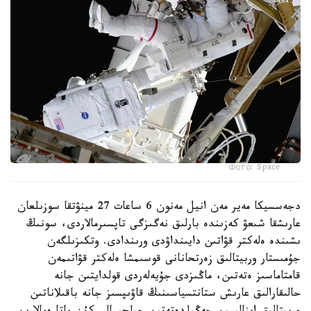
Фото: Space
دجەسسيكا مەير مەن انيل مەنون 6 ساعات 27 مينۋتقا سوزىلعان
عارىشقا شىعۋ كەزىندە بارلىق نەگىزگى تاپسىرمالاردى، سونىڭ
ىشىندە ەلەكتر قۋاتىن دايىنداۋدى ورىندادى. وتكىزىلگەن
جۇمىستار وربيتالىق زەرتحانانى قوسىمشا ەلەكتر قۋاتىمەن
قامتاماسىز ەتەتىن، ماڭىزدى جۇيەلەردى قولدايتىن جانە
حالىقارالىق عارىش ستانتسياسىنىڭ قاۋىپسىز جانە باقىلاناتىن