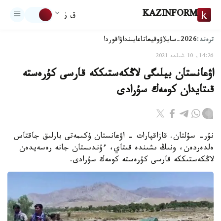
KAZINFORM
ق ز
ترەند:
2026-سايلاۋ
وقيعا
تاعايىنداۋ
اقوردا
14:26, 10 شىلدە 2021
اۋعانستان بيلىگى لاڭكەستىككە قارسى كۇرەستە
قىتايدان كومەك سۇرادى
نۇر- سۇلتان. قازاقپارات - اۋعانستان ۇكىمەتى بارلىق جاقتاس
ەلدەردەن، ونىڭ ىشىندە قىتاي، ءۇندىستان جانە رەسەيدەن
لاڭكەستىككە قارسى كۇرەستە كومەك سۇرادى.