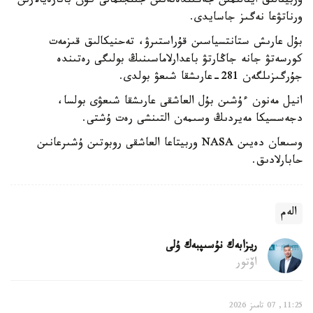
وربيتالىق اينالىمىن جەڭىلدەتەتىن جىلجىمالى كۇن باتارەيالارىن
ورناتۋعا نەگىز جاسايدى.
بۇل عارىش ستانتسياسىن قۇراستىرۋ، تەحنيكالىق قىزمەت
كورسەتۋ جانە جاڭارتۋ باعدارلاماسىنىڭ بولىگى رەتىندە
جۇرگىزىلگەن 281-عارىشقا شىعۋ بولدى.
انيل مەنون ءۇشىن بۇل العاشقى عارىشقا شىعۋى بولسا،
دجەسسيكا مەيردىڭ وسىمەن التىنشى رەت ۇشتى.
وسىعان دەيىن NASA وربيتاعا العاشقى روبوتىن ۇشىرعانىن
حابارلادىق.
الەم
ريزابەك نۇسىپبەك ۇلى
اۆتور
11:25, 07 تامىز 2026