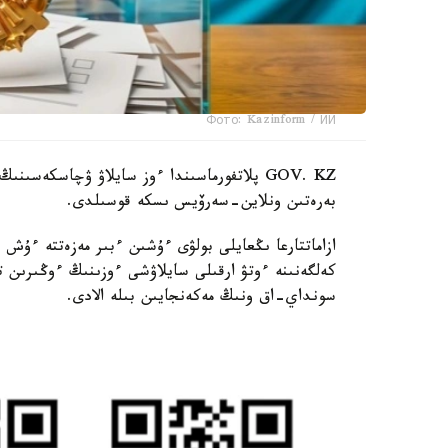
Фото: Kazinform / ИИ
GOV. KZ پلاتفورماسىندا ءوز سايلاۋ ۋچاسكەس
بەرەتىن ونلاين-سەرۆيس ىسكە قوسىلدى.
ازاماتتارعا ىڭعايلى بولۋى ءۇشىن ءبىر مەزەتتە ءۇش
كەلگەنىنە ءوتۋ ارقىلى سايلاۋشى ءوزىنىڭ ءوڭىرى
سونداي-اق ونىڭ مەكەنجايىن بىلە الادى.