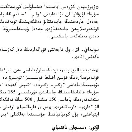
«ۆيرۋسپەن كۇرەس اياسىندا دەنساۋلىق كورسەتكىشت
جۇرەك 
جەدەل جاردەمنىڭ جابدىقتالۋ دەڭگەيىنىڭ تومەندىگى
قوندىرعىلارمەن جابدىقتاۋدى جەدەل ۇيىمداستىرۋعا 
دەدى مەملەكەت باسشىسى.
سونداي- اق، ول قاجەتتى قۇرالداردىڭ دەر كەزىندە 
ەكەنىن اتادى.
«مەديتسينالىق ونىمدەردىڭ ساراپتاماسى مەن تىركەلۋ
قوندىرعىلاردىڭ قۇنىن اقىلعا قونىمسىز ءتۇسىرۋ دە ج
بۇيىمنىڭ باعاسى ءوڭىر- وڭىردە، ءتىپتى كەيدە ءبىر
ستەندتەردىڭ باعاسى
الۋ ءدارى- دارمەكتەردى «س ق فارماتسيا» ارقىلى سا
ايتپاقشى، بۇل كومپانيانىڭ جۇمىسىندا بەلگىلى ءبىر
اۆتور: ەسىمجان ناقتىباي