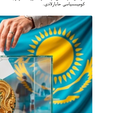
كوميسسياسى حابارلادى.