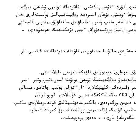
ەرى كۇرت ءتۇسىپ كەتتى. انالاردىڭ ءولىمى ۇشتەن بىرگە،
اۋرۋلارىنان تۋىندايتىن ءولىم- ءجىتىم 40 پايىزعا ءوستى. بۇعان اسىرەسە رەانيماتسيالىق بولىمشەلەرى مەن
 دە اسەر ەتىپ وتىر. دەنساۋلىق ساقتاۋ ۇيىمدارىن قاجەتتى
باسى ارتىق پروتسەدۋرالار ءجيى مۇمكىندىك بەرمەۋدە»، -
جەتپەي جاتۋىنا جەمقورلىق تاۋەكەلدەردىڭ دە قاتىسى بار
ى جوعارى جەمقورلىق تاۋەكەلدەرمەن بايلانىستى.
ابدىقتاۋ دەڭگەيىنىڭ تومەن بولۋىنا اسەر ەتىپ وتىر. ءبىر
 وڭىردەگى كلينيكالاردا ءار ءتۇرلى بولىپ جاتادى. مىسالى
جۇرەك قالقانشاسىنىڭ جاساندى قۇرىلعىسى 165 مىڭنان 600 مىڭ تەڭگەگە دەيىن قۇبىلادى. كورونارلىق
 150 مىڭنان 500 مىڭ تەڭگەگە دەيىن وزگەرەدى. بالكىم مەديتسينالىق قوندىرعىلاردى ساتىپ
تىپ الۋدىڭ ۇلگىسىمەن ورتالىقتاندىرۋ كەرەك شىعار.
 ىلگەرىلەۋ بار»، - دەدى پرەزيدەنت.