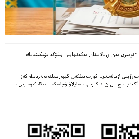
ىنىڭ ءنومىرى مەن ورنالاسقان مەكەنجايىن بىلۋگە مۇمكىندىك
 سەرۆيس ازىرلەندى. كورسەتىلگەن گيپەرسىلتەمەلەردىڭ كەز
ن تاڭداپ، ج س ن ەنگىزىپ، سايلاۋ ۋچاسكەسىنىڭ ءنومىرىن،