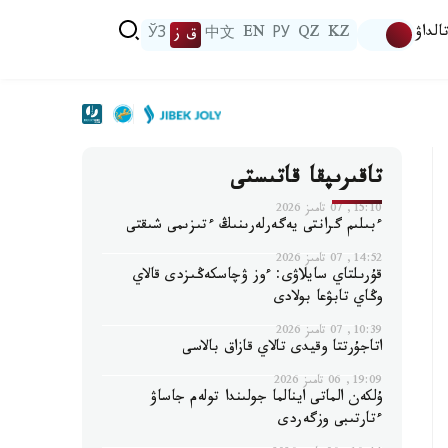
الداۋ
KZ
QZ
РУ
EN
中文
ق ز
ЎЗ
تاقىرىپقا قاتىستى
15:10, 07 تامىز 2026
ءبىلىم گرانتى يەگەرلەرىنىڭ ءتىزىمى شىقتى
14:52, 07 تامىز 2026
قۇرىلتاي سايلاۋى: ءوز ۋچاسكەڭىزدى قالاي
وڭاي تابۋعا بولادى
10:39, 07 تامىز 2026
اتاجۇرتتا وقيدى تالاي قازاق بالاسى
19:09, 06 تامىز 2026
ۇلكەن الماتى اينالما جولىندا تولەم جاساۋ
ءتارتىبى وزگەردى