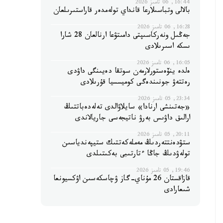
16:44, 06 تامىز 2026
بالالى وتباسىلارعا قانداي تولەمدەر قاراستىرىلعان
16:28, 06 تامىز 2026
جەڭىل ونەركاسىپتى دامىتۋعا ارنالعان 28 شارا
ىسكە اسىرىلادى
16:05, 06 تامىز 2026
ەلدە ينۆەستورلارمەن سوتقا دەيىنگى داۋدى
رەتتەۋ جونىندەگى كوميسسيا قۇرىلادى
23:34, 05 تامىز 2026
«جەتىنشى ارنادا» سايلاۋالدى تەلەدەباتتىڭ
ارالىق داۋىس بەرۋ ناتيجەسى جاريالاندى
20:11, 05 تامىز 2026
ستۋدەنتتەردىڭ مەملەكەتتىك ستيپەندياسىن
تولەۋدىڭ جاڭا ءتارتىبى بەكىتىلدى
19:46, 05 تامىز 2026
قازاقستان 26 مۇناي-گاز ۋچاسكەسىن اۋكسيونعا
شىعارادى