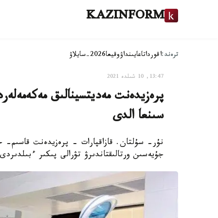
KAZINFORM
ترەند:
اقوردا
تاعايىنداۋ
وقيعا
2026-سايلاۋ
13:47, 10 شىلدە 2021
پرەزيدەنت مەديتسينالىق مەكەمەلەرد
سىنعا الدى
نۇر- سۇلتان. قازاقپارات - پرەزيدەنت قاسىم- جو
جۇيەسىن ورتالىقتاندىرۋ تۋرالى پىكىر ءبىلدىردى