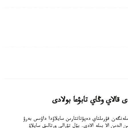
 قالاي وڭاي تابۋعا بولادى
- بيىل 23-تامىزعا بەلگىلەنگەن قۇرىلتاي دەپۋتاتتارىن سايلاۋدا داۋىس بەرۋ
 الدىن الا بىلە الادى. بۇل تۋرالى ورتالىق سايلاۋ