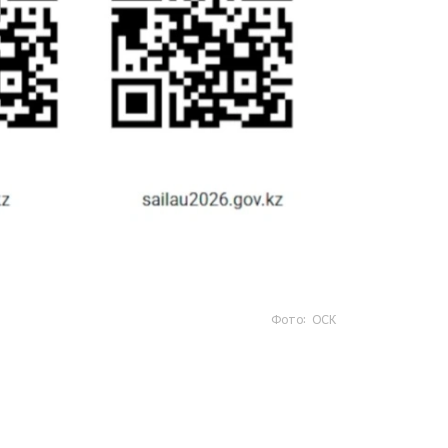
Фото: ОСК
- https://www.gov.kz/sailau؟ lang=kk
- https://sailau.gov.kz/kk