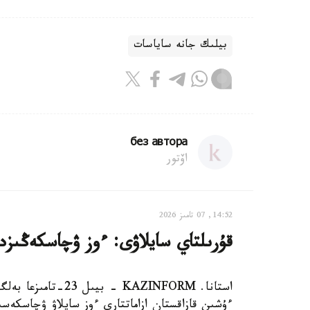
بيلىك جانە ساياسات
без автора
اۆتور
14:52, 07 تامىز 2026
قۇرىلتاي سايلاۋى: ءوز ۋچاسكەڭىزدى
استانا. KAZINFORM 
ءۇشىن قازاقستان ازاماتتارى ءوز سايلاۋ ۋچاسكەسىن