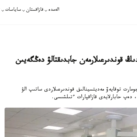
الەمدە
قازاقستان
ساياسات
ت
ىڭ قوندىرعىلارمەن جابدىقتالۋ دەڭگەيىن
مارت توقايەۆ مەديتسينالىق قوندىرعىلاردى ساتىپ الۋ
، دەپ حابارلايدى قازاقپارات ءتىلشىسى.