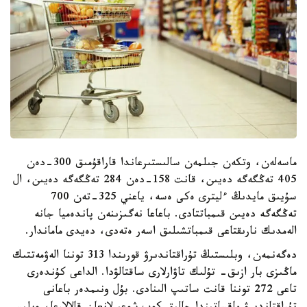
ماسەلەن، وتكەن جىلمەن سالىستىرعاندا قاراقۇمىق 300-دەن
405 تەڭگەگە دەيىن، قانت 158-دەن 284 تەڭگەگە دەيىن، ال
سۇيىق مايدىڭ ءليترى ەكى ەسە، ياعني 325-تەن 700
تەڭگەگە دەيىن قىمباتتادى. باعاعا نەگىزىنەن پاندەميا جانە
الەمدىك نارىقتاعى قىمباتشىلىق اسەر ەتەدى، دەيدى ماماندار.
دەگەنمەن، وبلىستىڭ تۇراقتاندىرۋ قورىندا 313 توننا الەۋمەتتىك
ماڭىزى بار ازىق- تۇلىك تاۋارلارى ساقتالۋدا. الداعى كۇندەرى
تاعى 272 توننا قانت ساتىپ الىنادى. بۇل ونىمدەر باعانى