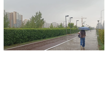
فوتو: ەلميرا ورالبايەۆا/kazinform
ۇلىتاۋ وبلىسىندا تۇندە وبلىستىڭ شىعىسىندا جاڭبىر جاۋىپ،
نايزاعاي وينايدى. سولتۇستىك- باتىستان، سولتۇستىكتەن
سوعاتىن جەلدىڭ ەكپىنى كۇندىز وبلىستىڭ سولتۇستىگى مەن
شىعىسىندا 15 م/س- قا جەتەدى. كۇندىز اۋا تەمپەراتۋراسى +35
گرادۋسقا دەيىن كوتەرىلىپ، اپتاپ ىستىق بولادى. وبلىستىڭ
سولتۇستىگى مەن ورتالىعىندا جوعارى ءورت قاۋپى، ال