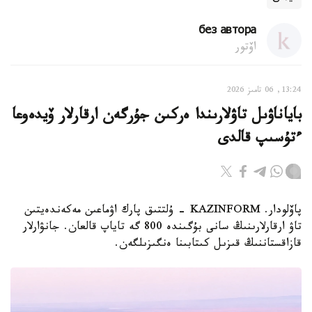
без автора
اۆتور
13:24, 06 تامىز 2026
باياناۋىل تاۋلارىندا ەركىن جۇرگەن ارقارلار ۆيدەوعا
ءتۇسىپ قالدى
پاۆلودار. KAZINFORM - ۇلتتىق پارك اۋماعىن مەكەندەيتىن
تاۋ ارقارلارىنىڭ سانى بۇگىندە 800 گە تاياپ قالعان. جانۋارلار
قازاقستاننىڭ قىزىل كىتابىنا ەنگىزىلگەن.