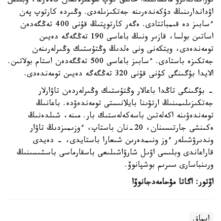
تۇراقتاندىرۋ ماقساتىندا حالىق كوپ شوعىرلانعان قالالارعا، وبلىس
اۋداندارىنىڭ دۇكەندەرىنە جەتكىزىلەدى. وڭىردە كارتوپ پەن
ءسابىز دە قىمباتتادى. ەگەر كارتوپتىڭ قۇنى 400 تەڭگەدەن
اساتىن بولسا، قازىر ونىڭ باعاسى 190 تەڭگەگە دەيىن
تومەندەدى، ويتكەنى ونى ەلدىڭ وڭتۇستىك وڭىرلەرىنەن
جەتكىزە باستادى. ءسابىز باعاسى 500 تەڭگەدەن استام بولاتىن.
الايدا بۇگىنگى كۇنى قۇنى 320 تەڭگەگە دەيىن تومەندەدى.
- بۇگىنگى تاڭدا باعالار وڭتۇستىك وڭىرلەردەن تاۋارلار
جەتكىزىلىمىنىڭ ارتۋىنا بايلانىستى تومەندەۋدە. باعانىڭ
تومەندەۋىنە اكەلەتىن باسەكەلەستىك بار. مىنە، شىلدەنىڭ
ەكىنشى جارتىسىنان، 20-نان باستاپ، ءوزىمىزدىڭ تاۋار
وندىرۋشىلەر ءوز ونىمدەرىن شىعارا باستايدى، - دەيدى
قاراعاندى وبلىسى اۋىل شارۋاشىلىعى باسقارماسى باسشىسىنىڭ
ورىنباسارى سىرىم بوشپانوۆ.
اۆتور: اگاتا مۋحامەدجانوۆا
ايماق