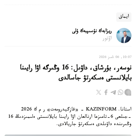
ايماق
ريزابەك نۇسىپبەك ۇلى
اۆتور
10:07, 06 تامىز 2026
نوسەر، بۇرشاق، داۋىل: 16 وڭىرگە اۋا رايىنا
بايلانىستى ەسكەرتۋ جاسالدى
استانا. KAZINFORM - «قازگيدرومەت» ر م ك 2026
-جىلعى 6-تامىزعا ارنالعان اۋا رايىنا بايلانىستى ەلىمىزدىڭ 16
وڭىرىندە داۋىلدى ەسكەرتۋ جاريالادى.