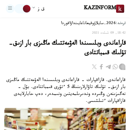
KAZINFORM
ق ز
ترەند:
2026-سايلاۋ
وقيعا
تاعايىنداۋ
اقوردا
18:42, 09 شىلدە 2021
قاراعاندى وبلىسىندا الەۋمەتتىك ماڭىزى بار ازىق-
تۇلىك قىمباتتادى
قاراعاندى. قازاقپارات - قاراعاندى وبلىسىندا الەۋمەتتىك ماڭىزى
بار ازىق- تۇلىك تاۋارلارىنىڭ 5 ءتۇرى قىمباتتادى. بۇل -
نەگىزىنەن وڭىردە وندىرىلمەيتىن ونىمدەر، دەپ حابارلايدى
قازاقپارات ءتىلشىسى.