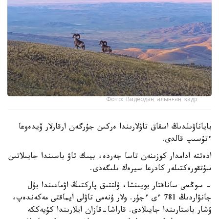
Фото: Видеодан алынған кадр
باياناۋىلدىڭ اسقاق تاۋلارىندا ەركىن جۇرگەن ارقارلار ۆيدەوعا
ءتۇسىپ قالدى.
ادەتتە ادامدار كوزىنەن تاسا جەردە، بيىك تاۋ باسىندا جايىلاتىن
سۇتقورەكتىلەر كادرعا سيرەك ىلىگەدى.
- سوڭعى ساناقتار بويىنشا، ۇلتتىق پاركتىڭ اۋماعىندا بۇل
جانۋاردىڭ 781 ءى ءجۇر. ولار ۇنەمى تاۋلى ايماقتى مەكەندەپ،
ۇشار باستارىندا جايىلادى. قاراشا-قازان ايلارىندا كۇيەككە