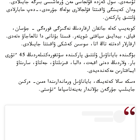
تۇسەدى. سول كەزدە قۇلجاسى مەن ۇرعاشىسى بىرگە جايىلادى.
ودان كەيىنگى ۋاقىتتا قۇلجالارى بولەك جۇرەدى،-دەپ حابارلادى
ۇلتتىق پاركتەن.
كوبەيىپ كەلە جاتقان ارقاردىڭ نەگىزگى قورەگى - جۋسان،
قياق، بيدايىق سياقتى شوپتەر. قىستا بۇتانى دا تالعاجاۋ ەتەدى.
ارقارلار ادەتتە تاڭ اتا، سوسىن كەشكى ۋاقىتتا جايىلادى.
بۇگىندە باياناۋىل ۇلتتىق پاركىندە سۇتقورەكتىلەردىڭ 45 ءتۇرى
بار. ولاردىڭ دەنى اقبەت، دالبا، قىزىلتاۋ، جەلتاۋ، سارىتاۋ
ايماقتارىن مەكەندەيدى.
ەسكە سالا كەتەيىك، باياناۋىل ورماندارىندا ەمىن- ەركىن
جايىلىپ جۇرگەن بۇلاندار بەينەتاسپاعا ءتۇستى.