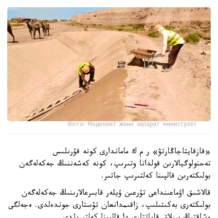
Фото: Мәдениет және ақпарат министрлігі
«قازقايتاجاڭارتۋ» ر م ك ماماندارى كونە قۇرىلىس
تەحنولوگيالارىن قولدانا وتىرىپ، كونە كەشەننىڭ جەكەلەگەن
بولىكتەرىن قالپىنا كەلتىرىپ جاتىر.
قالاشىق اۋماعىنداعى تۇرعىن ۇيلەر قابىرعالارىنىڭ جەكەلەگەن
بولىكتەرى بەكىتىلىپ، زاقىمدانعان تۇستارى جوندەلدى. ەجەلگى