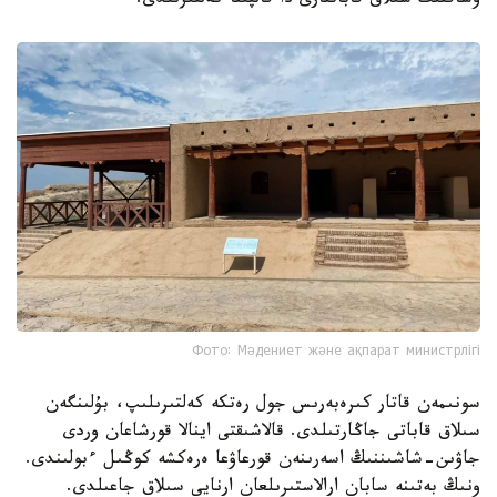
وشاقتىڭ سىلاق قاباتتارى دا قالپىنا كەلتىرىلدى.
Фото: Мәдениет және ақпарат министрлігі
سونىمەن قاتار كىرەبەرىس جول رەتكە كەلتىرىلىپ، بۇلىنگەن
سىلاق قاباتى جاڭارتىلدى. قالاشىقتى اينالا قورشاعان وردى
جاۋىن-شاشىننىڭ اسەرىنەن قورعاۋعا ەرەكشە كوڭىل ءبولىندى.
ونىڭ بەتىنە سابان ارالاستىرىلعان ارنايى سىلاق جاعىلدى.