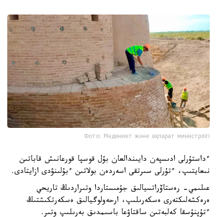
Фото: Мәдениет және ақпарат министрлігі
ءداستۇرلى ادىسپەن دايىندالعان بۇل قوسپا قورعانىش قاباتىن
نىعايتىپ، ءتۇرلى سىرتقى اسەردەن بولاتىن ءبۇلىنۋدى ازايتادى.
عىلىمي- رەستاۆراتسيالىق جۇمىستاردا وتىراردىڭ تاريحي
ەرەكشەلىكتەرى ەسكەرىلىپ، ارحەولوگيالىق ەسكەرتكىشتىڭ
ءتۇپنۇسقا كەلبەتىن ساقتاۋعا باسىمدىق بەرىلىپ وتىر.