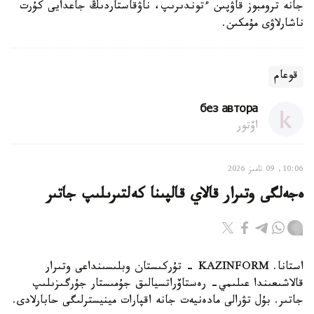
جانە ترومبوز قاۋپىن ءتوندىرىپ، ناۋقاستاردىڭ جاعدايى كۇرت
ناشارلاۋى مۇمكىن.
قوعام
без автора
اۆتور
10:06, 09 تامىز 2026
ەجەلگى وتىرار قالاي قالپىنا كەلتىرىلىپ جاتىر
استانا. KAZINFORM - تۇركىستان وبلىسىنداعى وتىرار
قالاشىعىندا عىلىمي- رەستاۆراتسيالىق جۇمىستار جۇرگىزىلىپ
جاتىر. بۇل تۋرالى مادەنيەت جانە اقپارات مينيسترلىگى حابارلادى.