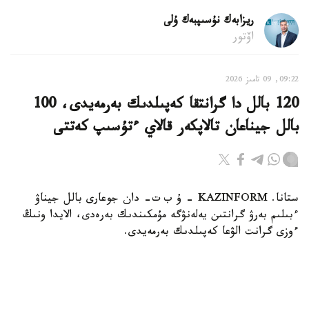
ريزابەك نۇسىپبەك ۇلى
اۆتور
09:22, 09 تامىز 2026
120 بالل دا گرانتقا كەپىلدىك بەرمەيدى، 100
بالل جيناعان تالاپكەر قالاي ءتۇسىپ كەتتى
ستانا. KAZINFORM – ۇ ب ت- دان جوعارى بالل جيناۋ
ءبىلىم بەرۋ گرانتىن يەلەنۋگە مۇمكىندىك بەرەدى، الايدا ونىڭ
ءوزى گرانت الۋعا كەپىلدىك بەرمەيدى.