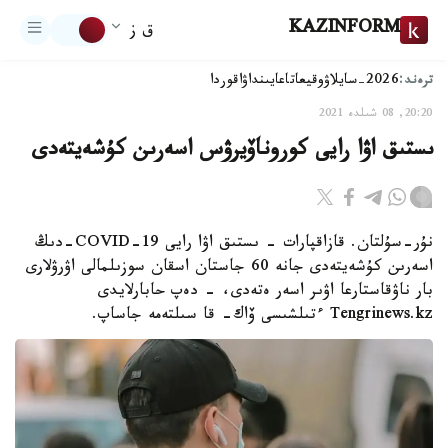
KAZINFORM
ق ز
ترەند:
2026-سايلاۋ
وقيعا
تاعايىنداۋ
اقوردا
20:20, 08 شىلدە 2021
ىستىق اۋا رايى كوروناۆيرۋس اسەرىن كۇشەيتەدى
نۇر-سۇلتان. قازاقپارات - ىستىق اۋا رايى COVID-19-دىڭ
اسەرىن كۇشەيتەدى جانە 60 جاستان اسقان سوزىلمالى اۋرۋلارى
بار ناۋقاستارعا اۋىر اسەر ەتەدى، - دەپ حابارلايدى
Tengrinews.kz ءتىلشىسى ۆاك- قا سىلتەمە جاساپ.