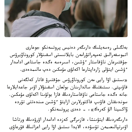
بەلگىلى رەسەيلىك دارىگەر دەنيس پروتسەنكو جوعارى
اتموسفەرالىق تەمپەراتۋرامەن بايلانىستى اسقىنۋلار كوروناۆيرۋس
جۇقتىرعان ناۋقاستار ءۇشىن، اسىرەسە ەگدە جاستاعى ادامدار
ءۇشىن ايتۋلى زارداپتارعا اكەلۋى مۇمكىن دەپ مالىمدەدى.
«ىستىق اۋا رايى مەن كوروناۆرۋس جۇقتىرۋ قاتار كەلگەنى
قاۋىپتى. ىستىقتىڭ سالدارىنان بولعان اسقىنۋلار اۋىر جاعدايلارعا
جانە ەگدە جاستاعى ناۋقاستاردىڭ قازا بولۋىنا اكەلۋى مۇمكىن.
سوندىقتان قاۋىپ فاكتورلارىن ازايتۋ ءۇشىن مىندەتتى تۇردە
ۆاكسينا الۋ كەرەك»، - دەدى پروتسەنكو.
دارىگەردىڭ ايتۋىنشا، قازىرگى كەزدە ادامدار اۋرۋدىڭ ورتاشا
اۋىرتپالىعىمەن تۇسۋدە، الايدا ىستىق اۋا رايى اعزانىڭ قۇرعاۋى